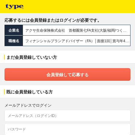
応募するには会員登録またはログインが必要です。
企業名
アクサ生命保険株式会社 首都圏第七FA支社(大阪/福岡/つくば/広島/札幌/仙台)
職種名
フィナンシャルプランアドバイザー（FA）│面接1回│賞与年4回＋インセンあり│直行直帰OK│年休120日以上
まだ会員登録していない方
会員登録して応募する
既に会員登録している方
メールアドレスでログイン