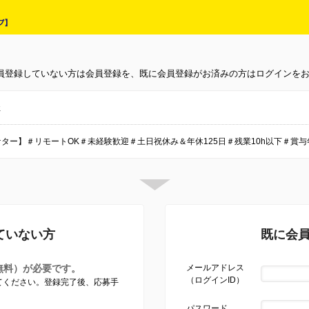
員登録していない方は会員登録を、既に会員登録がお済みの方はログインを
社
ケター】＃リモートOK＃未経験歓迎＃土日祝休み＆年休125日＃残業10h以下＃賞与
ていない方
既に会
無料）が必要です。
メールアドレス
（ログインID）
してください。登録完了後、応募手
パスワード