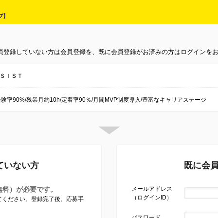
員登録していない方は会員登録を、既に会員登録がお済みの方はログインを
ＳＩＳＴ
験率90%/残業月約10h/定着率90％/月間MVP制度導入/豊富なキャリアステージ
ていない方
既に会
無料）が必要です。
メールアドレス
（ログインID）
してください。登録完了後、応募手
パスワード