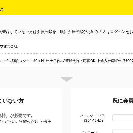
員登録していない方は会員登録を、既に会員登録がお済みの方はログインを
ウ株式会社
バー*未経験スタート80％以上*土日休み*普通免許で応募OK*中途入社9割*年収60
ていない方
既に会
無料）が必要です。
メールアドレス
（ログインID）
してください。登録完了後、応募手
パスワード