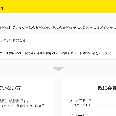
員登録していない方は会員登録を、既に会員登録がお済みの方はログインを
テクノロジー株式会社
ジニア★独自のAIラボ完備★開発経験をAI時代の実装力へ！日本の産業をアップデー
ていない方
既に会
無料）が必要です。
メールアドレス
（ログインID）
してください。登録完了後、応募手
パスワード