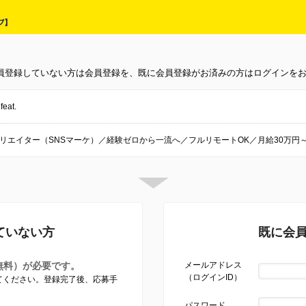
員登録していない方は会員登録を、既に会員登録がお済みの方はログインを
eat.
リエイター（SNSマーケ）／経験ゼロから一流へ／フルリモートOK／月給30万円～
ていない方
既に会
無料）が必要です。
メールアドレス
（ログインID）
してください。登録完了後、応募手
パスワード