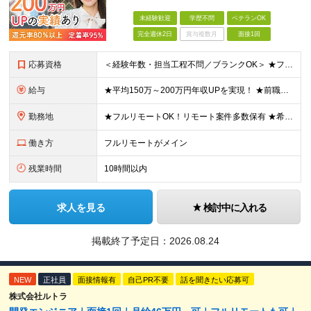
未経験歓迎
学歴不問
ベテランOK
完全週休2日
賞与複数月
面接1回
応募資格
＜経験年数・担当工程不問／ブランクOK＞ ★フルリモートや柔軟な働き方を活用する社員も多数 ★20代～50代まで幅広く活躍中 ★子育てと両立しながら働く社員も在籍 ★第二新卒・ブランクあり・正社員デビ
給与
★平均150万～200万円年収UPを実現！ ★前職給与を100％保証！ ★案件内容の開示・明確な評価体制あり ⇒クライアント評価で即昇給を実現したケースも◎ ★年12回（毎月昇給チャンスあり） ■月
勤務地
★フルリモートOK！リモート案件多数保有 ★希望の勤務地に配属します ★転居を伴う転勤はありません お客様先での勤務となります。 ■東京本社／東京都渋谷区代官山町8-7 DAIWA代官山ビル ■大
働き方
フルリモートがメイン
残業時間
10時間以内
求人を見る
検討中に入れる
掲載終了予定日：
2026.08.24
NEW
正社員
面接情報有
自己PR不要
話を聞きたい応募可
株式会社ルトラ