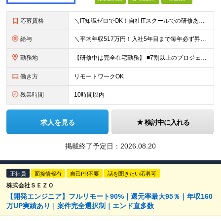
応募資格
＼IT知識ゼロでOK！自社ITスクールでの研修あり／ ■完全未経験OK(文系出身70％) ■第二新卒歓迎 ■学歴不問 └社会人未経験の方も歓迎します！ 5名以上の採用を予定しているので、同期と入社も
給与
＼平均年収517万円！入社5年目まで毎年必ず昇給／ ■賞与年3回 ■年収800万円以上も可 ■入社3年以上の平均年収469.2万円 月給23万2000円以上＋賞与年3回＋各種手当 ☆入社5年目まで最
勤務地
【研修中は完全在宅勤務】 ■7割以上のプロジェクトでリモートワークを導入 ■フルリモートもあり ■一都三県のプロジェクト先 ■転居を伴う転勤なし ＜プロジェクト先＞ 東京・神奈川・千葉・埼玉でのプロ
働き方
リモートワークOK
残業時間
10時間以内
求人を見る
検討中に入れる
掲載終了予定日：
2026.08.20
正社員
面接情報有
自己PR不要
話を聞きたい応募可
株式会社ＳＥＺＯ
【開発エンジニア】フルリモート90%｜還元率最大95％｜年収160
万UP実績あり｜案件完全選択制｜エンド直多数