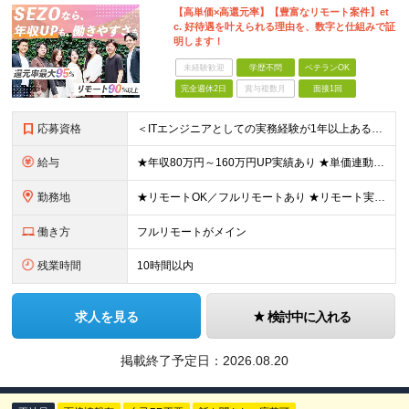
【高単価×高還元率】【豊富なリモート案件】et
c. 好待遇を叶えられる理由を、数字と仕組みで証
明します！
未経験歓迎
学歴不問
ベテランOK
完全週休2日
賞与複数月
面接1回
応募資格
＜ITエンジニアとしての実務経験が1年以上ある方を募集！＞ ◆何らかの開発経験1年以上をお持ちの方（言語不問） ◆既卒・ブランクもOK ◆学歴不問 ◆転職回数は一切問いません ◎リモート／出社の頻度
給与
★年収80万円～160万円UP実績あり ★単価連動型×高還元率で年収UP ▼月給40万円～125万円＋各種手当 ┗想定年収：400万円～1500万円 ※固定残業代（30時間分／7万6000円～）を含
勤務地
★リモートOK／フルリモートあり ★リモート実施率90%以上 ★一都三県のプロジェクト先 ★転居を伴う転勤なし ＜理想の働き方を実現できます！＞ ・フルリモート ・リモートと出社のハイブリッド ・フ
働き方
フルリモートがメイン
残業時間
10時間以内
求人を見る
検討中に入れる
掲載終了予定日：
2026.08.20