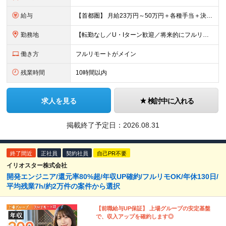
給与
【首都圏】 月給23万円～50万円＋各種手当＋決算賞与 【大阪】 月給22万円～50万円＋各種手当＋決算賞与 【愛知】 月給21.5万円～50万円＋各種手当＋決算賞与 【福岡・宮城】 月給20万
勤務地
【転勤なし／U・Iターン歓迎／将来的にフルリモートOK】 本社（新宿区）、大阪支店、名古屋支店または東京都・神奈川県・千葉県・埼玉県・愛知県・大阪府・福岡県をはじめ、全国のプロジェクト先 ※ご希望を
働き方
フルリモートがメイン
残業時間
10時間以内
求人を見る
検討中に入れる
掲載終了予定日：
2026.08.31
終了間近
正社員
契約社員
自己PR不要
イリオスター株式会社
開発エンジニア/還元率80%超/年収UP確約/フルリモOK/年休130日/
平均残業7h/約2万件の案件から選択
【前職給与UP保証】 上場グループの安定基盤
で、収入アップを確約します◎