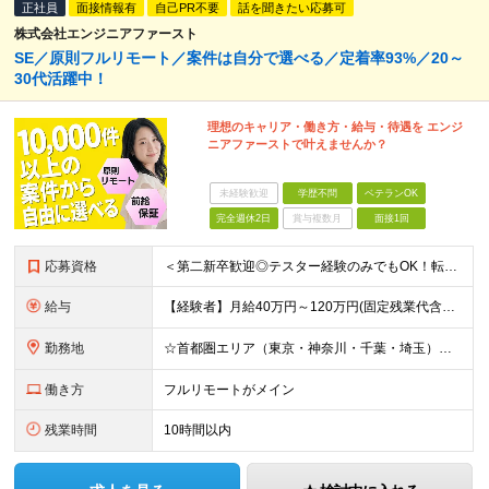
正社員
面接情報有
自己PR不要
話を聞きたい応募可
株式会社エンジニアファースト
SE／原則フルリモート／案件は自分で選べる／定着率93%／20～
30代活躍中！
理想のキャリア・働き方・給与・待遇を エンジ
ニアファーストで叶えませんか？
未経験歓迎
学歴不問
ベテランOK
完全週休2日
賞与複数月
面接1回
応募資格
＜第二新卒歓迎◎テスター経験のみでもOK！転職回数不問＞ ■学歴不問 ■ブランクOK ■エンジニアとしての実務経験が1年以上ある方 └開発、インフラ、工程、言語は一切不問！ ※未経験も若干名募集して
給与
【経験者】月給40万円～120万円(固定残業代含む)+各種手当 ★前職給与の総収入額を100％保証｜還元率84％〜100％ ★20代の平均年収570万円 ※月給には、みなし残業手当(月30時間／5万
勤務地
☆首都圏エリア（東京・神奈川・千葉・埼玉）・名古屋・大阪・福岡を中心とした全国各地のプロジェクト先に参画いただきます。 ※希望をヒアリングした上で決定します ☆全国各地からフルリモートOK 【本社】
働き方
フルリモートがメイン
残業時間
10時間以内