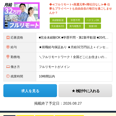
◆≪フルリモート×高還元率×帰社日なし≫◆ 仕
事もプライベートも自由自在の毎日を過ごしませ
んか？
未経験歓迎
学歴不問
ベテランOK
完全週休2日
賞与複数月
面接1回
応募資格
■完全未経験OK ■学歴不問・第2新卒歓迎 ■20代～30代まで活躍中 経験よりも“目標があるか”を面接では見ています！ 「ITスキルを身につけて安定したキャリアを歩みたい」 「推し活のために収入U
給与
★前職給与保証あり ★月給32万円以上＋インセンティブあり 月給32万円以上＋インセンティブ＋各種手当 ※上記には固定残業代（月30時間・44,400円～）を含みます ※超過分は別途支給します ※試
勤務地
＼フルリモートワーク！全国どこにお住まいの方も大歓迎／ 現在、10名中8名がフルリモートで活躍中！ フルリモート・ハイブリット案件を数多く保有しているため、 住む場所は全国どこでもOKです◎ ＼フ
働き方
フルリモートがメイン
残業時間
10時間以内
求人を見る
検討中に入れる
掲載終了予定日：
2026.08.27