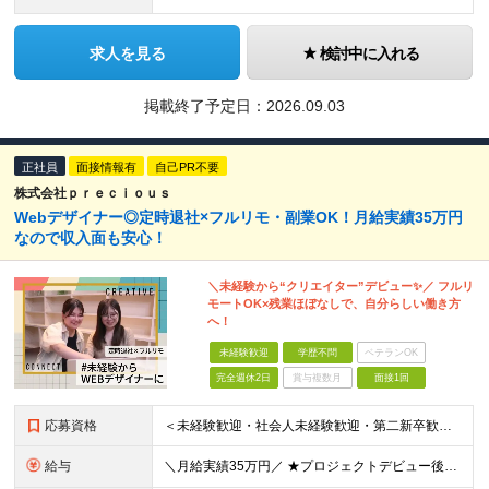
求人を見る
検討中に入れる
掲載終了予定日：
2026.09.03
正社員
面接情報有
自己PR不要
株式会社ｐｒｅｃｉｏｕｓ
Webデザイナー◎定時退社×フルリモ・副業OK！月給実績35万円
なので収入面も安心！
＼未経験から“クリエイター”デビュー✨／ フルリ
モートOK×残業ほぼなしで、自分らしい働き方
へ！
未経験歓迎
学歴不問
ベテランOK
完全週休2日
賞与複数月
面接1回
応募資格
＜未経験歓迎・社会人未経験歓迎・第二新卒歓迎・ブランクOK・学歴不問＞ ★これまでの経験は一切不問！ ★人柄重視の採用を行っています！ ★95％が未経験スタート！ 知識や経験がなくても、入社後に学べる
給与
＼月給実績35万円／ ★プロジェクトデビュー後は月給UP！ ★還元率最大80％で収入アップを叶えられる！ ＊＊＊ ■月給25～50万円＋賞与＋インセンティブ ※経験・年齢・能力に応じて決定します。