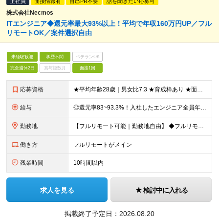
正社員
面接情報有
自己PR不要
話を聞きたい応募可
株式会社Necmos
ITエンジニア◆還元率最大93%以上！平均で年収160万円UP／フル
リモートOK／案件選択自由
未経験歓迎
学歴不問
ベテランOK
完全週休2日
賞与複数月
面接1回
応募資格
★平均年齢28歳｜男女比7:3 ★育成枠あり ★面接1回スピード選考 ★20代～30代活躍中 ★学歴不問 【応募条件】 ◎経験者 何らかの開発・設計構築の経験をお持ちの方 └言語・業界・ジャンル不問
給与
◎還元率83~93.3%！入社したエンジニア全員年収UP（平均160万円UP/平均月給45万円） ◎上昇還元率制・単価連動型⇒会社利益は最大10万円！残り全てを還元 ◎平均月単価は67万円 月給40
勤務地
【フルリモート可能｜勤務地自由】 ◆フルリモート多数！全国どこでも、好きな場所で働ける ◆UIターン歓迎！転勤なし ◆リモートワーク／出社も自由に選べる 【本社】 〒155-0032 東京都世田谷区
働き方
フルリモートがメイン
残業時間
10時間以内
求人を見る
検討中に入れる
掲載終了予定日：
2026.08.20