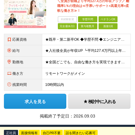
＼全員が前職より平均127.4万の年収アップ／ 離
職率1％の理由は≪手厚いサポート×高還元率×柔
軟な働き方≫！
未経験歓迎
学歴不問
ベテランOK
完全週休2日
賞与複数月
面接1回
応募資格
★既卒・第二新卒OK ◆学歴不問 ◆エンジニアとして実務経験をお持ちの方（1年以上） ★意欲重視の採用です！ 「経歴に自信がない」という方も、"今後挑戦したいこと""スキルアップしたいこと"について
給与
★入社後全員が年収UP ┗平均127.4万円以上年収UP！ ┗最大390万円UPの実績もあり 月給35万円～100万円＋決算賞与＋各種手当 【 給与イメージ 】 ■経験1年以上…月給35万円～＋決
勤務地
★全国どこでも、自由な働き方を実現できます！ 全国のプロジェクト先やフルリモート環境での勤務も可能です。 ＼自由度の高い働き方、叶えます／ □フルリモートで働きたい □ハイブリットに働きたい □家庭
働き方
リモートワークがメイン
残業時間
10時間以内
求人を見る
検討中に入れる
掲載終了予定日：
2026.09.03
正社員
面接情報有
自己PR不要
話を聞きたい応募可