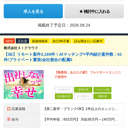
求人を見る
検討中に入れる
掲載終了予定日：
2026.08.24
NEW
正社員
面接情報有
自己PR不要
話を聞きたい応募可
株式会社ＡＩクラウド
【SE】リモート案件3,169件！AIマッチング×平均紹介案件数：61
件/プライベート重視/会社都合の配属0
【勤務地：あなたの家】 フルリモートエンジニ
ア採用中
未経験歓迎
学歴不問
ベテランOK
完全週休2日
賞与複数月
面接1回
応募資格
【第二新卒・ブランクOK】1年以上のエンジニア経験がある方(開発・インフラ・工程・言語一切不問） 文理・学歴不問 【歓迎条件】 ◆AI・クラウド案件に参画したい方 ◆下流工程から上流工程へステップア
給与
【平均年収：603万円】 月給38万円～140万円＋諸手当（経験者） 【平均年収603万円】 ※案件の契約内容や昇給額などはすべて開示します。 ※経験や能力を考慮し決定します。 ※月給には固定残業