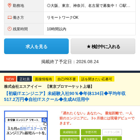
勤務地
◎大阪、東京、神奈川、名古屋で募集中！ ◎駅チカ！ ◎勤務地は、希望を考慮のうえ決定いたします。 ◎転居を伴う転勤はありません。 【転勤なし／希望勤務地は考慮】 大阪、東京、神奈川、名古屋のいずれか
働き方
リモートワークOK
残業時間
10時間以内
求人を見る
検討中に入れる
掲載終了予定日：
2026.08.24
NEW
正社員
面接情報有
自己PR不要
話を聞きたい応募可
株式会社エスアイイー 【東京プロマーケット上場】
【初級ITエンジニア】未経験入社90％◆年休134日◆平均年収
517.2万円◆自社ITスクール◆生成AI活用中
「遅れたくない」あなたへ。 最短距離で、一人
前のエンジニアに。 3ヶ月後には現場デビューで
きます。
未経験歓迎
学歴不問
ベテランOK
完全週休2日
賞与複数月
面接1回