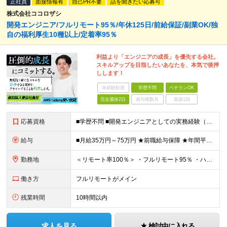
正社員
面接情報有
自己PR不要
話を聞きたい応募可
株式会社ココロザシ
開発エンジニア/フルリモート95％/年休125日/前給保証/副業OK/独
自の福利厚生10種以上/定着率95％
利益より「エンジニアの成長」を優先する会社。
スキルアップを目指したいあなたを、本気で後押
しします！
未経験歓迎
学歴不問
ベテランOK
完全週休2日
賞与複数月
面接1回
応募資格
■学歴不問 ■開発エンジニアとしての実務経験（言語・年数不問） ＜以下のような方を歓迎します＞ ・モダンな技術にチャレンジしたい方 ・新しい領域にチャレンジしたい方
給与
■月給35万円～75万円 ★前職給与保障 ★年間平均昇給率約10％ ※月給額は、経験・スキルを考慮の上、決定いたします ※上記月給額には、みなし残業代3万円～7万円（月20時間分）が含まれています
勤務地
＜リモート率100％＞ ・フルリモート95％ ・ハイブリッド5% ★30％の社員が地方に在住しながら、リモート環境でプロジェクトに参画しています。全国どこにお住まいでも働ける環境が整っています。まず
働き方
フルリモートがメイン
残業時間
10時間以内
求人を見る
検討中に入れる