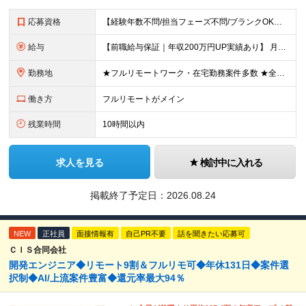
応募資格
【経験年数不問/担当フェーズ不問/ブランクOK】 ◆何らかの開発経験がある方（1年未満でもOK！） ◎業種未経験歓迎！ ◎学歴不問 ◎20代～50代まで幅広く活躍中！ ◎人柄重視の採用です♪ ＼
給与
【前職給与保証｜年収200万円UP実績あり】 月給35万円～103万円 ＜年収アップ事例＞ エンジニア：入社1年目 経験3年 月給46万円（諸手当含めず）※前職から月給16万円アップ エンジニア
勤務地
★フルリモートワーク・在宅勤務案件多数 ★全国各地にプロジェクトあり ★希望を考慮・転居を伴う転勤は無し・在宅ワークOK ★東京・大阪に加えて、2023年1月に札幌・名古屋・福岡OPEN！ 【本社
働き方
フルリモートがメイン
残業時間
10時間以内
求人を見る
検討中に入れる
掲載終了予定日：
2026.08.24
NEW
正社員
面接情報有
自己PR不要
話を聞きたい応募可
ＣＩＳ合同会社
開発エンジニア◆リモート9割＆フルリモ可◆年休131日◆案件選
択制◆AI/上流案件豊富◆還元率最大94％