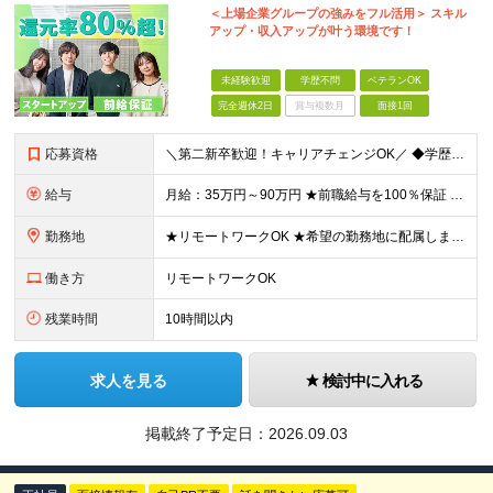
＜上場企業グループの強みをフル活用＞ スキル
アップ・収入アップが叶う環境です！
未経験歓迎
学歴不問
ベテランOK
完全週休2日
賞与複数月
面接1回
応募資格
＼第二新卒歓迎！キャリアチェンジOK／ ◆学歴不問 ◆何らかの開発経験がある方（年数・フェーズ不問） ★人柄重視の採用 ＼こんな方にピッタリです！／ ◇スタートアップ企業で新しいキャリアを歩みたい方
給与
月給：35万円～90万円 ★前職給与を100％保証 ★経験・能力を考慮の上、決定 ★案件内容の開示・明確な評価制度 ★案件単価が上がったら即昇給反映！ ※上記には固定残業代（6万6500円～21万
勤務地
★リモートワークOK ★希望の勤務地に配属します ★転居を伴う転勤はありません お客様先での勤務となります。 【本社】東京都新宿区西新宿1-20-3 【大阪】大阪府大阪市中央区安土町2-3-13
働き方
リモートワークOK
残業時間
10時間以内
求人を見る
検討中に入れる
掲載終了予定日：
2026.09.03