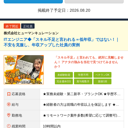
掲載終了予定日：
2026.08.20
終了間近
正社員
株式会社ヒューマンキュレーション
ITエンジニア◆「スキル不足と言われる＝低年収」ではない！｜
不安を克服し、年収アップした社員の実例
「スキル不足」と言われても、絶対に見離しませ
ん！ アナタの強みを当社で見つけてみません
か？
未経験歓迎
学歴不問
ベテランOK
完全週休2日
賞与複数月
面接1回
応募資格
★実務未経験・第二新卒・ブランクOK ★学歴不問 学校やスクール、職業訓練などで学んだことがあるというレベルの若手から、豊富な経験があるベテランまで、幅広い層の方とまずはお話したいと考えています。また
給与
★経験者の方は前職の年収以上を保証します ★案件単価を開示した上で80％以上を還元します 月給25万円以上＋賞与年2回 ※経験や能力を考慮の上で優遇します ※試用期間が3ヶ月(その間の給与・待遇・雇
勤務地
★リモートワーク案件多数(希望に応じて調整可) ★勤務地は希望を考慮します ★転勤はありません ★U・Iターンも歓迎です！ 関西エリア(大阪・兵庫・京都・滋賀・奈良・和歌山)の取引先、または本社での
残業時間
10時間以内