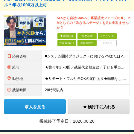
ル＊年収1000万以上可
発（PM・PL）／組込系・IoT（PM・PL）／その他マネジメン
ト関連職／副業OK
SESから自社SaaSへ。事業拡大フェーズの今、 P
Mとしての「次なるステージ」を共に創りません
か？
未経験歓迎
学歴不問
ベテランOK
完全週休2日
賞与複数月
面接1回
応募資格
■システム開発プロジェクトにおけるPMまたはPL経験（目安：2～3年以上） ■開発工程全般（要件定義〜リリース）への理解 ■クライアント折衝・チームマネジメントの経験 ※学歴不問 【このような方をお
給与
★賞与年2〜3回／残業代全額支給／子ども手当（月1万円）／誕生日手当（年1回1万円）★ ＜初年度の想定年収:600万円～800万円＞ 月給50万7000円～70万4000円＋賞与年2回＋決算賞与 ※
勤務地
★リモート・フルリモOKの案件あり★転勤なし 東京都内及び都内近郊（神奈川、千葉、埼玉）のプロジェクト先 ※勤務地はご希望を考慮の上決定 本社：東京都豊島区東池袋1-25-6 PMO池袋11階 ※
残業時間
20時間以内
求人を見る
検討中に入れる
掲載終了予定日：
2026.08.20