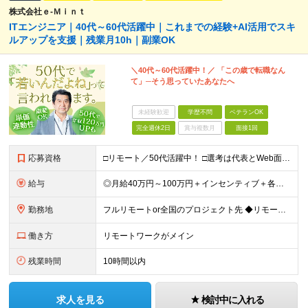
株式会社ｅ‐Ｍｉｎｔ
ITエンジニア｜40代～60代活躍中｜これまでの経験+AI活用でスキ
ルアップを支援｜残業月10h｜副業OK
＼40代～60代活躍中！／ 「この歳で転職なん
て」─そう思っていたあなたへ
未経験歓迎
学歴不問
ベテランOK
完全週休2日
賞与複数月
面接1回
応募資格
□リモート／50代活躍中！ □選考は代表とWeb面談1回のみ □カジュアル面談も大歓迎！ 【応募条件】 ◎ITエンジニアの開発の実務経験をお持ちの方 └言語・業界・ジャンル不問（インフラ案件も多数！
給与
◎月給40万円～100万円＋インセンティブ＋各種手当 ・年収120万〜300万円UPの実績も！ ・平均年収UP率は1.1～1.3倍 ・案件単価100%公開 × 単価連動の給与制度 ・能力等を考慮の上
勤務地
フルリモートor全国のプロジェクト先 ◆リモート実施率80% ◆UIターン歓迎！転勤なし ※(変更の範囲)上記を除く当社関連勤務地 本社：東京都新宿区西新宿3-9-23 西新宿大和ビル3F ＼AI
働き方
リモートワークがメイン
残業時間
10時間以内
求人を見る
検討中に入れる