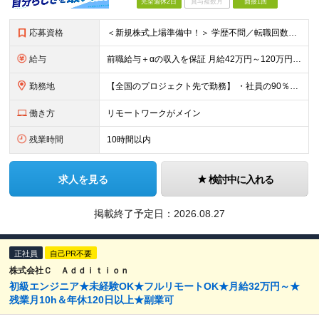
完全週休2日
賞与複数月
面接1回
応募資格
＜新規株式上場準備中！＞ 学歴不問／転職回数不問／20代～50代の幅広い年代が活躍中です！ ▼必須要件 何らかのシステム開発経験をお持ちの方（開発・インフラ不問） ▼歓迎条件 プロジェクトマネジメ
給与
前職給与＋αの収入を保証 月給42万円～120万円＋各種手当＋賞与 給与基準が明確かつ高還元です。 一人ひとりが安定した環境のもと、長く活躍できる職場を目指しています。 ※平均年収650万円 ・還
勤務地
【全国のプロジェクト先で勤務】 ・社員の90％以上がリモートワークを導入 ・フルリモートで全国各地から勤務可 【本社】 埼玉県草加市谷塚町580-1 エスワンプラザ3F-1 【東京営業所】 東京都
働き方
リモートワークがメイン
残業時間
10時間以内
求人を見る
検討中に入れる
掲載終了予定日：
2026.08.27
正社員
自己PR不要
株式会社Ｃ Ａｄｄｉｔｉｏｎ
初級エンジニア★未経験OK★フルリモートOK★月給32万円～★
残業月10h＆年休120日以上★副業可