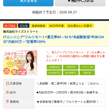
求人を見る
検討中に入れる
掲載終了予定日：
2026.08.27
終了間近
正社員
面接情報有
自己PR不要
話を聞きたい応募可
株式会社ライズストリート
ITエンジニア*フルリモート×還元率80～92％*未経験歓迎*年休134
日*月給35万～*定着率100%
＼ 収入アップとフルリモート、どっちも夢じゃ
ない♪ ／ 20,000件の案件から希望の働き方を選
んじゃおう！
未経験歓迎
学歴不問
ベテランOK
完全週休2日
賞与複数月
面接1回
応募資格
＼未経験・第二新卒OK！経歴よりも「これから」を重視します／ 学歴やブランク、転職回数は一切問いません。 「エンジニアとして一歩踏み出したい」 「もっと市場価値を高めたい」という純粋な意欲がある方を
給与
■月給35万円～130万円＋賞与年2回＋各種手当 ※システムエンジニアの経験をお持ちの方は月給41万円以上＋賞与年2回（108万円～）＋手当 ■単価（年収）アップのチャンスは最大年12回 ※残業代
勤務地
★全国各地で募集中／フルリモートも選択OK！ ご自宅から通いやすい「全国のプロジェクト先」または「フルリモート・リモート」での勤務となります。 ※フルリモート勤務がメイン ※出社頻度：リモート・出社