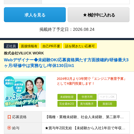
求人を見る
検討中に入れる
掲載終了予定日：
2026.08.24
正社員
面接情報有
自己PR不要
話を聞きたい応募可
株式会社VILUCK WORK
Webデザイナー◆未経験OK/応募資格満たす方面接確約/研修最大3
ヶ月/研修中は実務なし/年休130日/it1
2024年2月より3年間で「エンジニア教育予算」
として4億円投資します！
未経験歓迎
学歴不問
ベテランOK
完全週休2日
賞与複数月
面接1回
応募資格
【職種・業種未経験、社会人未経験、第二新卒、歓迎します】 ◆35歳以下の方 └長期キャリア形成のため、年齢制限をかけた募集となります。 ◆学歴不問 《こんな方に向いています！》 ■フロントエンジニア
給与
★賞与年2回支給 【未経験から入社1年目で年収48万円以上UPも目指せる◎】 研修に加え、バディ制度も整備。不安なことがあれば丁寧にフォローします。 頑張り次第で収入アップが実現可能であり、入社1年