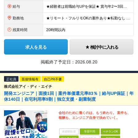
給与
★経験者は前職給与UPを保証★ 賞与年2〜3回／残業代全額支給／子ども手当（月1万円）／誕生日手当（年1回1万円） 明確な評価基準で、月給アップも目指しやすい環境！ 一度の査定で月給が数万円上がる社員
勤務地
★リモート・フルリモOKの案件あり★転勤なし 東京都内及び都内近郊（神奈川、千葉、埼玉）のプロジェクト先 ※勤務地はご希望を考慮の上決定 本社：東京都豊島区東池袋1-25-6 PMO池袋11階 ※
残業時間
20時間以内
求人を見る
検討中に入れる
掲載終了予定日：
2026.08.20
正社員
面接情報有
自己PR不要
株式会社アイ・ディ・エイチ
開発エンジニア｜面接1回｜案件単価還元率83％｜給与UP保証｜年
休140日｜在宅利用率9割｜独立支援・副業制度
会社のために働くのは、もう終わり。 案件も、
報酬も、エンジニア自身で決めていく。
未経験歓迎
学歴不問
ベテランOK