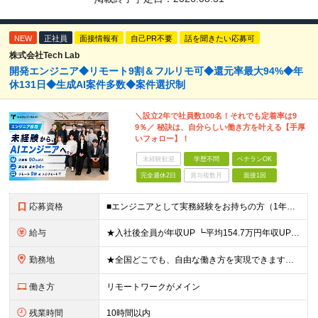
NEW
正社員
面接情報有
自己PR不要
話を聞きたい応募可
株式会社Tech Lab
開発エンジニア◆リモート9割＆フルリモ可◆還元率最大94%◆年
休131日◆生成AI案件多数◆案件選択制
＼設立2年で社員数100名！それでも定着率は9
9％／ 秘訣は、自分らしい働き方を叶える【手厚
いフォロー】！
未経験歓迎
学歴不問
ベテランOK
完全週休2日
賞与複数月
面接1回
応募資格
■エンジニアとして実務経験をお持ちの方（1年以上） ■学歴不問 ■既卒・第二新卒OK ☆Tech Labの事業内容、ビジョンに共感できる⽅はぜひご応募ください！ ☆意欲重視の採用です！ 「経歴に自信
給与
★入社後全員が年収UP ┗平均154.7万円年収UP！ ┗最大380万円UPの実績も 月給35万円～100万円＋決算賞与＋各種手当 【 給与イメージ 】 ■経験1年以上…月給35万円～＋決算賞与
勤務地
★全国どこでも、自由な働き方を実現できます！ 全国のプロジェクト先やフルリモート環境での勤務も可能です。 ＼自由度の高い働き方、叶えます／ ・フルリモートで働きたい ・ハイブリットに働きたい ・家庭
働き方
リモートワークがメイン
残業時間
10時間以内