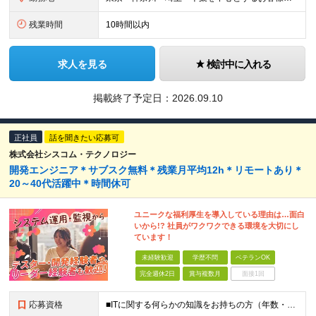
残業時間
10時間以内
求人を見る
検討中に入れる
掲載終了予定日：
2026.09.10
正社員
話を聞きたい応募可
株式会社シスコム・テクノロジー
開発エンジニア＊サブスク無料＊残業月平均12h＊リモートあり＊
20～40代活躍中＊時間休可
ユニークな福利厚生を導入している理由は…面白
いから!? 社員がワクワクできる環境を大切にし
ています！
未経験歓迎
学歴不問
ベテランOK
完全週休2日
賞与複数月
面接1回
応募資格
■ITに関する何らかの知識をお持ちの方（年数・言語・業界・規模・フェーズ不問） ┗独学やスクールでIT技術・プログラミングなどを学んだことがある方は歓迎です！ ※学歴不問 【以下のような方をお待ちし