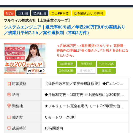
NEW
正社員
契約社員
自己PR不要
話を聞きたい応募可
フルウィル株式会社【上場企業グループ】
システムエンジニア｜還元率80％超／年収200万円UPの実績あり
／残業月平均7.2ｈ／案件選択制（常時2万件）
＜月給35万円～×案件選択×フルリモ＞ 高待遇・
好条件の理由は“長く働きたい”と思える会社にな
りたいから。
未経験歓迎
学歴不問
ベテランOK
完全週休2日
賞与複数月
面接1回
応募資格
【経験年数不問／業界未経験歓迎】 ◆ITエンジニアとしての実務経験がある方 （開発・インフラ・テスト・ヘルプデスクなどジャンル不問） ※学歴不問 ※ブランクがある方、独学から実務経験をお持ちの方も大
給与
◆月給35万円～105万円 ※上記金額には30時間分・6万6000円～19.9万円の固定残業代が含まれています。 固定残業代を超える勤務が発生した場合は、追加支給いたします。 ※試用期間3ヶ月あり
勤務地
★フルリモート/完全在宅/リモートOK/希望の働き方が叶う ◆ご自身のご希望や居住地を考慮し、決定します。 ◆転居を伴う転勤はありません。 全国各地のプロジェクト先での勤務となります。 【東京本
働き方
リモートワークOK
残業時間
10時間以内