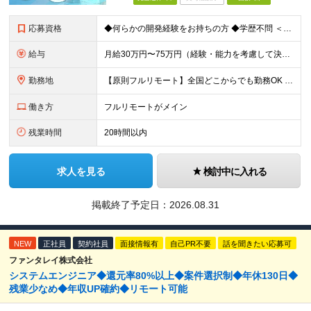
応募資格
◆何らかの開発経験をお持ちの方 ◆学歴不問 ＜特に歓迎する方＞ ◎リーダー経験・PM経験のある方（優遇します） ◎フルリモートでも自律的に動ける方 ◎自社サービスや受託開発にゆくゆく携わりたい方 ◎
給与
月給30万円〜75万円（経験・能力を考慮して決定） ※固定残業代20時間分（4.0〜10.2万円）含む／超過分は全額支給 ※経験・スキルを考慮のうえ決定いたします ※6ヶ月の試用期間あり。期間中の待遇
勤務地
【原則フルリモート】全国どこからでも勤務OK ※希望に応じてオフィス勤務も可能 ■本社（湘南本社） 神奈川県藤沢市辻堂神台2-2-1 アイクロス湘南8階 └JR東海道線「辻堂駅」徒歩3分 ■東北支
働き方
フルリモートがメイン
残業時間
20時間以内
求人を見る
検討中に入れる
掲載終了予定日：
2026.08.31
NEW
正社員
契約社員
面接情報有
自己PR不要
話を聞きたい応募可
ファンタレイ株式会社
システムエンジニア◆還元率80%以上◆案件選択制◆年休130日◆
残業少なめ◆年収UP確約◆リモート可能