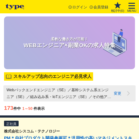
ログイン
会員登録
検討中(
0
)
MENU
柔軟な働き方が可能！
WEBエンジニア×副業OKの求人特集
スキルアップ志向のエンジニア必見求人
Webバックエンドエンジニア（SE）／基幹システム系エンジ
変更
ニア（SE）／組み込み系・IoTエンジニア（SE）／その他アプ
リケーション開発エンジニア（SE）／Webバックエンドエン
173
件中
1～50
件表示
ジニア（PG）／Webフロントエンドエンジニア（PG）／基幹
システム系エンジニア（PG）／組み込み系・IoTエンジニア
正社員
（PG）／その他・アプリケーション開発エンジニア（PG）／
QAエンジニア・テスター／社内SE・情報システムエンジニア
株式会社シスコム・テクノロジー
PM＊自社プロダクト開発参画可＊汎用性の高いマネジメントスキ
／その他IT・Webエンジニア関連職／Webアプリケーション開