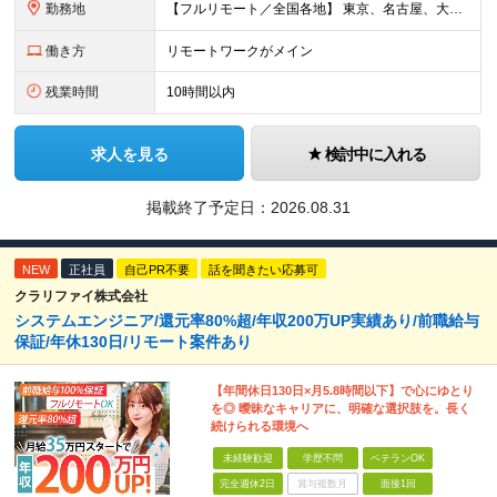
勤務地
【フルリモート／全国各地】 東京、名古屋、大阪、福岡を中心とした全国のプロジェクトにアサイン。 ※プロジェクトは完全選択制です。 ※フルリモート、ハイブリッド型、常駐案件から自由に選択可能です。 ※転
働き方
リモートワークがメイン
残業時間
10時間以内
求人を見る
検討中に入れる
掲載終了予定日：
2026.08.31
NEW
正社員
自己PR不要
話を聞きたい応募可
クラリファイ株式会社
システムエンジニア/還元率80%超/年収200万UP実績あり/前職給与
保証/年休130日/リモート案件あり
【年間休日130日×月5.8時間以下】で心にゆとり
を◎ 曖昧なキャリアに、明確な選択肢を。長く
続けられる環境へ
未経験歓迎
学歴不問
ベテランOK
完全週休2日
賞与複数月
面接1回