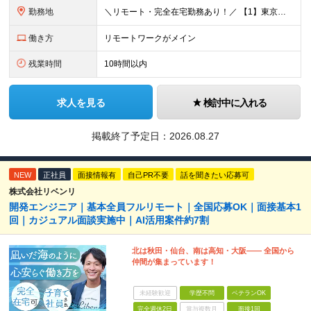
勤務地
＼リモート・完全在宅勤務あり！／ 【1】東京本社もしくは東京23区を中心とした神奈川・埼玉・千葉エリアの各プロジェクト先 【2】大阪を中心とした京都・兵庫・滋賀・奈良・和歌山エリアの各プロジェクト先
働き方
リモートワークがメイン
残業時間
10時間以内
求人を見る
検討中に入れる
掲載終了予定日：
2026.08.27
NEW
正社員
面接情報有
自己PR不要
話を聞きたい応募可
株式会社リベンリ
開発エンジニア｜基本全員フルリモート｜全国応募OK｜面接基本1
回｜カジュアル面談実施中｜AI活用案件約7割
北は秋田・仙台、南は高知・大阪—— 全国から
仲間が集まっています！
未経験歓迎
学歴不問
ベテランOK
完全週休2日
賞与複数月
面接1回