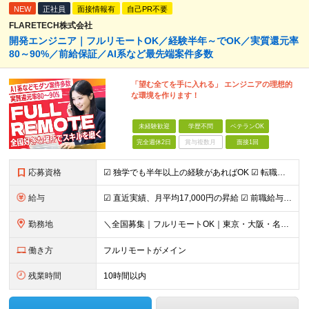
NEW
正社員
面接情報有
自己PR不要
FLARETECH株式会社
開発エンジニア｜フルリモートOK／経験半年～でOK／実質還元率
80～90%／前給保証／AI系など最先端案件多数
「望む全てを手に入れる」 エンジニアの理想的
な環境を作ります！
未経験歓迎
学歴不問
ベテランOK
完全週休2日
賞与複数月
面接1回
応募資格
☑︎ 独学でも半年以上の経験があればOK ☑︎ 転職回数・ブランク不問 ☑︎ 学歴不問 ☑︎ スキルチェンジ可 下記いずれかの実務経験をお持ちの方 ■システム開発 ┗言語・工程・業界・ジャンルなどは
給与
☑︎ 直近実績、月平均17,000円の昇給 ☑︎ 前職給与100%保証 ☑︎ 実質還元率80～90% ☑︎ 待機時も給与は満額支給 月給35万円～70万円＋交通費など各種手当 ※想定年収：4,200
勤務地
＼全国募集｜フルリモートOK｜東京・大阪・名古屋エリアは出社案件も豊富／ 【1】フルリモートの場合…全国各地にて完全在宅勤務が可能！強制的な出社日もありません。 【2】出社の場合…本社、大阪支店、も
働き方
フルリモートがメイン
残業時間
10時間以内