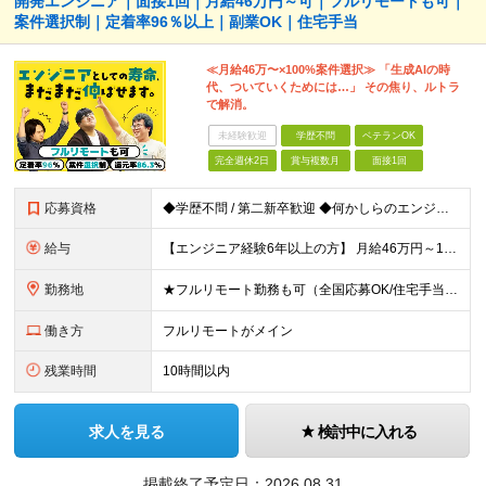
開発エンジニア｜面接1回｜月給46万円～可｜フルリモートも可｜
案件選択制｜定着率96％以上｜副業OK｜住宅手当
≪月給46万〜×100%案件選択≫ 「生成AIの時
代、ついていくためには…」 その焦り、ルトラ
で解消。
未経験歓迎
学歴不問
ベテランOK
完全週休2日
賞与複数月
面接1回
応募資格
◆学歴不問 / 第二新卒歓迎 ◆何かしらのエンジニア経験をお持ちの方 （言語・期間・フェーズ不問） 経験浅めの方も遠慮なくご応募ください！ ■入社前Q＆A ────── ◎実力に見合った報酬が手に
給与
【エンジニア経験6年以上の方】 月給46万円～100万円（固定残業代含む） ※上記月給には月30時間分の固定残業代（月8万7,400円～月19万円）を含む。超過分は全額支給。 【エンジニア経験4年以
勤務地
★フルリモート勤務も可（全国応募OK/住宅手当を支給します） ※案件によって常駐が必要になる場合があります。 ※希望がない限り、転勤はありません ※U・Iターン歓迎 ★ルトラの社員は全国各地で活躍中
働き方
フルリモートがメイン
残業時間
10時間以内
求人を見る
検討中に入れる
掲載終了予定日：
2026.08.31