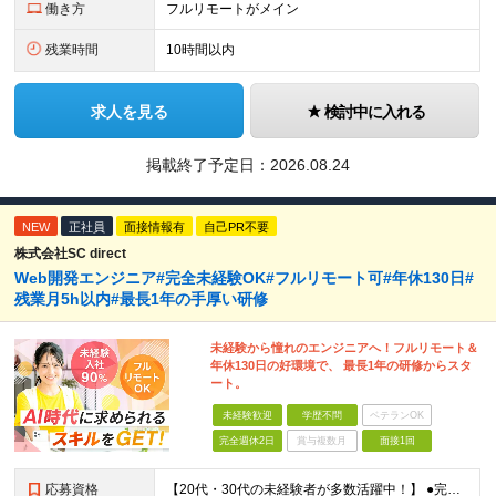
働き方
フルリモートがメイン
残業時間
10時間以内
求人を見る
検討中に入れる
掲載終了予定日：
2026.08.24
NEW
正社員
面接情報有
自己PR不要
株式会社SC direct
Web開発エンジニア#完全未経験OK#フルリモート可#年休130日#
残業月5h以内#最長1年の手厚い研修
未経験から憧れのエンジニアへ！フルリモート＆
年休130日の好環境で、 最長1年の研修からスタ
ート。
未経験歓迎
学歴不問
ベテランOK
完全週休2日
賞与複数月
面接1回
応募資格
【20代・30代の未経験者が多数活躍中！】 ●完全未経験、第二新卒、既卒、フリーターの方大歓迎！ ●学歴・職歴・転職回数・ブランク一切不問 ※34歳までの方（若年層の長期キャリア形成を図るため） ★