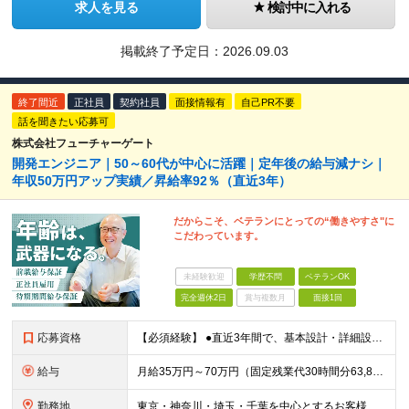
求人を見る
検討中に入れる
掲載終了予定日：
2026.09.03
終了間近
正社員
契約社員
面接情報有
自己PR不要
話を聞きたい応募可
株式会社フューチャーゲート
開発エンジニア｜50～60代が中心に活躍｜定年後の給与減ナシ｜
年収50万円アップ実績／昇給率92％（直近3年）
だからこそ、ベテランにとっての“働きやすさ"に
こだわっています。
未経験歓迎
学歴不問
ベテランOK
完全週休2日
賞与複数月
面接1回
応募資格
【必須経験】 ●直近3年間で、基本設計・詳細設計・開発いずれかの工程を担当した経験 ●以下いずれかの言語を用いた開発経験 ・Java：何らかのDB・フレームワーク・batch経験 ・Python：
給与
月給35万円～70万円（固定残業代30時間分63,869円～を含む）+賞与年1回 ※30時間を超える分は別途支給します ●これまでのご経験・スキル・前職給与をできる限り考慮します ●待機期間も給与を
勤務地
東京・神奈川・埼玉・千葉を中心とするお客様先での勤務 ★引っ越しを伴う転勤はありません ■プロジェクト先例 品川、新宿、渋谷、秋葉原、大手町、有楽町、新橋、浜松町、幕張、大宮、横浜、川崎など ■