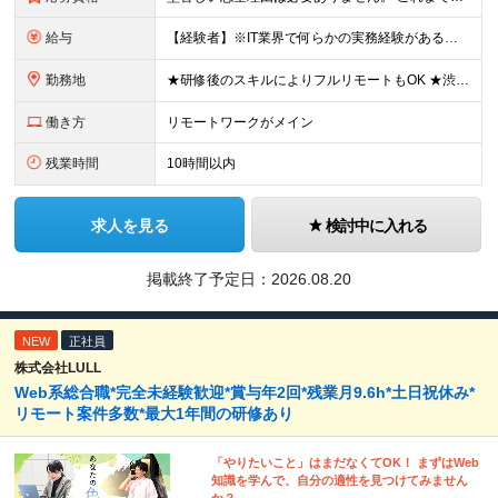
給与
【経験者】※IT業界で何らかの実務経験がある方 月給35万円～＋業績賞与＋交通費＋各種手当 ※固定残業代（30時間分／6万6,610円～）を含む。超過分は追加支給。 能力やスキルを考慮し、初任給を決定
勤務地
★研修後のスキルによりフルリモートもOK ★渋谷駅徒歩2分！100席の新しいコワーキングスペース完備 ★本社、東京都、神奈川県、埼玉県、千葉県などのプロジェクト先 【本社】 東京都渋谷区渋谷3-10
働き方
リモートワークがメイン
残業時間
10時間以内
求人を見る
検討中に入れる
掲載終了予定日：
2026.08.20
NEW
正社員
株式会社LULL
Web系総合職*完全未経験歓迎*賞与年2回*残業月9.6h*土日祝休み*
リモート案件多数*最大1年間の研修あり
「やりたいこと」はまだなくてOK！ まずはWeb
知識を学んで、自分の適性を見つけてみません