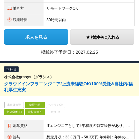
働き方
リモートワークOK
残業時間
30時間以内
求人を見る
検討中に入れる
掲載終了予定日：
2027.02.25
正社員
株式会社grasys（グラシス）
クラウドインフラエンジニア/上流未経験OK/100%受託&自社内/福
利厚生充実
未経験歓迎
学歴不問
ベテランOK
完全週休2日
賞与複数月
面接1回
応募資格
ITエンジニアとして2年程度の就業経験があり、下記いずれかのご経験をお持ちの方。 【インフラ経験者向け】 ・Ksh、Bash、 Zsh等のシェルスクリプトを使用した設計/構築/運用いずれかの実務経験
給与
想定月収：33.3万円～58.3万円 年俸制：年俸の1/12を毎月支給／400万～700万円(12分割)＋各種手当+業績賞与＋交通費 ★昇給査定年2回 ★3か月ごとのインセンティブあり ★入社1年後に