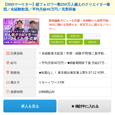
【SNSマーケター】総フォロワー数250万人越えのクリエイター集
団／未経験歓迎／平均月給40万円／充実研修
動画編集デビューを応援！未経験から成長可能♪
SNSに憧れる気持ちを、何百万人に届けるノウハ
ウへ。
未経験歓迎
学歴不問
ベテランOK
完全週休2日
賞与複数月
面接1回
応募資格
＊未経験者大歓迎！学歴・経験不問/第二新卒歓迎/約1年間の充実研修/WEB面接可能＊ ▼未経験歓迎＆完全ポテンシャル採用！▼ 基礎のキソから学べる研修があるので経験は一切不問！ 面接では「あなたの
給与
＜平均月収40万円＞ ■研修期間終了後 月給27万円～80万円＋賞与1回＋各種手当＋インセンティブ ※試用期間中は月給22万円～（スキル経験によって変動あり）となります。 その後は実力により給与が
勤務地
★転勤なし！ 東京都台東区東上野3-37-12 VORT上野plus 7F ※その他、1都3県を中心としたプロジェクト先 ※(変更の範囲)上記を除く当社関連勤務地
働き方
リモートワークOK
残業時間
10時間以内
求人を見る
検討中に入れる