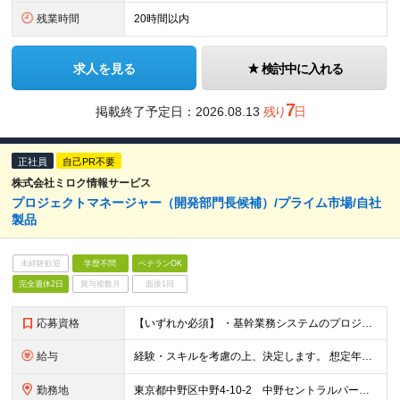
残業時間
20時間以内
求人を見る
検討中に入れる
7
掲載終了予定日：
2026.08.13
残り
日
正社員
自己PR不要
株式会社ミロク情報サービス
プロジェクトマネージャー（開発部門長候補）/プライム市場/自社
製品
未経験歓迎
学歴不問
ベテランOK
完全週休2日
賞与複数月
面接1回
応募資格
【いずれか必須】 ・基幹業務システムのプロジェクト管理経験（3年以上） ・30人月以上のプロジェクト管理経験（1回以上）
給与
経験・スキルを考慮の上、決定します。 想定年収720万円〜1,800万円 ※管理職のため年俸制 ※試用期間3カ月 ※試用期間中の給与・待遇に差異はありません。
勤務地
東京都中野区中野4-10-2 中野セントラルパークサウス16F （将来的な就業場所の変更の範囲）会社の定める事業所への異動（総合職は転居を伴う配置転換を含む）を命じることがある。