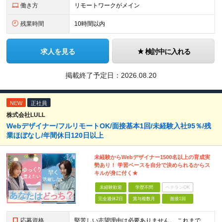
働き方
リモートワークがメイン
残業時間
10時間以内
求人を見る
検討中に入れる
掲載終了予定日：
2026.08.20
NEW
正社員
株式会社LULL
Webデザイナー/フルリモートOK/面接基本1回/未経験入社95％/残
業ほぼなし/年間休日120日以上
未経験からWebデザイナー1500名以上の育成実
勢あり！ 学習ペースを自分で決められるからス
キルが身に付く★
未経験歓迎
学歴不問
ベテランOK
完全週休2日
賞与複数月
面接1回
応募資格
堅苦しい志望理由は必要ありません。 これまでの経験や経歴よりも、私たちは“これから”を重視します。 ★学歴・経歴不問 ★完全未経験OK ★社会人デビュー歓迎 ★第二新卒OK ＼当てはまる方はぜひご