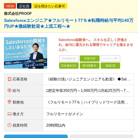
NEW
正社員
話を聞きたい応募可
株式会社PROOF
Salesforceエンジニア★フルリモート77％★転職時給与平均140万
円UP★微経験歓迎★上流工程へ★
Salesforce経験者へ。 スキルを正しく評価さ
れ、給与に還元される環境でキャリアを築きませ
んか。
未経験歓迎
学歴不問
ベテランOK
完全週休2日
賞与複数月
面接1回
応募資格
《経験の浅いジュニアエンジニアも歓迎》 ◆Salesforceによる開発の実務経験（実務経験1年以上） ◆学歴不問 ▽歓迎要件 ※必須ではありません ・PM経験のある方、Apex／LWCの開発経験が
給与
□想定年収350万円～1,000万円 □月給25万円～75万円＋単価連動のインセンティブ＋賞与（年2回） ※月給にはみなし残業代（月20時間分／33,186円～）を含みます。超過分は全額支給 ▽試用
勤務地
《フルリモート77％｜ハイブリッドワーク活用中》 東京都23区・大阪府を中心とした各プロジェクト先となります 《本社》高知県高知市本町2-4-30-905 (変更の範囲)上記を除く当社関連勤務地
働き方
フルリモートがメイン
残業時間
20時間以内