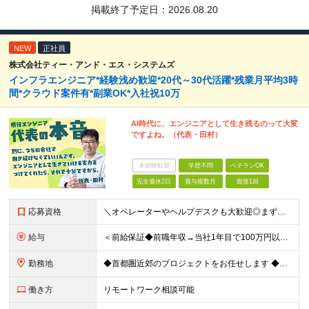
掲載終了予定日：
2026.08.20
NEW
正社員
株式会社ティー・アンド・エス・システムズ
インフラエンジニア*経験浅め歓迎*20代～30代活躍*残業月平均3時
間*クラウド案件有*副業OK*入社祝10万
AI時代に、エンジニアとして生き残るのって大変
ですよね。（代表・田村）
未経験歓迎
学歴不問
ベテランOK
完全週休2日
賞与複数月
面接1回
応募資格
＼オペレーターやヘルプデスクも大歓迎◎まずはご応募ください／ ◆学歴不問 ◆IT業界での勤務経験がある方（職種・年数不問） ┗例：オペレーター、ヘルプデスク、開発からインフラ領域へのシフト、スク
給与
＜前給保証◆前職年収→当社1年目で100万円以上アップ実績あり◆基本的に全員毎年昇給＞ 月給45万円（固定残業代：30時間分/85,470円）※PM/PL/PMO経験2年以上 月給36万円（固定残業
勤務地
◆首都圏近郊のプロジェクトをお任せします ◆転勤なし ◆自社オフィスで働ける案件もございます 【本社】 東京都中央区日本橋小伝馬町1-1 日本橋末広ビル6階 ※変更の範囲：上記を除く当社関連勤務地
働き方
リモートワーク相談可能