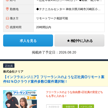
給与
＜想定年収450万円～700万円＞ ◆経験・能力等を考慮し、下記いずれかの給与テーブルが適用となります。 月給：300,000円～（残業時間20時間想定） ■月給252,000円～458,000円
勤務地
◆テクニカルセンター 神奈川県川崎市川崎区小田栄2-1-1 (変更の範囲)上記を除く当社関連勤務地
働き方
リモートワーク相談可能
残業時間
20時間以内
求人を見る
検討中に入れる
掲載終了予定日：
2026.08.20
正社員
株式会社クリア
【インフラエンジニア】フリーランスのような正社員◎リモート案
件92％◎クラウド案件多数◎案件選択制！
フリーランスのような自由度×正社員の安定どち
らも手に入れる！
未経験歓迎
学歴不問
ベテランOK