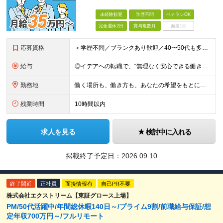
未経験歓迎
学歴不問
ベテランOK
完全週休2日
賞与複数月
面接1回
応募資格
＜学歴不問／ブランクあり歓迎／40〜50代も多数活躍中＞ ■システム開発・インフラ構築など、いずれかの実務経験をお持ちの方 （開発・運用・保守・設計など、フェーズ・年数は問いません） ◎ブランクの
給与
◎イデアへの転職で、“無理なく安心できる働き方”を。 月給35万円〜＋賞与年2回（前年度実績4ヶ月分） ★経験・スキル・年齢をしっかり考慮し決定します ★時間外手当は全額支給 ★試用期間6ヵ月（雇用
勤務地
働く場所も、働き方も、あなたの希望をもとに決めていきます。 本社のある静岡を中心に、関東・東海エリアで多彩なプロジェクトを展開中。 在宅・出社・リモート併用など、ライフスタイルに合わせて選べます。
残業時間
10時間以内
求人を見る
検討中に入れる
掲載終了予定日：
2026.09.10
終了間近
正社員
面接情報有
自己PR不要
株式会社エクストリーム【東証グロース上場】
PM/50代活躍中/年間総休暇140日～/プライム9割/前職給与保証/想
定年収700万円～/フルリモート