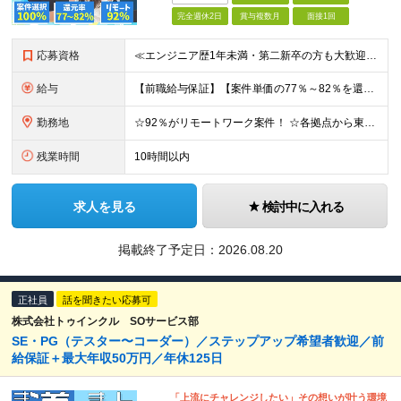
完全週休2日
賞与複数月
面接1回
応募資格
≪エンジニア歴1年未満・第二新卒の方も大歓迎！≫ ◆学歴不問 ◆インフラエンジニア経験を半年以上お持ちの方 ◎ブランクのある方・社会人経験10年以上の方も歓迎！ ◎スキルチェンジも可能です
給与
【前職給与保証】【案件単価の77％～82％を還元】 月給32万円～85万円＋賞与 ※上記にはみなし残業手当（月40時間分、7万6200円～20万2400円）が含まれています。超過分は別途全額支給します
勤務地
☆92％がリモートワーク案件！ ☆各拠点から東京での最先端フルリモート案件へ参画もOK！ 本社、大阪オフィス、名古屋オフィス、福岡オフィス、札幌オフィス、 または各地域のクライアント先での勤務となりま
残業時間
10時間以内
求人を見る
検討中に入れる
掲載終了予定日：
2026.08.20
正社員
話を聞きたい応募可
株式会社トゥインクル SOサービス部
SE・PG（テスター〜コーダー）／ステップアップ希望者歓迎／前
給保証＋最大年収50万円／年休125日
「上流にチャレンジしたい」その想いが叶う環境