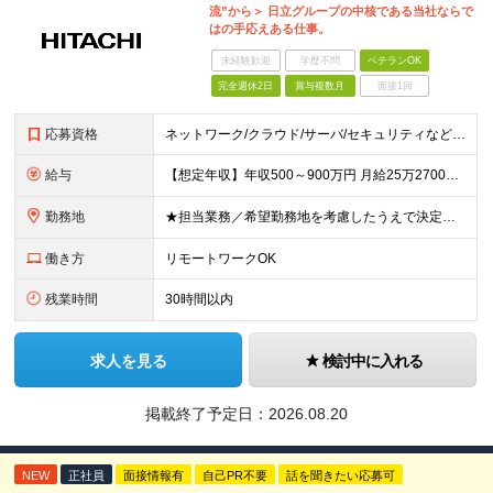
流”から＞ 日立グループの中核である当社ならで
はの手応えある仕事。
未経験歓迎
学歴不問
ベテランOK
完全週休2日
賞与複数月
面接1回
応募資格
ネットワーク/クラウド/サーバ/セキュリティなどインフラ設計・構築の実務経験をお持ちの方 ※高卒以上 ▼いかせる経験・知識 ・プロジェクトマネジメントの経験 ・パブリッククラウド（Office365
給与
【想定年収】年収500～900万円 月給25万2700円～41万8000円 ※給与額は年齢・経験・能力を考慮のうえ、当社規定により優遇します。 ※試用期間は3ヶ月。その間の給与・待遇に差異はありませ
勤務地
★担当業務／希望勤務地を考慮したうえで決定します ★リモートワーク中心の業務もあります ≪勤務地詳細≫ ■本社：東京都品川区大崎1-2-1大崎フロントタワー ■本社第二別館：東京都品川区大崎1-11
働き方
リモートワークOK
残業時間
30時間以内
求人を見る
検討中に入れる
掲載終了予定日：
2026.08.20
NEW
正社員
面接情報有
自己PR不要
話を聞きたい応募可