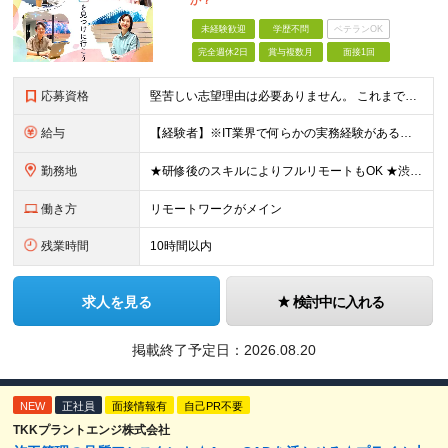
か？
未経験歓迎
学歴不問
ベテランOK
完全週休2日
賞与複数月
面接1回
応募資格
堅苦しい志望理由は必要ありません。 これまでの経験や経歴よりも、私たちは“これから”を重視します。 ★学歴・経歴不問 ★完全未経験OK ★社会人デビュー歓迎 ★第二新卒OK ＼当てはまる方はぜひご
給与
【経験者】※IT業界で何らかの実務経験がある方 月給35万円～＋業績賞与＋交通費＋各種手当 ※固定残業代（30時間分／6万6,610円～）を含む。超過分は追加支給。 能力やスキルを考慮し、初任給を決定
勤務地
★研修後のスキルによりフルリモートもOK ★渋谷駅徒歩2分！100席の新しいコワーキングスペース完備 ★本社、東京都、神奈川県、埼玉県、千葉県などのプロジェクト先 【本社】 東京都渋谷区渋谷3-10
働き方
リモートワークがメイン
残業時間
10時間以内
求人を見る
検討中に入れる
掲載終了予定日：
2026.08.20
NEW
正社員
面接情報有
自己PR不要
TKKプラントエンジ株式会社