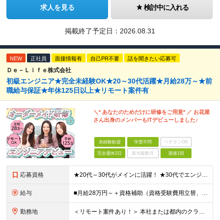
求人を見る
検討中に入れる
掲載終了予定日：
2026.08.31
NEW
正社員
面接情報有
自己PR不要
話を聞きたい応募可
Ｄｅ－Ｌｉｆｅ株式会社
初級エンジニア★完全未経験OK★20～30代活躍★月給28万～★前
職給与保証★年休125日以上★リモート案件有
＼* あなたのためだけに研修をご用意* ／ お花屋
さん出身のメンバーもITデビューしました♪
未経験歓迎
学歴不問
ベテランOK
完全週休2日
賞与複数月
面接1回
応募資格
★20代～30代がメインに活躍！ ★30代でエンジニアデビューしたメンバーも！ ■経験・資格不問 ■学歴不問 ━━━━━……‥ 当社では何よりもコミュニケーション力を 重視した採用を行っています！
給与
■月給28万円～＋資格補助（資格受験費用立替、書籍代立替）＋リファラル手当（経験者10万円/未経験者6万円） ※給与は経験・スキルに応じて決定します ※上記給与額には固定残業代（20時間分/34,39
勤務地
＜リモート案件あり！＞ 本社または都内のクライアント先での勤務となります。 ■本社/東京都千代田区神田司町2-10-4 NOVEL WORK Kanda 3階 (変更の範囲)上記を除く当社関連勤務地