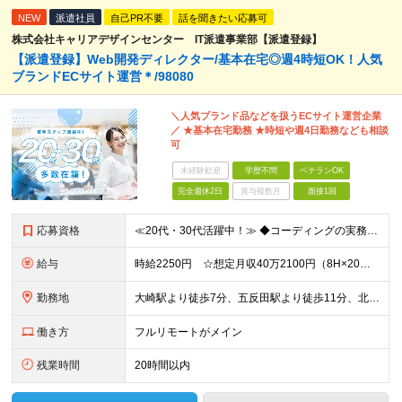
NEW
派遣社員
自己PR不要
話を聞きたい応募可
株式会社キャリアデザインセンター IT派遣事業部【派遣登録】
【派遣登録】Web開発ディレクター/基本在宅◎週4時短OK！人気
ブランドECサイト運営＊/98080
＼人気ブランド品などを扱うECサイト運営企業
／ ★基本在宅勤務 ★時短や週4日勤務なども相談
可
未経験歓迎
学歴不問
ベテランOK
完全週休2日
賞与複数月
面接1回
応募資格
≪20代・30代活躍中！≫ ◆コーディングの実務経験（HTML/CSS、JavaScript、PHPの知識） ◆進行管理の経験 ※ブランクがある方やこれまでのご経験に自信がない方も、まずはお気軽にご
給与
時給2250円 ☆想定月収40万2100円（8H×20日＋残業15H） ※交通費全額支給 ※在宅日数に応じて、在宅勤務手当あり
勤務地
大崎駅より徒歩7分、五反田駅より徒歩11分、北品川駅より徒歩16分 ▼服装：オフィスカジュアル ▼働き方：基本在宅勤務 ※業務に慣れるまでは出社になります。 ※月に1～4回程度は出社が発生します。
働き方
フルリモートがメイン
残業時間
20時間以内