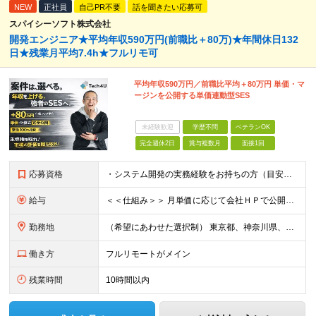
NEW
正社員
自己PR不要
話を聞きたい応募可
スパイシーソフト株式会社
開発エンジニア★平均年収590万円(前職比＋80万)★年間休日132
日★残業月平均7.4h★フルリモ可
平均年収590万円／前職比平均＋80万円 単価・マ
ージンを公開する単価連動型SES
未経験歓迎
学歴不問
ベテランOK
完全週休2日
賞与複数月
面接1回
応募資格
・システム開発の実務経験をお持ちの方（目安：1年以上は全員面接確定） ・学歴不問 ※言語・工程は問いません。 ■ こんな方を歓迎します ・顧客から評価されるエンジニアになりたい ・単価を上げるこ
給与
＜＜仕組み＞＞ 月単価に応じて会社ＨＰで公開しているテーブルにもとづき毎月決定されます！ https://www.tech4u.dev/payroll ＜＜実績＞＞ 平均年収実績：590万円 ＜＜
勤務地
（希望にあわせた選択制） 東京都、神奈川県、埼玉県、千葉県、大阪府、兵庫県、京都府、愛知県、福岡県の各プロジェクト先 ・フル／ハイブリッドリモート案件あり ・転勤なし ・U・Iターンも歓迎＆支援可能
働き方
フルリモートがメイン
残業時間
10時間以内