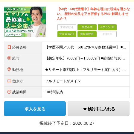
【50代・60代活躍中】年齢を理由に現場を退かな
い。 歴戦の知見を正当評価するPMに転職しませ
んか？
未経験歓迎
学歴不問
ベテランOK
完全週休2日
賞与複数月
面接1回
応募資格
【学歴不問／50代・60代のPMが多数活躍中】 ■学歴不問 ■プロジェクト管理経験 ■PM、PLの実務経験（年数不問） ■上流工程（要件定義～テスト）の経験（年数不問） 【こんな方に特におすすめで
給与
【想定年収】700万円～1,300万円 ■前職給与100%保証 月給45万円～75万円 ＋ 賞与年2回（支給実績：3ヶ月分） ※給与には固定残業代(14万1000円～／見込み時間外労働15h～)を含
勤務地
★リモート率7割以上（フルリモート案件あり） ★地方からの上京歓迎（北海道出身の方も活躍中◎） ★引っ越し支援金あり！ 1都3県(東京都23区内9割)、大阪、名古屋市のプロジェクト先での勤務となりま
働き方
フルリモートがメイン
残業時間
10時間以内
求人を見る
検討中に入れる
掲載終了予定日：
2026.08.27