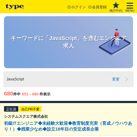
ログイン
会員登録
検討中(
0
)
MENU
キーワードに「JavaScript」を含むエンジニア
求人
JavaScript
変更
680
件中
651～680
件表示
正社員
自己PR不要
システムスクエア株式会社
初級ITエンジニア◆未経験大歓迎◆教育制度充実（育成ノウハウあ
り！）◆残業少なめ◆設立18年目の安定成長企業