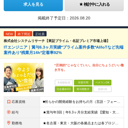
求人を見る
検討中に入れる
掲載終了予定日：
2026.08.20
NEW
終了間近
正社員
株式会社システムリサーチ【東証プライム・名証プレミア市場上場】
ITエンジニア｜賞与6.3ヶ月実績*プライム案件多数*AI/IoTなど先端
案件あり*残業月14h*定着率92%
“圧倒的”じゃなくていい。自分にちょうどいい働
き方を。
未経験歓迎
学歴不問
ベテランOK
完全週休2日
賞与複数月
面接1回
応募資格
■何らかの開発経験をお持ちの方（言語・フェーズ不問） ■学歴不問 ☆「運用保守経験しかない」「PMやPLに挑戦したいけど機会がない…」そんな方もOK！当社で経験を積んでいただけます！ ＼このような方
給与
★賞与年3回｜年6.3ヶ月分支給実績 【愛知・大阪】 月給25.5万円～35万円＋各種手当＋賞与年2回＋業績賞与 ※上記には一律の地域手当2.5万円を含みます 【東京】 月給27万円～35万円＋各
勤務地
★名古屋・東京・大阪の各拠点または各プロジェクト先での勤務となります （愛知、岐阜、東京、埼玉、千葉、神奈川、大阪、兵庫、京都など） ★U・Iターン歓迎！原則転勤なし ★リモートワーク対応案件もあり