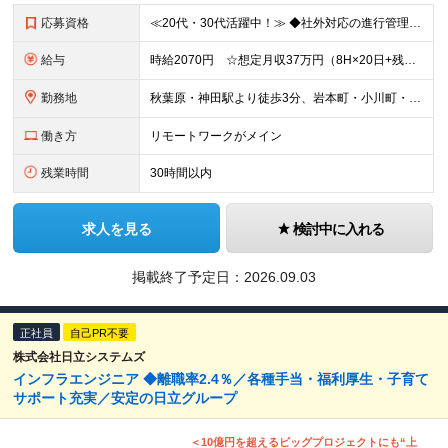
応募資格
≪20代・30代活躍中！≫ ◆社外対応の進行管理経験 ◆マルチタスク業務の経験 ◆契約書作成を含めた事務経験 ※ブランクがある方やこれまでのご経験に自信がない方も、まずはお気軽にご応募ください！ ※
給与
時給2070円 ☆想定月収37万円（8H×20日+残業15H） ※交通費全額支給 ※在宅日数に応じて、在宅勤務手当あり
勤務地
秋葉原・神田駅より徒歩3分、岩本町・小川町・淡路町駅より徒歩5分 ▼服装：オフィスカジュアル ▼働き方：基本在宅勤務 ※案件によってはクライアント先に行くことがあります。 ▼受動喫煙対策：屋内禁煙
働き方
リモートワークがメイン
残業時間
30時間以内
求人を見る
検討中に入れる
掲載終了予定日：
2026.09.03
正社員
自己PR不要
株式会社日立システムズ
インフラエンジニア ◆離職率2.4％／各種手当・福利厚生・子育て
サポート充実／安定の日立グループ
＜10億円を超えるビッグプロジェクトにも“上