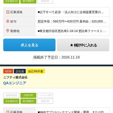
完全週休2日
賞与複数月
面接1回
応募資格
■以下すべて必須 ・法人向けに企画提案営業のご経験が3年以上ある方 ・新規クライアントの案件対応のご経験がある方
給与
想定年収：560万円〜630万円 基本給：320,000円〜360,000円 ※残業代別途支給（想定年収には月25時間分の残業代が含まれています。） ※ご経験・スキルを考慮の上、当社規定により決定い
勤務地
■東京都渋谷区恵比寿1-18-14 恵比寿ファーストスクウェア
求人を見る
検討中に入れる
掲載終了予定日：
2026.11.19
NEW
正社員
自己PR不要
ニフティ株式会社
QAエンジニア
未経験歓迎
学歴不問
ベテランOK
完全週休2日
賞与複数月
面接1回
応募資格
■Webアプリ/バックエンド開発・運用、またはQA経験（1年以上） ■テスト計画・設計・実行の経験 ■JIRA、Redmine等での不具合管理経験 ■開発者・他部門とのコミュニケーション能力 ■学歴不