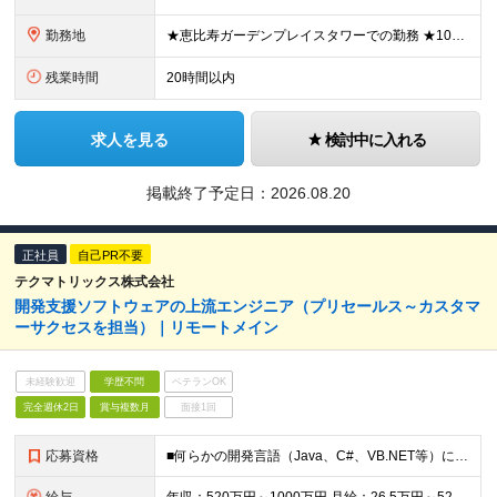
勤務地
★恵比寿ガーデンプレイスタワーでの勤務 ★100％自社内開発＆受託案件 【本社】 東京都渋谷区恵比寿4-20-3 恵比寿ガーデンプレイスタワー11階 ※(変更の範囲)上記を除く当社関連勤務地
残業時間
20時間以内
求人を見る
検討中に入れる
掲載終了予定日：
2026.08.20
正社員
自己PR不要
テクマトリックス株式会社
開発支援ソフトウェアの上流エンジニア（プリセールス～カスタマ
ーサクセスを担当）｜リモートメイン
未経験歓迎
学歴不問
ベテランOK
完全週休2日
賞与複数月
面接1回
応募資格
■何らかの開発言語（Java、C#、VB.NET等）による開発経験 （2年以上） ■学歴不問 ＜求める人物像＞ ■製品販売を主導していくために、主体的な行動が出来る方 ■新たな技術情報の習得に向けて