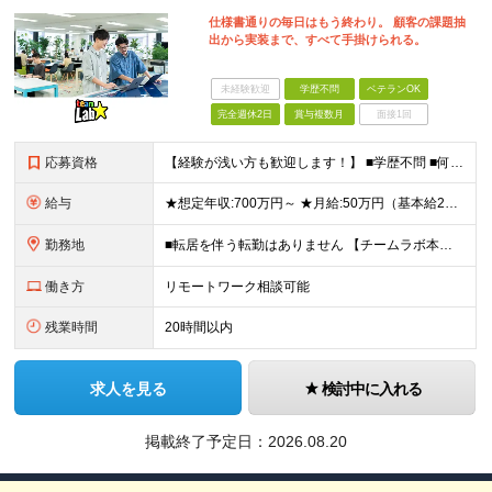
仕様書通りの毎日はもう終わり。 顧客の課題抽
出から実装まで、すべて手掛けられる。
未経験歓迎
学歴不問
ベテランOK
完全週休2日
賞与複数月
面接1回
応募資格
【経験が浅い方も歓迎します！】 ■学歴不問 ■何らかのプログラミング言語を用いた開発実務経験3年以上(言語不問) ＼こんな方に向いています／ ・仕様書通りの開発から抜け出し、より主体的に関わりたい方
給与
★想定年収:700万円～ ★月給:50万円（基本給22万円〜＋諸手当21万円1250円～） ※上記に固定残業代（68,750円/月40時間分）を含む。超過分は別途支給 ※試用期間3ヵ月あり。期間中の
勤務地
■転居を伴う転勤はありません 【チームラボ本社】 東京都千代田区神田小川町2-12 小川町進興ビル チームラボ本社他、会社が指定する場所 ※原則出社ですが、合理的な理由がある場合はリモート(在宅勤
働き方
リモートワーク相談可能
残業時間
20時間以内
求人を見る
検討中に入れる
掲載終了予定日：
2026.08.20