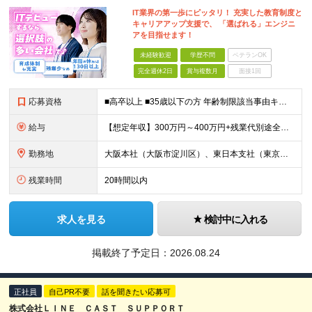
IT業界の第一歩にピッタリ！ 充実した教育制度と
キャリアアップ支援で、 「選ばれる」エンジニ
アを目指せます！
未経験歓迎
学歴不問
ベテランOK
完全週休2日
賞与複数月
面接1回
応募資格
■高卒以上 ■35歳以下の方 年齢制限該当事由キャリア形成（例外事由３号イ） ※未経験者歓迎 ※他の職種や業界から転身し活躍している先輩社員多数 ※スキルチェンジやキャリアチェンジの希望も大歓迎！
給与
【想定年収】300万円～400万円+残業代別途全額支給+賞与年2回他 月給22万円～ ※みなし残業ではございません。残業代別途全額支給です。 (働かれた分は全額支給させて頂きます。) ※
勤務地
大阪本社（大阪市淀川区）、東日本支社（東京都港区）、中部支社（名古屋市中村区）または当社プロジェクト先 ※UIターン歓迎 ※希望勤務地考慮 (変更の範囲)当社関連勤務地
残業時間
20時間以内
求人を見る
検討中に入れる
掲載終了予定日：
2026.08.24
正社員
自己PR不要
話を聞きたい応募可
株式会社ＬＩＮＥ ＣＡＳＴ ＳＵＰＰＯＲＴ