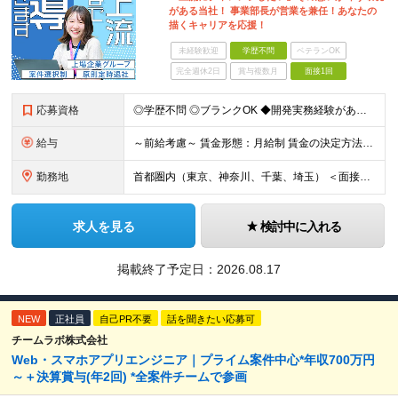
がある当社！ 事業部長が営業を兼任！あなたの
描くキャリアを応援！
未経験歓迎
学歴不問
ベテランOK
完全週休2日
賞与複数月
面接1回
応募資格
◎学歴不問 ◎ブランクOK ◆開発実務経験がある方 ※開発フェーズ不問
給与
～前給考慮～ 賃金形態：月給制 賃金の決定方法：当社規定に基づきスキル・経験を考慮し決定 月給：25万円～40万円 月給内訳 ・基本給：25万円～40万円 ・残業代：実績精算（固定残
勤務地
首都圏内（東京、神奈川、千葉、埼玉） ＜面接地＞ ・WEB面接 TEAMS会議で行います。 ・対面 新宿HRDC／東京都新宿区新宿1-3-12 壱丁目参番館2階 「新宿御苑前駅」より徒歩3分
求人を見る
検討中に入れる
掲載終了予定日：
2026.08.17
NEW
正社員
自己PR不要
話を聞きたい応募可
チームラボ株式会社
Web・スマホアプリエンジニア｜プライム案件中心*年収700万円
～＋決算賞与(年2回) *全案件チームで参画