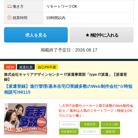
働き方
リモートワークOK
残業時間
10時間以内
求人を見る
検討中に入れる
掲載終了予定日：
2026.08.17
NEW
派遣社員
自己PR不要
株式会社キャリアデザインセンター IT派遣事業部「type IT派遣」【派遣登
録】
【派遣登録】進行管理/基本在宅◎実績多数のWeb制作会社*☆時短
相談可/98115
＼大手IT企業やメーカーと取引多数のWeb制作会
社☆／ 基本は人気のリモートワーク！時短もOK
でムリなく働く♪
未経験歓迎
学歴不問
ベテランOK
完全週休2日
賞与複数月
面接1回