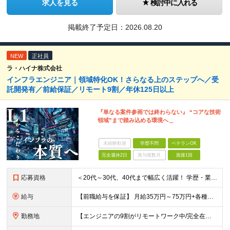
求人を見る
検討中に入れる
掲載終了予定日：
2026.08.20
NEW
正社員
ラ・ハイナ株式会社
インフラエンジニア｜領域特化OK！さらなる上のステップへ／受
託開発有／前給保証／リモート9割／年休125日以上
『単なる案件参画では終わらない』 “コアな技術
領域”まで踏み込める環境へ＿
未経験歓迎
学歴不問
ベテランOK
完全週休2日
賞与複数月
面接1回
応募資格
＜20代～30代、40代まで幅広く活躍！ 学歴・業界・領域不問＞ インフラエンジニアとして下記いずれかの経験がある方 ■設計・構築の経験（サーバ、ネットワーク、クラウド、セキュリティ、データベース）
給与
【前職給与を保証】 月給35万円～75万円+各種手当+決算賞与 ★資格手当や資格取得報奨金、役職手当など待遇、福利厚生が充実！ ★1年で年収100万円以上アップした社員も在籍！ ※経験・スキルを考
勤務地
【エンジニアの9割がリモートワーク中/完全在宅ワークで働くメンバーも◎】 現在、エンジニアの約9割がリモートワークを実施。 そのうち約3割がフルリモートで勤務しており、地方在住のメンバーも活躍していま