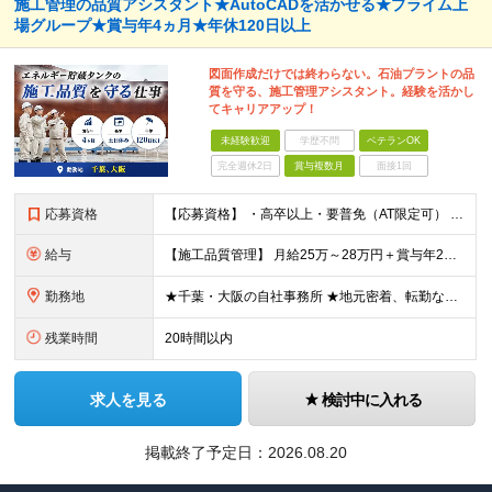
施工管理の品質アシスタント★AutoCADを活かせる★プライム上
場グループ★賞与年4ヵ月★年休120日以上
図面作成だけでは終わらない。石油プラントの品
質を守る、施工管理アシスタント。経験を活かし
てキャリアアップ！
未経験歓迎
学歴不問
ベテランOK
完全週休2日
賞与複数月
面接1回
応募資格
【応募資格】 ・高卒以上・要普免（AT限定可） ・AutoCADの経験者 →自社で図面を一部変更する場合があるため。設計分野は不問です。 ・施工図面が読めること 【歓迎する経験】 ◎AutoCADの
給与
【施工品質管理】 月給25万～28万円＋賞与年2回（原則固定支給額4ヵ月分）＋諸手当（残業手当全額など） ※経験・能力・前職給与を考慮して優遇します。 ※残業代は別途全額支給します。 ※試用期間は6
勤務地
★千葉・大阪の自社事務所 ★地元密着、転勤なし！ ★Ｕ・Iターン歓迎！（面接交通費支給） 【具体的な勤務地】 ※当社堺事務所（大阪）もしくは五井事務所（千葉） ◆堺事務所 （住所） 大阪府堺市堺区
残業時間
20時間以内
求人を見る
検討中に入れる
掲載終了予定日：
2026.08.20