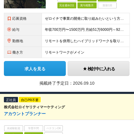
完全週休2日
賞与複数月
面接1回
応募資格
ゼロイチで事業の開発に取り組みたいという方は大歓迎です！ ★プロダクトマネジメント、もしくはそれに準ずる経験3年以上 ★プロダクトの開発ロードマップの策定や開発プロセスのマネジメントができる方 ※
給与
年収700万円〜1500万円 月給51万6000円～92万6000円 ※経験・能力・前給を考慮の上、当社規定により決定します。 ※試用期間3ヵ月あり。期間中の給与・待遇の差異はありません。 ※裁量
勤務地
リモートを併用したハイブリッドワークを取り入れています。 東京都文京区本郷 2-35-10 本郷瀬川ビル 4F (変更の範囲)上記を除く当社関連勤務地
働き方
リモートワークがメイン
求人を見る
検討中に入れる
掲載終了予定日：
2026.09.10
正社員
自己PR不要
株式会社ロイヤリティマーケティング
アカウントプランナー
未経験歓迎
学歴不問
ベテランOK