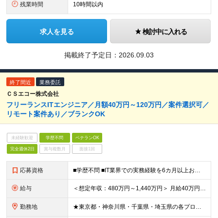
残業時間
10時間以内
求人を見る
検討中に入れる
掲載終了予定日：
2026.09.03
終了間近
業務委託
ＣＳエコー株式会社
フリーランスITエンジニア／月額40万円～120万円／案件選択可／
リモート案件あり／ブランクOK
未経験歓迎
学歴不問
ベテランOK
完全週休2日
賞与複数月
面接1回
応募資格
■学歴不問 ■IT業界での実務経験を6カ月以上お持ちの方 開発言語、担当工程、経験業界は問いません。 システム開発だけでなく、 インフラの運用・監視、テスト、 ヘルプデスク、社内SEなどの 経験を
給与
＜想定年収：480万円～1,440万円＞ 月給40万円～120万円 ※給与は経験、スキル、担当工程、案件単価などを考慮し決定します。 ※試用期間はありません。 【固定残業代について】 なし（残業代
勤務地
★東京都・神奈川県・千葉県・埼玉県の各プロジェクト先 ※プロジェクト先によりテレワーク・在宅OK！ ■池袋本社（最寄：池袋駅） 東京都豊島区池袋2-55-13 合田ビル5F (変更の範囲)上記を