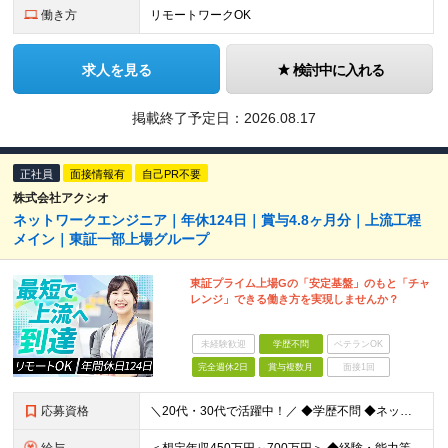
働き方
リモートワークOK
求人を見る
検討中に入れる
掲載終了予定日：
2026.08.17
正社員
面接情報有
自己PR不要
株式会社アクシオ
ネットワークエンジニア｜年休124日｜賞与4.8ヶ月分｜上流工程
メイン｜東証一部上場グループ
東証プライム上場Gの「安定基盤」のもと「チャ
レンジ」できる働き方を実現しませんか？
未経験歓迎
学歴不問
ベテランOK
完全週休2日
賞与複数月
面接1回
応募資格
＼20代・30代で活躍中！／ ◆学歴不問 ◆ネットワークシステム設計・構築・運用経験ある方 └スイッチ、無線、ルーター、ファイアウォールなどの基本機能を理解している方を想定しています 《こんな方を歓