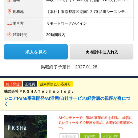
給与
年収：520万円～1000万円 月給：26.5万円～52万円（月給＝基本給） ※残業代は全額支給します ※試用期間3ヵ月あり。期間中、給与・待遇などに差異はありません
勤務地
【本社】東京都港区港南1-2-70 品川シーズンテラス24F ・転勤の可能性：なし ※屋内禁煙（屋内：加熱式たばこ専用喫煙室設置／屋外：喫煙専用スペースあり）
働き方
リモートワークがメイン
残業時間
20時間以内
求人を見る
検討中に入れる
掲載終了予定日：
2027.01.28
終了間近
正社員
話を聞きたい応募可
株式会社ＰＫＳＨＡＴｅｃｈｎｏｌｏｇｙ
シニアPdM/事業開発/AI活用/自社サービス/経営層の視座が身につ
く
AIベンチャーで、第3の事業の柱を創る。 経営に
近いフィールドで視座を高め、AI時代の事業家へ
―。
未経験歓迎
学歴不問
ベテランOK