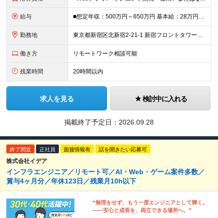
給与
■想定年収：500万円～650万円 基本給：28万円～35万円（経験・能力により決定、上限応相談） 残業代：1分単位で別途支給 昇給：年2回（4月・10月） 賞与：年2回（6月・12月） ■試用期間
勤務地
東京都新宿区北新宿2-21-1 新宿フロントタワー（18階受付） (変更の範囲)上記を除く当社関連勤務地
働き方
リモートワーク相談可能
残業時間
20時間以内
求人を見る
検討中に入れる
掲載終了予定日：
2026.09.28
終了間近
正社員
面接情報有
話を聞きたい応募可
株式会社イデア
インフラエンジニア／リモート可／AI・Web・ゲーム案件多数／
賞与4ヶ月分／年休123日／残業月10h以下
“無理をせず、もう一度エンジニアとして輝く。
――安心と成長を、両立できる場所へ。”