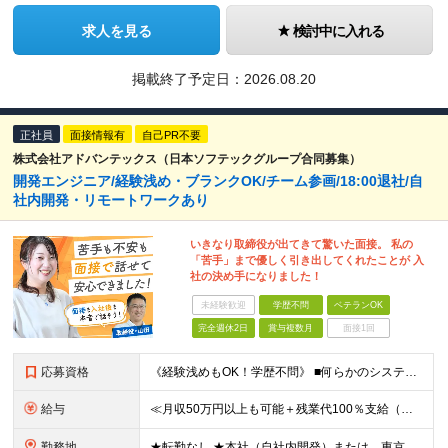
求人を見る
検討中に入れる
掲載終了予定日：
2026.08.20
正社員
面接情報有
自己PR不要
株式会社アドバンテックス（日本ソフテックグループ合同募集）
開発エンジニア/経験浅め・ブランクOK/チーム参画/18:00退社/自
社内開発・リモートワークあり
いきなり取締役が出てきて驚いた面接。 私の
「苦手」まで優しく引き出してくれたことが 入
社の決め手になりました！
未経験歓迎
学歴不問
ベテランOK
完全週休2日
賞与複数月
面接1回
応募資格
《経験浅めもOK！学歴不問》 ■何らかのシステム開発経験をお持ちの方 （開発の経験年数、業界は一切問いません） ※ブランクある方もOK！まずはお気軽にご応募ください！ 【代表窪田より】 どのような人
給与
≪月収50万円以上も可能＋残業代100％支給（みなし残業なし）≫ ★通勤手当（月3万円まで） ★家族手当（配偶者：月1万円、子供1人：月1万円） ★社宅（自己負担約3割で入居可能） ★家賃補助（毎月最
勤務地
★転勤なし ★本社（自社内開発）または、東京23区・横浜のプロジェクト先での勤務です 【本社】 東京都千代田区内神田3-10-8 NSFTビル ★社内受託案件も多数あり！ ★月に一度帰社日があります