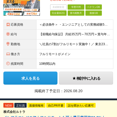
未経験歓迎
学歴不問
ベテランOK
完全週休2日
賞与複数月
面接1回
応募資格
＜必須条件＞ ・エンジニアとしての実務経験5年以上 ＜尚可条件＞ ・PM、PL経験 ・後輩指導やチームリーダーなど、何らかのリード経験 ※リーダー未経験の方のご応募も大歓迎です！ポテンシャル採用を
給与
【前職給与保証】 月給35万円～70万円＋賞与年2回＋各種手当 ※前職の給与・スキル・経験を考慮の上、決定いたします。 ※月給には固定残業代（月30時間分／5万円～10万円）を含みます。超過分は別途
勤務地
＼社員の7割がフルリモート実施中！／ 東京23区内など1都3県を中心としたプロジェクト先での勤務となります。 ※勤務地は希望を考慮します ≪本社≫ 東京都渋谷区恵比寿南1丁目3番7号 隅越ビル5階
働き方
フルリモートがメイン
残業時間
10時間以内
求人を見る
検討中に入れる
掲載終了予定日：
2026.08.20
NEW
正社員
面接情報有
自己PR不要
話を聞きたい応募可
株式会社ルトラ