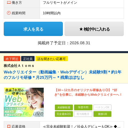
働き方
フルリモートがメイン
残業時間
10時間以内
求人を見る
検討中に入れる
掲載終了予定日：
2026.08.31
終了間近
正社員
話を聞きたい応募可
株式会社Ａｔｏｍｓ
Webクリエイター（動画編集・Webデザイン）未経験9割＊約1年
のフルリモ研修＊月25万円～＊残業ほぼなし
【10～12カ月のオリジナル研修あり◎】 “好
き”を仕事に、未経験からWebクリエイターへ！
未経験歓迎
学歴不問
ベテランOK
完全週休2日
賞与複数月
面接1回
応募資格
≪完全未経験歓迎！／社会人デビューもOK≫ ◆第二新卒OK ◆学歴不問 意欲・人柄重視の採用ですので ぜひ気軽にご応募ください♪ ～このような方にオススメです～ ◆クリエイティブな仕事がしたい ◆