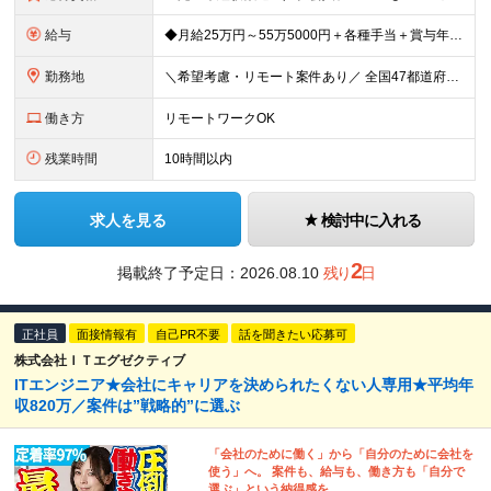
給与
◆月給25万円～55万5000円＋各種手当＋賞与年1回 ※上記には固定残業代（月20時間／3万2400円）を含みます。超過分は別途支給します。 ※試用期間3～6ヶ月あり。期間中の給与は【給与欄】を
勤務地
＼希望考慮・リモート案件あり／ 全国47都道府県のプロジェクト先 └好きな場所で勤務可能！◎ └デビュー後はフルリモート（完全在宅）案件8割！ ◎転勤の有無についてはご本人の希望に100％合わせます
働き方
リモートワークOK
残業時間
10時間以内
求人を見る
検討中に入れる
2
掲載終了予定日：
2026.08.10
残り
日
正社員
面接情報有
自己PR不要
話を聞きたい応募可
株式会社ＩＴエグゼクティブ
ITエンジニア★会社にキャリアを決められたくない人専用★平均年
収820万／案件は”戦略的”に選ぶ
「会社のために働く」から「自分のために会社を
使う」へ。 案件も、給与も、働き方も「自分で
選ぶ」という納得感を。