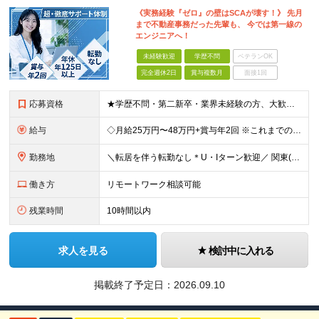
《実務経験『ゼロ』の壁はSCAが壊す！》 先月
まで不動産事務だった先輩も、 今では第一線の
エンジニアへ！
未経験歓迎
学歴不問
ベテランOK
完全週休2日
賞与複数月
面接1回
応募資格
★学歴不問・第二新卒・業界未経験の方、大歓迎★ 「学校やスクール、独学でITの勉強はしたけれど、実務経験がなくて仕事が見つからない…」 「別の仕事をしていたけれど、やっぱりエンジニアの夢を諦めきれない
給与
◇月給25万円〜48万円+賞与年2回 ※これまでの「ご経験」や「スキル」を最大限考慮の上、金額を決定 ※残業代は別途100%支給いたします。 【固定残業代について】 なし（残業代は、実際の労働時
勤務地
＼転居を伴う転勤なし＊U・Iターン歓迎／ 関東(東京・神奈川・千葉・埼玉)、関西(大阪・京都・奈良・兵庫)、東海(愛知・岐阜・三重)の各プロジェクト先、もしくは名古屋支社での勤務となります。 ◇東京
働き方
リモートワーク相談可能
残業時間
10時間以内
求人を見る
検討中に入れる
掲載終了予定日：
2026.09.10