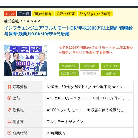
NEW
正社員
面接情報有
自己PR不要
話を聞きたい応募可
株式会社Ｃｒａｎｅ＆Ｉ
インフラエンジニア*フルリモートOK*年収1000万以上確約*前職給
与保障*残業月9.8h*40代50代活躍
≪年収1000万円確約×フルリモート≫ 上流工程か
ら技術とキャリアを牽引する存在へ
未経験歓迎
学歴不問
ベテランOK
完全週休2日
賞与複数月
面接1回
応募資格
＼40代・50代も活躍中！／ ★学歴不問 ★インフラエンジニアの経験を5年以上お持ちの方 ≪こんな方にピッタリです！≫ ◎自身の市場価値を正当に評価してほしい ◎今より年収をアップさせたい ◎多彩な
給与
★年収1000万～スタート！ 年俸1,000万円～1,162万8,000円（12分割） ※経験・スキルを考慮の上決定します ※上記金額には固定残業代（月30h分・158,400円～184,000円
勤務地
★100％フルリモート！ ★転居を伴う転勤なし 本社またはプロジェクト先にて勤務いただきます！ ※プロジェクト先は一都三県及び23区内がメイン 【本社】 東京都新宿区神楽坂1-2 研究社英語センタ
働き方
フルリモートがメイン
残業時間
10時間以内