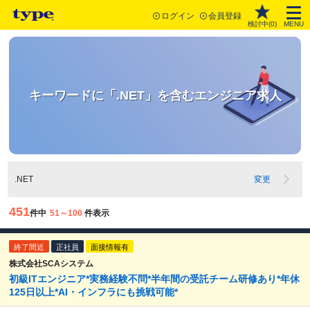
ログイン
会員登録
検討中(
0
)
MENU
キーワードに「.NET」を含むエンジニア求人
.NET
変更
451
件中
51～100
件表示
終了間近
正社員
面接情報有
株式会社SCAシステム
初級ITエンジニア*実務経験不問*半年間の受託チーム研修あり*年休
125日以上*AI・インフラにも挑戦可能*