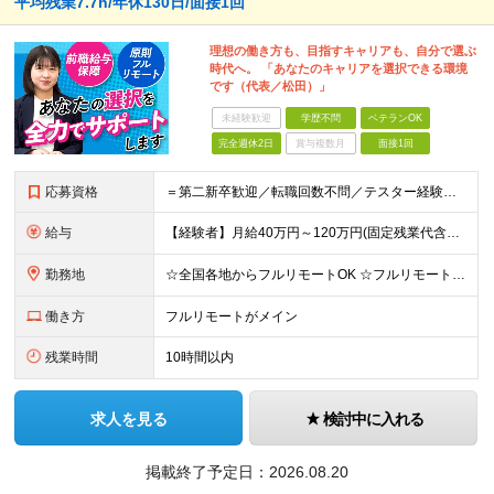
平均残業7.7h/年休130日/面接1回
理想の働き方も、目指すキャリアも、自分で選ぶ
時代へ。 「あなたのキャリアを選択できる環境
です（代表／松田）」
未経験歓迎
学歴不問
ベテランOK
完全週休2日
賞与複数月
面接1回
応募資格
＝第二新卒歓迎／転職回数不問／テスター経験のみでもOK＝ ■学歴不問 ■ブランクOK ■エンジニアとしての実務経験1年以上 ※開発・インフラ・工程・言語は不問 ※テスター、運用保守経験のみの方も歓迎
給与
【経験者】月給40万円～120万円(固定残業代含む)+各種手当 ★前職給与の総収入額を100％保証｜還元率83％〜 ※固定残業代は、時間外労働の有無に関わらず30時間分を、月5万8000円～15万7
勤務地
☆全国各地からフルリモートOK ☆フルリモートの社員が約8割！ ※希望をヒアリングした上で決定します 現在100名の社員のうち、約80名がフルリモートで活躍中。 一都三県、大阪、福岡、札幌、名古屋な
働き方
フルリモートがメイン
残業時間
10時間以内
求人を見る
検討中に入れる
掲載終了予定日：
2026.08.20