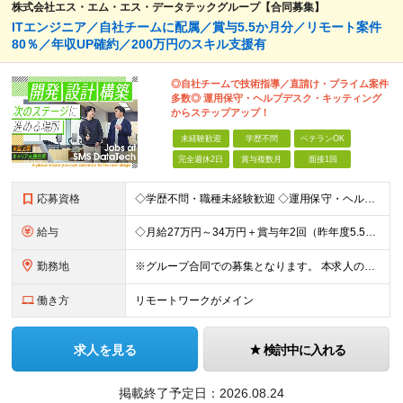
株式会社エス・エム・エス・データテックグループ【合同募集】
ITエンジニア／自社チームに配属／賞与5.5か月分／リモート案件
80％／年収UP確約／200万円のスキル支援有
◎自社チームで技術指導／直請け・プライム案件
多数◎ 運用保守・ヘルプデスク・キッティング
からステップアップ！
未経験歓迎
学歴不問
ベテランOK
完全週休2日
賞与複数月
面接1回
応募資格
◇学歴不問・職種未経験歓迎 ◇運用保守・ヘルプデスクなど…IT業界の経験があればOK ◎第二新卒歓迎 必須条件―MUST― ○IT業界の経験がある方 運用保守・ヘルプデスク・キッティングなど… まず
給与
◇月給27万円～34万円＋賞与年2回（昨年度5.5カ月分） ★前職の給与を保証します！ ※残業代全額支給 ※一律手当を含む ※今までの経験・スキルを考慮のうえ決定 ＼豊かな経験をお持ちの方は加給優
勤務地
※グループ合同での募集となります。 本求人の雇用は「 株式会社エス・エム・エス・データテック 」となります。 ◇転勤なし ◇8割がリモート案件 ◇東京・大阪・名古屋の拠点、またはプロジェクト先へ配
働き方
リモートワークがメイン
求人を見る
検討中に入れる
掲載終了予定日：
2026.08.24