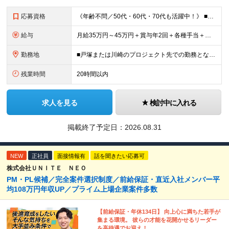
応募資格
《年齢不問／50代・60代・70代も活躍中！》 ■JavaまたはC言語系（C#、C++、C）を使用した開発経験をお持ちの方 ■学歴不問 「定年を迎えたが、まだまだ頑張りたい」 「技術の現場から離れて
給与
月給35万円～45万円＋賞与年2回＋各種手当＋残業代全額支給 ※経験・能力、前職給与を考慮の上、決定いたします ※試用期間3ヵ月(試用期間中と本採用後の待遇の差異はありません) ＊＊ 安定した収入
勤務地
■戸塚または川崎のプロジェクト先での勤務となります ■転居を伴う転勤はありません ※他案件へ参画の場合は、本社または神奈川・都内のプロジェクト先での勤務となります 【本社】 神奈川県横浜市中区富士
残業時間
20時間以内
求人を見る
検討中に入れる
掲載終了予定日：
2026.08.31
NEW
正社員
面接情報有
話を聞きたい応募可
株式会社ＵＮＩＴＥ ＮＥＯ
PM・PL候補／完全案件選択制度／前給保証・直近入社メンバー平
均108万円年収UP／プライム上場企業案件多数
【前給保証・年休134日】 向上心に満ちた若手が
集まる環境。 彼らの才能を花開かせるリーダー
を高待遇でお迎え！