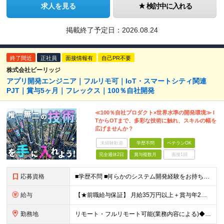
求人を見る
検討中に入れる
掲載終了予定日：
2026.08.24
終了間近
正社員
面接情報有
自己PR不要
株式会社ビーリッジ
アプリ開発エンジニア｜フルリモ可｜IoT・スマートシティ関連
PJT｜賞与5ヶ月｜フレックス｜100％自社開発
≪100％自社プロダクト×世界水準の開発環境≫ I
TからOTまで、多彩な技術に触れ、スキルの幅を
広げませんか？
未経験歓迎
学歴不問
ベテランOK
完全週休2日
賞与複数月
面接1回
応募資格
■学歴不問 ■何らかのシステム開発経験をお持ちの方（業界経験不問） ■業界知識は不問です 入社後にはニッチな業界知識が必要になりますが、 入社時点の知識量は不問です！ 「エンジニアとして自分にしか
給与
【★前職給与保証】 月給35万円以上＋賞与年2回（※5ヶ月分支給実績あり） ※上記は最低保証額です。 ご経験やスキルに応じて当社規定内で決定します ※試用期間3ヶ月間あり・労働条件は本採用と変わり
勤務地
リモート・フルリモート可能(業務内容による)◆100％自社内開発 所在地：神奈川県横浜市港北区新横浜3-8-11 メットライフ新横浜ビル10F (変更の範囲)上記を除く当社関連勤務地 ※機器の導入