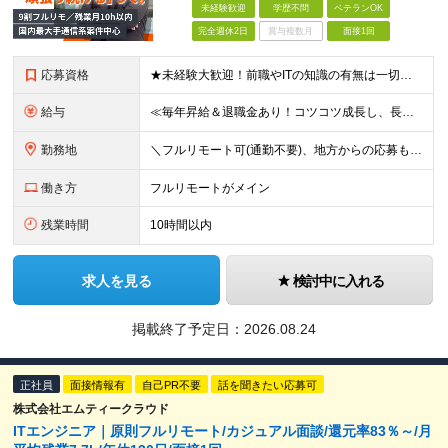
未経験歓迎
学歴不問
ベテランOK
完全週休2日
賞与複数月
面接1回
応募資格
★未経験大歓迎！前職やITの知識の有無は一切問いません！★第二新卒OK ■学歴不問 ■前職不問 ■ITエンジニアになりたい方 ★インフラエンジニアも同時募集中です！ ≪こんな方に向いています≫ □
給与
≪毎年昇給＆退職金あり！コツコツ成長し、長く落ち着いた環境で活躍し続けたい方にピッタリです！≫ 月給23万円～50万円＋残業代全額支給＋業績賞与＋各種手当 ★スキル、経験等を考慮し、優遇します ★み
勤務地
＼フルリモート可(通勤不要)、地方からの応募もOK！／ 在宅勤務、または東京、神奈川を中心とするお客様先 ★転勤はありません ★出社義務はないので、遠方の方も歓迎します！地方在住の方もぜひご相談くだ
働き方
フルリモートがメイン
残業時間
10時間以内
求人を見る
検討中に入れる
掲載終了予定日：
2026.08.24
正社員
面接情報有
自己PR不要
話を聞きたい応募可
株式会社エムティークラウド
ITエンジニア｜原則フルリモート/カジュアル面談/還元率83％～/月