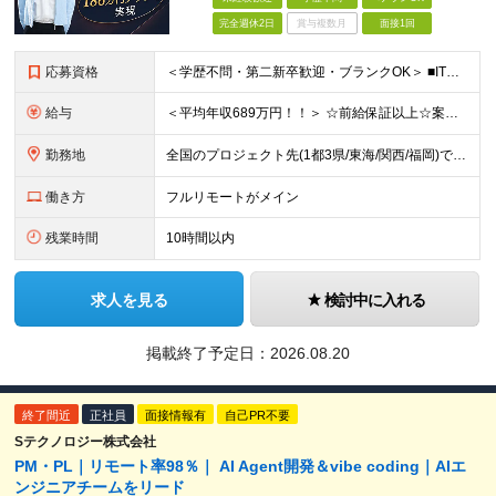
完全週休2日
賞与複数月
面接1回
応募資格
＜学歴不問・第二新卒歓迎・ブランクOK＞ ■ITシステム／インフラの開発・運用・保守いずれかの工程に携わった経験がある方 ┗ITエンジニアとして、1年以上活躍されている方を想定しています。 ┗分野、
給与
＜平均年収689万円！！＞ ☆前給保証以上☆案件待機期間も給与保証あり☆ 月給40万円～120万円（固定残業代含む） ※経験や能力を考慮し決定します ※試用期間6カ月あり。条件や待遇に差異はありませ
勤務地
全国のプロジェクト先(1都3県/東海/関西/福岡)での勤務となります。 ★全国から参画可能な案件あり！ ★リモートワーク・リモート併用・常駐案件すべてあり！ ★転居を伴う転勤はナシ ┗1人1人の働き
働き方
フルリモートがメイン
残業時間
10時間以内
求人を見る
検討中に入れる
掲載終了予定日：
2026.08.20
終了間近
正社員
面接情報有
自己PR不要
Sテクノロジー株式会社
PM・PL｜リモート率98％｜ AI Agent開発＆vibe coding｜AIエ
ンジニアチームをリード