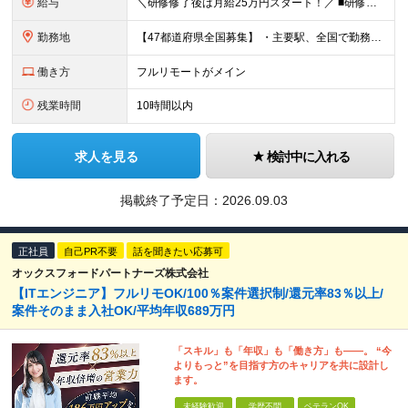
給与
＼研修修了後は月給25万円スタート！／ ■研修修了後 月給25万円＋賞与＋インセンティブ賞与 ※残業代は別途支給 ▽研修期間▽ 【未経験者】 ▶ 月給20万円～ 【固定残業代について】
勤務地
【47都道府県全国募集】 ・主要駅、全国で勤務可能！ ・どこに住んでいても応募可能！ 【東京本社】 東京都品川区東品川5-9-2 ≪リモート研修♪⾯接も基本的にオンラインで実施します≫ －主要駅
働き方
フルリモートがメイン
残業時間
10時間以内
求人を見る
検討中に入れる
掲載終了予定日：
2026.09.03
正社員
自己PR不要
話を聞きたい応募可
オックスフォードパートナーズ株式会社
【ITエンジニア】フルリモOK/100％案件選択制/還元率83％以上/
案件そのまま入社OK/平均年収689万円
「スキル」も「年収」も「働き方」も――。 “今
よりもっと”を目指す方のキャリアを共に設計し
ます。
未経験歓迎
学歴不問
ベテランOK