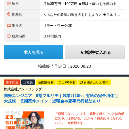
給与
月給35万円～100万円 ★経験・能力を考慮の上、決定 ★前職給与を100％保証 ★案件内容の開示・明確な評価制度 ※上記金額には30時間分・6万6500円以上の固定残業代が含まれています ※超過
勤務地
＼あなたの希望の働き方を叶えよう／ ★フルリモート・リモートワークOK ★希望を考慮します ★転居を伴う転勤は無し 本社：東京都豊島区高田2丁目17-22 目白中野ビル 5階 大阪：大阪府大阪市西区
働き方
リモートワークOK
残業時間
10時間以内
求人を見る
検討中に入れる
掲載終了予定日：
2026.08.20
終了間近
正社員
面接情報有
自己PR不要
話を聞きたい応募可
株式会社アンドフラッグ
開発エンジニア｜9割フルリモ｜残業月10h｜有給の完全消化可｜
大規模・長期案件メイン｜退職金や家事代行補助あり
「頑張らない」。でも、経験を積んでいけば自然
にスキルは伸びる。 だから「前のめりになれな
い方」、大歓迎です！