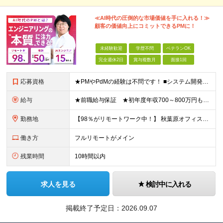
≪AI時代の圧倒的な市場価値を手に入れる！≫
顧客の価値向上にコミットできるPMに！
未経験歓迎
学歴不問
ベテランOK
完全週休2日
賞与複数月
面接1回
応募資格
★PMやPdMの経験は不問です！ ■システム開発においてリーダーなどマネジメント経験をお持ちの方 ■学歴不問 ≪こんな方はぜびご応募ください≫ □リーダー経験を活かしてステップアップしたい □管理
給与
★前職給与保証 ★初年度年収700～800万円も可能 月給50万円～90万円＋賞与年2回＋各種手当 ◎スキルや経験などを考慮。前職から給与アップをお約束します！ ◎上記月給には固定残業代30時間分
勤務地
【98％がリモートワーク中！】 秋葉原オフィス、または福岡オフィス ※転勤はありません ＜本社＞ 東京都台東区台東4-14-7 日警東京ビル5F ＜福岡営業所＞ 福岡県福岡市博多区博多駅前1-2
働き方
フルリモートがメイン
残業時間
10時間以内
求人を見る
検討中に入れる
掲載終了予定日：
2026.09.07