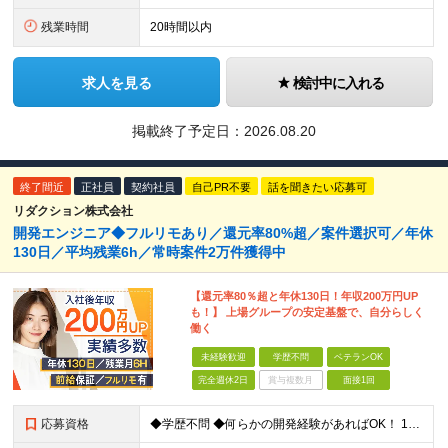
残業時間
20時間以内
求人を見る
検討中に入れる
掲載終了予定日：
2026.08.20
終了間近
正社員
契約社員
自己PR不要
話を聞きたい応募可
リダクション株式会社
開発エンジニア◆フルリモあり／還元率80%超／案件選択可／年休
130日／平均残業6h／常時案件2万件獲得中
【還元率80％超と年休130日！年収200万円UP
も！】 上場グループの安定基盤で、自分らしく
働く
未経験歓迎
学歴不問
ベテランOK
完全週休2日
賞与複数月
面接1回
応募資格
◆学歴不問 ◆何らかの開発経験があればOK！ 1年未満のご経験でも歓迎！ ◆経験年数・担当フェーズ・言語不問 ＼こんな方もぜひご応募ください！／ ・IT業界で何らかの実務経験をお持ちの方 ・第二新卒