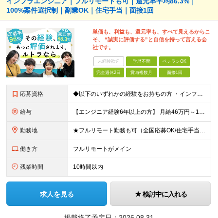
インフラエンジニア｜フルリモートも可｜還元率平均86.3%｜
100%案件選択制｜副業OK｜住宅手当｜面接1回
単価も、利益も、還元率も、すべて見えるからこ
そ、 “誠実に評価する”と自信を持って言える会
社です。
未経験歓迎
学歴不問
ベテランOK
完全週休2日
賞与複数月
面接1回
応募資格
◆以下のいずれかの経験をお持ちの方 ・インフラ設計・構築の実務経験（オンプレ/クラウドどちらもOK） ・クラウド環境下での運用保守に関する実務経験 ◆学歴不問 ＜こんな方は特に歓迎します＞ ◎これま
給与
【エンジニア経験6年以上の方】 月給46万円～100万円（固定残業代含む） ※上記月給には月30時間分の固定残業代（月8万7,400円～月19万円）を含む。超過分は全額支給。 【エンジニア経験4年以
勤務地
★フルリモート勤務も可（全国応募OK/住宅手当を支給します） ※案件によって常駐が必要になる場合があります。 ※希望がない限り、転勤はありません ※U・Iターン歓迎 ★ルトラの社員は全国各地で活躍中
働き方
フルリモートがメイン
残業時間
10時間以内
求人を見る
検討中に入れる
掲載終了予定日：
2026.08.31