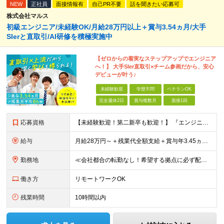
NEW
正社員
面接情報有
自己PR不要
話を聞きたい応募可
株式会社マルス
初級エンジニア/未経験OK/月給28万円以上＋賞与3.54ヵ月/大手
SIerと直取引/AI研修を積極実施中
【ゼロからの着実なステップアップでエンジニア
へ！】 大手SIer直取引×チーム参画だから、安心
デビューが叶う♪
未経験歓迎
学歴不問
ベテランOK
完全週休2日
賞与複数月
面接1回
応募資格
【未経験歓迎！第二新卒も歓迎！】 『エンジニアになりたい』意欲があれば歓迎です！ 以下のような方も尚歓迎です！ ・学生時代に情報系の学部で学んでいた方 ・ITスクールや独学でプログラミングを学んだこ
給与
月給28万円～＋残業代全額支給＋賞与年3.45ヵ月(東京) 月給25万円～＋残業代全額支給＋賞与年3.45ヵ月(新潟・長岡) 入社時想定年収： 392万円～ (東京) 350万円～ (新潟・長岡)
勤務地
≪会社都合の転勤なし！希望する拠点に必ず配属します。新潟Uターン・Iターン大歓迎！≫ 首都圏(東京、神奈川、千葉、埼玉)または新潟市、長岡市周辺のお客様先または各拠点での勤務となります。 ■東京支社
働き方
リモートワークOK
残業時間
10時間以内