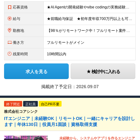
応募資格
★AI Agentの開発経験やvibe codingの実務経験は不問！ ■開発エンジニアとしての実務経験をお持ちの方 ■AI Agentの仕組みを理解している、またはClaude Code、Code
給与
★前職給与保証 ★初年度年収700万円以上も可能 月給34万円～75万円＋賞与年2回＋各種手当 ◎スキルや経験などを考慮。前職から給与アップをお約束します！ ◎上記月給には固定残業代30時間分(6
勤務地
【98％がリモートワーク中！フルリモート案件も豊富】 秋葉原オフィス、福岡オフィス、 リモートワークまたは全国のプロジェクト先にて勤務となります ※転勤はありません ＜本社＞ 東京都台東区台東4-
働き方
フルリモートがメイン
残業時間
10時間以内
求人を見る
検討中に入れる
掲載終了予定日：
2026.09.07
終了間近
正社員
自己PR不要
株式会社コアシンク
ITエンジニア｜未経験OK｜リモートOK｜一緒にキャリアを設計し
ます｜年休130日｜役員月1面談｜資格取得支援
未経験から、システムやアプリを作るエンジニア