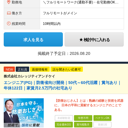
勤務地
＼フルリモートワーク(通勤不要)・在宅勤務OK／ ★各プロジェクト先／完全在宅案件有 ※基本的に転勤はありません ★オフィス内完全禁煙（喫煙スペースは別途有）※現場によります ＝＝＝＝＝ 【大阪本
働き方
フルリモートがメイン
残業時間
10時間以内
求人を見る
検討中に入れる
掲載終了予定日：
2026.08.20
NEW
正社員
面接情報有
話を聞きたい応募可
株式会社カレッジティアンドケイ
エンジニア(PG)｜防衛省向け開発｜50代～60代活躍｜賞与あり｜
年休122日｜家賃月2.5万円の社宅あり
【防衛おじさん】とは：熟練の経験と技術を武器
に、 日本の平和に貢献するエンジニアのことで
ある。
未経験歓迎
学歴不問
ベテランOK
完全週休2日
賞与複数月
面接1回