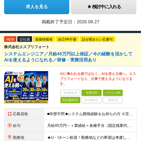
求人を見る
検討中に入れる
掲載終了予定日：
2026.08.27
NEW
正社員
面接情報有
自己PR不要
話を聞きたい応募可
株式会社エスプリフォート
システムエンジニア／月給45万円以上保証／今の経験を活かして
AIを使えるようになれる／研修・実務活用あり
AIに奪われる側ではなく、AIを使える側へ。エス
プリフォートなら、仕事で使えるようになりま
す。
未経験歓迎
学歴不問
ベテランOK
完全週休2日
賞与複数月
面接1回
応募資格
■学歴不問 ■システム開発経験をお持ちの方 ※言語・工程・業界は問いません 開発経験者は月給45万円以上保証 「給与も、仕事のやりがいも大切にしたい」 「今の開発経験を活かして給与を上げたい」 「
給与
月給45万円～＋業績給＋各種手当（固定残業代含む） ※経験・実績に応じ、当社規定により優遇 ※固定残業代として、月36時間分／9万8775円～を含みます。 ※超過分は別途支給いたします。 ※残業代と
勤務地
★U・Iターン歓迎！勤務地などの希望は考慮します ★転勤ナシ 【大阪本社】 大阪府大阪市西区江戸堀2-2-1 アズワン別館8F 【東京事業所】 東京都新宿区四谷4-6-10 ビクトリアセンタービル