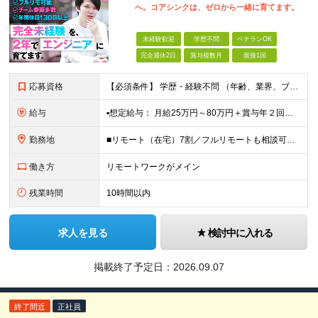
へ。コアシンクは、ゼロから一緒に育てます。
未経験歓迎
学歴不問
ベテランOK
完全週休2日
賞与複数月
面接1回
応募資格
【必須条件】 学歴・経験不問 （年齢、業界、ブランクの有無は問いません） 【こんな思いの方を、特に歓迎します】 「IT業界に憧れているけど、自分にもできるのか不安」 「異業種から転職して、新しいキ
給与
▪️想定給与： 月給25万円～80万円＋賞与年２回＋各種手当 ★前職の給与額は保証します！ 【手当一覧】 ■住宅手当 ■交通費 ■時間外手当 ■引越し手当（規程あり） ※月給は経験・スキルを考慮
勤務地
■リモート（在宅）7割／フルリモートも相談可能 ■一都三県を中心に各地のプロジェクト先 ※プロジェクトは本人の希望を最大限考慮し相談のうえで決定 ※転居を伴う転勤なし 【本社】 東京都千代田区外神田
働き方
リモートワークがメイン
残業時間
10時間以内
求人を見る
検討中に入れる
掲載終了予定日：
2026.09.07
終了間近
正社員