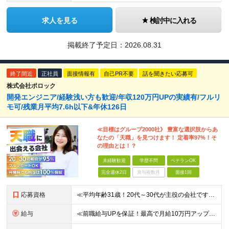
求人を見る
検討中に入れる
掲載終了予定日：
2026.08.31
終了間近
正社員
面接情報有
自己PR不要
話を聞きたい応募可
株式会社ポロック
開発エンジニア/経験浅い方も歓迎/年収120万円UPの実績有/フルリ
モ可/残業月平均7.6h以下&年休126日
≪目標はグループ2000社》 豊富な選択肢からあ
なたの「天職」を見つけます！ 定着率97%！そ
の理由とは！？
未経験歓迎
学歴不問
ベテランOK
完全週休2日
賞与複数月
面接1回
応募資格
≪平均年齢31歳！20代～30代が主役の会社です！≫ ■システム開発の実務経験をお持ちの方(言語、年数、フェーズ不問) ■学歴・経験不問 ★面接では当社でどんなキャリアが描けるのか、あなたの希望をど
給与
≪前職給与UPを保証！最高で月給10万円アップも可能！≫ 月給35万円～70万円＋各種手当 ※経験・スキルに応じて決定いたします ※試用期間（6ヶ月）あり、期間中の給与・待遇に差異はありません ★