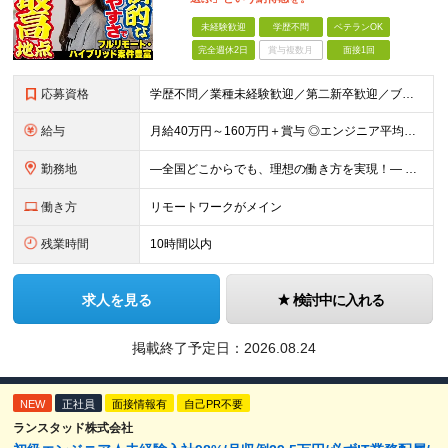
未経験歓迎
学歴不問
ベテランOK
完全週休2日
賞与複数月
面接1回
応募資格
学歴不問／業種未経験歓迎／第二新卒歓迎／ブランクOK ＜WEB面談1回のみ！経験の浅い方も歓迎＞ ■ITエンジニアの実務経験1年以上の実務経験をお持ちの方 ※言語・工程・業界・ジャンルなど不問 ※
給与
月給40万円～160万円＋賞与 ◎エンジニア平均年収820万円 ◎入社した全員が年収UPしています！（前職年収180万円UP） ◎単価連動型：還元率83%～100％だから高収入が実現 ◎待機時給与保
勤務地
―全国どこからでも、理想の働き方を実現！― 〇柔軟な勤務スタイルを実現 フレックス制度にも対応、社内業務/帰社日ゼロ。 9割以上のメンバーが「フルリモート」または「リモート併用」の働き方で活躍中。 ス
働き方
リモートワークがメイン
残業時間
10時間以内
求人を見る
検討中に入れる
掲載終了予定日：
2026.08.24
NEW
正社員
面接情報有
自己PR不要
ランスタッド株式会社