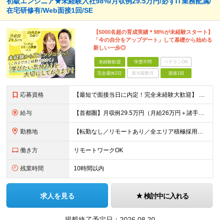
初級エンジニア★未経験入社98%/月収例29.5万円/必ずIT業務配属/
在宅研修有/Web面接1回/SE
【5000名超の育成実績＊98%が未経験スタート】
「今の自分をアップデート」して基礎から始める
新しい一歩◎
未経験歓迎
学歴不問
ベテランOK
完全週休2日
賞与複数月
面接1回
応募資格
【最短で面接当日に内定！完全未経験大歓迎】 ・業種／職種未経験歓迎 ・社会人デビュー、第二新卒、既卒者大歓迎 ・学歴不問（文系、理系不問） ・20代～30代、男女問わず活躍中 ・服装、髪色自由 ・明確
給与
【首都圏】月収例29.5万円（月給26万円＋諸手当） 【東海・関西】月収例28.5万円（月給25万円＋諸手当） 【九州】月収例26万円（月給23万円＋諸手当） ※経験・スキル・前職給与を踏まえ、総合
勤務地
【転勤なし／リモートあり／全エリア積極採用】 ・大手企業のプロジェクト中心 ・勤務エリアや配属先は希望を考慮 ・研修はリモートメインで実施 ・UIターン歓迎 ＜主なエリア＞ ■首都圏…東京・神奈川・
働き方
リモートワークOK
残業時間
10時間以内
求人を見る
検討中に入れる
掲載終了予定日：
2026.08.20