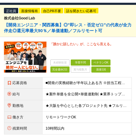
正社員
面接情報有
自己PR不要
話を聞きたい応募可
株式会社Good Lab
【開発エンジニア・関西募集】◎"即レス・否定ゼロ"の代表が全力
伴走◎還元率最大90％／単価連動／フルリモート可
「誰かに話したい」が、ここなら言える。
未経験歓迎
学歴不問
ベテランOK
完全週休2日
賞与複数月
面接1回
応募資格
■開発の実務経験が半年以上ある方 ※担当工程・言語・分野は問いません ■学歴不問 《こんなモヤモヤを抱えている方、ぜひ一度お話しましょう！》 ・ 今の案件を自分で選べず、やりたい仕事ができていない
給与
★案件単価を全公開×単価連動制 ★業界トップクラスの還元率（単価×75％～90％） ◇月給35～85万円（固定残業代含む）＋賞与年1回＋各種手当◇ ※固定残業代は、時間外労働の有無に関わらず月30
勤務地
★大阪を中心とした各プロジェクト先 ★フルリモート・リモートワークOK！ ★出社派も大歓迎！駅チカオフィスで通勤ラクラク◎ ★会社都合の転勤なし！ ■大阪本社 大阪府大阪市北区西天満5丁目16-3
働き方
リモートワークOK
残業時間
10時間以内