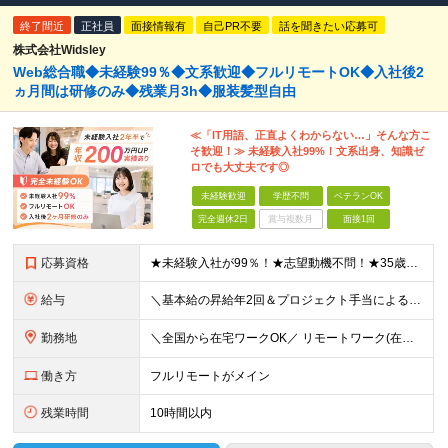
終了間近
正社員
面接情報有
自己PR不要
話を聞きたい応募可
株式会社Widsley
Web総合職◆未経験99％◆文系歓迎◆フルリモートOK◆入社後2
ヵ月間は研修のみ◆残業月3h◆服装髪型自由
≪「IT用語、正直よくわからない…」そんな方こ
そ歓迎！≫ 未経験入社99%！文系出身、知識ゼ
ロでも大丈夫です◎
未経験歓迎
学歴不問
ベテランOK
完全週休2日
賞与複数月
面接1回
応募資格
★未経験入社が99％！★志望動機不問！★35歳以下（長期キャリア形成のため） ■職種・業界経験不問、第二新卒大歓迎！ ■学歴不問 ≪1つでも当てはまる方にピッタリです≫ ★ChatGPTやAIなど
給与
＼基本給の昇給年2回＆プロジェクト手当による昇給年12回！！／ 【未経験者の場合】 月給26万円～50万円＋プロジェクト手当＋資格手当 ★スキルや経験を考慮の上、優遇します ★上記給与には固定残業
勤務地
＼全国から在宅ワークOK／ リモートワーク(在宅勤務)or東京23区、大阪のお客様先での勤務 ★転勤はありません ★希望をもとに配属先を決定します ★リモートワーク率5割強 ★フルリモートの場合は通
働き方
フルリモートがメイン
残業時間
10時間以内