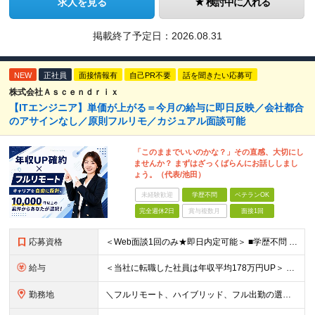
求人を見る
検討中に入れる
掲載終了予定日：
2026.08.31
NEW
正社員
面接情報有
自己PR不要
話を聞きたい応募可
株式会社Ａｓｃｅｎｄｒｉｘ
【ITエンジニア】単価が上がる＝今月の給与に即日反映／会社都合
のアサインなし／原則フルリモ／カジュアル面談可能
「このままでいいのかな？」その直感、大切にし
ませんか？ まずはざっくばらんにお話ししまし
ょう。（代表/池田）
未経験歓迎
学歴不問
ベテランOK
完全週休2日
賞与複数月
面接1回
応募資格
＜Web面談1回のみ★即日内定可能＞ ■学歴不問 ■エンジニアとしての実務経験1年以上 （開発・インフラ・技術・工程など不問）
給与
＜当社に転職した社員は年収平均178万円UP＞ 月給45万円～120万円＋賞与＋各手当 ※経験・能力などを考慮の上、決定します ※案件の契約内容（月単金など）や昇給、賞与額はすべてシステム上で開示し
勤務地
＼フルリモート、ハイブリッド、フル出勤の選択可＆帰社日なし／ 【下記エリアを中心とするクライアント先または自宅にて勤務】 ■首都圏：東京・埼玉・千葉・神奈川 ■関西：大阪・兵庫・京都・滋賀・奈良・和