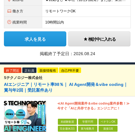
働き方
リモートワークOK
残業時間
10時間以内
求人を見る
検討中に入れる
掲載終了予定日：
2026.08.24
終了間近
正社員
面接情報有
自己PR不要
Sテクノロジー株式会社
AIエンジニア｜リモート率98％｜ AI Agent開発＆vibe coding｜
賞与年2回｜受託案件あり
≪AI Agent開発案件＆vibe coding案件多数！≫
今すぐ「AIと共存できる」エンジニアに！
未経験歓迎
学歴不問
ベテランOK
完全週休2日
賞与複数月
面接1回