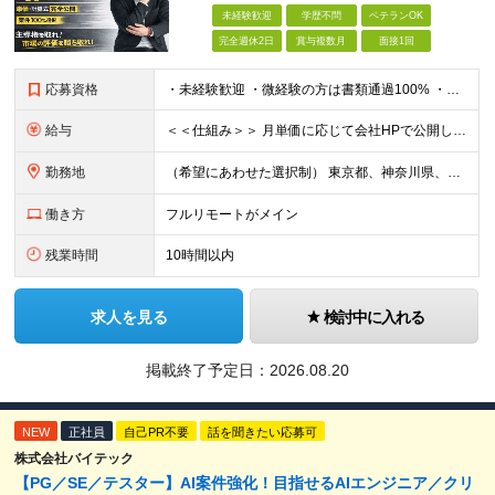
未経験歓迎
学歴不問
ベテランOK
完全週休2日
賞与複数月
面接1回
応募資格
・未経験歓迎 ・微経験の方は書類通過100% ・学歴不問 ※ITサポート、ヘルプデスク、テスト、運用監視などの実務に少しでも触れた経験がある方は微経験として歓迎します。 ■ こんな方を歓迎します
給与
＜＜仕組み＞＞ 月単価に応じて会社HPで公開しているテーブルにもとづき毎月決定されます！ https://www.tech4u.dev/payroll ＜＜実績＞＞ 平均年収実績：590万円 ＜＜
勤務地
（希望にあわせた選択制） 東京都、神奈川県、埼玉県、千葉県、大阪府、兵庫県、京都府、愛知県、福岡県の各プロジェクト先 ・フル／ハイブリッドリモート案件あり ・転勤なし ・U・Iターンも歓迎＆支援可能
働き方
フルリモートがメイン
残業時間
10時間以内
求人を見る
検討中に入れる
掲載終了予定日：
2026.08.20
NEW
正社員
自己PR不要
話を聞きたい応募可
株式会社バイテック
【PG／SE／テスター】AI案件強化！目指せるAIエンジニア／クリ