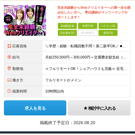
完全未経験からWebクリエイターへの第一歩を踏
み出したい方へ。 専任講師がマンツーマンでサ
ポートします！
未経験歓迎
学歴不問
ベテランOK
完全週休2日
賞与複数月
面接1回
応募資格
＼学歴・経験・転職回数不問！第二新卒OK／ ■未経験OK ■Webクリエイターを目指したい方 ★20〜30代が活躍中︕同年代の仲間と⼀緒に働きたいという⽅にもピッタリです ★26卒・27卒の新卒予定者
給与
⽉給250,000円～300,000円＋交通費全額⽀給（正社員登⽤後︓昇給年4回） ※給与は経験・スキルなどを考慮の上、最終決定いたします ※上記額にはみなし残業代(⽉14時間分、2万4,648円分
勤務地
≪フルリモートOK！シェアハウスも完備≫ 在宅勤務(通勤不要)、または希望により一都三県・大阪・名古屋・福岡を中心とした全国の各プロジェクト先での勤務となります。 ※直行直帰OK ★勤務エリアはご希望
働き方
フルリモートがメイン
残業時間
10時間以内
求人を見る
検討中に入れる
掲載終了予定日：
2026.08.20