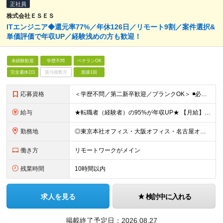
正社員
株式会社ＥＳＥＳ
ITエンジニア◆還元率77%／年休126⽇／リモート9割／案件選択&
単価評価で年収UP／経験浅めの方も歓迎！
未経験歓迎
学歴不問
ベテランOK
完全週休2日
賞与複数月
面接1回
応募資格
＜学歴不問／第二新卒歓迎／ブランクOK＞ ◾️必須スキル IT業界での何らかの実務経験をお持ちの方（10ヶ月以上） ◎担当フェーズ・使用言語・開発環境・経験年数・雇用形態などは一切問いません！ ◎ブ
給与
★転職者（経験者）の95%が年収UP★ 【月給】 25万円～80万円（みなし残業代含む） ※経験・能力・キャリアの希望を考慮し、前職よりも給与がアップする案件アサインに努めます。 ※月給にみなし残業
勤務地
◎東京本社オフィス・大阪オフィス・名古屋オフィス・福岡オフィス ◎首都圏・関西圏・名古屋・福岡のクライアント先 ※希望を考慮いたします。 ※会社都合の転勤はありません（100％エンジニアに選択権があ
働き方
リモートワークがメイン
残業時間
10時間以内
求人を見る
検討中に入れる
掲載終了予定日：
2026.08.27