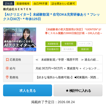
正社員
面接情報有
自己PR不要
話を聞きたい応募可
株式会社ＧＥＮＴＥＮ
【AIクリエイター】未経験歓迎＊在宅OK&充実研修あり＊フレッ
クス◎30万~＊年休125日
【未経験者の初大型採用が決定】 “GENTEN”が
導くスキル覚醒の3000日独立計画 ～100人の志～
未経験歓迎
学歴不問
ベテランOK
完全週休2日
賞与複数月
面接1回
応募資格
≪ 未経験歓迎／学歴・職歴不問 ≫ 過去の経歴は一切不問。 「いままで」よりも「これから」を 重視した採用を行っています！ ▼▼こんな想いがある方大歓迎▼▼ ・WEBデザインに興味がある ・自由な環
給与
⽉給:30万円〜50万円 ＋ 業績賞与 ＋ インセンティブ賞与 経験者：35万円～ ※経験・スキルを考慮の上、決定します。 ※経験者は別途優遇！ ★試用期間6ヶ月（期間中は月給21万円～）
勤務地
【好きな場所から勤務可能♪】 ■関東圏内・関西圏内 または⾸都圏近郊のプロジェクト先 ★リモートワーク実施中（プロジェクトによりフルリモートもあり） ★転居を伴う転勤なし ★配属先は希望を最⼤限考慮
求人を見る
検討中に入れる
掲載終了予定日：
2026.08.24