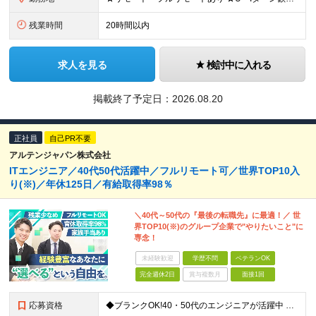
残業時間
20時間以内
求人を見る
検討中に入れる
掲載終了予定日：
2026.08.20
正社員
自己PR不要
アルテンジャパン株式会社
ITエンジニア／40代50代活躍中／フルリモート可／世界TOP10入
り(※)／年休125日／有給取得率98％
＼40代～50代の『最後の転職先』に最適！／ 世
界TOP10(※)のグループ企業で"やりたいこと"に
専念！
未経験歓迎
学歴不問
ベテランOK
完全週休2日
賞与複数月
面接1回
応募資格
◆ブランクOK!40・50代のエンジニアが活躍中 ◆社会人経験10年以上の方も歓迎いたします！ ■学歴不問 ■何らかのIT系職種の実務経験をお持ちの方（経験年数不問） ※SE／PG・運用・保守・ヘル