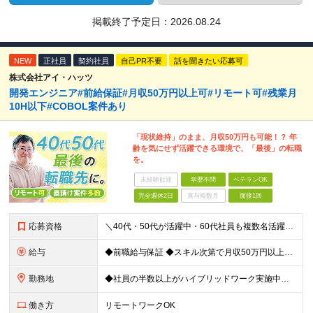
掲載終了予定日：
2026.08.24
NEW
正社員
契約社員
自己PR不要
話を聞きたい応募可
株式会社アイ・ハッツ
開発エンジニア#前給保証#月収50万円以上可#リモート可#残業月
10H以下#COBOL案件あり
「現状維持」のまま、月収50万円も可能！？ 年
齢を気にせず活躍できる環境で、「最後」の転職
を。
未経験歓迎
学歴不問
ベテランOK
完全週休2日
賞与複数月
面接1回
応募資格
＼40代・50代が活躍中・60代社員も複数名活躍中／ ◆何らかの開発経験が1年以上ある方 ◆学歴不問 ≪多彩な案件をご用意≫ Java、PHP、C、C⁺⁺、COBOLなどを活かせる案件多数！ これま
給与
◆前職給与保証 ◆スキル次第で月収50万円以上も可能！ 年俸制：400万円～700万円 ※経験、スキル、前職年収等を考慮の上、当社規定により優遇 ※12分割（月額33万円以上）した金額を毎月支給
勤務地
◆社員の半数以上がハイブリッドワーク実施中！ ※週2日～3日リモート／週2日～3日出社 ■東京都、神奈川県、埼玉県、千葉県の各プロジェクト先 ※希望を伺い、相談の上で決定します ≪本社≫ 東京
働き方
リモートワークOK