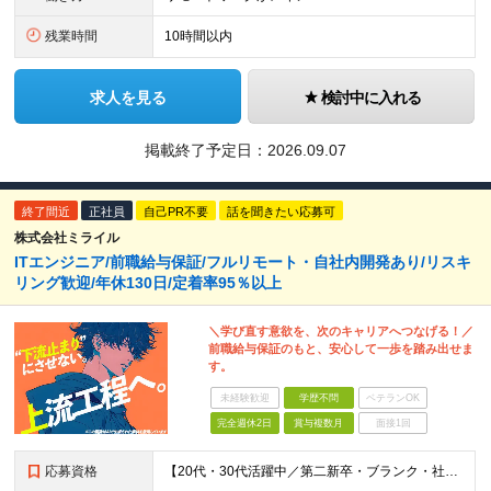
残業時間
10時間以内
求人を見る
検討中に入れる
掲載終了予定日：
2026.09.07
終了間近
正社員
自己PR不要
話を聞きたい応募可
株式会社ミライル
ITエンジニア/前職給与保証/フルリモート・自社内開発あり/リスキ
リング歓迎/年休130日/定着率95％以上
＼学び直す意欲を、次のキャリアへつなげる！／
前職給与保証のもと、安心して一歩を踏み出せま
す。
未経験歓迎
学歴不問
ベテランOK
完全週休2日
賞与複数月
面接1回
応募資格
【20代・30代活躍中／第二新卒・ブランク・社会人経験10年以上も歓迎】 ＜応募条件＞ ◇学歴不問 ◇IT業界での実務経験をお持ちの方（年数不問） ※以下いずれかのご経験を想定しています └テスター