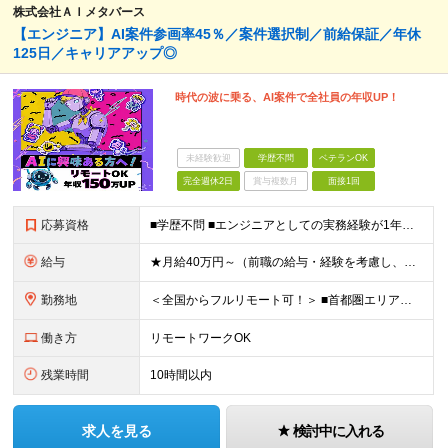
株式会社ＡＩメタバース
【エンジニア】AI案件参画率45％／案件選択制／前給保証／年休
125日／キャリアアップ◎
時代の波に乗る、AI案件で全社員の年収UP！
未経験歓迎
学歴不問
ベテランOK
完全週休2日
賞与複数月
面接1回
応募資格
■学歴不問 ■エンジニアとしての実務経験が1年以上ある方 └開発、インフラ、工程、言語は一切不問です ★「テスト、マニュアル作成、運用保守しか経験がない…」という方でもOK！ ★AI未経験ももちろんO
給与
★月給40万円～（前職の給与・経験を考慮し、前職以上の年収を保障します！） ※上記には固定残業代（30時間分／5万6000円～）を含みます ┗残業が少ない月（平均8時間程度）でも、30時間分全額を「
勤務地
＜全国からフルリモート可！＞ ■首都圏エリア（東京・神奈川・千葉・埼玉）・大阪・名古屋・福岡を中心とした全国各地のプロジェクト先に参画いただきます。 ※ご希望をお伺いした上で決定いたします ※転勤なし
働き方
リモートワークOK
残業時間
10時間以内
求人を見る
検討中に入れる