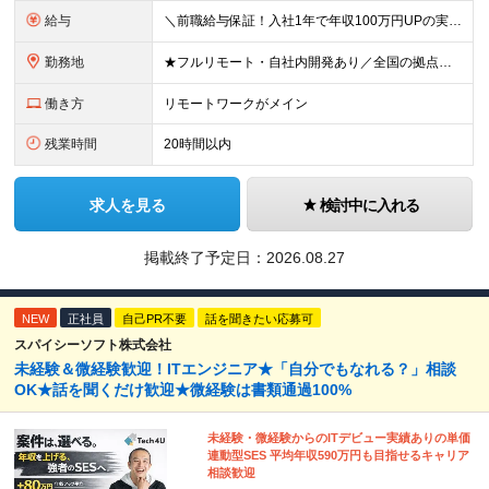
給与
＼前職給与保証！入社1年で年収100万円UPの実績あり／ ＜経験2年未満の方＞ 月給30万円～35万円 ＜経験2年以上の方＞ 月給35万円～45万円 ＜PM/PL経験のある方＞ 月給70万円～1
勤務地
★フルリモート・自社内開発あり／全国の拠点で募集中！ 北海道、宮城県、新潟県、東京都、大阪府、福岡県、沖縄県にある各拠点 ※様々な企業の現場で、当社プロジェクトに加わり業務を行っていただきます。 ※希
働き方
リモートワークがメイン
残業時間
20時間以内
求人を見る
検討中に入れる
掲載終了予定日：
2026.08.27
NEW
正社員
自己PR不要
話を聞きたい応募可
スパイシーソフト株式会社
未経験＆微経験歓迎！ITエンジニア★「自分でもなれる？」相談
OK★話を聞くだけ歓迎★微経験は書類通過100%
未経験・微経験からのITデビュー実績ありの単価
連動型SES 平均年収590万円も目指せるキャリア
相談歓迎