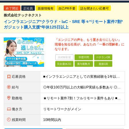
終了間近
正社員
面接情報有
自己PR不要
話を聞きたい応募可
株式会社テックネクスト
インフラエンジニア*クラウド・IaC・SRE 等々*リモート案件7割*
ガジェット購入支援*年休125日以上
「エンジニアの声を、もう置き去りにしない」
現場を知る社長が、あなたの「一番の理解者」に
なります。
未経験歓迎
学歴不問
ベテランOK
完全週休2日
賞与複数月
面接1回
応募資格
■インフラエンジニアとしての実務経験を1年以上お持ちの方 AIエンジニア・サーバーサイドエンジニア・DBエンジニアなどから挑戦したい方も大歓迎です。 ■学歴不問 ＼こんな方にピッタリの環境です／
給与
◎年収100万円以上の大幅UP実績も多数あり ◎「年俸制」または「月給制（賞与あり）」から選択可能 ◎前職給与や本人の希望を最大限に考慮して決定 ＼選べる2つの給与形態／ あなたのライフスタイルや将
勤務地
★リモート案件7割！フルリモート案件もあり ■東京、神奈川、千葉、埼玉、大阪、京都、兵庫の各プロジェクト先、またはテレワーク（リモートワーク） ※転居を伴う転勤はありません。 ※お住まいの地域や希望を
働き方
リモートワークがメイン
残業時間
10時間以内