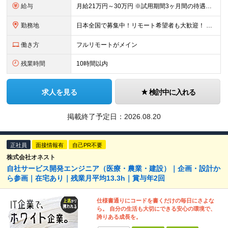
給与
月給21万円～30万円 ※試用期間3ヶ月間の待遇に変動はありません。 ※みなし残業代(月20時間分29,725円～)を含む。（※超過分は追加支給）
勤務地
日本全国で募集中！リモート希望者も大歓迎！ ※クライアントオフィスへの出勤が必要な場合は、 「東京オフィス」または「首都圏・関西圏」になります ※勤務地の選択はご希望を考慮し、転居を伴う転勤はありま
働き方
フルリモートがメイン
残業時間
10時間以内
求人を見る
検討中に入れる
掲載終了予定日：
2026.08.20
正社員
面接情報有
自己PR不要
株式会社オネスト
自社サービス開発エンジニア（医療・農業・建設）｜企画・設計か
ら参画｜在宅あり｜残業月平均13.3h｜賞与年2回
仕様書通りにコードを書くだけの毎日にさよな
ら。 自分の生活も大切にできる安心の環境で、
誇りある成長を。