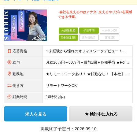
-会社を支えるのはアナタ- 支えるやりがいを実感
できる仕事。
未経験歓迎
学歴不問
ベテランOK
完全週休2日
賞与複数月
面接1回
応募資格
✨未経験から憧れのオフィスワークデビュー！人柄・意欲重視の採用です✨ ＼学歴・経験不問！第二新卒歓迎♪／ 充実の研修制度あり◎ Web面接OK！ 「やってみたい！」その気持ちが応募資格です♪ ▼
給与
月給26万円～60万円＋賞与1回＋各種手当 ★Point：経験者の方は100％年収UPでの待遇提示も可能！ ※試用期間6カ月 ※期間中は月給23万円以上～スタート ※期間中は契約社員
勤務地
★リモートワークあり！ ★転勤なし！ 【本社】東京都港区虎ノ門1-16-16 虎ノ門一丁目MGビル ∟虎ノ門駅から徒歩3分のピカピカのオフィス ※その他、1都3県を中心としたプロジェクト先 ※親会
働き方
リモートワークOK
残業時間
10時間以内
求人を見る
検討中に入れる
掲載終了予定日：
2026.09.10