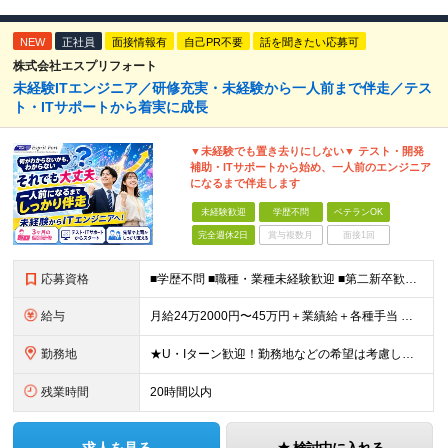
NEW
正社員
面接情報有
自己PR不要
話を聞きたい応募可
株式会社エスプリフォート
未経験ITエンジニア／研修充実・未経験から一人前まで伴走／テス
ト・ITサポートから着実に成長
▼未経験でも置き去りにしない▼ テスト・開発
補助・ITサポートから始め、一人前のエンジニア
になるまで伴走します
未経験歓迎
学歴不問
ベテランOK
完全週休2日
賞与複数月
面接1回
応募資格
■学歴不問 ■職種・業種未経験歓迎 ■第二新卒歓迎 ■IT知識・プログラミング経験不問 《こんな方を歓迎します》 □未経験から本気でITエンジニアを目指したい方 □研修後に放置されない環境で成長した
給与
月給24万2000円〜45万円＋業績給＋各種手当 ※経験・実績に応じ、当社規定により優遇 ※時間外労働分は別途支給 ■給与にプラスしてもらえる手当・インセンティブ 【各種手当あり】 ■役職手当／15
勤務地
★U・Iターン歓迎！勤務地などの希望は考慮します ★転勤ナシ ※勤務地は希望を考慮します。 【大阪本社】 大阪府大阪市西区江戸堀2-2-1 アズワン別館8F 【東京事業所】 東京都新宿区四谷4-
残業時間
20時間以内