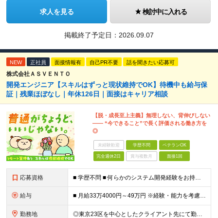
求人を見る
検討中に入れる
掲載終了予定日：
2026.09.07
NEW
正社員
面接情報有
自己PR不要
話を聞きたい応募可
株式会社ＡＳＶＥＮＴＯ
開発エンジニア【スキルはずっと現状維持でOK】待機中も給与保
証｜残業ほぼなし｜年休126日｜面接はキャリア相談
【脱・成長至上主義】無理しない、背伸びしない
―― “今できること”で長く評価される働き方を
◎
未経験歓迎
学歴不問
ベテランOK
完全週休2日
賞与複数月
面接1回
応募資格
■ 学歴不問 ■ 何らかのシステム開発経験をお持ちの方（言語不問） ※Java、Python、PHPなどのメジャーな言語が使える方は大歓迎です！ ＼こんな方にピッタリの環境です／ ◎「成長しなきゃ」
給与
■ 月給33万4000円～49万円 ※経験・能力を考慮して優遇します。 ※上記には固定残業代（月30時間分・6万3500円～9万3100円）を含みます。超過分は全額支給。 ※待機期間中全額給与を保証
勤務地
◎東京23区を中心としたクライアント先にて勤務いただきます（転居を伴う転勤なし） ◎在宅勤務も活用できます ■ 本社 東京都江戸川区南葛西3-5-3-402 (変更の範囲)上記を除く当社関連勤務地