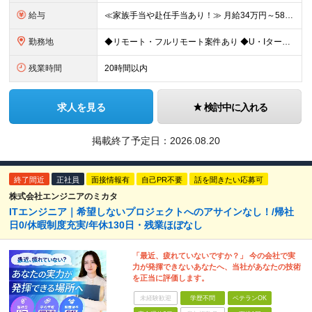
給与
≪家族手当や赴任手当あり！≫ 月給34万円～58万円＋賞与＋各種手当 ※前職の給与・経験・スキルなどを考慮のうえで決定します ※残業代は1分単位で全額支給します ※試用期間3ヶ月。その間の給与・待遇
勤務地
◆リモート・フルリモート案件あり ◆U・Iターン歓迎 ◆配属先は希望を最大限考慮します！ ◆転勤・転居についてはご相談が可能です 各拠点、または関東・東海の各プロジェクト先での勤務となります。 ※会
残業時間
20時間以内
求人を見る
検討中に入れる
掲載終了予定日：
2026.08.20
終了間近
正社員
面接情報有
自己PR不要
話を聞きたい応募可
株式会社エンジニアのミカタ
ITエンジニア｜希望しないプロジェクトへのアサインなし！/帰社
日0/休暇制度充実/年休130日・残業ほぼなし
「最近、疲れていないですか？」 今の会社で実
力が発揮できないあなたへ、当社があなたの技術
を正当に評価します。
未経験歓迎
学歴不問
ベテランOK