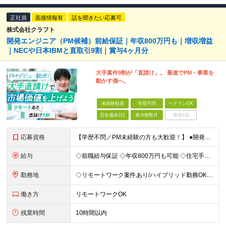
正社員
面接情報有
話を聞きたい応募可
株式会社クラフト
開発エンジニア（PM候補）前給保証｜年収800万円も｜増収増益
｜NECや日本IBMと直取引9割｜賞与4ヶ月分
大手案件9割が「直請け」。 最速でPM・事業を
動かす側へ。
未経験歓迎
学歴不問
ベテランOK
完全週休2日
賞与複数月
面接1回
応募資格
【学歴不問／PM未経験の方も大歓迎！】 ●開発エンジニアとしての実務経験をお持ちの方 ～採用担当者より～ 「PM経験が一切ない」という方もご心配なく！ 面接で一番大切にしているのは「これまでどんな業
給与
◇前職給与保証 ◇年収800万円も可能 ◇住宅手当・賞与年間4か月支給実績あり＋業績により、別途決算賞与あり 【PM・PL候補】 数名規模のチームでの進捗管理や、後輩・メンバーの指導・フォロー経験が
勤務地
◇リモートワーク案件あり/ハイブリッド勤務OK 【本社】東京都豊島区高田3-14-29 KDX高田馬場ビル2F ┗都内、神奈川県のプロジェクト先での勤務もございます。 ＜プロジェクト先エリア例＞
働き方
リモートワークOK
残業時間
10時間以内