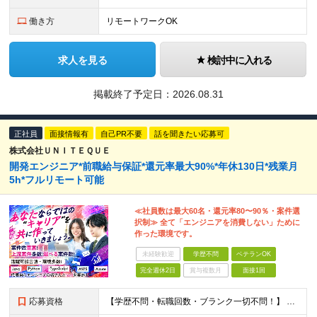
働き方
リモートワークOK
求人を見る
検討中に入れる
掲載終了予定日：
2026.08.31
正社員
面接情報有
自己PR不要
話を聞きたい応募可
株式会社ＵＮＩＴＥＱＵＥ
開発エンジニア*前職給与保証*還元率最大90%*年休130日*残業月
5h*フルリモート可能
≪社員数は最大60名・還元率80〜90％・案件選
択制≫ 全て「エンジニアを消費しない」ために
作った環境です。
未経験歓迎
学歴不問
ベテランOK
完全週休2日
賞与複数月
面接1回
応募資格
【学歴不問・転職回数・ブランク一切不問！】 ●ITエンジニアとしての実務経験をお持ちの方（言語、年数不問） ★「今の会社ではキャリアが描けない」「もっと評価されたい」という方にピッタリの環境 ★運用