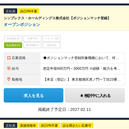
正社員
自己PR不要
シンプレクス・ホールディングス株式会社【ポジションマッチ登録】
オープンポジション
未経験歓迎
学歴不問
ベテランOK
完全週休2日
賞与複数月
面接1回
応募資格
◆ポジションマッチ登録対象職種において、何かしらの知識・経験を有する方
給与
想定年収600万円～3000万円 ※経験・能力を考慮の上、当社規定により決定いたします ※昇給年1回、業績賞与年1回（4月） ※試用期間6ヶ月あり（待遇に差異はございません）
勤務地
【本店（登記）】 東京都港区虎ノ門一丁目23番1号 【虎ノ門オフィス】 〒105-6319 東京都港区虎ノ門1-23-1 虎ノ門ヒルズ森タワー19階 【麻布台オフィス】 〒106-0041 東京都
求人を見る
検討中に入れる
掲載終了予定日：
2027.02.11
正社員
面接情報有
自己PR不要
話を聞きたい応募可