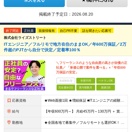
求人を見る
検討中に入れる
掲載終了予定日：
2026.08.20
終了間近
正社員
面接情報有
自己PR不要
話を聞きたい応募可
株式会社ライズストリート
ITエンジニア／フルリモで地方在住のままOK／年600万保証／2万
件超のPJTから自分で決定／定着率100％
＼フリーランスのような自由度の高さが自慢の正
社員／ 「単価公開で案件を選べる」×「年収600
万保証の安定」
未経験歓迎
学歴不問
ベテランOK
完全週休2日
賞与複数月
面接1回
応募資格
★Web面接1回 ★増給保証 ■ITエンジニアの経験をお持ちの方（1年以上）※言語や担当フェーズは不問 ■学歴不問 ※ブランクのある方も歓迎！転職回数も問いません 【全国で活躍するエンジニアの定着
給与
【年収600万円～】 月給45万円～130万円 ＋ 賞与年2回（108万円～） ＋ 高還元（単価の80％～92％） ※残業代は1分単位で100％全額支給。サービス残業などは一切ありません ※試用期間6
勤務地
★全国各地で募集中／フルリモートも選択OK！ ご自宅から通いやすい「全国のプロジェクト先」または「フルリモート・リモート」での勤務となります。 ※リモート実施率：96％ ※フルリモート勤務：多数実績