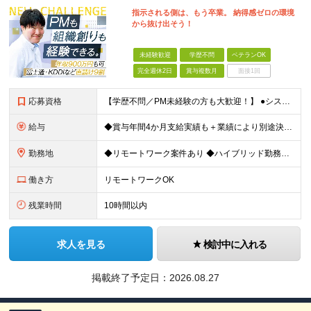
指示される側は、もう卒業。 納得感ゼロの環境
から抜け出そう！
未経験歓迎
学歴不問
ベテランOK
完全週休2日
賞与複数月
面接1回
応募資格
【学歴不問／PM未経験の方も大歓迎！】 ●システム開発、またはインフラエンジニアとしての実務経験をお持ちの方 ～採用担当者より～ 「今はまだ役職についていないけれど、ゆくゆくは会社を動かすポジション
給与
◆賞与年間4か月支給実績も＋業績により別途決算賞与あり ◆年収800万円～900万円も可能 【PM・PL候補】 数名規模のチームでの進捗管理や、後輩・メンバーの指導・フォロー経験がある方 ※「公式な
勤務地
◆リモートワーク案件あり ◆ハイブリッド勤務もOK 【本社】東京都豊島区高田3-14-29 KDX高田馬場ビル2F ┗都内、神奈川県のプロジェクト先での勤務もございます。 ＜プロジェクト先エリア例
働き方
リモートワークOK
残業時間
10時間以内
求人を見る
検討中に入れる
掲載終了予定日：
2026.08.27