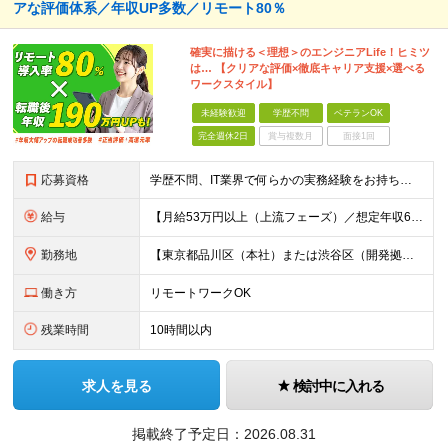
アな評価体系／年収UP多数／リモート80％
確実に描ける＜理想＞のエンジニアLife！ヒミツ
は… 【クリアな評価×徹底キャリア支援×選べる
ワークスタイル】
未経験歓迎
学歴不問
ベテランOK
完全週休2日
賞与複数月
面接1回
応募資格
学歴不問、IT業界で何らかの実務経験をお持ちの方（1年以上） ※ブランクのある方歓迎 ※担当業務/フェーズ/使用言語などは限定せず ※経験年数も限定せず。経験の浅い方からベテランまで歓迎
給与
【月給53万円以上（上流フェーズ）／想定年収636万円以上】 ★詳しくは下記をご参照ください！ ■育成枠採用（職種未経験～経験1年未満／メンター制度適用社員） 月給25万円以上 ※社会人経験、技術
勤務地
【東京都品川区（本社）または渋谷区（開発拠点）各プロジェクト先の勤務地】 ◎リモート案件も多数のため在宅勤務も可能です！ 常駐・ハイブリッド型・フルリモートなど柔軟に対応しています。 ※転勤はございま
働き方
リモートワークOK
残業時間
10時間以内
求人を見る
検討中に入れる
掲載終了予定日：
2026.08.31