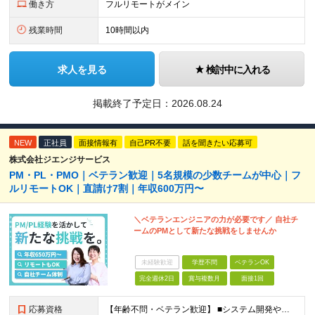
働き方
フルリモートがメイン
残業時間
10時間以内
求人を見る
検討中に入れる
掲載終了予定日：
2026.08.24
NEW
正社員
面接情報有
自己PR不要
話を聞きたい応募可
株式会社ジエンジサービス
PM・PL・PMO｜ベテラン歓迎｜5名規模の少数チームが中心｜フ
ルリモートOK｜直請け7割｜年収600万円〜
＼ベテランエンジニアの力が必要です／ 自社チ
ームのPMとして新たな挑戦をしませんか
未経験歓迎
学歴不問
ベテランOK
完全週休2日
賞与複数月
面接1回
応募資格
【年齢不問・ベテラン歓迎】 ■システム開発やインフラの実務経験をお持ちの方（言語・工程・年数不問） ■学歴不問 ≪こんな方はぜひご応募ください≫ □SE経験を積んだがリーダー・PLのポジションがない