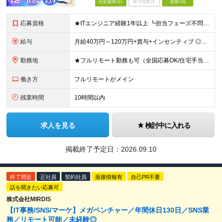
完全週休2日
賞与複数月
面接1回
応募資格
★ITエンジニア経験1年以上 ┗担当フェーズ不問 ┗経験年数不問（1年未満でもOK） ★年齢・学歴不問 ■ブランクありOK ■第二新卒歓迎 ■前職の雇用形態も一切不問 ■20代・30代の若手から
給与
月給40万円～120万円+賞与+インセンティブ ◎入社した全員が年収UPしています！平均170万円UP！ ※経験・能力などを考慮の上、決定します。 ※月30時間（76,000円～）の固定残業代を含みま
勤務地
★フルリモート勤務も可（全国応募OK/住宅手当を支給します） ※案件によって出勤が必要になる場合があります。 ※希望がない限り、転勤はありません ※U・Iターン歓迎 【拠点】 ◆本社／東京都新宿区西
働き方
フルリモートがメイン
残業時間
10時間以内
求人を見る
検討中に入れる
掲載終了予定日：
2026.09.10
終了間近
正社員
契約社員
面接情報有
自己PR不要
話を聞きたい応募可
株式会社MIRDIS
【IT事務/SNS/マーケ】メガベンチャー／年間休日130日／SNS業
務／リモート可能／未経験◎