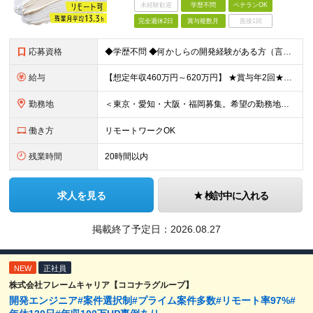
未経験歓迎
学歴不問
ベテランOK
完全週休2日
賞与複数月
面接1回
応募資格
◆学歴不問 ◆何かしらの開発経験がある方（言語不問） ＜以下のような方を歓迎します＞ ◎自社プロダクト開発に携わりたい方 ◎新しいサービスの企画から挑戦してみたい方 ◎これまでの経験を活かし管理職を
給与
【想定年収460万円～620万円】 ★賞与年2回★勤務地手当あり 月給30万円～41万円 ＜各種手当＞ ■勤務地手当（東京2万円／月、大阪1万円／月、名古屋5000円／月） ■通勤手当（月額5万円ま
勤務地
＜東京・愛知・大阪・福岡募集。希望の勤務地で働けます＞ 希望通りの配属＆転勤も基本なし！ 「プロジェクト人員の枠を広げたい」などといった、 会社からの強制的な異動・出向依頼はありません。 ■東京オフ
働き方
リモートワークOK
残業時間
20時間以内
求人を見る
検討中に入れる
掲載終了予定日：
2026.08.27
NEW
正社員
株式会社フレームキャリア【ココナラグループ】
開発エンジニア#案件選択制#プライム案件多数#リモート率97%#