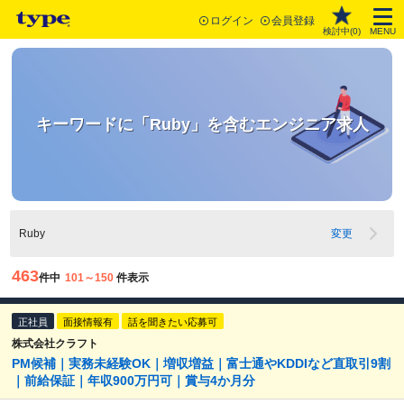
ログイン
会員登録
検討中(
0
)
MENU
キーワードに「Ruby」を含むエンジニア求人
Ruby
変更
463
件中
101～150
件表示
正社員
面接情報有
話を聞きたい応募可
株式会社クラフト
PM候補｜実務未経験OK｜増収増益｜富士通やKDDIなど直取引9割
｜前給保証｜年収900万円可｜賞与4か月分