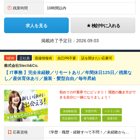
残業時間
10時間以内
求人を見る
検討中に入れる
掲載終了予定日：
2026.09.03
NEW
正社員
面接情報有
自己PR不要
話を聞きたい応募可
株式会社Stech&Co.
【 IT事務 】完全未経験／リモートあり／年間休日125日／残業な
し／産休育休あり／服装・髪型自由／毎年昇給
初めてのIT業界でにピッタリ！ 理想の働き方がで
きる自分に一緒になりましょう！
未経験歓迎
学歴不問
ベテランOK
完全週休2日
賞与複数月
面接1回
応募資格
《学歴・職歴・経験すべて不問！／未経験からのチャレンジ大歓迎◎》 ▼こんな気持ち、ひとつでも当てはまる方はぜひ！ □ なにか、人生を変えるきっかけがほしい □ 立ち仕事に疲れて、そろそろ座り仕事がい