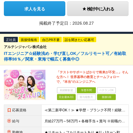
求人を見る
検討中に入れる
掲載終了予定日：
2026.08.27
正社員
面接情報有
自己PR不要
話を聞きたい応募可
アルテンジャパン株式会社
ITエンジニア☆経験浅め・学び直しOK／フルリモート可／有給取
得率98％／関東・東海で幅広く募集中◎
「テストやサポートばかりで将来が不安…」そん
な方へ！ 世界基準の教育とチームフォロー
で、"本当"のエンジニアへ
未経験歓迎
学歴不問
ベテランOK
完全週休2日
賞与複数月
面接1回
応募資格
≪第二新卒OK！≫ ★学歴・ブランク不問！経験浅めもOK ★何らかのIT系職種の実務経験をお持ちの方 └年数不問。「1ヶ月程度の経験しかない…」という方もOK！ ※SE／PG・運用・保守・ヘルプデス
給与
月給27万円～58万円＋各種手当＋賞与 ※前職の給与・経験・スキルなどを考慮のうえで決定します ※残業代は1分単位で全額支給します ※試用期間3ヶ月。その間の給与・待遇に差異はありません ★充実の各
勤務地
★リモート・フルリモートあり ★U・Iターン歓迎 ★配属先は希望を最大限考慮します ★転勤・転居は相談可能です ■各拠点、または関東・東海エリアのプロジェクト先での勤務 ※会社都合での無理な転勤・転