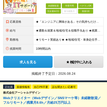
未経験歓迎
学歴不問
ベテランOK
完全週休2日
賞与複数月
面接1回
応募資格
★「エンジニアに興味がある」その気持ちだけでOK！ ■学歴不問 ■IT知識・実務経験は一切不問！未経験・第二新卒大歓迎 ★ITサポート・IT事務やエンジニアの経験をお持ちの方は優遇します！ 地方在住
給与
★通勤＆就業＆地域/住宅＆役職手当あり ★残業代は全額支給 ★選べる給与制度あり！ ■東京・神奈川・千葉・埼玉勤務の場合 月給24.5万円～55万円＋諸手当 （残業代は全額支給） (20,000円の
勤務地
★リモート実績あり★ ★地域/住宅・単身赴任手当などサポートも万全 ★転任費用や寮・社宅制度も完備しています ★勤務地については希望を考慮の上、決定します 『地元で働きたい』『新天地で挑戦したい』と
残業時間
10時間以内
求人を見る
検討中に入れる
掲載終了予定日：
2026.08.24
正社員
面接情報有
自己PR不要
話を聞きたい応募可
株式会社アーシャルデザイン
Webクリエイター（Webデザイン／SNSマーケ等）未経験歓迎／
フルリモート／残業月8.6h／月給25万円以上