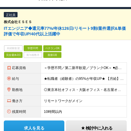
正社員
株式会社ＥＳＥＳ
ITエンジニア◆還元率77%/年休126日/リモート9割/案件選択&単価
評価で年収UP/40代以上活躍中
未経験歓迎
学歴不問
ベテランOK
完全週休2日
賞与複数月
面接1回
応募資格
＜学歴不問／第二新卒歓迎／ブランクOK＞ ◾️必須スキル IT業界での何らかの実務経験が3年以上ある方 ◎担当フェーズ・使用言語・開発環境・経験年数・雇用形態などは一切問いません！ ◎ブランクがある
給与
★転職者（経験者）の95%が年収UP★ 【月給】 月給35万円～80万円（みなし残業代含む） ※みなし残業代（月30時間分／66,465円～151,899円）を含む。超過分は追加支給。 ※経験・能力
勤務地
◎東京本社オフィス・大阪オフィス・名古屋オフィス・福岡オフィス ◎首都圏・関西圏・名古屋・福岡のクライアント先 ※希望を考慮いたします。 ※会社都合の転勤はありません（100％エンジニアに選択権があ
働き方
リモートワークがメイン
残業時間
10時間以内
求人を見る
検討中に入れる