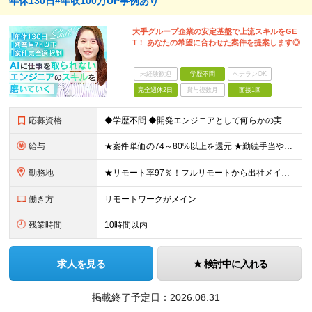
年休130日#年収100万UP事例あり
大手グループ企業の安定基盤で上流スキルをGE
T！ あなたの希望に合わせた案件を提案します◎
未経験歓迎
学歴不問
ベテランOK
完全週休2日
賞与複数月
面接1回
応募資格
◆学歴不問 ◆開発エンジニアとして何らかの実務経験をお持ちの方 ※経験年数は問いません。 ≪こんな方にピッタリ≫ □ 今の現場のまま給与を上げたい □ 毎日コードを書くだけの環境から抜け出したい □
給与
★案件単価の74～80%以上を還元 ★勤続手当やリーダー手当の他に社員同士でのランチ代手当などのちょっと嬉しい手当も。 月給30万円～70万円＋各種手当＋賞与（年1回/実績による） ※経験・スキルを
勤務地
★リモート率97％！フルリモートから出社メインまで、希望に合わせて選べます ★全国47都道府県のプロジェクト先で勤務可能。転勤はありません！ ＜本社＞ 東京都渋谷区渋谷2-19-15 宮益坂ビルディ
働き方
リモートワークがメイン
残業時間
10時間以内
求人を見る
検討中に入れる
掲載終了予定日：
2026.08.31