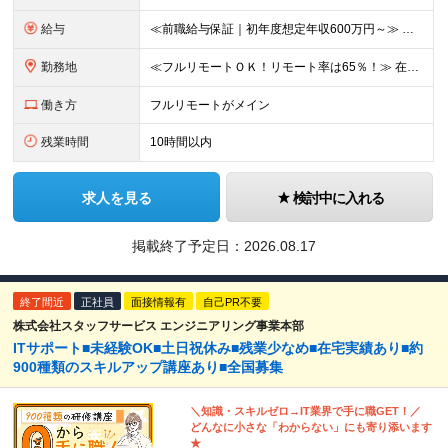
給与
≪前職給与保証｜初年度想定年収600万円～≫ 月給45万円以上＋決算賞与＋交通費 ※スキル・経験を考慮の上、優遇します ※上記月給には固定残業代月20時間分(5万1000円以上)を含みます。超過し
勤務地
≪フルリモートＯＫ！リモート率は65％！≫ 在宅勤務または東京・神奈川・埼玉・千葉のお客様先での勤務 ■本社 東京都港区芝2-22-15 STKビル 1F (変更の範囲)上記を除く当社関連勤務地
働き方
フルリモートがメイン
残業時間
10時間以内
求人を見る
検討中に入れる
掲載終了予定日：
2026.08.17
終了間近
正社員
面接情報有
自己PR不要
株式会社スタッフサービス エンジニアリング事業本部
ITサポート■未経験OK■土日祝休み■残業少なめ■在宅実績あり■約
900種類のスキルアップ講座あり■全国募集
＼知識・スキルゼロ→IT業界で手に職GET！／
どんなに小さな「わからない」にも寄り添います
★