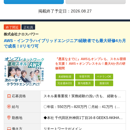
掲載終了予定日：
2026.08.27
終了間近
正社員
株式会社クロスパワー
AWS・インフラハイブリッドエンジニア/経験者でも最大研修4カ月
で成長！//リモワ可
『愚直なまでに』AWSもオンプレも、スキル習得
を支援！ AWS＋オンプレスキル！最大4か月の研
修期間
未経験歓迎
学歴不問
ベテランOK
完全週休2日
賞与複数月
面接1回
応募資格
スキル素養重視！実務経験の浅い方も、 経験を活かしたい中堅層も、幅広く歓迎します！ ・学歴不問 ・システム運用、構築、開発経験または相当の見識がある方 ◆賞与年2回有◆20～50代まで幅広い年代が
給与
〇年収：550万円～820万円 〇月給：41万円（固定残業100,898円含）～ 60万円（固定残業152,929円含）＋賞与＋資格手当 ※固定残業は45時間（当社の平均残業は8時間です）。 万が一
勤務地
◆本社 千代田区外神田1丁目16-8 GEEKS AKIHABARA 3階 ◆リモートワーク者多数 ※上記を除く当社関連勤務地
働き方
リモートワークがメイン