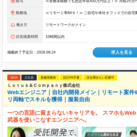
給与
勤務地
働き方
リモートワークがメイン
目安残業時間
10時間以内
求人を見る
掲載終了予定日：
2026.08.24
NEW
正社員
面接情報有
自己PR不要
話を聞きたい応募可
Ｌｏｔｕｓ＆Ｃｏｍｐａｎｙ株式会社
Webエンジニア｜自社内開発メイン｜リモート案件9
リ両軸でスキルを獲得｜服装自由
一つの言語に留まらないキャリアを。 スマホもWeb
武器を使いこなすエンジニアへ。