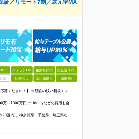
保証／リモート7割／還元率MA
卒OK
ベテランOK
複数名採用
完全週休2日
企業
転勤なし
土日面接可
面接1回
【学歴不問◎給与・工程・商流で悩んでいる方はぜひご応募ください！】 ☆経験の浅い初級エンジニアの方も、キャリア相談のつもりでお気軽にご応募ください◎ ●プロジェクトにおける開発経験をお持ちの方（工程・
☆ご経験によっては月給100万以上も可！ ☆想定年収400万～1300万円 ☆Udemyなどの費用も会社負担！美容手当もあり◎ ◆月給30万円～100万円 (固定残業代含む)＋各種手当＋賞与1回 ※
【フルリモート案件・リモート案件多数あり】 ◆東京都(23区内)、神奈川県、千葉県、埼玉県などの各プロジェクト先 ◆本社：東京都渋谷区恵比寿西2-8-4 EX恵比寿西ビル5階 ※(変更の範囲)上記を