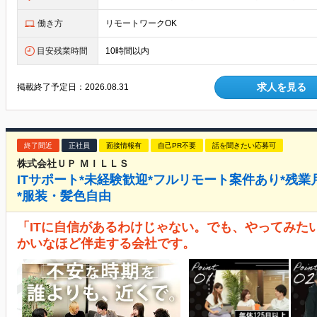
働き方
リモートワークOK
目安残業時間
10時間以内
求人を見る
掲載終了予定日：
2026.08.31
終了間近
正社員
面接情報有
自己PR不要
話を聞きたい応募可
株式会社ＵＰ ＭＩＬＬＳ
ITサポート*未経験歓迎*フルリモート案件あり*残業月1
*服装・髪色自由
「ITに自信があるわけじゃない。でも、やってみた
かいなほど伴走する会社です。