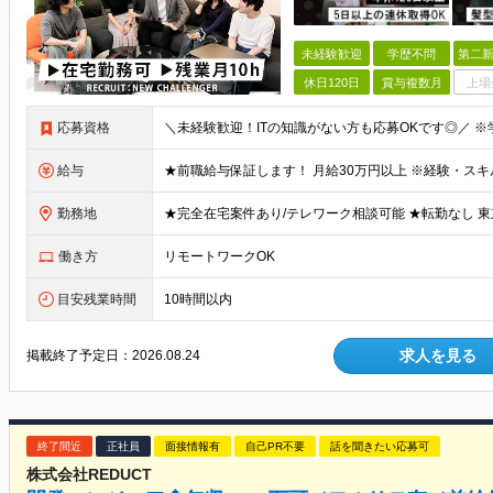
未経験歓迎
学歴不問
第二新
休日120日
賞与複数月
上場
応募資格
給与
勤務地
働き方
リモートワークOK
目安残業時間
10時間以内
求人を見る
掲載終了予定日：
2026.08.24
終了間近
正社員
面接情報有
自己PR不要
話を聞きたい応募可
株式会社REDUCT