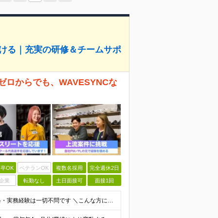
つける｜充実の研修＆チームサポ
ロからでも、WAVESYNCな
卒OK
ベテランOK
複数名採用
完全週休2日
企業
転勤なし
土日面接可
面接1回
◆完全未経験歓迎・学歴不問 ※ITスクール受講歴・資格・実務経験は一切不問です ＼こんな方にピッタリの会社です／ □生成AIのニュースを見て、手に職をつけたいと思った □ITの知識はないけど、やるか