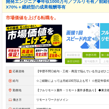
開発エンジニア◆年収1000万可／フルリモ有／前給
X70%＋継続型の成果報酬等有
市場価値を上げる転職を。
未経験歓迎
学歴不問
第二新
休日120日
賞与複数月
上場
応募資格
給与
勤務地
働き方
リモートワークがメイン