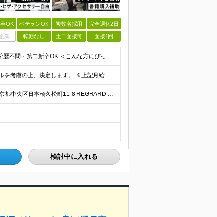
卒OK
ベテランOK
複数名採用
完全週休2日
企業
転勤なし
土日面接可
面接1回
＼未経験歓迎！ITの知識がない方も応募OKです◎／ ※学歴不問・第二新卒OK ＜こんな方にぴったりです＞ ・自分らしく働ける環境がいい方 ・気軽に相談できる相手が欲しい方 ・ワークライフバランスを大
★前職給与保証します！ 月給30万円以上 ※経験・スキルを考慮の上、決定します。 ※上記月給には固定残業代（35時間分／5万2,500円～）を含みます ※固定残業代は給与に応じて変動します ※残業
★完全在宅案件あり/テレワーク相談可能 ★転勤なし 東京都中央区日本橋久松町11-8 REGRARD NINGYOCHO B1F ┗一都三県（東京・神奈川・千葉・埼玉）の案件先へ勤務いただきます。
検討中に入れる