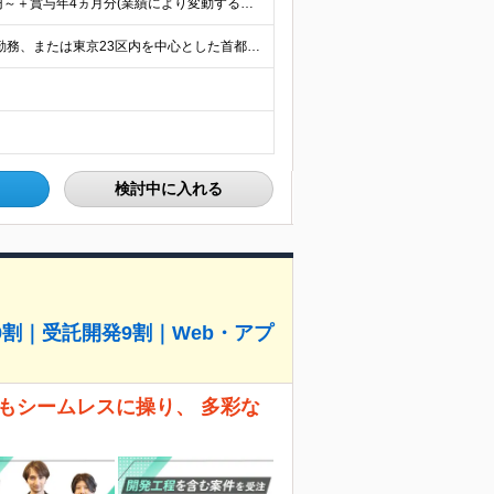
≪実務未経験でも想定年収400万円以上！≫ 月給25万円～＋賞与年4ヵ月分(業績により変動する場合もあります) ★スキルや経験を考慮の上、優遇します ★上記月給は固定残業代30時間分(月4万800
≪リモート率84％！≫ ご自宅や本社オフィスでの在宅勤務、または東京23区内を中心とした首都圏のクライアント先での勤務 ■本社：東京都文京区後楽1-1-5 水道橋外堀通ビル2F ★研修中は本社勤務
検討中に入れる
割｜受託開発9割｜Web・アプ
もシームレスに操り、 多彩な