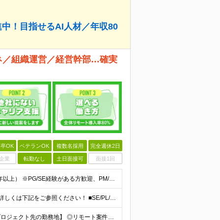
中！目指せるAI人材／年収80
ネ／組織運営／経営幹部…確実
卒OK
ベテランOK
複数名採用
完全週休2日
企業
転勤なし
土日面接可
面接1回
学歴不問、IT業界で何らかの実務経験をお持ちの方（3年以上） ※PG/SE経験がある方歓迎、PM/PL経験があれば即戦力として優遇 ※ブランクのある方歓迎 ※担当業務/フェーズ/使用言語などは限定せず
【月給70万円以上（PM）／想定年収840万円以上】 ★詳しくは下記をご参照ください！ ■SE/PL/テスト計画以降などの上流フェーズ 月給53万円以上 ※想定年収636万円以上 ■PM/ディレク
【東京都品川区（本社）または渋谷区（開発拠点）各プロジェクト先の勤務地】 ◎リモート案件も多数のため在宅勤務も可能です！ 常駐・ハイブリッド型・フルリモートなど柔軟に対応しています。 ※転勤はございま