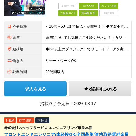
未経験歓迎
学歴不問
ベテランOK
完全週休2日
賞与複数月
面接1回
応募資格
＜20代～50代まで幅広く活躍中！＞ ◆学歴不問 ◆何らかのインフラ関連の実務経験 ★経験年数不問/運用監視レベルも歓迎 ＜こんな方は大歓迎！＞ ◎今の収入に不満がある ◎もっと上流の案件で活躍した
給与
給与についてお気軽にご相談ください！（カジュアル面談可能） 月給35万円～＋各種手当＋賞与2回 ※固定残業代は、時間外労働の有無に関わらず40時間分を87,500円～支給 ※超過分は別途支給 ※試用
勤務地
◆2/3以上のプロジェクトでリモートワークを実施中！ ≪自社拠点≫ ・東京本社／東京都千代田区丸の内二丁目6番1号 丸の内パークビルディング6階 ・関西支社／⼤阪府⼤阪市中央区安⼟町2-3-13 ⼤
働き方
リモートワークOK
残業時間
20時間以内
求人を見る
検討中に入れる
掲載終了予定日：
2026.08.17
NEW
終了間近
正社員
株式会社スタッフサービス エンジニアリング事業本部
フロントエンドエンジニア/未経験OK/全国募集/資格取得奨励金最