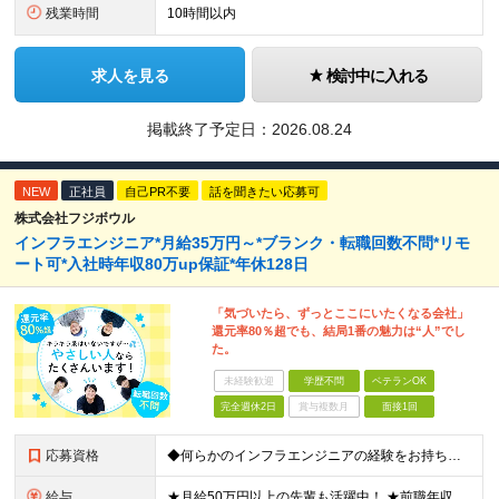
残業時間
10時間以内
求人を見る
検討中に入れる
掲載終了予定日：
2026.08.24
NEW
正社員
自己PR不要
話を聞きたい応募可
株式会社フジボウル
インフラエンジニア*月給35万円～*ブランク・転職回数不問*リモ
ート可*入社時年収80万up保証*年休128日
「気づいたら、ずっとここにいたくなる会社」
還元率80％超でも、結局1番の魅力は“人”でし
た。
未経験歓迎
学歴不問
ベテランOK
完全週休2日
賞与複数月
面接1回
応募資格
◆何らかのインフラエンジニアの経験をお持ちの方 ┗設計・構築経験だけではなく、運用・保守経験があるという方も、お気軽にご応募ください！ ┗ブランク・転職回数は不問です！ ┗ネガティブな応募理由も歓迎で
給与
★月給50万円以上の先輩も活躍中！ ★前職年収から80万円以上UP保証 月給35万円～ ※月給には固定残業代を含む(月20時間分/2万6000円～/超過分別途支給） ※残業がなくても上記支給(基本残