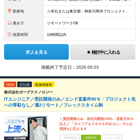
勤務地
☆本社または東京都・神奈川県内プロジェクト先での勤務となります ☆リモートワークOKの案件も多数あります(応相談) ☆転居を伴う転勤はありません ☆九州地方、北陸地方、北海道からの転職者も多数在籍！/
働き方
リモートワークOK
残業時間
10時間以内
求人を見る
検討中に入れる
掲載終了予定日：
2026.09.03
NEW
正社員
面接情報有
株式会社ボーグテクノロジー
ITエンジニア／受託開発のみ／エンド直案件90％・プロジェクト先
への常駐なし／週2リモート／フレックスタイム制
＼受託開発のみ・自社内開発100%・直取引90％
以上／ 「キャリアもスキルも今以上に」そんな
気持ちに応えます
未経験歓迎
学歴不問
ベテランOK