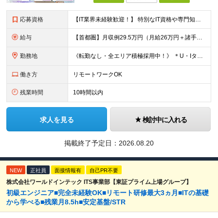
応募資格
【IT業界未経験歓迎！】 特別なIT資格や専門知識は必要ありません。 ・学歴不問（文系・理系不問） ・第二新卒、既卒の方も歓迎 ・20代を中心に幅広い年代が活躍中 ・基本的なPC操作ができる方 ・タ
給与
【首都圏】月収例29.5万円（月給26万円＋諸手当） 【東海・関西】月収例28.5万円（月給25万円＋諸手当） 【九州】月収例26万円（月給23万円＋諸手当） ※経験・スキル・前職給与を踏まえ、総合
勤務地
《転勤なし・全エリア積極採用中！》 ＊U・Iターンも歓迎 ＊研修はオンライン実施 ★勤務エリアは下記よりお選びいただけます★ 【首都圏】東京・神奈川・千葉・埼玉 【東海】愛知 【関西】大阪、京都、兵庫
働き方
リモートワークOK
残業時間
10時間以内
求人を見る
検討中に入れる
掲載終了予定日：
2026.08.20
NEW
正社員
面接情報有
自己PR不要
株式会社ワールドインテック ITS事業部【東証プライム上場グループ】
初級エンジニア■完全未経験OK■リモート研修最大3ヵ月■ITの基礎
から学べる■残業月8.5h■安定基盤/STR