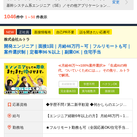
変更
基幹システム系エンジニア（SE）／その他アプリケーション開
発エンジニア（SE）／Webバックエンドエンジニア（PG）／
1046
件中
1～50
件表示
基幹システム系エンジニア（PG）／組み込み系・IoTエンジニ
ア（PG）／その他・アプリケーション開発エンジニア（PG）
NEW
／テクニカルサポート・ヘルプデスク／セキュリティエンジニ
正社員
面接情報有
自己PR不要
話を聞きたい応募可
ア／社内SE・情報システムエンジニア／その他IT・Webエンジ
株式会社ルトラ
開発エンジニア｜面接1回｜月給46万円～可｜フルリモートも可｜
ニア関連職／Webアプリケーション開発（PM・PL）／組込
案件選択制｜定着率96％以上｜副業OK｜住宅手当
系・IoT（PM・PL）／その他マネジメント関連職／ITコンサル
タント／SAP・ERP導入コンサルタント／プリセールス／500
≪月給46万〜×100%案件選択≫ 「生成AIの時
万円以上
代、ついていくためには…」 その焦り、ルトラ
で解消。
未経験歓迎
学歴不問
ベテランOK
完全週休2日
賞与複数月
面接1回
応募資格
◆学歴不問 / 第二新卒歓迎 ◆何かしらのエンジニア経験をお持ちの方 （言語・期間・フェーズ不問） 経験浅めの方も遠慮なくご応募ください！ ■入社前Q＆A ────── ◎実力に見合った報酬が手に
給与
【エンジニア経験6年以上の方】 月給46万円～100万円（固定残業代含む） ※上記月給には月30時間分の固定残業代（月8万7,400円～月19万円）を含む。超過分は全額支給。 【エンジニア経験4年以
勤務地
★フルリモート勤務も可（全国応募OK/住宅手当を支給します） ※案件によって常駐が必要になる場合があります。 ※希望がない限り、転勤はありません ※U・Iターン歓迎 ★ルトラの社員は全国各地で活躍中