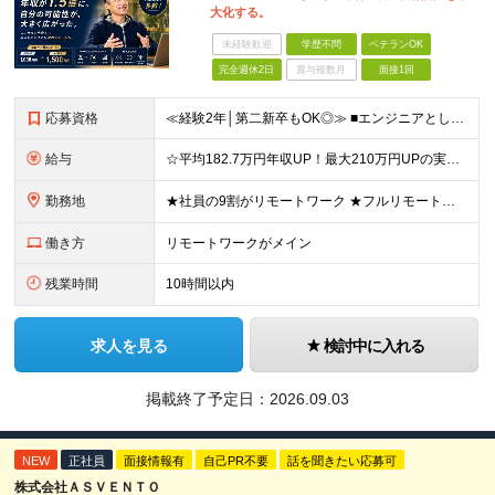
大化する。
未経験歓迎
学歴不問
ベテランOK
完全週休2日
賞与複数月
面接1回
応募資格
≪経験2年│第二新卒もOK◎≫ ■エンジニアとして実務経験をお持ちの方（2年以上） ■学歴不問 ＼意欲重視の採用です／ 「経歴に自信がない」という方も、 "今後挑戦したいこと""スキルアップしたいこ
給与
☆平均182.7万円年収UP！最大210万円UPの実績もあり ☆スキルにより月給100万円スタートも可能◎ 月給40万円～100万円＋決算賞与＋各種手当 ～給与イメージ～ ■経験2年以上…月給40
勤務地
★社員の9割がリモートワーク ★フルリモート案件もあり ★地方からの応募も歓迎！／転居を伴う転勤なし 東京23区を中心としたプロジェクト先での勤務です。 ～～～～～～～～～～～ 【東京⇒地方へUタ
働き方
リモートワークがメイン
残業時間
10時間以内
求人を見る
検討中に入れる
掲載終了予定日：
2026.09.03
NEW
正社員
面接情報有
自己PR不要
話を聞きたい応募可
株式会社ＡＳＶＥＮＴＯ