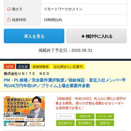
働き方
リモートワークがメイン
残業時間
10時間以内
求人を見る
検討中に入れる
掲載終了予定日：
2026.08.31
NEW
正社員
面接情報有
話を聞きたい応募可
株式会社ＵＮＩＴＥ ＮＥＯ
PM・PL候補／完全案件選択制度／前給保証・直近入社メンバー平
均108万円年収UP／プライム上場企業案件多数
【前給保証・年休134日】 向上心に満ちた若手が
集まる環境。 彼らの才能を花開かせるリーダー
を高待遇でお迎え！
未経験歓迎
学歴不問
ベテランOK
完全週休2日
賞与複数月
面接1回