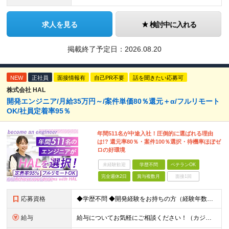
求人を見る
検討中に入れる
掲載終了予定日：
2026.08.20
NEW
正社員
面接情報有
自己PR不要
話を聞きたい応募可
株式会社 HAL
開発エンジニア/月給35万円～/案件単価80％還元＋α/フルリモート
OK/社員定着率95％
年間511名が中途入社！圧倒的に選ばれる理由
は!? 還元率80％・案件100％選択・待機率ほぼゼ
ロの好環境
未経験歓迎
学歴不問
ベテランOK
完全週休2日
賞与複数月
面接1回
応募資格
◆学歴不問 ◆開発経験をお持ちの方（経験年数不問） ＜こんな方は大歓迎！＞ ◎今の収入をもっと増やしたい ◎もっと上流の案件で活躍したい ◎将来のキャリアにつながる案件に携わりたい ◎自分のやりたい
給与
給与についてお気軽にご相談ください！（カジュアル面談可能） 月給35万円～＋各種手当＋賞与2回 ※固定残業代は、時間外労働の有無に関わらず40時間分を87,500円～支給 ※超過分は別途支給 ※試用