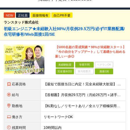
NEW
正社員
面接情報有
自己PR不要
ランスタッド株式会社
初級エンジニア★未経験入社98%/月収例29.5万円/必ずIT業務配属/
在宅研修有/Web面接1回/SE
【5000名超の育成実績＊98%が未経験スタート】
「今の自分をアップデート」して基礎から始める
新しい一歩◎
未経験歓迎
学歴不問
ベテランOK
完全週休2日
賞与複数月
面接1回
応募資格
【最短で面接当日に内定！完全未経験大歓迎】 ・業種／職種未経験歓迎 ・社会人デビュー、第二新卒、既卒者大歓迎 ・学歴不問（文系、理系不問） ・20代～30代、男女問わず活躍中 ・服装、髪色自由 ・明確
給与
【首都圏】月収例29.5万円（月給26万円＋諸手当） 【東海・関西】月収例28.5万円（月給25万円＋諸手当） 【九州】月収例26万円（月給23万円＋諸手当） ※経験・スキル・前職給与を踏まえ、総合
勤務地
【転勤なし／リモートあり／全エリア積極採用】 ・大手企業のプロジェクト中心 ・勤務エリアや配属先は希望を考慮 ・研修はリモートメインで実施 ・UIターン歓迎 ＜主なエリア＞ ■首都圏…東京・神奈川・
働き方
リモートワークOK
残業時間
10時間以内