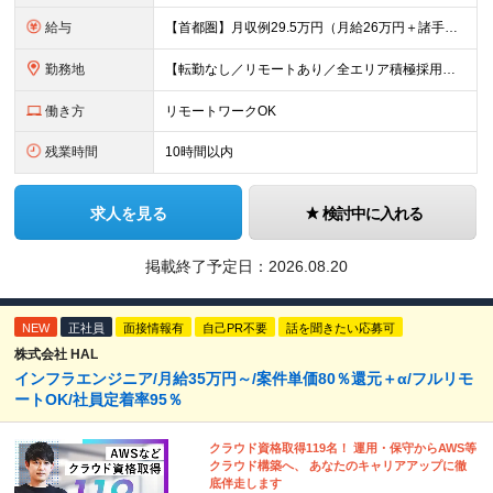
給与
【首都圏】月収例29.5万円（月給26万円＋諸手当） 【東海・関西】月収例28.5万円（月給25万円＋諸手当） 【九州】月収例26万円（月給23万円＋諸手当） ※経験・スキル・前職給与を踏まえ、総合
勤務地
【転勤なし／リモートあり／全エリア積極採用中】 ・大手企業のプロジェクトが中心 ・勤務エリアは希望を考慮し決定 ・研修はリモートメインで実施します ・U&Iターンの方も大歓迎◎ ＜主なエリア＞ ■首
働き方
リモートワークOK
残業時間
10時間以内
求人を見る
検討中に入れる
掲載終了予定日：
2026.08.20
NEW
正社員
面接情報有
自己PR不要
話を聞きたい応募可
株式会社 HAL
インフラエンジニア/月給35万円～/案件単価80％還元＋α/フルリモ
ートOK/社員定着率95％
クラウド資格取得119名！ 運用・保守からAWS等
クラウド構築へ、 あなたのキャリアアップに徹
底伴走します