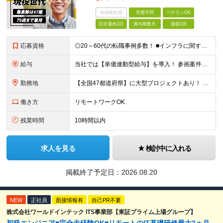
未経験歓迎
学歴不問
ベテランOK
完全週休2日
賞与複数月
面接1回
応募資格
◎20～60代の転職事例多数！ ■インフラに関する何らかのご経験 ■学歴不問/転職回数は一切不問！
給与
当社では【単価連動型給与】を導入！ 参画案件の契約単価に連動して給与が決定。 還元率は単価の【70％～80％】と東証プライム上場グループとして高水準です！（社会保険料・教育コスト含む） ■関東：月給
勤務地
【全国47都道府県】に大型プロジェクトあり！ 主要勤務地： 北海道/宮城県/栃木県/埼玉県/千葉県/東京都/神奈川県/愛知県/大阪府/京都府/兵庫県/広島県/福岡県/熊本県 ※勤務エリアは、あなたの
働き方
リモートワークOK
残業時間
10時間以内
求人を見る
検討中に入れる
掲載終了予定日：
2026.08.20
NEW
正社員
面接情報有
自己PR不要
株式会社ワールドインテック ITS事業部【東証プライム上場グループ】