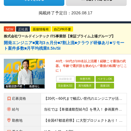
掲載終了予定日：
2026.08.17
NEW
正社員
面接情報有
自己PR不要
株式会社ワールドインテック ITS事業部【東証プライム上場グループ】
開発エンジニア■賞与3ヵ月分■7割上流■クラウド研修あり■リモー
ト案件多数■月平均残業8.5h/SI
40代・50代が100名以上活躍！経験こそ最強の武
器。 年齢で選択肢を狭めない"最後の転職"がここ
に！
未経験歓迎
学歴不問
ベテランOK
完全週休2日
賞与複数月
面接1回
応募資格
【20代～60代まで幅広い世代のエンジニアが活躍してます】 ■学歴不問 ■転職回数不問 ■開発経験（年数不問）をお持ちの方
給与
当社では【単価連動型給与】を導入！ 参画案件の契約単価に連動して給与が決定。 還元率は単価の【70％～80％】と東証プライム上場グループとして高水準です！（社会保険料・教育コスト含む） ■関東：月給
勤務地
【全国47都道府県】に大型プロジェクトあり！ 主要勤務地： 北海道/宮城県/栃木県/埼玉県/千葉県/東京都/神奈川県/愛知県/大阪府/京都府/兵庫県/広島県/福岡県/熊本県 ※勤務エリアは、あなたの