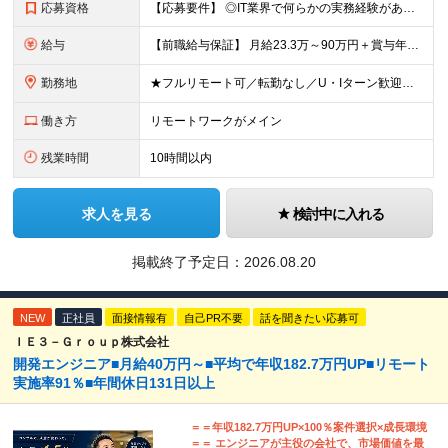
応募資格
【応募要件】 ◎IT業界で何らかの実務経験がある方 └2～3ヶ月の実務経験のある方は歓迎します！ 例）PCキッティングやモバイル通信基地局の業務経験者など インフラエンジニアとして経験のある方は、
給与
【前職給与保証】 月給23.3万～90万円＋賞与年2回＋インセンティブ ★年収1000万円以上の実績あり！ ※上記月給には月20～30時間分（2万9,300円～21万7,900円）の固定残業代を含み
勤務地
★フルリモート可／転勤なし／U・Iターン歓迎★ ◎勤務地は相談の上、ご自宅近くに調整します！ 【勤務地】 本社、または東京／埼玉／千葉／神奈川／愛知／仙台のクライアント先 ◎完全在宅（フルリモート）
働き方
リモートワークがメイン
残業時間
10時間以内
求人を見る
検討中に入れる
掲載終了予定日：
2026.08.20
NEW
正社員
面接情報有
自己PR不要
話を聞きたい応募可
ＩＥ３－Ｇｒｏｕｐ株式会社
開発エンジニア■月給40万円～■平均で年収182.7万円UP■リモート
実施率91％■年間休⽇131⽇以上
＝＝年収182.7万円UP×100％案件選択×成長環境
＝＝ エンジニアが主役の会社で、市場価値を最