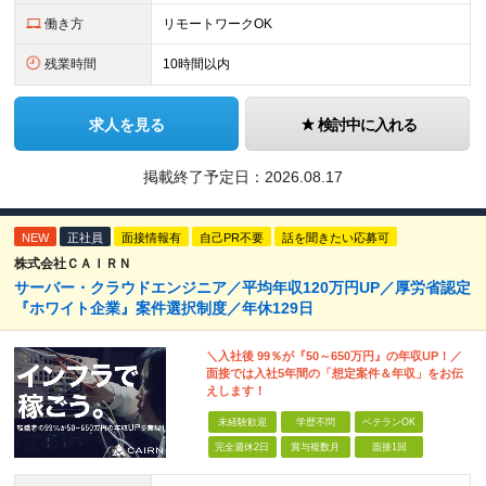
働き方
リモートワークOK
残業時間
10時間以内
求人を見る
検討中に入れる
掲載終了予定日：
2026.08.17
NEW
正社員
面接情報有
自己PR不要
話を聞きたい応募可
株式会社ＣＡＩＲＮ
サーバー・クラウドエンジニア／平均年収120万円UP／厚労省認定
『ホワイト企業』案件選択制度／年休129日
＼入社後 99％が『50～650万円』の年収UP！／
面接では入社5年間の「想定案件＆年収」をお伝
えします！
未経験歓迎
学歴不問
ベテランOK
完全週休2日
賞与複数月
面接1回