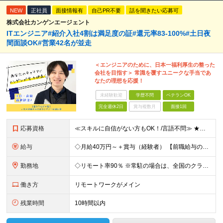
NEW
正社員
面接情報有
自己PR不要
話を聞きたい応募可
株式会社カンゲンエージェント
ITエンジニア#紹介入社4割は満足度の証#還元率83-100%#土日夜
間面談OK#営業42名が並走
＜エンジニアのために、日本一福利厚生の整った
会社を目指す＞ 常識を覆すユニークな手当であ
なたの理想を応援！
未経験歓迎
学歴不問
ベテランOK
完全週休2日
賞与複数月
面接1回
応募資格
≪スキルに自信がない方もOK！/言語不問≫ ★第二新卒歓迎・ブランクがある方も歓迎！ ◆学歴不問 ◆微経験OK（何らかのエンジニア実務経験を1年以上お持ちの方） ＼エンジニアの皆様の不満を解決しま
給与
◇月給40万円～＋賞与（経験者） 【前職給与の総収入額を保証】 ※上記には固定残業代（30時間分／6万7000円～）が含まれています。超過分は時間外手当を別途支給。 ※試用期間3ヶ月（期間中は契約社員
勤務地
◇リモート率90％ ※常駐の場合は、全国のクライアント案件にアサイン予定（東京・神奈川・埼玉・千葉・愛知・大阪・福岡メイン） 【拠点】 ◆本社／東京都渋谷区道玄坂1丁目10番8号 渋谷道玄坂東急ビル
働き方
リモートワークがメイン
残業時間
10時間以内