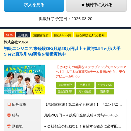
求人を見る
検討中に入れる
掲載終了予定日：
2026.08.20
NEW
正社員
面接情報有
自己PR不要
話を聞きたい応募可
株式会社マルス
初級エンジニア/未経験OK/月給28万円以上＋賞与3.54ヵ月/大手
SIerと直取引/AI研修を積極実施中
【ゼロからの着実なステップアップでエンジニア
へ！】 大手SIer直取引×チーム参画だから、安心
デビューが叶う♪
未経験歓迎
学歴不問
ベテランOK
完全週休2日
賞与複数月
面接1回
応募資格
【未経験歓迎！第二新卒も歓迎！】 『エンジニアになりたい』意欲があれば歓迎です！ 以下のような方も尚歓迎です！ ・学生時代に情報系の学部で学んでいた方 ・ITスクールや独学でプログラミングを学んだこ
給与
月給28万円～＋残業代全額支給＋賞与年3.45ヵ月(東京) 月給25万円～＋残業代全額支給＋賞与年3.45ヵ月(新潟・長岡) 入社時想定年収： 392万円～ (東京) 350万円～ (新潟・長岡)
勤務地
≪会社都合の転勤なし！希望する拠点に必ず配属します。新潟Uターン・Iターン大歓迎！≫ 首都圏(東京、神奈川、千葉、埼玉)または新潟市、長岡市周辺のお客様先または各拠点での勤務となります。 ■東京支社