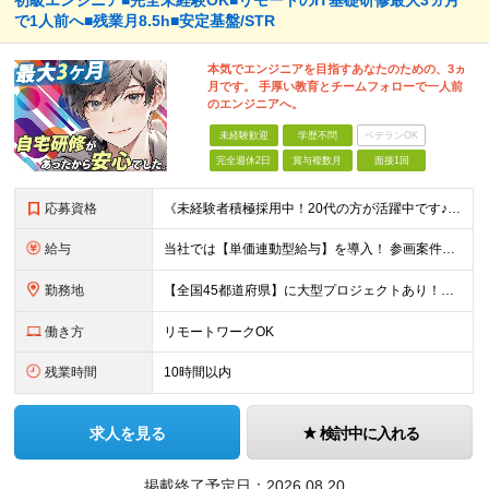
初級エンジニア■完全未経験OK■リモートのIT基礎研修最大3ヵ月
で1人前へ■残業月8.5h■安定基盤/STR
本気でエンジニアを目指すあなたのための、3ヵ
月です。 手厚い教育とチームフォローで一人前
のエンジニアへ。
未経験歓迎
学歴不問
ベテランOK
完全週休2日
賞与複数月
面接1回
応募資格
《未経験者積極採用中！20代の方が活躍中です♪》 ◎約4割が実務未経験入社！ ■学歴・職歴は一切問いません！ ■第二新卒の方もお気軽にご相談ください♪ ■入社してから数年は、転勤の可能性があります
給与
当社では【単価連動型給与】を導入！ 参画案件の契約単価に連動して給与が決定。 還元率は単価の【70％～80％】と東証プライム上場グループとして高水準です！（社会保険料・教育コスト含む） ■関東：月給
勤務地
【全国45都道府県】に大型プロジェクトあり！※ 四国・沖縄を除く 主要勤務地： 北海道/宮城県/栃木県/埼玉県/千葉県/東京都/神奈川県/愛知県/大阪府/京都府/兵庫県/広島県/福岡県/熊本県 ※勤
働き方
リモートワークOK
残業時間
10時間以内
求人を見る
検討中に入れる
掲載終了予定日：
2026.08.20