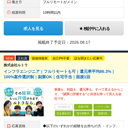
働き方
フルリモートがメイン
残業時間
10時間以内
求人を見る
検討中に入れる
掲載終了予定日：
2026.08.17
NEW
正社員
面接情報有
自己PR不要
話を聞きたい応募可
株式会社ルトラ
インフラエンジニア｜フルリモートも可｜還元率平均86.3%｜
100%案件選択制｜副業OK｜住宅手当｜面接1回
単価も、利益も、還元率も、すべて見えるからこ
そ、 “誠実に評価する”と自信を持って言える会
社です。
未経験歓迎
学歴不問
ベテランOK
完全週休2日
賞与複数月
面接1回
応募資格
◆以下のいずれかの経験をお持ちの方 ・インフラ設計・構築の実務経験（オンプレ/クラウドどちらもOK） ・クラウド環境下での運用保守に関する実務経験 ◆学歴不問 ＜こんな方は特に歓迎します＞ ◎これま