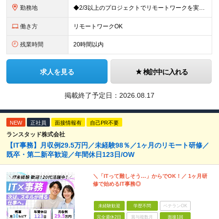
勤務地
◆2/3以上のプロジェクトでリモートワークを実施中！ ≪自社拠点≫ ・東京本社／東京都千代田区丸の内二丁目6番1号 丸の内パークビルディング6階 ・関西支社／⼤阪府⼤阪市中央区安⼟町2-3-13 ⼤
働き方
リモートワークOK
残業時間
20時間以内
求人を見る
検討中に入れる
掲載終了予定日：
2026.08.17
NEW
正社員
面接情報有
自己PR不要
ランスタッド株式会社
【IT事務】月収例29.5万円／未経験98％／1ヶ月のリモート研修／
既卒・第二新卒歓迎／年間休日123日/OW
＼「ITって難しそう…」からでOK！／ 1ヶ月研
修で始めるIT事務◎
未経験歓迎
学歴不問
ベテランOK
完全週休2日
賞与複数月
面接1回