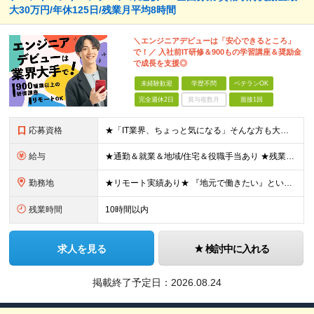
大30万円/年休125日/残業月平均8時間
＼エンジニアデビューは「安心できるところ」
で！／ 入社前IT研修＆900もの学習講座＆奨励金
で成長を支援◎
未経験歓迎
学歴不問
ベテランOK
完全週休2日
賞与複数月
面接1回
応募資格
★「IT業界、ちょっと気になる」そんな方も大歓迎！ ■学歴不問 ■未経験・第二新卒歓迎 ■知識・経験はこれから身につけていければOK！ □■ステップアップ■□ 社内システム開発やインフラ構築などジャ
給与
★通勤＆就業＆地域/住宅＆役職手当あり ★残業代は全額支給 ★選べる給与制度あり！ ■東京・神奈川・千葉・埼玉勤務の場合 月給24.5万円～55万円＋諸手当 （残業代は全額支給） (20,000円の
勤務地
★リモート実績あり★ 『地元で働きたい』という希望に、業界トップクラス約7,000件の取引事業所数、90,000件以上のプロジェクトから検討をいたします。 全国の取引先での就業となります（沖縄を除
残業時間
10時間以内
求人を見る
検討中に入れる
掲載終了予定日：
2026.08.24