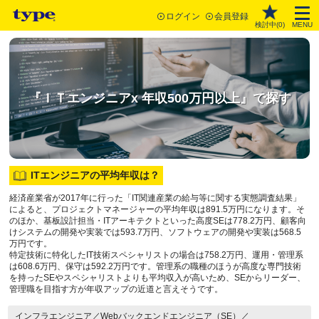
ログイン
会員登録
検討中(
0
)
MENU
『ＩＴエンジニアx 年収500万円以上』で探す
ITエンジニアの平均年収は？
経済産業省が2017年に行った「IT関連産業の給与等に関する実態調査結果」
によると、プロジェクトマネージャーの平均年収は891.5万円になります。そ
のほか、基板設計担当・ITアーキテクトといった高度SEは778.2万円、顧客向
けシステムの開発や実装では593.7万円、ソフトウェアの開発や実装は568.5
万円です。
特定技術に特化したIT技術スペシャリストの場合は758.2万円、運用・管理系
は608.6万円、保守は592.2万円です。管理系の職種のほうが高度な専門技術
を持ったSEやスペシャリストよりも平均収入が高いため、SEからリーダー、
管理職を目指す方が年収アップの近道と言えそうです。
インフラエンジニア／Webバックエンドエンジニア（SE）／