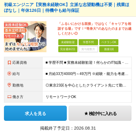
初級エンジニア【実務未経験OK】立派な志望動機は不要｜残業ほ
ぼなし｜年休126日｜待機中も給与保証
「ふるいにかける面接」ではなく「キャリアを相
談する場」です！“等身大”のあなたのままでお越
しください◎
未経験歓迎
学歴不問
ベテランOK
完全週休2日
賞与複数月
面接1回
応募資格
■ 学歴不問 ■ 実務未経験歓迎！何らかのIT知識・学習経験をお持ちの方 （独学、ITスクール卒業生、少しだけ実務経験がある等、経験の浅い方も大歓迎です！） ＼こんな方にピッタリの環境です／ ◎面接
給与
■ 月給33万4000円～49万円 ※経験・能力を考慮して優遇します。 ※上記には固定残業代（月30時間分・6万3500円～9万3100円）を含みます。超過分は全額支給。 ※待機期間中全額給与を保証
勤務地
◎東京23区を中心としたクライアント先にて勤務いただきます（転居を伴う転勤なし） ◎在宅勤務も活用できます ■ 本社 東京都江戸川区南葛西3-5-3-402 (変更の範囲)上記を除く当社関連勤務地
働き方
リモートワークOK
求人を見る
検討中に入れる
掲載終了予定日：
2026.08.31