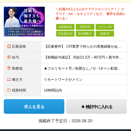
＼社員の4人に1人がクラウドエンジニア！／ ク
ラウド・IaC・セキュリティなど、 案件を自由に
選べる！
未経験歓迎
学歴不問
ベテランOK
完全週休2日
賞与複数月
面接1回
応募資格
【応募要件】 ◎IT業界で何らかの実務経験がある方 └2～3ヶ月の実務経験のある方は歓迎します！ 例）PCキッティングやモバイル通信基地局の業務経験者など インフラエンジニアとして経験のある方は、
給与
【前職給与保証】 月給23.3万～90万円＋賞与年2回＋インセンティブ ★年収1000万円以上の実績あり！ ※上記月給には月20～30時間分（2万9,300円～21万7,900円）の固定残業代を含み
勤務地
★フルリモート可／転勤なし／U・Iターン歓迎★ ◎勤務地は相談の上、ご自宅近くに調整します！ 【勤務地】 本社、または東京／埼玉／千葉／神奈川／愛知／仙台のクライアント先 ◎完全在宅（フルリモート）
働き方
リモートワークがメイン
残業時間
10時間以内
求人を見る
検討中に入れる
掲載終了予定日：
2026.08.20