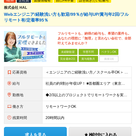
NEW
正社員
面接情報有
自己PR不要
話を聞きたい応募可
株式会社 HAL
Webエンジニア/経験浅い方も歓迎/99％が給与UP/賞与年2回/フル
リモート有/定着率95％
フルリモートも、納得の給与も、希望の案件も。
あなたの理想に「無理」と言わない会社で、全部
叶えてみませんか？
未経験歓迎
学歴不問
ベテランOK
完全週休2日
賞与複数月
面接1回
応募資格
＜エンジニアのご経験浅い方／スクール卒OK＞ ◆学歴不問 ◆未経験OK ＜こんな方は大歓迎！＞ ◎今の収入に不満がある方 ◎新しい言語・スキルに挑戦したい方 ◎腰を据えて活躍したい方 ◎頑張りを評価
給与
社員の約9割が年収UP！ ■首都圏エリア（東京、神奈川、千葉、埼玉勤務） 月給25万円～26万円（固定残業代含む） ※固定残業代は、時間外労働の有無に関わらず17時間分を30,000円～31,200
勤務地
◆2/3以上のプロジェクトでリモートワークを実施中！ ≪自社拠点≫ ・東京本社／東京都千代田区丸の内二丁目6番1号 丸の内パークビルディング6階 ・関西支社／⼤阪府⼤阪市中央区安⼟町2-3-13 ⼤
働き方
リモートワークOK
残業時間
20時間以内
求人を見る
検討中に入れる