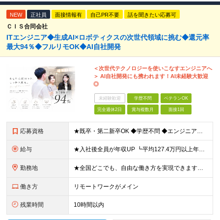
NEW
正社員
面接情報有
自己PR不要
話を聞きたい応募可
ＣＩＳ合同会社
ITエンジニア◆生成AI×ロボティクスの次世代領域に挑む◆還元率
最大94％◆フルリモOK◆AI自社開発
＜次世代テクノロジーを使いこなすエンジニアへ
＞ AI自社開発にも携われます！AI未経験大歓迎
◎
未経験歓迎
学歴不問
ベテランOK
完全週休2日
賞与複数月
面接1回
応募資格
★既卒・第二新卒OK ◆学歴不問 ◆エンジニアとしての何かしらの実務経験が1年以上ある方 ※AI未経験者大歓迎 ★意欲重視の採用です！ 「経歴に自信がない」という方も、"今後挑戦したいこと""スキル
給与
★入社後全員が年収UP ┗平均127.4万円以上年収UP！ ┗最大390万円UPの実績もあり 月給35万円～100万円＋決算賞与＋各種手当 【 給与イメージ 】 ■経験1年以上…月給35万円～＋決
勤務地
★全国どこでも、自由な働き方を実現できます！ 全国のプロジェクト先やフルリモート環境での勤務も可能です。 ＼自由度の高い働き方、叶えます／ □フルリモートで働きたい □ハイブリットに働きたい □家庭
働き方
リモートワークがメイン
残業時間
10時間以内