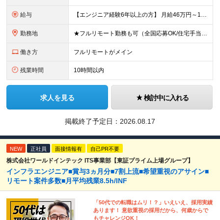
給与
【エンジニア経験6年以上の方】 月給46万円～100万円（固定残業代含む） ※上記月給には月30時間分の固定残業代（月8万7,400円～月19万円）を含む。超過分は全額支給。 【エンジニア経験4年以
勤務地
★フルリモート勤務も可（全国応募OK/住宅手当を支給します） ※案件によって常駐が必要になる場合があります。 ※希望がない限り、転勤はありません ※U・Iターン歓迎 ★ルトラの社員は全国各地で活躍中
働き方
フルリモートがメイン
残業時間
10時間以内
求人を見る
検討中に入れる
掲載終了予定日：
2026.08.17
NEW
正社員
面接情報有
自己PR不要
株式会社ワールドインテック ITS事業部【東証プライム上場グループ】
インフラエンジニア■賞与3ヵ月分■7割上流■希望重視のアサイン■
リモート案件多数■月平均残業8.5h/INF
「50代での転職はムリ！？」いえいえ、採用実績
あります！ 意欲重視の採用だから、何歳からで
もチャレンジOK！