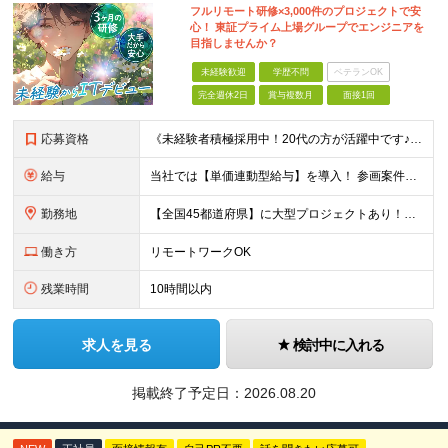
フルリモート研修×3,000件のプロジェクトで安
心！ 東証プライム上場グループでエンジニアを
目指しませんか？
未経験歓迎
学歴不問
ベテランOK
完全週休2日
賞与複数月
面接1回
応募資格
《未経験者積極採用中！20代の方が活躍中です♪》 ◎約4割が実務未経験入社！ ■学歴・職歴は一切問いません！ ■第二新卒の方もお気軽にご相談ください♪ ■入社してから数年は、転勤の可能性があります
給与
当社では【単価連動型給与】を導入！ 参画案件の契約単価に連動して給与が決定。 還元率は単価の【70％～80％】と東証プライム上場グループとして高水準です！（社会保険料・教育コスト含む） ■関東：月給
勤務地
【全国45都道府県】に大型プロジェクトあり！※ 四国・沖縄を除く 主要勤務地： 北海道/宮城県/栃木県/埼玉県/千葉県/東京都/神奈川県/愛知県/大阪府/京都府/兵庫県/広島県/福岡県/熊本県 ※勤
働き方
リモートワークOK
残業時間
10時間以内
求人を見る
検討中に入れる
掲載終了予定日：
2026.08.20