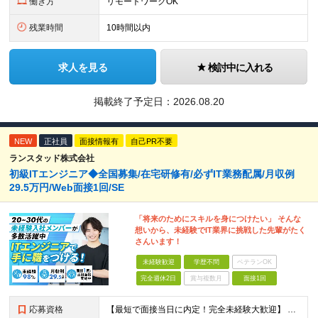
働き方
リモートワークOK
残業時間
10時間以内
求人を見る
検討中に入れる
掲載終了予定日：
2026.08.20
NEW
正社員
面接情報有
自己PR不要
ランスタッド株式会社
初級ITエンジニア◆全国募集/在宅研修有/必ずIT業務配属/月収例
29.5万円/Web面接1回/SE
「将来のためにスキルを身につけたい」 そんな
想いから、未経験でIT業界に挑戦した先輩がたく
さんいます！
未経験歓迎
学歴不問
ベテランOK
完全週休2日
賞与複数月
面接1回
応募資格
【最短で面接当日に内定！完全未経験大歓迎】 ・業種／職種未経験歓迎 ・社会人デビュー、第二新卒、既卒者大歓迎 ・学歴不問（文系、理系不問） ・20代～30代、男女問わず活躍中 ・服装、髪色自由 ・明確