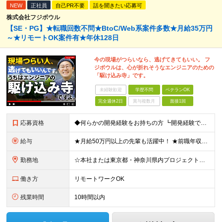
NEW
正社員
自己PR不要
話を聞きたい応募可
株式会社フジボウル
【SE・PG】★転職回数不問★BtoC/Web系案件多数★月給35万円
～★リモートOK案件有★年休128日
今の現場がつらいなら、逃げてきてもいい。 フ
ジボウルは、心が折れそうなエンジニアのための
「駆け込み寺」です。
未経験歓迎
学歴不問
ベテランOK
完全週休2日
賞与複数月
面接1回
応募資格
◆何らかの開発経験をお持ちの方 ┗開発経験ではなく、運用・保守経験があるという方も、お気軽にご応募ください！ ┗ブランク・転職回数は不問です！ ┗ネガティブな応募理由も歓迎です！ ※学歴不問 ☆活か
給与
★月給50万円以上の先輩も活躍中！ ★前職年収から80万円以上UP保証 月給35万円～ ※月給には固定残業代を含む(月20時間分/2万6000円～/超過分別途支給） ※残業がなくても上記支給(基本残
勤務地
☆本社または東京都・神奈川県内プロジェクト先での勤務となります ☆リモートワークOKの案件も多数あります(応相談) ☆転居を伴う転勤はありません ☆九州地方、北陸地方、北海道からの転職者も多数在籍！/
働き方
リモートワークOK
残業時間
10時間以内