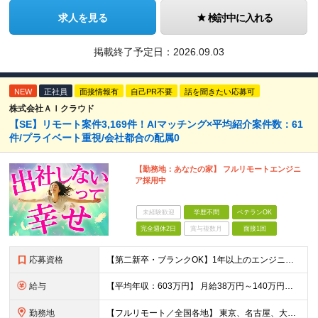
求人を見る
検討中に入れる
掲載終了予定日：
2026.09.03
NEW
正社員
面接情報有
自己PR不要
話を聞きたい応募可
株式会社ＡＩクラウド
【SE】リモート案件3,169件！AIマッチング×平均紹介案件数：61
件/プライベート重視/会社都合の配属0
【勤務地：あなたの家】 フルリモートエンジニ
ア採用中
未経験歓迎
学歴不問
ベテランOK
完全週休2日
賞与複数月
面接1回
応募資格
【第二新卒・ブランクOK】1年以上のエンジニア経験がある方(開発・インフラ・工程・言語一切不問） 文理・学歴不問 【歓迎条件】 ◆AI・クラウド案件に参画したい方 ◆下流工程から上流工程へステップア
給与
【平均年収：603万円】 月給38万円～140万円＋諸手当（経験者） 【平均年収603万円】 ※案件の契約内容や昇給額などはすべて開示します。 ※経験や能力を考慮し決定します。 ※月給には固定残業
勤務地
【フルリモート／全国各地】 東京、名古屋、大阪、福岡を中心とした全国のプロジェクトにアサイン。 ※プロジェクトは完全選択制です。 ※フルリモート、ハイブリッド型、常駐案件から自由に選択可能です。 ※転