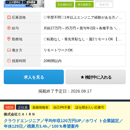
完全週休2日
賞与複数月
面接1回
応募資格
◇学歴不問◇1年以上エンジニア経験がある方／人柄重視の採用です 必須条件―MUST― ■1年以上エンジニア経験がある方 ■C#、Java、Node.js、VB.NETを使った実務経験がある方 ＼こ
給与
月給27万円～35万円＋賞与年2回＋各種手当 ＼豊かな経験がある方はさらに加給！／ 月給35万円～40万円＋賞与年2回＋各種手当 ※ご経験やスキル、前職給等を考慮して給与額を決定します
勤務地
◇転勤なし・客先常駐なし・週2リモートOK 【本社】東京都台東区上野7-2-8 岡田タイルビル702 【第1分室】東京都台東区上野7-6-10 MSKビル4階 【第2分室】東京都台東区上野7-8-2
働き方
リモートワークOK
残業時間
20時間以内
求人を見る
検討中に入れる
掲載終了予定日：
2026.08.17
NEW
正社員
面接情報有
自己PR不要
話を聞きたい応募可
株式会社ＣＡＩＲＮ
クラウドエンジニア／平均年収120万円UP／ホワイ ト企業認定／
年休129日／残業月3.4h／100％希望案件