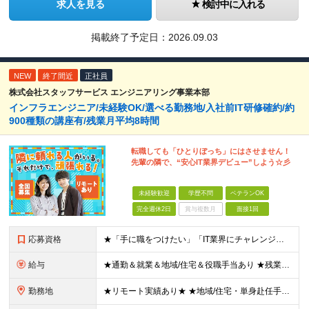
求人を見る
検討中に入れる
掲載終了予定日：
2026.09.03
NEW
終了間近
正社員
株式会社スタッフサービス エンジニアリング事業本部
インフラエンジニア/未経験OK/選べる勤務地/入社前IT研修確約/約
900種類の講座有/残業月平均8時間
転職しても「ひとりぼっち」にはさせません！
先輩の隣で、“安心IT業界デビュー”しよう☆彡
未経験歓迎
学歴不問
ベテランOK
完全週休2日
賞与複数月
面接1回
応募資格
★「手に職をつけたい」「IT業界にチャレンジしたい」方歓迎！ ■学歴不問 ■IT知識・理系文系不問！未経験・第二新卒OK ★ITサポート・IT事務やエンジニアの経験をお持ちの方は優遇します！ 地方在
給与
★通勤＆就業＆地域/住宅＆役職手当あり ★残業代は全額支給 ★選べる給与制度あり！ ■東京・神奈川・千葉・埼玉勤務の場合 月給24.5万円～55万円＋諸手当 （残業代は全額支給） (20,000円の
勤務地
★リモート実績あり★ ★地域/住宅・単身赴任手当などサポートも万全 ★転任費用や寮・社宅制度も完備しています ★勤務地については希望を考慮の上、決定します ★面接地エリアでの就業率92％以上！ 『地