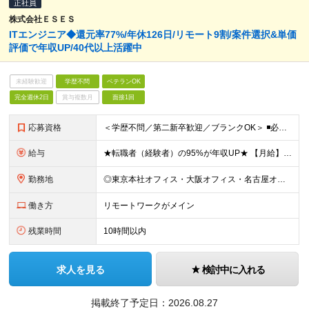
正社員
株式会社ＥＳＥＳ
ITエンジニア◆還元率77%/年休126日/リモート9割/案件選択&単価
評価で年収UP/40代以上活躍中
未経験歓迎
学歴不問
ベテランOK
完全週休2日
賞与複数月
面接1回
応募資格
＜学歴不問／第二新卒歓迎／ブランクOK＞ ◾️必須スキル IT業界での何らかの実務経験が3年以上ある方 ◎担当フェーズ・使用言語・開発環境・経験年数・雇用形態などは一切問いません！ ◎ブランクがある
給与
★転職者（経験者）の95%が年収UP★ 【月給】 月給35万円～80万円（みなし残業代含む） ※みなし残業代（月30時間分／66,465円～151,899円）を含む。超過分は追加支給。 ※経験・能力
勤務地
◎東京本社オフィス・大阪オフィス・名古屋オフィス・福岡オフィス ◎首都圏・関西圏・名古屋・福岡のクライアント先 ※希望を考慮いたします。 ※会社都合の転勤はありません（100％エンジニアに選択権があ
働き方
リモートワークがメイン
残業時間
10時間以内
求人を見る
検討中に入れる
掲載終了予定日：
2026.08.27