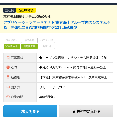
正社員
自己PR不要
東京海上日動システムズ株式会社
アプリケーションアーキテクト/東京海上グループ内のシステム企
画・開発担当者/実働7時間/年休123日/残業少
未経験歓迎
学歴不問
ベテランOK
完全週休2日
賞与複数月
面接1回
応募資格
◆オープン系言語によるシステム開発経験（2年以上） ＜※業界経験は不問です＞ 異業界から入社した事例も多数あり、入社後の研修で保険業界の基礎知識を学んで頂くほか、IBMや富士通等が開催している社外研
給与
◆月給34万2,000円～＋賞与年2回＋通勤手当全額支給 （想定年収：520万円～1,100万円） ※スキルや能力によって決定いたします。 ※試用期間はありません。 ※月給内に固定残業代8万7,00
勤務地
【本社】 東京都多摩市鶴牧2-1-1 多摩東京海上日動ビル ※転勤は原則ありません。
働き方
リモートワークOK
残業時間
30時間以内
求人を見る
検討中に入れる