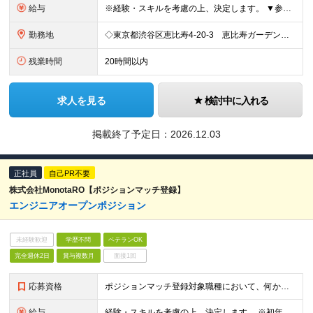
給与
※経験・スキルを考慮の上、決定します。 ▼参考情報 ----------------------- 想定年収：5,040,000 円 - 12,000,000円 ※固定残業代45時間分（87,40
勤務地
◇東京都渋谷区恵比寿4-20-3 恵比寿ガーデンプレイス29階 ◇広島県広島市中区大手町1-2-1 おりづるタワー6F ◇沖縄県那覇市前島3丁目25番1号 泊ふ頭旅客ターミナルビルディング2F ※（
残業時間
20時間以内
求人を見る
検討中に入れる
掲載終了予定日：
2026.12.03
正社員
自己PR不要
株式会社MonotaRO【ポジションマッチ登録】
エンジニアオープンポジション
未経験歓迎
学歴不問
ベテランOK
完全週休2日
賞与複数月
面接1回
応募資格
ポジションマッチ登録対象職種において、何かしらの知識・経験を有する方 【活かせる経験・スキル】 ポジションマッチ登録対象職種に関連する知識・経験 ※該当ポジションが数多く存在する為、様々な経験が活か
給与
経験・スキルを考慮の上、決定します。 ※初年度想定年収：年収400万円～1200万円 ※残業代は別途支給いたします。詳細は面接にてご説明いたします。 ※試用期間3ヵ月あり。 試用期間中の待遇変更や雇