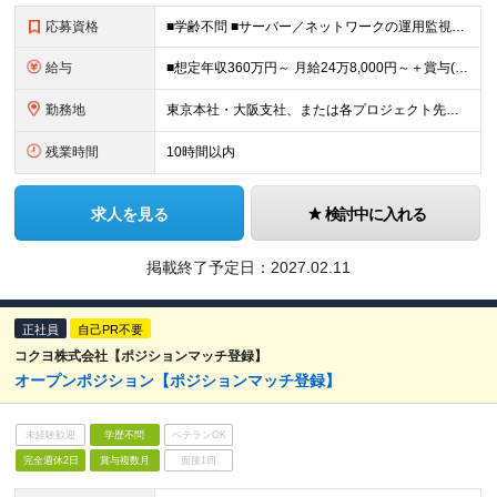
応募資格
■学齢不問 ■サーバー／ネットワークの運用監視1年以上のご経験 【外国籍の方へ】 ※上記に加え、以下3点が必須となります。 ・設計2年以上 ・日本語能力試験（JLPT）N1の取得 ・日本国内の企業で
給与
■想定年収360万円～ 月給24万8,000円～＋賞与(2回) ※試用期間6カ月間中の雇用形態に差異はございません。 ※固定残業代（21時間分/3万4,800円～）を含みます。超過分は別途支給いたし
勤務地
東京本社・大阪支社、または各プロジェクト先（1都3県、大阪府内）にて勤務となります。 ※勤務地は希望を考慮します。 ※転居を伴う転勤はありません。 ■東京勤務 東京本社または東京都・千葉県・埼玉県・
残業時間
10時間以内
求人を見る
検討中に入れる
掲載終了予定日：
2027.02.11
正社員
自己PR不要
コクヨ株式会社【ポジションマッチ登録】
オープンポジション【ポジションマッチ登録】
未経験歓迎
学歴不問
ベテランOK
完全週休2日
賞与複数月
面接1回