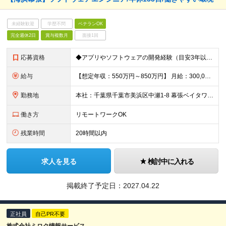
未経験歓迎
学歴不問
ベテランOK
完全週休2日
賞与複数月
面接1回
応募資格
◆アプリやソフトウェアの開発経験（目安3年以上） ◆高専卒以上の方 ※WEB/オープン系・モバイル系・組み込み製品などの開発経験者は親和性が高いです！
給与
【想定年収：550万円～850万円】 月給：300,000円～500,000円 ◇賞与実績年2回 ◇決算賞与あり ※試用期間3ヶ月（期間中の差異なし） ※残業代全額支給
勤務地
本社：千葉県千葉市美浜区中瀬1-8 幕張ベイタワー ※状況に応じて週2～3日の在宅勤務可 ※就業場所変更の範囲:当社の定めるところ
働き方
リモートワークOK
残業時間
20時間以内
求人を見る
検討中に入れる
掲載終了予定日：
2027.04.22
正社員
自己PR不要