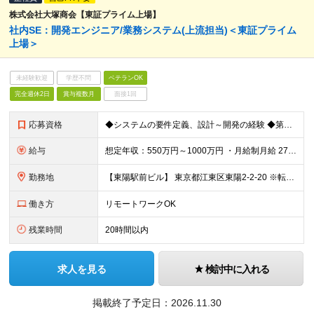
株式会社大塚商会【東証プライム上場】
社内SE：開発エンジニア/業務システム(上流担当)＜東証プライム
上場＞
未経験歓迎
学歴不問
ベテランOK
完全週休2日
賞与複数月
面接1回
応募資格
◆システムの要件定義、設計～開発の経験 ◆第一種運転免許普通自動車 【身につくスキル】 システム開発の上流から下流（企画・構想、設計・開発、テスト）まですべての工程を経験でき、アジャイルなど新たな開
給与
想定年収：550万円～1000万円 ・月給制月給 270,000円～ （基本給￥245,000～/諸手当￥25,000～） ※職務スキル(当社規定ランク)により「フレックス勤務・残業代は勤務時間に応
勤務地
【東陽駅前ビル】 東京都江東区東陽2-2-20 ※転勤当面無 (変更の範囲)上記を除く当社関連勤務地
働き方
リモートワークOK
残業時間
20時間以内
求人を見る
検討中に入れる
掲載終了予定日：
2026.11.30