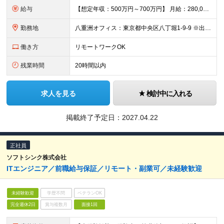
給与
【想定年収：500万円～700万円】 月給：280,000円～430,000円 ◇賞与実績年2回 ◇決算賞与あり ※試用期間3ヶ月（期間中の差異なし） ※残業代全額支給
勤務地
八重洲オフィス：東京都中央区八丁堀1-9-9 ※出社している社員が多いですが、状況に応じて在宅勤務可 ※就業場所変更の範囲:当社の定めるところ
働き方
リモートワークOK
残業時間
20時間以内
求人を見る
検討中に入れる
掲載終了予定日：
2027.04.22
正社員
ソフトシンク株式会社
ITエンジニア／前職給与保証／リモート・副業可／未経験歓迎
未経験歓迎
学歴不問
ベテランOK
完全週休2日
賞与複数月
面接1回