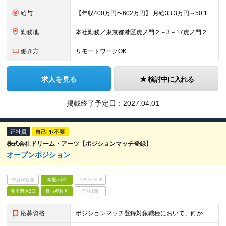
給与
【年収400万円〜602万円】 月給33.3万円～50.1万円 ※給与詳細は現職給与を加味して当社規定により決定します ※固定残業代（45時間分/9.1万円～13.6万円）を含みます ※業績により
勤務地
本社勤務／東京都港区虎ノ門２－3－17虎ノ門２丁目タワー ※オフィスに出社可能な地域にお住まいの方（予定を含む）が対象です ※リモートワーク可 慣れるまでは出社して並走し、頃合いを見て徐々にハイブリッ
働き方
リモートワークOK
求人を見る
検討中に入れる
掲載終了予定日：
2027.04.01
正社員
自己PR不要
株式会社ドリーム・アーツ【ポジションマッチ登録】
オープンポジション
未経験歓迎
学歴不問
ベテランOK
完全週休2日
賞与複数月
面接1回
応募資格
ポジションマッチ登録対象職種において、何かしらの知識・経験を有する方 【活かせる経験・スキル】 ポジションマッチ登録対象職種に関連する知識・経験 ※該当ポジションが数多く存在する為、様々な経験が活か