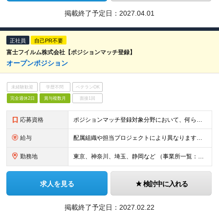
掲載終了予定日：
2027.04.01
正社員
自己PR不要
富士フイルム株式会社【ポジションマッチ登録】
オープンポジション
未経験歓迎
学歴不問
ベテランOK
完全週休2日
賞与複数月
面接1回
応募資格
ポジションマッチ登録対象分野において、何らかの知識・経験がある方
給与
配属組織や担当プロジェクトにより異なります。 経験・スキルを考慮の上、決定します。
勤務地
東京、神奈川、埼玉、静岡など （事業所一覧：https://www.fujifilm.com/jp/ja/about/corporate/office）
求人を見る
検討中に入れる
掲載終了予定日：
2027.02.22