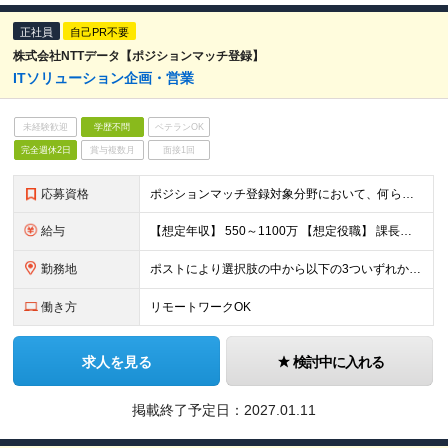
正社員
自己PR不要
株式会社NTTデータ【ポジションマッチ登録】
ITソリューション企画・営業
未経験歓迎
学歴不問
ベテランOK
完全週休2日
賞与複数月
面接1回
応募資格
ポジションマッチ登録対象分野において、何らかの知識・経験がある方 【活かせる経験・スキル】 ITソリューション企画・営業における何かしらの経験／スキル
給与
【想定年収】 550～1100万 【想定役職】 課長代理 主任 一般 ※これまでの経験・年齢などを考慮し、当社給与規則に基づき決定します。 ※残業手当 一般社員（定型勤務・フレックスタイム制）の
勤務地
ポストにより選択肢の中から以下の3ついずれか ・定型勤務（実質労働時間との連動） ・みなし労働時間制の採用 専門業務型裁量労働制 みなし労働時間7.5時間 ・フレックスタイム制（コアタイム有無
働き方
リモートワークOK
求人を見る
検討中に入れる
掲載終了予定日：
2027.01.11