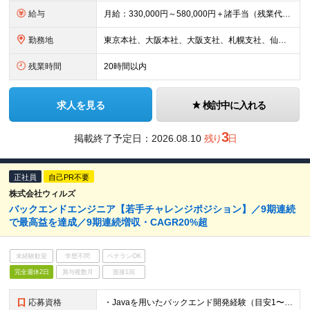
給与
月給：330,000円～580,000円＋諸手当（残業代は1分単位で全額支給）＋賞与年2回 ※経験・スキルを考慮のうえ、当社規定により決定いたします。 ※残業代は別途全額支給いたします。 想定年収
勤務地
東京本社、大阪本社、大阪支社、札幌支社、仙台支社、静岡支社、名古屋支社、福岡支社、品川分室、大阪分室、または弊社取引ユーザー先（常駐） 転勤有無：基本なし（本人の希望を考慮いたします。） ※入社後、
残業時間
20時間以内
求人を見る
検討中に入れる
3
掲載終了予定日：
2026.08.10
残り
日
正社員
自己PR不要
株式会社ウィルズ
バックエンドエンジニア【若手チャレンジポジション】／9期連続
で最高益を達成／9期連続増収・CAGR20%超
未経験歓迎
学歴不問
ベテランOK
完全週休2日
賞与複数月
面接1回
応募資格
・Javaを用いたバックエンド開発経験（目安1〜3年以上） ・Webアプリケーションの新規開発または機能開発の実務経験 （外国人エンジニアの方） ・日本企業での就業経験があり、日本語での円滑なコミュ