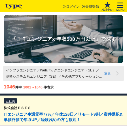
ログイン
会員登録
検討中(
0
)
MENU
『ＩＴエンジニアx 年収500万円以上』で探す
インフラエンジニア／Webバックエンドエンジニア（SE）／
変更
基幹システム系エンジニア（SE）／その他アプリケーション開
発エンジニア（SE）／Webバックエンドエンジニア（PG）／
1046
件中
1001～1046
件表示
基幹システム系エンジニア（PG）／組み込み系・IoTエンジニ
ア（PG）／その他・アプリケーション開発エンジニア（PG）
正社員
／テクニカルサポート・ヘルプデスク／セキュリティエンジニ
ア／社内SE・情報システムエンジニア／その他IT・Webエンジ
株式会社ＥＳＥＳ
ITエンジニア◆還元率77%／年休126⽇／リモート9割／案件選択&
ニア関連職／Webアプリケーション開発（PM・PL）／組込
単価評価で年収UP／経験浅めの方も歓迎！
系・IoT（PM・PL）／その他マネジメント関連職／ITコンサル
タント／SAP・ERP導入コンサルタント／プリセールス／500