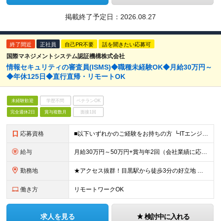
掲載終了予定日：
2026.08.27
終了間近
正社員
自己PR不要
話を聞きたい応募可
国際マネジメントシステム認証機構株式会社
情報セキュリティの審査員(ISMS)◆職種未経験OK◆月給30万円～
◆年休125日◆直行直帰・リモートOK
未経験歓迎
学歴不問
ベテランOK
完全週休2日
賞与複数月
面接1回
応募資格
■以下いずれかのご経験をお持ちの方 ┗ITエンジニアとしての実務経験（セキュリティ、ネットワーク、インフラ、サーバー、ソフトウェア、開発、運用サポート、ヘルプデスクなど）☆年数、業種、工程は不問 ┗I
給与
月給30万円～50万円+賞与年2回（会社業績に応じる） ※経験・年齢などを考慮の上、当社規定により優遇します。 ※固定残業代30時間分/月(6万円～10万円)を含みます。超過分は別途支給 ※試用期
勤務地
★アクセス抜群！目黒駅から徒歩3分の好立地 ★準備やレポート作成時はリモートワークOK ■本社 東京都品川区上大崎2-24-11 目黒西口M2号館5階 ※（変更の範囲）上記を除く当社関連勤務地
働き方
リモートワークOK
求人を見る
検討中に入れる