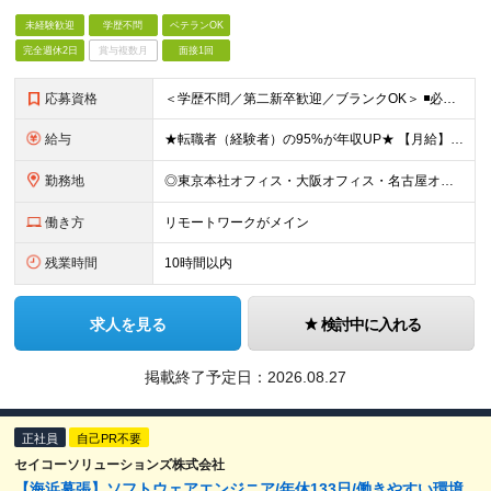
万円以上
未経験歓迎
学歴不問
ベテランOK
完全週休2日
賞与複数月
面接1回
応募資格
＜学歴不問／第二新卒歓迎／ブランクOK＞ ◾️必須スキル IT業界での何らかの実務経験をお持ちの方（10ヶ月以上） ◎担当フェーズ・使用言語・開発環境・経験年数・雇用形態などは一切問いません！ ◎ブ
給与
★転職者（経験者）の95%が年収UP★ 【月給】 25万円～80万円（みなし残業代含む） ※経験・能力・キャリアの希望を考慮し、前職よりも給与がアップする案件アサインに努めます。 ※月給にみなし残業
勤務地
◎東京本社オフィス・大阪オフィス・名古屋オフィス・福岡オフィス ◎首都圏・関西圏・名古屋・福岡のクライアント先 ※希望を考慮いたします。 ※会社都合の転勤はありません（100％エンジニアに選択権があ
働き方
リモートワークがメイン
残業時間
10時間以内
求人を見る
検討中に入れる
掲載終了予定日：
2026.08.27
正社員
自己PR不要
セイコーソリューションズ株式会社
【海浜幕張】ソフトウェアエンジニア/年休133日/働きやすい環境