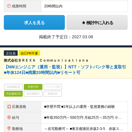
残業時間
20時間以内
求人を見る
検討中に入れる
掲載終了予定日：
2027.03.08
正社員
自己PR不要
株式会社ＢＲＥＸＡ Ｃｏｍｍｕｎｉｃａｔｉｏｎｓ
【NWエンジニア（運用・監視）】NTT・ソフトバンク等と直取引
■年休124日■残業20時間以内■リモート可
未経験歓迎
学歴不問
ベテランOK
完全週休2日
賞与複数月
面接1回
応募資格
■学歴不問 ■1年以上の運用・監視業務の経験
給与
■年収350万円～500万円 月給25万～35万円 ※経験、スキルに応じて決定します ※残業代全額支給 ※試用期間3ヵ月あり。期間中の給与・待遇の差異はありません
勤務地
～在宅勤務可～ ■東京都港区赤坂2-3-5 赤坂スターゲートプラザ14階 （変更の範囲）会社の定める勤務地