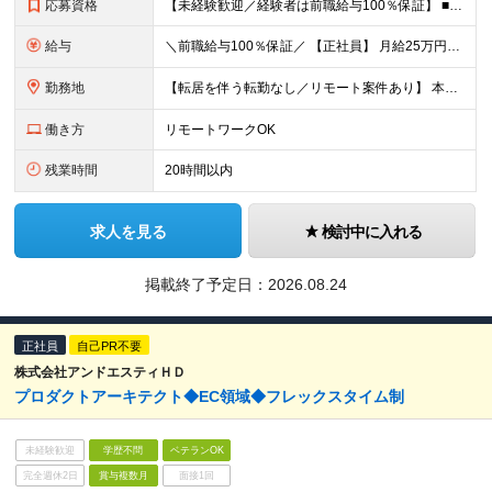
応募資格
【未経験歓迎／経験者は前職給与100％保証】 ■大卒以上 ■プログラミング学習経験をお持ちの方 ※言語不問 ※実務経験は問いません 「独学でアプリを作った」 「スクールで学んだ」 「GitHubに学
給与
＼前職給与100％保証／ 【正社員】 月給25万円～40万円＋各種手当＋賞与年2回 ※昨年度賞与実績：4カ月分以上 【契約社員】 月給30万円～60万円＋各種手当＋特別賞与 ※会社業績・本人貢献度
勤務地
【転居を伴う転勤なし／リモート案件あり】 本社または1都3県のプロジェクト先での勤務となります。 【本社】 東京都新宿区市谷薬王寺町5-23 共同計画市谷薬王寺ビル4F ※案件によりリモートワーク
働き方
リモートワークOK
残業時間
20時間以内
求人を見る
検討中に入れる
掲載終了予定日：
2026.08.24
正社員
自己PR不要
株式会社アンドエスティＨＤ
プロダクトアーキテクト◆EC領域◆フレックスタイム制
未経験歓迎
学歴不問
ベテランOK
完全週休2日
賞与複数月
面接1回