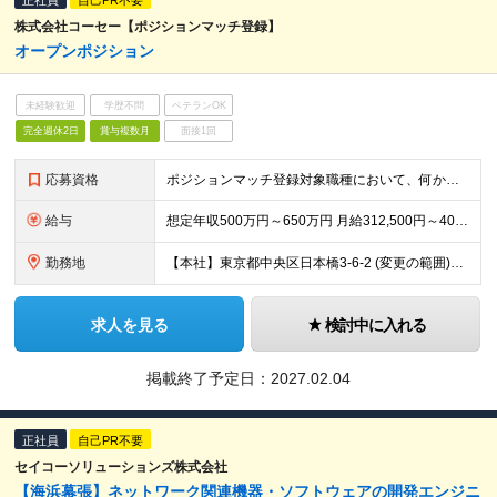
正社員
自己PR不要
株式会社コーセー【ポジションマッチ登録】
オープンポジション
未経験歓迎
学歴不問
ベテランOK
完全週休2日
賞与複数月
面接1回
応募資格
ポジションマッチ登録対象職種において、何かしらの知識・経験を有する方
給与
想定年収500万円～650万円 月給312,500円～406,250円 ※スキル・実務経験により決定します ※試用期間6ヶ月あり(期間中の待遇の差異なし) ※残業代別途全額支給
勤務地
【本社】東京都中央区日本橋3-6-2 (変更の範囲)その他当社関連勤務地
求人を見る
検討中に入れる
掲載終了予定日：
2027.02.04
正社員
自己PR不要
セイコーソリューションズ株式会社
【海浜幕張】ネットワーク関連機器・ソフトウェアの開発エンジニ