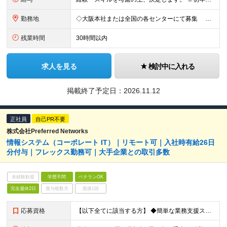
勤務地
◇大阪本社または全国の各センターにて募集 転勤は当面の間ありません。 【本社】 大阪府大阪市北区梅田3-2-2 JPタワー大阪 22F 【東京オフィス】 東京都港区赤坂2丁目17番22号 赤坂ト
残業時間
30時間以内
求人を見る
検討中に入れる
掲載終了予定日：
2026.11.12
正社員
自己PR不要
株式会社Preferred Networks
情報システム（コーポレート IT）｜リモート可｜入社時有給26日
分付与｜フレックス勤務可｜大手企業との取引多数
未経験歓迎
学歴不問
ベテランOK
完全週休2日
賞与複数月
面接1回
応募資格
【以下全てに該当する方】 ◆簡単な業務支援スクリプト作成スキル（PowerShell、Google Apps Script、Node.js など）がある方 ◆Mac クライアント PC に精通している