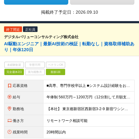
掲載終了予定日：
2026.09.10
終了間近
正社員
デジタルバリューコンサルティング株式会社
AI駆動エンジニア｜最新AI技術の検証｜転勤なし｜資格取得補助あ
り｜年休120日
未経験歓迎
学歴不問
ベテランOK
完全週休2日
賞与複数月
面接1回
応募資格
■高専、専門学校卒以上 ■システム設計経験をお持ちの方 ┗業務システム・Webシステムの基本設計〜詳細設計の実務経験（4年以上目安） ┗顧客向け設計書・運用手順書、社内向け検証レポートなど、 対象に
給与
年俸制 560万円～1200万円（12分割して月額支給） ※経験やスキルを考慮して決定します。 ※年額（基本給）：4,606,188円～ ※その他固定手当/月：5,000円 ※固定残業手当/月：82
勤務地
【本社】 東京都新宿区西新宿3-2-9 新宿ワシントンホテルビル本館2F または 東京都千代田区神田錦町2-2-1 KANDA SQUARE 11F Wework または 都内近郊のクライアン
働き方
リモートワーク相談可能
残業時間
20時間以内