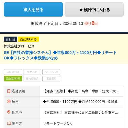
求人を見る
検討中に入れる
6
掲載終了予定日：
2026.08.13
残り
日
正社員
自己PR不要
株式会社グロービス
SE【自社の業務システム】◆年収600万～1100万円◆リモート
OK◆フレックス◆残業少なめ
未経験歓迎
学歴不問
ベテランOK
完全週休2日
賞与複数月
面接1回
応募資格
【知識・経験】 ◆高校・高専・専修・短大・大学・大学院卒以上 ◆社会人就業経験3年以上 ◆業務システムの要件定義・設計・開発・運用までの一連の業務経験が5年以上 ◆下記いずれかの分野に強みのある
給与
◆年収600～1100万円 ◆月給500,000円～916,666円 ※上記金額には固定残業代（130,304円～238,889円／月45時間分）を含みます ※組織への適応、周囲との関係性構築を目的
勤務地
【東京本社】 東京都千代田区二番町5-1 住友不動産麹町ビル ※(変更の範囲) 本社及び国内外の全ての事業所および会社の定める場所 (リモートワーク実施場所を含む) 将来的に出向を実施した場合
働き方
リモートワークOK