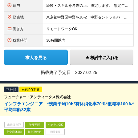
給与
経験・スキルを考慮の上、決定します。 想定年収720万円〜1,800万円 ※管理職のため年俸制 ※試用期間3カ月 ※試用期間中の給与・待遇に差異はありません。
勤務地
東京都中野区中野4-10-2 中野セントラルパークサウス16F （将来的な就業場所の変更の範囲）会社の定める事業所への異動（総合職は転居を伴う配置転換を含む）を命じることがある。
働き方
リモートワークOK
残業時間
30時間以内
求人を見る
検討中に入れる
掲載終了予定日：
2027.02.25
正社員
自己PR不要
フューチャー・アンティークス株式会社
インフラエンジニア｜*残業平均10h*有休消化率70％*復職率100％*
平均年齢32歳
未経験歓迎
学歴不問
ベテランOK
完全週休2日
賞与複数月
面接1回