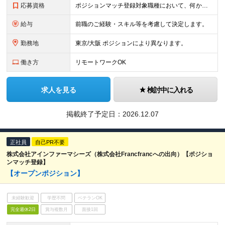
応募資格
ポジションマッチ登録対象職種において、何かしらの知識・経験を有する方 【活かせる経験・スキル】 ポジションマッチ登録対象職種に関連する知識・経験
給与
前職のご経験・スキル等を考慮して決定します。
勤務地
東京/大阪 ポジションにより異なります。
働き方
リモートワークOK
求人を見る
検討中に入れる
掲載終了予定日：
2026.12.07
正社員
自己PR不要
株式会社アインファーマシーズ（株式会社Francfrancへの出向）【ポジショ
ンマッチ登録】
【オープンポジション】
未経験歓迎
学歴不問
ベテランOK
完全週休2日
賞与複数月
面接1回