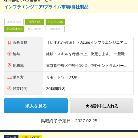
株式会社ミロク情報サービス
インフラエンジニア/プライム市場/自社製品
未経験歓迎
学歴不問
ベテランOK
完全週休2日
賞与複数月
面接1回
応募資格
【いずれか必須】 ・Azureインフラエンジニアの経験（1年以上） ・プログラム開発の実務経験 （社会人経験3年以内であればプログラム開発未経験も可） ・アプリケーションを稼動させる仮想環境やインフ
給与
経験・スキルを考慮の上、決定します。 一般職 想定年収430万円〜750万円 月給25万5千円〜45万円 ※別途残業代全額支給 管理職 想定年収720万円〜980万円 月給60万円〜81万5千円
勤務地
東京都中野区中野4-10-2 中野セントラルパークサウス16F （将来的な就業場所の変更の範囲）会社の定める事業所への異動（総合職は転居を伴う配置転換を含む）を命じることがある。
働き方
リモートワークOK
残業時間
20時間以内
求人を見る
検討中に入れる
掲載終了予定日：
2027.02.25