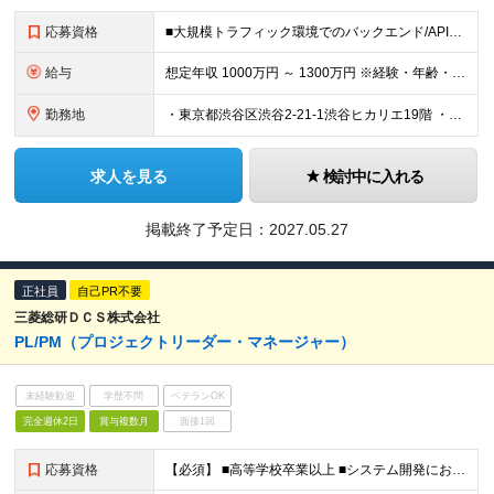
応募資格
■大規模トラフィック環境でのバックエンド/API設計・開発経験 ・Node.js（TypeScript）やGo等を用いた、BFFあるいはマイクロサービスの アーキテクチャ設計と実装経験（目安5年
給与
想定年収 1000万円 ～ 1300万円 ※経験・年齢・前給を考慮の上決定します ※試用期間3ヶ月（給与や諸待遇は変わりません）
勤務地
・東京都渋谷区渋谷2-21-1渋谷ヒカリエ19階 ・東京都渋谷区渋谷1-10-9 MIYAMASU TOWER ※変更の範囲：上記を除く当社関連勤務地
求人を見る
検討中に入れる
掲載終了予定日：
2027.05.27
正社員
自己PR不要
三菱総研ＤＣＳ株式会社
PL/PM（プロジェクトリーダー・マネージャー）
未経験歓迎
学歴不問
ベテランOK
完全週休2日
賞与複数月
面接1回
応募資格
【必須】 ■高等学校卒業以上 ■システム開発における一連の経験（要件定義からリリース・本稼働まで） ■プロジェクトリード経験（目安：30人月以上の規模の案件全体をリードした経験）