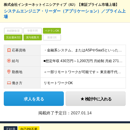
株式会社インターネットイニシアティブ（IIJ）【東証プライム市場上場】
システムエンジニア・リーダー（アプリケーション）／プライム上
場
未経験歓迎
学歴不問
ベテランOK
完全週休2日
賞与複数月
面接1回
応募資格
・金融系システム、またはASPやSaaSといったプラットフォームサービスの要件定義・基本設計から一貫したシステム開発に携わった経験 ※上記に加え、以下いずれか必須 ・金融系自社プロダクトの設計開発管
給与
■想定年収 430万円～1,200万円 月給制 月給 271,834円～ 【標準賞与】月給2か月分×年2回（合計年4か月分：6月/12月に支給） 【残業代】年収430万円の場合：基本給￥233,0
勤務地
＜一部リモートワークが可能です＞ 東京都千代田区富士見2-10-2 飯田橋グラン・ブルーム ※受動喫煙対策：屋内喫煙可能場所あり ※変更の範囲：上記を除く当社関連勤務地
働き方
リモートワークOK
求人を見る
検討中に入れる
掲載終了予定日：
2027.01.14
正社員
自己PR不要