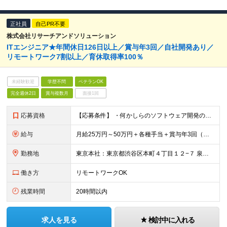
正社員
自己PR不要
株式会社リサーチアンドソリューション
ITエンジニア★年間休日126日以上／賞与年3回／自社開発あり／
リモートワーク7割以上／育休取得率100％
未経験歓迎
学歴不問
ベテランOK
完全週休2日
賞与複数月
面接1回
応募資格
【応募条件】 ・何かしらのソフトウェア開発の経験がある方（1年以上を想定） ※コーディング経験必須 Web・オープン系（Java、C# 等）の環境でやっていた方はすぐに活躍できます！ ＼こんな方は
給与
月給25万円～50万円＋各種手当＋賞与年3回（実績5ヶ月分あり） ※経験・能力に応じて給与を決定します ※残業代は1分単位で全額支給いたします
勤務地
東京本社：東京都渋谷区本町４丁目１２−７ 泉西新宿ビル ３階 または近郊の開発プロジェクト先 ※リモートワーク・ハイブリッド勤務（在宅＋出社）を導入しています。 ※プロジェクトのフェーズやセキュリテ
働き方
リモートワークOK
残業時間
20時間以内
求人を見る
検討中に入れる