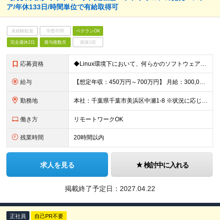
ア/年休133日/時間単位で有給取得可
未経験歓迎
学歴不問
ベテランOK
完全週休2日
賞与複数月
面接1回
応募資格
◆Linux環境下において、何らかのソフトウェア開発経験がある方（組み込み・業務システム等） ◆高専卒以上の方
給与
【想定年収：450万円～700万円】 月給：300,000円～400,000円 ◇賞与実績年2回 ◇決算賞与あり ※試用期間3ヶ月（期間中の差異なし） ※残業代全額支給
勤務地
本社：千葉県千葉市美浜区中瀬1-8 ※状況に応じて週2～3日の在宅勤務可 ※就業場所変更の範囲:当社の定めるところ
働き方
リモートワークOK
残業時間
20時間以内
求人を見る
検討中に入れる
掲載終了予定日：
2027.04.22
正社員
自己PR不要