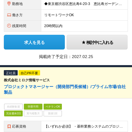
勤務地
◆東京都渋谷区恵比寿4-20-3 恵比寿ガーデンプレイスタワー29階 ◆広島県広島市中区大手町1-2-1 おりづるタワー6F ※リモートワークの頻度：月3割 (変更の範囲)上記を除く当社関連勤務地
働き方
リモートワークOK
残業時間
20時間以内
求人を見る
検討中に入れる
掲載終了予定日：
2027.02.25
正社員
自己PR不要
株式会社ミロク情報サービス
プロジェクトマネージャー（開発部門長候補）/プライム市場/自社
製品
未経験歓迎
学歴不問
ベテランOK
完全週休2日
賞与複数月
面接1回
応募資格
【いずれか必須】 ・基幹業務システムのプロジェクト管理経験（3年以上） ・30人月以上のプロジェクト管理経験（1回以上）