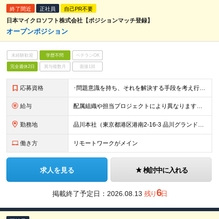
終了間近
正社員
自己PR不要
日本マイクロソフト株式会社【ポジションマッチ登録】
オープンポジション
未経験歓迎
学歴不問
ベテランOK
完全週休2日
賞与複数月
面接1回
応募資格
･問題意識を持ち、それを解決する手段を考え行動に移せる方 ･マイクロソフト製品に対する高い興味を有する方 ･技術力向上に対する熱い情熱を持つ方 ･コミュニケーション能力の高い方 ･お客様への責
給与
配属組織や担当プロジェクトにより異なります。 ▼参考情報 ----------------------- 年俸650万～（1/12を月々支給） ※経験、能力を考慮の上、当社規定により優遇いたします
勤務地
品川本社（東京都港区港南2-16-3 品川グランドセントラルタワー） ※配属組織や担当プロジェクトにより異なる可能性がございます。
働き方
リモートワークがメイン
求人を見る
検討中に入れる
6
掲載終了予定日：
2026.08.13
残り
日