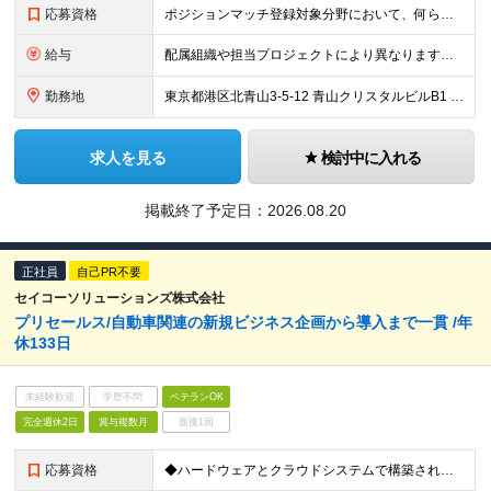
応募資格
ポジションマッチ登録対象分野において、何らかの知識・経験がある方 ■求める人物像 ・物事に対して責任感を持ち、積極的に取り組める方 ・幅広い分野に関心を持つ感度の高い方 ・基本的な社会人力（考える力
給与
配属組織や担当プロジェクトにより異なります。 経験・スキルを考慮の上、決定します。
勤務地
東京都港区北青山3-5-12 青山クリスタルビルB1 ※配属組織や担当プロジェクトにより異なる場合がございます。
求人を見る
検討中に入れる
掲載終了予定日：
2026.08.20
正社員
自己PR不要
セイコーソリューションズ株式会社
プリセールス/自動車関連の新規ビジネス企画から導入まで一貫 /年
休133日
未経験歓迎
学歴不問
ベテランOK
完全週休2日
賞与複数月
面接1回
応募資格
◆ハードウェアとクラウドシステムで構築されたサービスの営業経験または開発経験 ◆クラウド基本知識（AWSが望ましい）、Webサービス設計の基本知識 ◆市場ニーズや課題の分析力 ◆新しいシステム技術への