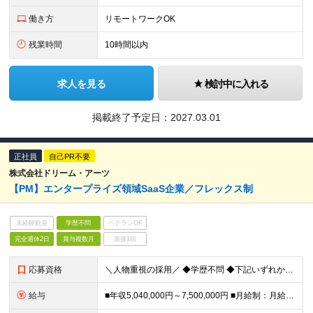
働き方
リモートワークOK
残業時間
10時間以内
求人を見る
検討中に入れる
掲載終了予定日：
2027.03.01
正社員
自己PR不要
株式会社ドリーム・アーツ
【PM】エンタープライズ領域SaaS企業／フレックス制
未経験歓迎
学歴不問
ベテランOK
完全週休2日
賞与複数月
面接1回
応募資格
＼人物重視の採用／ ◆学歴不問 ◆下記いずれかを満たす方 ・SIerなどでプロジェクトマネージャー、プロジェクトリーダーの経験のある方 ・システム開発プロジェクトの経験のある方 ・開発経験のある方
給与
■年収5,040,000円～7,500,000円 ■月給制：月給336,000円〜500,000円 （基本給248,600円～369,900円 固定残業代87,400円～130,100円/45時間相当