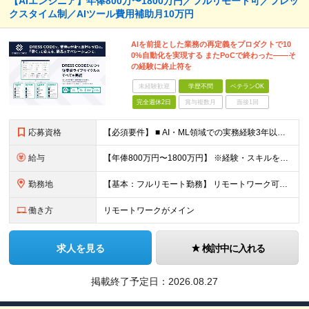
【AIエンジニア】年俸800万〜1800万円／フルリモート可／フレッ
クスタイム制／AIツール費用補助月10万円
AIを前提とした業務の再定義をプロダクトで10
0%自動化を実現する またPoCで終わった——そ
の経験に終止符を
未経験歓迎
学歴不問
ベテランOK
完全週休2日
賞与複数月
面接1回
応募資格
【必須要件】 ■ AI・ML領域での実務経験3年以上 （LLM活用・RAG構成・MLモデル実装・評価基盤構築のいずれかを含む） ■ 学歴不問 ※本社オフィスに出社できる方を想定しています ※第一言語が日本語でない方は日本語能力試験N1取得レベルに限ります 【このような方を歓迎します】 ◎ PoCで終わった経験があり、本番まで届けたい方 ◎ AIをプロダクトの中枢に組み込む設計をしたい方 ◎ 企画段階からAI活用の価値を定義することに興味がある方 ◎ 評価基盤・ログ設計など、品質担保にこだわって取り組める方 ━━━━━━━━━━ 求める人物像 ━━━━━━━━━━ ■ 実装だけでなく「なぜAIが必要か」を自分で定義できる方 ■ 最後まで責任を持って本番に届けられる方 ■ プロダクトの中長期ロードマップを見据えた設計ができる方 ■ 役割を限定せず、成果にコミットするスタンスをお持ちの方 ◎ 転職回数や経歴よりも、「何を考え、何を作ってきたか」を重視します。 まずはお気軽にご応募ください。
給与
【年俸800万円〜1800万円】 ※経験・スキルを考慮のうえ決定します ※年俸を12分割して月額支給（賞与なし） ※月額：66.7万円〜150万円（基本給：493,256円＋固定残業代：173,411円〜基本給：1,109,826円＋固定残業代：390,174円） ※固定残業代は45時間分として支給 ※45時間を超える時間外労働分については別途全額支給 ※試用期間3か月 ※期間中の待遇差異はなし ━━━━━━━━ 給与レンジの目安 ━━━━━━━━ → AI/ML実務3〜5年 / 実装中心：800万円〜 → RAG・評価基盤・本番運用経験あり：1,000万円〜 → 企画〜運用まで一気通貫・技術リード経験あり：1,200万円〜 → 幅広い実績・高い自走力：応相談（上限なし） ━━━━━━━━ 評価について ━━━━━━━━ 現時点では明確な評価制度の運用は行っていませんが、 市場価値・貢献度を加味した柔軟な給与設計を行っています。 CEOとの距離が近く、キャリア・処遇の相談も随時可能です。 ━━━━━━━━ その他手当 ━━━━━━━━ → 通勤交通費（実費支給） → AIツール費用（月10万円/人規模）会社負担 → オフィス環境（ハイスペックチェア・モニター1人2台）
勤務地
【基本：フルリモート勤務】 リモートワーク可能です。 ただし、必要に応じてオフィスまたはメンバー間での集合を行うため、 本社オフィスに出社できる方を想定しています。 【本社】 東京都中央区築地2-1-4 銀座 PREX East 8F ━━━━━━━━━━ 出社のイメージ ━━━━━━━━━━ 平均週2回程度の出社が目安ですが、強制ではありません。 チームで集まって設計のセッションを行う際や、 全社で議論が必要なタイミングに集まるケースが中心です。 ━━━━━━━━━━ リモート時のコミュニケーション ━━━━━━━━━━ Slack + Notionを中心に情報共有し、 必要に応じてオンラインMTGをすぐに立ち上げて議論します。 (変更の範囲)上記を除く当社関連勤務地
働き方
リモートワークがメイン
求人を見る
検討中に入れる
掲載終了予定日：2026.08.27