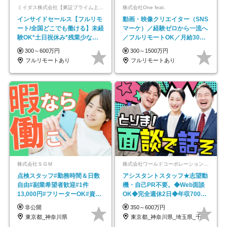
ミイダス株式会社【東証プライム上場パーソルグループ】
株式会社One feat.
インサイドセールス【フルリモ
動画・映像クリエイター（SNS
ート/全国どこでも働ける】未経
マーケ）／経験ゼロから一流へ
験OK*土日祝休み*残業少なめ*
／フルリモートOK／月給30万
在宅勤務手当あり
円～／年休130日以上
300～600万円
300～1500万円
フルリモートあり
フルリモートあり
株式会社ＳＧＭ
株式会社ワールドコーポレーション 採用事業部【上場グループ】
点検スタッフ#勤務時間＆日数
アシスタントスタッフ★志望動
自由#副業希望者歓迎#1件
機・自己PR不要。◆Web面談
13,000円#フリーターOK#資格
OK◆完全週休2日◆年収700万
スキル不要
円可/p13
非公開
350～600万円
東京都_神奈川県
東京都_神奈川県_埼玉県_千葉県_大阪府…