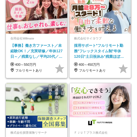
合同会社Willmate
株式会社サイヨウブ
【事務】働き方ファースト／未
採用サポート*フルリモート勤
経験OK！／充実研修／年休127
務*フレックスタイム制*年休
日～／残業なし／平均20代／リ
120日*土日祝休み*残業ほぼな
モートOK
し*育児中社員8割以上
400～550万円
400～450万円
フルリモートあり
フルリモートあり
株式会社損害保険リサーチ
ＦＪＵＴプラス株式会社