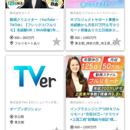
株式会社ＯＬＣ
株式会社コプロコンストラクション【東証プライム上場コプロ・ホールディングス子会社】
動画クリエイター（YouTube・
※プロジェクトサポート事務☆
TikTok）【フレックス/フルリ
未経験から月収37万円も可☆リ
モ】未経験OK｜Web研修1年間
モート研修あり☆土日祝休☆20
｜副業OK
代～30代活躍/b
300～350万円
300～1350万円
フルリモートあり
東京都_神奈川県_埼玉県_大阪府_愛知県…
株式会社TVer【ポジションマッチ登録】
株式会社Ｃｒａｎｅ＆Ｉ
オープンポジション
インフラエンジニア*100％フル
リモート*月収50万～*クラウド
非公開
×上流工程*前職給与保証*残業
東京都
月9.8h
600～1200万円