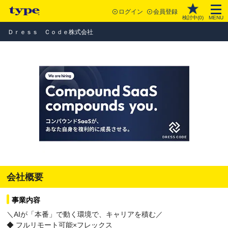
ログイン
会員登録
検討中(
0
)
MENU
Ｄｒｅｓｓ Ｃｏｄｅ株式会社
会社概要
事業内容
＼AIが「本番」で動く環境で、キャリアを積む／
◆ フルリモート可能×フレックス