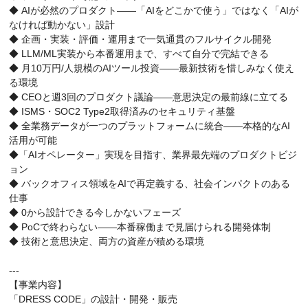
◆ AIが必然のプロダクト——「AIをどこかで使う」ではなく「AIが
なければ動かない」設計
◆ 企画・実装・評価・運用まで一気通貫のフルサイクル開発
◆ LLM/ML実装から本番運用まで、すべて自分で完結できる
◆ 月10万円/人規模のAIツール投資——最新技術を惜しみなく使え
る環境
◆ CEOと週3回のプロダクト議論——意思決定の最前線に立てる
◆ ISMS・SOC2 Type2取得済みのセキュリティ基盤
◆ 全業務データが一つのプラットフォームに統合——本格的なAI
活用が可能
◆「AIオペレーター」実現を目指す、業界最先端のプロダクトビジ
ョン
◆ バックオフィス領域をAIで再定義する、社会インパクトのある
仕事
◆ 0から設計できる今しかないフェーズ
◆ PoCで終わらない——本番稼働まで見届けられる開発体制
◆ 技術と意思決定、両方の資産が積める環境
---
【事業内容】
「DRESS CODE」の設計・開発・販売