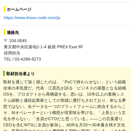
ホームページ
https://www.dress-code.com/ja
連絡先
〒 104-0045
東京都中央区築地2-1-4 銀座 PREX East 8F
採用担当
TEL / 03-4288-8273
取材担当者より
取材を通じて強く感じたのは、「PoCで終わらせない」という組織
全体の本気度だ。代表・江尻氏が語る「ビジネスの基盤となる組織
OSを、プロダクトから再構築する」思いは、15年以上の業務シス
テム経験と連続起業家としての実績に裏打ちされており、単なる夢
想ではない。全データを一つのプラットフォームに統合するからこ
そ、AIオペレーターという構想が現実味を帯びる。「上長という文
化を作らない」「全員がCTOだと思っている」——この言葉通り、
CEOを含むMTGに全員が参加し、ADRを月20〜30本書き残す文化
は、意思決定のスピードと透明性を同時に実現している。「また自