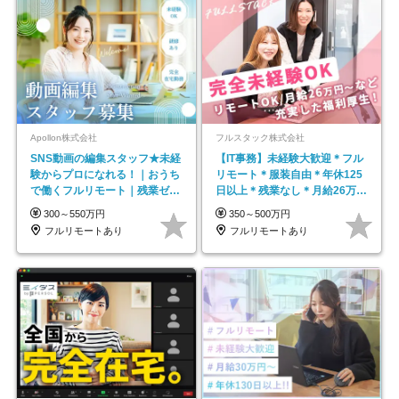
Apollon株式会社
フルスタック株式会社
SNS動画の編集スタッフ★未経
【IT事務】未経験大歓迎＊フル
験からプロになれる！｜おうち
リモート＊服装自由＊年休125
で働くフルリモート｜残業ゼロ
日以上＊残業なし＊月給26万円
で18時退勤◎
以上
300～550万円
350～500万円
フルリモートあり
フルリモートあり