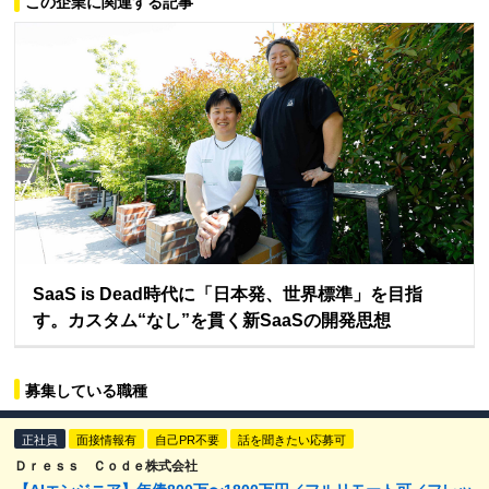
この企業に関連する記事
SaaS is Dead時代に「日本発、世界標準」を目指
す。カスタム“なし”を貫く新SaaSの開発思想
募集している職種
正社員
面接情報有
自己PR不要
話を聞きたい応募可
Ｄｒｅｓｓ Ｃｏｄｅ株式会社