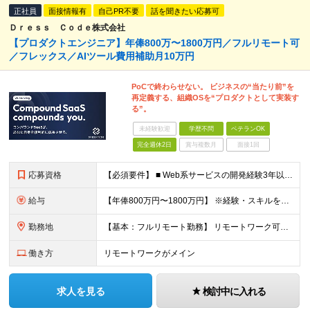
正社員
面接情報有
自己PR不要
話を聞きたい応募可
Ｄｒｅｓｓ Ｃｏｄｅ株式会社
【プロダクトエンジニア】年俸800万〜1800万円／フルリモート可
／フレックス／AIツール費用補助月10万円
PoCで終わらせない。 ビジネスの“当たり前”を
再定義する、組織OSを“プロダクトとして実装す
る”。
未経験歓迎
学歴不問
ベテランOK
完全週休2日
賞与複数月
面接1回
応募資格
【必須要件】 ■ Web系サービスの開発経験3年以上 ■ 学歴不問 ※本社オフィスに出社できる方を想定しています ※第一言語が日本語でない方は日本語能力試験N1取得レベルに限ります 【このような方を歓迎します】 ◎ 大規模toBプロダクトの開発・運用経験 ◎ グローバルプロダクトの開発・運用経験 ◎ 開発チーム・組織のテックリード経験 ◎ デザインシステムの構築・実装・運用経験 ◎ 監視やトラブルシューティングを含む運用・保守の実務経験 ━━━━━━━━━━ 求める人物像 ━━━━━━━━━━ ■ プロダクトの中長期ロードマップを見据えた開発ができる方 ■ ユーザーストーリーやユースケースに基づいて要件定義できる方 ■ 複雑な技術課題に対して構造的に戦略立案・実行ができる方 ■ 品質に妥協せず、あるべき姿を提案し続けられる方 ■ 役割を限定せず、成果にコミットするスタンスをお持ちの方 ◎ 転職回数や経歴よりも、「何を考え、何を作ってきたか」を重視します。 まずはお気軽にご応募ください。
給与
【年俸800万円〜1800万円】 ※経験・スキルを考慮のうえ決定します ※年俸を12分割して月額支給（賞与なし） ※月額：66.7万円〜150万円（基本給：493,256円＋固定残業代：173,411円〜基本給：1,109,826円＋固定残業代：390,174円） ※固定残業代は45時間分として支給 ※45時間を超える時間外労働分については別途全額支給 ※試用期間3か月 ※期間中の待遇差異はなし ━━━━━━━━━━ 給与レンジの目安 ━━━━━━━━━━ ■ Web系開発3〜5年 / 実装中心：800万円〜 ■ フルサイクル・設計経験あり：1,000万円〜 ■ 上流工程・技術選定・リード経験あり：1,200万円〜 ■ 幅広い実績・高い自走力：応相談（上限なし） ━━━━━━━━━ 評価について ━━━━━━━━━ 現時点では明確な評価制度の運用は行っていませんが、 市場価値・貢献度を加味した柔軟な給与設計を行っています。 CEOとの距離が近く、キャリア・処遇の相談も随時可能です。 ━━━━━━━━━ その他手当 ━━━━━━━━━ ■ 通勤交通費（実費支給） ■ AIツール費用（月10万円/人規模）会社負担 ■ オフィス環境（ハイスペックチェア・モニター1人2台）
勤務地
【基本：フルリモート勤務】 リモートワーク可能です。 ただし、必要に応じてオフィスまたはメンバー間での集合を行うため、 本社オフィスに出社できる方を想定しています。 【本社】 東京都中央区築地2-1-4 銀座 PREX East 8F ━━━━━━━━━━ 出社のイメージ ━━━━━━━━━━ 平均週2回程度の出社が目安ですが、強制ではありません。 チームで集まって設計のセッションを行う際や、 全社で議論が必要なタイミングに集まるケースが中心です。 ━━━━━━━━━━ リモート時のコミュニケーション ━━━━━━━━━━ Slack + Notionを中心に情報共有し、 必要に応じてオンラインMTGをすぐに立ち上げて議論します。 (変更の範囲)上記を除く当社関連勤務地
働き方
リモートワークがメイン
求人を見る
検討中に入れる