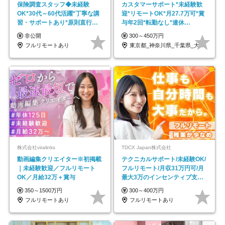
保険調査スタッフ◆未経験
カスタマーサポート*未経験歓
OK*30代～60代活躍*丁寧な講
迎*リモートOK*月27.7万可*賞
習・サポートあり*原則直行直
与年2回*転勤なし*連休
帰／全国募集・業務委託
OK/ZE010232
非公開
300～450万円
フルリモートあり
東京都_神奈川県_千葉県_大阪府_愛知県…
株式会社viralinks
TDCX Japan株式会社
動画編集クリエイター※初掲載
テクニカルサポート/未経験OK/
｜未経験歓迎／フルリモート
フルリモート/月収31万円可/月
OK／月給32万＋賞与
最大3万のインセンティブ支給/
平均年齢33歳
350～1500万円
300～400万円
フルリモートあり
フルリモートあり