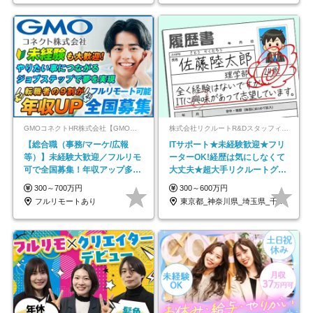
GMOコネクトHR株式会社【GMOインターネットグループ】
株式会社リクルートR&Dスタッフィング【リクルートグループ】
【総合職（事務/マーケ/広報
ITサポート★未経験歓迎★フリ
等）】未経験大歓迎／フルリモ
ーターOK!経歴は気にしなくて
可で全国募集！年収アップ多数
大丈夫★超大手リクルートグル
★年休最大130日★
ープの正社員/sg
300～700万円
300～600万円
フルリモートあり
東京都_神奈川県_埼玉県_千葉県_大阪府…