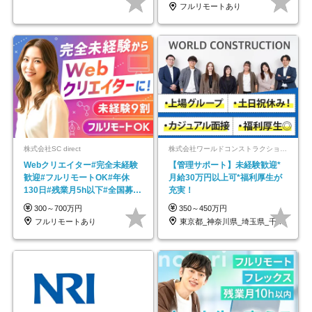
フルリモートあり
株式会社SC direct
株式会社ワールドコンストラクション 【東証一部】 (ワールドホールディングス・グループ)
Webクリエイター#完全未経験
【管理サポート】未経験歓迎*
歓迎#フルリモートOK#年休
月給30万円以上可*福利厚生が
130日#残業月5h以下#全国募集
充実！
#最大1年の研修
300～700万円
350～450万円
フルリモートあり
東京都_神奈川県_埼玉県_千葉県_大阪府…