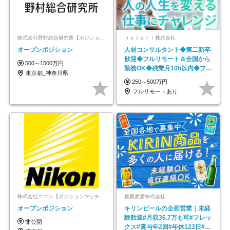
株式会社野村総合研究所【ポジションマッチ登録】
ｎｏｔａｒｉ株式会社
オープンポジション
人材コンサルタント◆第二新卒
歓迎◆フルリモート＆全国から
500～1500万円
勤務OK◆残業月10h以内◆フレ
東京都_神奈川県
ックス制
250～500万円
フルリモートあり
株式会社ニコン【ポジションマッチ登録】
麒麟麦酒株式会社
オープンポジション
キリンビールの企画営業｜未経
験歓迎#月収36.7万も可#フレッ
非公開
クス#賞与年2回#年休123日#完