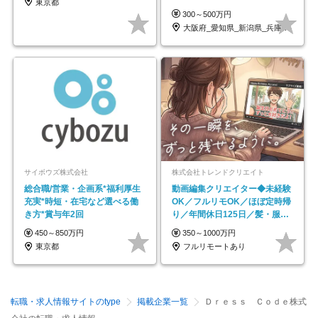
東京都
全週休2日制
300～500万円
大阪府_愛知県_新潟県_兵庫県_福岡県
サイボウズ株式会社
株式会社トレンドクリエイト
総合職/営業・企画系*福利厚生
動画編集クリエイター◆未経験
充実*時短・在宅など選べる働
OK／フルリモOK／ほぼ定時帰
き方*賞与年2回
り／年間休日125日／髪・服・
ネイル自由／副業OK
450～850万円
350～1000万円
東京都
フルリモートあり
転職・求人情報サイトのtype
掲載企業一覧
Ｄｒｅｓｓ Ｃｏｄｅ株式