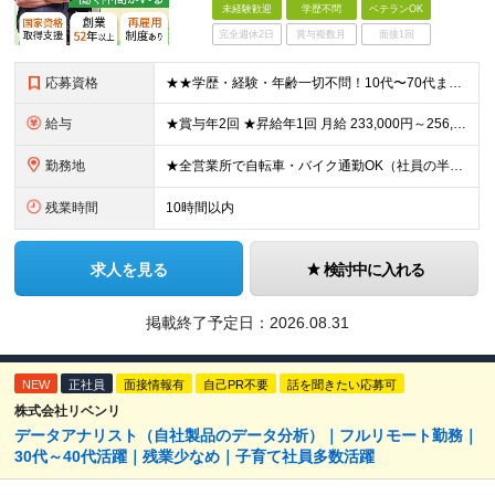
未経験歓迎
学歴不問
ベテランOK
完全週休2日
賞与複数月
面接1回
応募資格
★★学歴・経験・年齢一切不問！10代〜70代まで活躍中★★ ■未経験歓迎 ■第二新卒歓迎・ブランクOK 人物重視の採用です！元気な挨拶ができる方、安定した環境で長く働きたい方を歓迎します。
給与
★賞与年2回 ★昇給年1回 月給 233,000円～256,000円 +（各種手当）+（賞与年2回） ※経験、能力等を考慮の上、決定！月収30万円以上も可能です ※経験者の方は優遇します ※3ヶ月の
勤務地
★全営業所で自転車・バイク通勤OK（社員の半数がバイクで通勤） 【目黒営業所】 東京都目黒区目黒1-24-2 【五反田営業所】 東京都品川区大崎5-1-2 【中野営業所 新宿スタンド】 東京都中
残業時間
10時間以内
求人を見る
検討中に入れる
掲載終了予定日：
2026.08.31
NEW
正社員
面接情報有
自己PR不要
話を聞きたい応募可
株式会社リベンリ
データアナリスト（自社製品のデータ分析）｜フルリモート勤務｜
30代～40代活躍｜残業少なめ｜子育て社員多数活躍