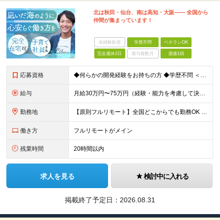
北は秋田・仙台、南は高知・大阪—— 全国から
仲間が集まっています！
未経験歓迎
学歴不問
ベテランOK
完全週休2日
賞与複数月
面接1回
応募資格
◆何らかの開発経験をお持ちの方 ◆学歴不問 ＜特に歓迎する方＞ ◎リーダー経験・PM経験のある方（優遇します） ◎フルリモートでも自律的に動ける方 ◎自社サービスや受託開発にゆくゆく携わりたい方 ◎
給与
月給30万円〜75万円（経験・能力を考慮して決定） ※固定残業代20時間分（4.0〜10.2万円）含む／超過分は全額支給 ※経験・スキルを考慮のうえ決定いたします ※6ヶ月の試用期間あり。期間中の待遇
勤務地
【原則フルリモート】全国どこからでも勤務OK ※希望に応じてオフィス勤務も可能 ■本社（湘南本社） 神奈川県藤沢市辻堂神台2-2-1 アイクロス湘南8階 └JR東海道線「辻堂駅」徒歩3分 ■東北支
働き方
フルリモートがメイン
残業時間
20時間以内
求人を見る
検討中に入れる
掲載終了予定日：
2026.08.31