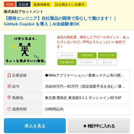
NEW
正社員
面接情報有
話を聞きたい応募可
株式会社アセットメント
【開発エンジニア】自社製品の開発で安心して働けます！｜
GitHub Copilot を導入｜AI未経験者OK
会社の知名度、特出したアピールポイント、あっ
たりしないけど...平均よりちょっといい会社で
す！
未経験歓迎
学歴不問
ベテランOK
完全週休2日
賞与複数月
面接1回
応募資格
◆Webアプリケーション／業務システム等の開発実務経験：5年以上 ◆日本国内在住の方
給与
月給40万円～60万円（固定残業手当を含む／通勤手当は別途支給） 想定年収480万円～720万円 ※固定残業手当は時間外労働の有無に関わらず40時間相当分、月額9万6千円～14万3千円を支給 （40
勤務地
東京都 豊島区 東池袋3-1-1 サンシャイン60 54F
残業時間
10時間以内
求人を見る
検討中に入れる