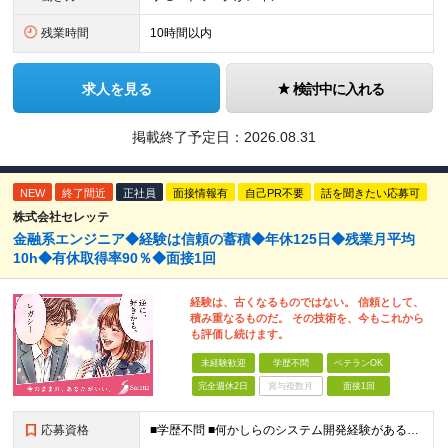
残業時間
10時間以内
求人を見る
検討中に入れる
掲載終了予定日：
2026.08.31
NEW
終了間近
正社員
面接情報有
自己PR不要
話を聞きたい応募可
株式会社セレッテ
金融系エンジニア◆経験は信頼の蓄積◆年休125日◆残業月平均
10h◆有休取得率90％◆面接1回
経験は、古くなるものではない。 信頼として、
積み重なるものだ。 その技術を、今もこれから
も評価し続けます。
未経験歓迎
学歴不問
ベテランOK
完全週休2日
賞与複数月
面接1回
応募資格
■学歴不問 ■何かしらのシステム開発経験がある方(2年以上・ジャンル不問) 【活かせる経験・スキル】 基本設計までの開発経験がある方なら即戦力として活躍いただけます。 【特に活かせるスキル】 ・J