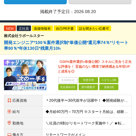
掲載終了予定日：
2026.08.20
NEW
正社員
面接情報有
自己PR不要
話を聞きたい応募可
株式会社ラポールスター
開発エンジニア*100％案件選択制*単価公開*還元率74％*リモート
率90％*年休130日*残業月10h
《100%案件選択×単価公開》スキルに見合う正当
な評価を！ 妥協のない環境で納得感ある年収UP
と成長を◎
未経験歓迎
学歴不問
ベテランOK
完全週休2日
賞与複数月
面接1回
応募資格
＊20代後半〜30代前半が活躍中！ ◆開発経験が3年以上ある方（Web・オープン系システム等） ◆学歴不問 ★Java(Spring、Spring Boot)、Python(Django)、 Re
給与
◆月給40万円～70万円 ※スタート月給は、経験・能力・前職の給与等を考慮の上で決定いたします。 ※上記金額には残業の有無に関わらず、 月30時間分の固定残業代（7万6,000円～13万3,000円
勤務地
＼社員の9割がリモートワーク実施中！／ ★転勤ナシ！ ★UIターン歓迎！ 関東、関西、東海、九州・中国エリアの各プロジェクト先から希望を優先して決定。 ※リモート案件も多数あり！ ◆関東エリア
働き方
リモートワークがメイン