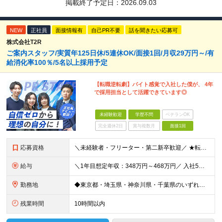
掲載終了予定日：
2026.09.03
NEW
正社員
面接情報有
自己PR不要
話を聞きたい応募可
株式会社T2R
ご案内スタッフ/実質年125日休/5連休OK/面接1回/月収29万円～/有
給消化率100％/5名以上採用予定
【転職逆転劇】バイト感覚で入社した僕が、 4年
で採用担当として活躍できています◎
未経験歓迎
学歴不問
ベテランOK
完全週休2日
賞与複数月
面接1回
応募資格
＼未経験者・フリーター・第二新卒歓迎／ ★転職回数4回の社員も現在は中心メンバーとして活躍中 ◆正社員デビューOK！ ◆学歴・経験一切不問 ▼----面接担当者より----▼ 「過去は変えられない
給与
＼1年目想定年収：348万円～468万円／ 入社5年目で月給60.8万円も実現可能！ 月給：25万円～35万円＋交通費全額支給＋資格手当＋賞与など ※経験・スキルを考慮の上、決定します ※残業代は
勤務地
◆東京都・埼玉県・神奈川県・千葉県のいずれかの携帯ショップやイベント会場に配属 ◆「家から近い場所で働きたい！」という社員の要望に応えてプロジェクトを獲得した実例あり ■本社 東京都豊島区南池袋2-
残業時間
10時間以内