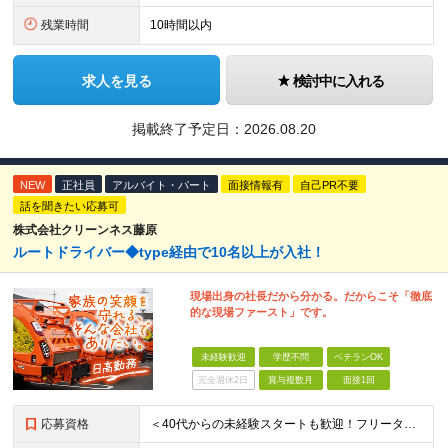
残業時間
10時間以内
求人を見る
検討中に入れる
掲載終了予定日：
2026.08.20
NEW
正社員
アルバイト・パート
面接情報有
自己PR不要
話を聞きたい応募可
株式会社クリーンネス藤原
ルートドライバー◆type経由で10名以上が入社！
現場出身の社長だから分かる。だからこそ「徹底
的な現場ファースト」です。
未経験歓迎
学歴不問
ベテランOK
完全週休2日
賞与複数月
面接1回
応募資格
＜40代からの未経験スタートも歓迎！フリーターでもOK＞ type経由での入社者多数！ほぼ全員未経験スタートです◎ ★自己PR＆志望理由必要ナシ ★応募者全員面接 ★未経験OK ★社会人経験初めても