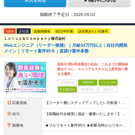
求人を見る
検討中に入れる
掲載終了予定日：
2026.09.03
NEW
正社員
面接情報有
自己PR不要
話を聞きたい応募可
Ｌｏｔｕｓ＆Ｃｏｍｐａｎｙ株式会社
Webエンジニア（リーダー候補）｜月給34万円以上｜自社内開発
メイン｜リモート案件95％｜直請け案件多数
直取引9割×技術選定の自由。 これまでの開発経
験をテコに、 キャリアもスキルも上昇気流へ乗
せる場所。
未経験歓迎
学歴不問
ベテランOK
完全週休2日
賞与複数月
面接1回
応募資格
【リーダー層にステップアップしたい方歓迎！】 ■何かしらの開発経験をお持ちの方（言語不問） └テスター・ローコード開発のみや、 C言語での組み込み開発経験でも大歓迎です！ ■本社に出社できる方 └
給与
【前職給与を確実に保証・優遇いたします！】 ★経験・スキル・前職年収を考慮し、前職以上の提示を基本として決定します。 月給 34万円～48万円 ＋ 昇給査定年2回 ※経験・能力を考慮の上、社内規定
勤務地
★フルリモート案件95％ ★創業当時からリモートワークに注力 勤務は自宅または中目黒オフィスが中心となります。 案件の約9割は受託開発ですが、 一部案件では首都圏のクライアント先で勤務いただく場合が