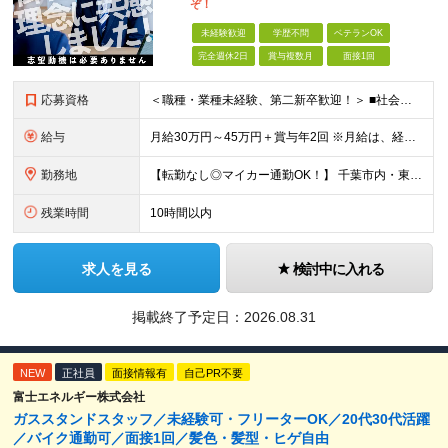
ぞ！
未経験歓迎
学歴不問
ベテランOK
完全週休2日
賞与複数月
面接1回
応募資格
＜職種・業種未経験、第二新卒歓迎！＞ ■社会人経験をお持ちの方 ■学歴不問 ★特別なスキルや資格、建築業界の知識は一切不要！「安定した収入を得たい」「今の生活を変えたい」など、志望理由はなんでもOK
給与
月給30万円～45万円＋賞与年2回 ※月給は、経験やスキル、資格に応じて決定します ※月給には、固定残業代（62,900円～110,700円/月40時間分）を含みます。超過分は別途全額支給します
勤務地
【転勤なし◎マイカー通勤OK！】 千葉市内・東京23区内の現場でご活躍いただきます！ ※直行直帰のケースもあります ■本社： 千葉県松戸市稔台5-7-8 ※（変更の範囲）上記を除く当社関連勤務地
残業時間
10時間以内
求人を見る
検討中に入れる
掲載終了予定日：
2026.08.31
NEW
正社員
面接情報有
自己PR不要
富士エネルギー株式会社
ガススタンドスタッフ／未経験可・フリーターOK／20代30代活躍
／バイク通勤可／面接1回／髪色・髪型・ヒゲ自由