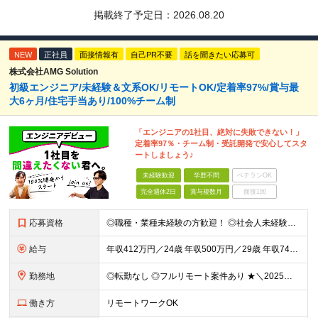
掲載終了予定日：
2026.08.20
NEW
正社員
面接情報有
自己PR不要
話を聞きたい応募可
株式会社AMG Solution
初級エンジニア/未経験＆文系OK/リモートOK/定着率97%/賞与最
大6ヶ月/住宅手当あり/100%チーム制
「エンジニアの1社目、絶対に失敗できない！」
定着率97％・チーム制・受託開発で安心してスタ
ートしましょう♪
未経験歓迎
学歴不問
ベテランOK
完全週休2日
賞与複数月
面接1回
応募資格
◎職種・業種未経験の方歓迎！ ◎社会人未経験、フリーター出身の方歓迎！ ◎第二新卒、ブランクありの方歓迎！ ■学歴不問 ■特別な資格や経験はいりません。お気軽にご応募ください。 ＜こんな方にピッタリ
給与
年収412万円／24歳 年収500万円／29歳 年収740万円／34歳 ▲▲年収例▲▲ 月給24万1800円～+賞与年2回（賞与昨年実績3.2ヶ月）+各種手当＋住宅手当あり(最大1万5千円) ※経
勤務地
◎転勤なし ◎フルリモート案件あり ★＼2025年10月20日にNEWオフィス移転／★ ━━━━━━━━━━━━━━━━━━━━━━ AMG Solutionは、日本橋大伝馬町に移転！ 移転に向けて
働き方
リモートワークOK