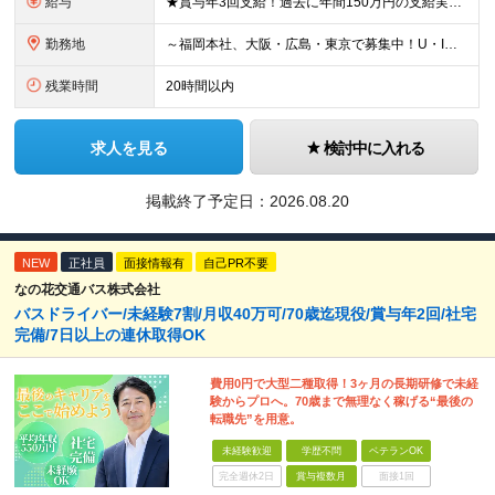
給与
★賞与年3回支給！過去に年間150万円の支給実績あり ★入社後も、経歴・年齢に関係なくスキル・能力に応じて年収UPが可能！ 現場で新入社員の教育係ができるレベルで月給30万円、支店長クラス（スタッフ
勤務地
～福岡本社、大阪・広島・東京で募集中！U・Iターン大歓迎！～ ■福岡本社 ★「博多駅」より徒歩5分！ 福岡県福岡市博多区博多駅東2-5-21 博多プラザビル6F ※(変更の範囲)なし ■大阪支店
残業時間
20時間以内
求人を見る
検討中に入れる
掲載終了予定日：
2026.08.20
NEW
正社員
面接情報有
自己PR不要
なの花交通バス株式会社
バスドライバー/未経験7割/月収40万可/70歳迄現役/賞与年2回/社宅
完備/7日以上の連休取得OK
費用0円で大型二種取得！3ヶ月の長期研修で未経
験からプロへ。70歳まで無理なく稼げる“最後の
転職先”を用意。
未経験歓迎
学歴不問
ベテランOK
完全週休2日
賞与複数月
面接1回