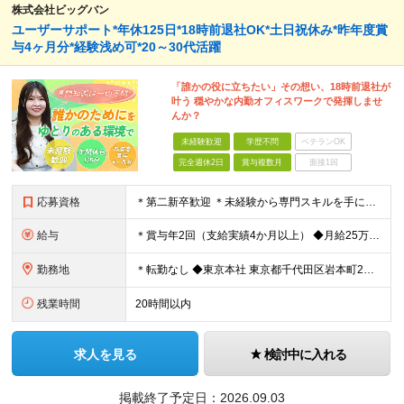
株式会社ビッグバン
ユーザーサポート*年休125日*18時前退社OK*土日祝休み*昨年度賞
与4ヶ月分*経験浅め可*20～30代活躍
「誰かの役に立ちたい」その想い、18時前退社が
叶う 穏やかな内勤オフィスワークで発揮しませ
んか？
未経験歓迎
学歴不問
ベテランOK
完全週休2日
賞与複数月
面接1回
応募資格
＊第二新卒歓迎 ＊未経験から専門スキルを手に！ ◆基本的なPCスキル （WordやExcelでの文字入力、データ編集が可能な程度を想定しています） ◆学歴不問 ★求める人物像： ・「誰かのサポート
給与
＊賞与年2回（支給実績4か月以上） ◆月給25万円以上（各種手当含む＋残業代＋賞与年2回 ※残業代は全額支給 ※試用期間3か月あり（試用期間中の一部手当の支給なし/給与差異なし） 【固定残業代につ
勤務地
＊転勤なし ◆東京本社 東京都千代⽥区岩本町2丁⽬8番12号 NKビル9F ※(変更の範囲)変更なし
残業時間
20時間以内
求人を見る
検討中に入れる
掲載終了予定日：
2026.09.03