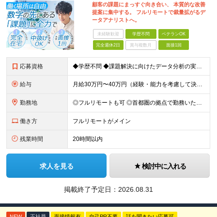
顧客の課題にまっすぐ向き合い、 本質的な改善
提案に集中する。 フルリモートで裁量拡がるデ
ータアナリストへ。
未経験歓迎
学歴不問
ベテランOK
完全週休2日
賞与複数月
面接1回
応募資格
◆学歴不問 ◆課題解決に向けたデータ分析の実務経験 ※事業会社でのご経験をお持ちの方、 データ分析～プレゼンまでのご経験をお持ちの方は尚歓迎します ＜歓迎要件・求める人物像＞ ◎複雑な課題を整理し
給与
月給30万円〜40万円（経験・能力を考慮して決定） ※固定残業代20時間分（4.0〜5.5万円）含む／超過分は全額支給 ※経験・スキルを考慮のうえ決定いたします ※6ヶ月の試用期間あり。期間中の待遇に
勤務地
◎フルリモートも可 ◎首都圏の拠点で勤務いただくことを想定しております ■本社（湘南本社） 神奈川県藤沢市辻堂神台2-2-1 アイクロス湘南8階 └JR東海道線「辻堂駅」徒歩3分 ■東北支社 秋田
働き方
フルリモートがメイン
残業時間
20時間以内
求人を見る
検討中に入れる
掲載終了予定日：
2026.08.31
NEW
正社員
面接情報有
自己PR不要
話を聞きたい応募可