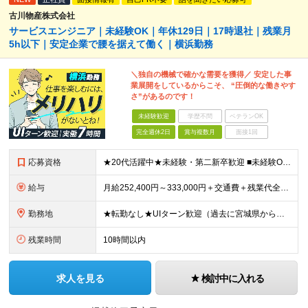
古川物産株式会社
サービスエンジニア｜未経験OK｜年休129日｜17時退社｜残業月
5h以下｜安定企業で腰を据えて働く｜横浜勤務
＼独自の機械で確かな需要を獲得／ 安定した事
業展開をしているからこそ、 “圧倒的な働きやす
さ”があるのです！
未経験歓迎
学歴不問
ベテランOK
完全週休2日
賞与複数月
面接1回
応募資格
★20代活躍中★未経験・第二新卒歓迎 ■未経験OK ■高卒以上 《こんな方にピッタリ》 □自分の時間を大切にしながら働きたい □PCの自作や車、バイクいじりなどが好き □一生モノの「手に職」をつけ
給与
月給252,400円～333,000円＋交通費＋残業代全額＋家族手当＋出張手当など ※経験やスキルを考慮して決定いたします ※残業代は別途全額支給いたします ※試用期間6カ月あり（期間中の給与・待遇
勤務地
★転勤なし★UIターン歓迎（過去に宮城県からの移住実績あり） 【横浜ラボ】神奈川県横浜市西区戸部町3-50 イイダビル 1F ※(変更の範囲)上記を除く当社関連勤務地
残業時間
10時間以内
求人を見る
検討中に入れる