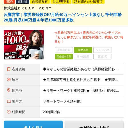
NEW
正社員
面接情報有
自己PR不要
話を聞きたい応募可
株式会社ＤＲＥＡＭ ＰＯＮＹ
反響営業｜業界未経験OK/月給40万～/インセン上限なし/平均年齢
28歳/月収100万超＆年収1000万超多数
≪月給40万円以上＋青天井のインセンティブ≫
「もっと稼ぎたい」意欲を武器に、我慢しない毎
日を！
未経験歓迎
学歴不問
ベテランOK
完全週休2日
賞与複数月
面接1回
応募資格
◆何かしらの営業経験がある方（業界経験問わず） ◆学歴不問 ＼こんな方にオススメ／ ◎今よりしっかり稼ぎたい方 ◎刺激のある環境で活躍したい方 ◎新しいことにも前向きにチャレンジできる方 ◎フットワ
給与
★月収300万円を超える社員も在籍中！ ★実際の例：入社3カ月（27歳）月給75万円（基本給40万円＋インセンティブ35万円） ★実績次第で月収60万円～100万円以上も十分に目指せます。 ◆月給4
勤務地
★リモートワークも相談OK ★「麹町駅」徒歩2分／転勤なし 【東京本社】 東京都千代田区麹町4-2-11 2階 (変更の範囲)上記を除く当社関連勤務地
働き方
リモートワーク相談可能
残業時間
20時間以内