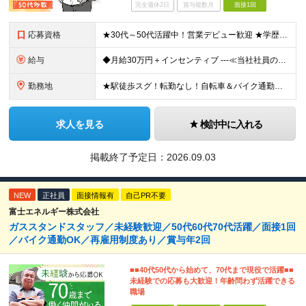
完全週休2日
賞与複数月
面接1回
応募資格
★30代～50代活躍中！営業デビュー歓迎 ★学歴・転職回数・ブランク不問 ★人柄重視の採用です！ ◆60歳未満の方【定年年齢を上限として募集するため】
給与
◆月給30万円＋インセンティブ ---≪当社社員の実際の給与例≫--- ★元解体作業員・S（29歳） ・最高月収：67万8836円（総支給） ★元電気工事士・N（47歳） ・最高月収：96万508
勤務地
★駅徒歩スグ！転勤なし！自転車＆バイク通勤相談OK 【本社】東京都足立区綾瀬2-27-12 (変更の範囲)上記を除く当社関連勤務地
求人を見る
検討中に入れる
掲載終了予定日：
2026.09.03
NEW
正社員
面接情報有
自己PR不要
富士エネルギー株式会社
ガススタンドスタッフ／未経験歓迎／50代60代70代活躍／面接1回
／バイク通勤OK／再雇用制度あり／賞与年2回
■■40代50代から始めて、70代まで現役で活躍■■
未経験での応募も大歓迎！年齢問わず活躍できる
職場