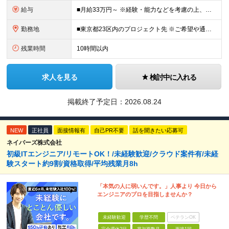
給与
■月給33万円～ ※経験・能力などを考慮の上、当社規定により優遇します。 ※上記にはみなし残業代(25時間分5万2563円)を含みます。25時間を超える残業には別途全額残業代を支給します。 ◎通勤
勤務地
■東京都23区内のプロジェクト先 ※ご希望や通勤時間を考慮して、配属先を決定します。 【本社】 東京都新宿区西新宿4-10-19 3階 ＼オフィス移転！デスクも心機一転アップデート！／ 全席
残業時間
10時間以内
求人を見る
検討中に入れる
掲載終了予定日：
2026.08.24
NEW
正社員
面接情報有
自己PR不要
話を聞きたい応募可
ネイバーズ株式会社
初級ITエンジニア/リモートOK！/未経験歓迎/クラウド案件有/未経
験スタート約9割/資格取得/平均残業月8h
「本気の人に弱いんです。」人事より 今日から
エンジニアのプロを目指しませんか？
未経験歓迎
学歴不問
ベテランOK