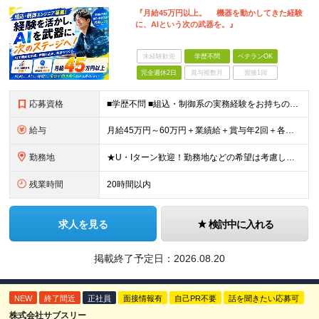
『月給45万円以上。 機器を動かしてきた経験
に、AIという次の武器を。』
未経験歓迎
学歴不問
ベテランOK
完全週休2日
賞与複数月
面接1回
応募資格
■学歴不問 ■組込・制御系の実務経験をお持ちの方 開発、設計、評価、テスト、デバッグ、保守、機能改善など、担当工程は問いません。 次のような経験を活かせます。 ・C、C++、C#、Pythonを使
給与
月給45万円～60万円＋業績給＋賞与年2回＋各種手当 ※経験、技術、担当工程、実績、前職給与などを考慮して決定します。 ※試用期間（3ヶ月）あり。給与・待遇に変更はありません。 ■給与にプラスして
勤務地
★U・Iターン歓迎！勤務地などの希望は考慮します ★転勤ナシ 【大阪本社】 大阪府大阪市西区江戸堀2-2-1 アズワン別館8F 【東京事業所】 東京都新宿区四谷4-6-10 ビクトリアセンタービル
残業時間
20時間以内
求人を見る
検討中に入れる
掲載終了予定日：
2026.08.20
NEW
終了間近
正社員
面接情報有
自己PR不要
話を聞きたい応募可
株式会社サブスリー