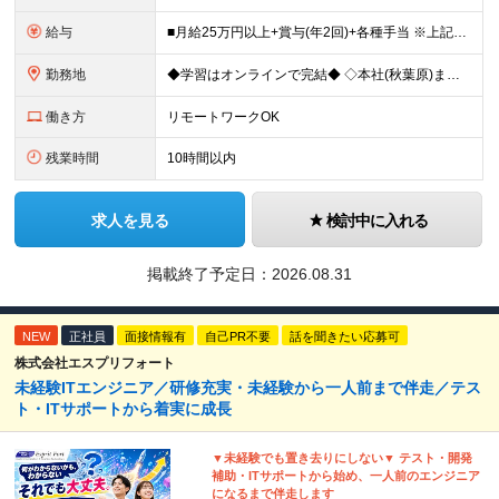
給与
■月給25万円以上+賞与(年2回)+各種手当 ※上記給与には、固定残業代（月20時間分／32,400円）、 AIツール支援費（10,000円）が含まれます ※これまでの経験・スキル・前職の給与を考
勤務地
◆学習はオンラインで完結◆ ◇本社(秋葉原)または一都三県のクライアント先 ※勤務地につきましては、ご相談の上で配属 ＜本社＞ ◇東京都台東区台東1-27-11 やわらぎビル2F └または、東京都
働き方
リモートワークOK
残業時間
10時間以内
求人を見る
検討中に入れる
掲載終了予定日：
2026.08.31
NEW
正社員
面接情報有
自己PR不要
話を聞きたい応募可
株式会社エスプリフォート
未経験ITエンジニア／研修充実・未経験から一人前まで伴走／テス
ト・ITサポートから着実に成長
▼未経験でも置き去りにしない▼ テスト・開発
補助・ITサポートから始め、一人前のエンジニア
になるまで伴走します