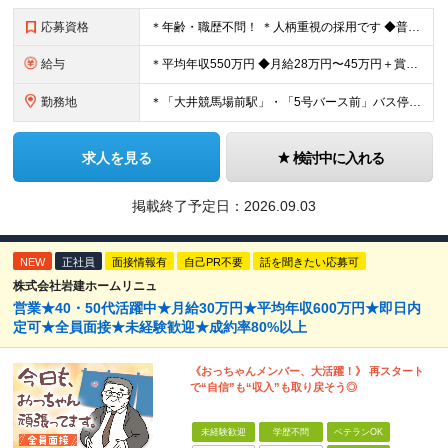
応募資格
＊年齢・職歴不問！ ＊人柄重視の採用です ◆普通自動車免許をお持ちの方（AT限定可/取得後1年以上） ※大型二種免許の取得費用は全額会社で負担します！ ◆学歴不問 ★こんな方を大歓迎！ ・運転が好
給与
＊平均年収550万円 ◆月給28万円〜45万円＋賞与年2回＋各種手当 ※経験・能力を考慮。 ※固定残業代を含む（60時間分/7.9万〜8.5万円含む・超過別途支給） ※試用期間3ヶ月あり（給与は千葉
勤務地
＊「大井競馬場前駅」・「5号バース前」バス停すぐ ＊マイカー・バイク通勤OK（駐車場完備/ガソリン代支給） 【東京営業所】 東京都品川区八潮2-8-9 【本社営業所】 千葉県佐倉市城内町247-1
求人を見る
検討中に入れる
掲載終了予定日：
2026.09.03
NEW
正社員
面接情報有
自己PR不要
話を聞きたい応募可
株式会社岩建ホームリニュ
営業★40・50代活躍中★月給30万円★平均年収600万円★即日内
定可★全員面接★未経験歓迎★成約率80%以上
《おっちゃんメンバー、大活躍！》 再スタート
で“自信”も“収入”も取り戻そう◎
未経験歓迎
学歴不問
ベテランOK