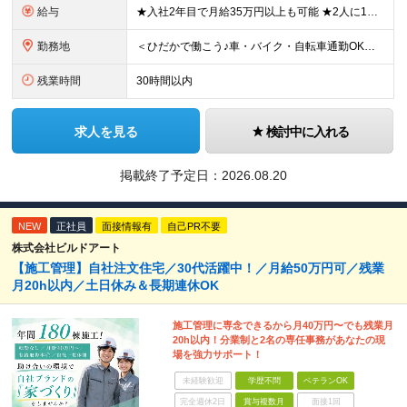
給与
★入社2年目で月給35万円以上も可能 ★2人に1人以上が年収500万円以上 （今後年収500万円以上の層はさらに増える予定。年収500万円以下は多くが直近入社者） ★免許取得にかかる費用は会社が全額負
勤務地
＜ひだかで働こう♪車・バイク・自転車通勤OK！埼玉エリア勤務＞ 埼玉県日高市大字田波目581-3（日高市役所の近く） └転勤なし！ └通勤費上限3万円まで支給 └駐車場完備 【社員の方のお住まい先】
残業時間
30時間以内
求人を見る
検討中に入れる
掲載終了予定日：
2026.08.20
NEW
正社員
面接情報有
自己PR不要
株式会社ビルドアート
【施工管理】自社注文住宅／30代活躍中！／月給50万円可／残業
月20h以内／土日休み＆長期連休OK
施工管理に専念できるから月40万円〜でも残業月
20h以内！分業制と2名の専任事務があなたの現
場を強力サポート！
未経験歓迎
学歴不問
ベテランOK
完全週休2日
賞与複数月
面接1回