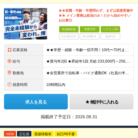
★★前職・年齢・学歴問わず、まずは面接実施中
★★ メイン業務は給油のみ！だから始めやすい
お仕事◎
未経験歓迎
学歴不問
ベテランOK
完全週休2日
賞与複数月
面接1回
応募資格
★★学歴・経験・年齢一切不問！10代〜70代まで活躍中★★ ■未経験歓迎 ■第二新卒歓迎・ブランクOK 人物重視の採用です！元気な挨拶ができる方、安定した環境で長く働きたい方を歓迎します。
給与
★賞与年2回 ★昇給年1回 月給 233,000円～256,000円 +（各種手当）+（賞与年2回） ※経験、能力等を考慮の上、決定！月収30万円以上も可能です ※経験者の方は優遇します ※3ヶ月の
勤務地
★全営業所で自転車・バイク通勤OK（社員の半数がバイクで通勤） 【目黒営業所】 東京都目黒区目黒1-24-2 【五反田営業所】 東京都品川区大崎5-1-2 【中野営業所 新宿スタンド】 東京都中
残業時間
10時間以内
求人を見る
検討中に入れる
掲載終了予定日：
2026.08.31
NEW
正社員
面接情報有
自己PR不要