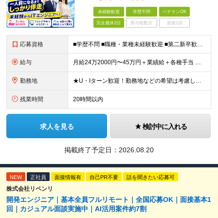
未経験歓迎
学歴不問
ベテランOK
完全週休2日
賞与複数月
面接1回
応募資格
■学歴不問 ■職種・業種未経験歓迎 ■第二新卒歓迎 ■IT知識・プログラミング経験不問 《こんな方を歓迎します》 □未経験から本気でITエンジニアを目指したい方 □研修後に放置されない環境で成長した
給与
月給24万2000円〜45万円＋業績給＋各種手当 ※経験・実績に応じ、当社規定により優遇 ※時間外労働分は別途支給 ■給与にプラスしてもらえる手当・インセンティブ 【各種手当あり】 ■役職手当／15
勤務地
★U・Iターン歓迎！勤務地などの希望は考慮します ★転勤ナシ ※勤務地は希望を考慮します。 【大阪本社】 大阪府大阪市西区江戸堀2-2-1 アズワン別館8F 【東京事業所】 東京都新宿区四谷4-
残業時間
20時間以内
求人を見る
検討中に入れる
掲載終了予定日：
2026.08.20
NEW
正社員
面接情報有
自己PR不要
話を聞きたい応募可
株式会社リベンリ
開発エンジニア｜基本全員フルリモート｜全国応募OK｜面接基本1
回｜カジュアル面談実施中｜AI活用案件約7割