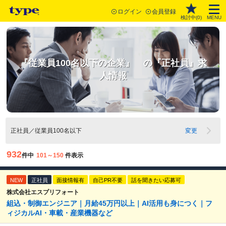
ログイン
会員登録
検討中(
0
)
MENU
『従業員100名以下の企業』 の『正社員』求
人情報
正社員／従業員100名以下
変更
932
件中
101～150
件表示
NEW
正社員
面接情報有
自己PR不要
話を聞きたい応募可
株式会社エスプリフォート
組込・制御エンジニア｜月給45万円以上｜AI活用も身につく｜フ
ィジカルAI・車載・産業機器など