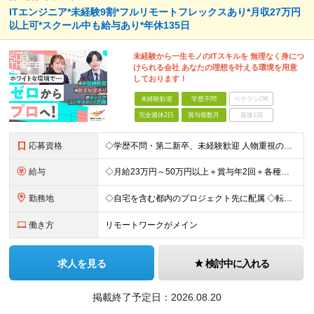
ITエンジニア*未経験9割*フルリモートフレックスあり*月収27万円
以上可*スクール中も給与あり*年休135日
未経験から一生モノのITスキルを 無理なく身につ
けられる会社 あなたの理想を叶える環境を用意
しております！
未経験歓迎
学歴不問
ベテランOK
完全週休2日
賞与複数月
面接1回
応募資格
◇学歴不問・第二新卒、未経験歓迎 人物重視の採用です！ ◇「ITエンジニアになりたい気持ち」だけでOK！ ☆経験者は『書類選考無しの面接確約』をお約束！ PM／PL／SE～プログラマやテスター、 イ
給与
◇月給23万円～50万円以上＋賞与年2回＋各種手当 ・残業代と交通費は別途支給 ・退職金や住宅手当など…福利厚生も充実！ 【経験者は経験・スキルに応じて優遇します】★前職給与保証あり！ 開発経験1年
勤務地
◇自宅を含む都内のプロジェクト先に配属 ◇転勤なし！プロジェクトは都内が95％以上が23区内 ◇フルリモート案件あり ■水道橋オフィス／東京都千代田区神田三崎町3-5-9 天翔オフィス水道橋7F └
働き方
リモートワークがメイン
求人を見る
検討中に入れる
掲載終了予定日：
2026.08.20