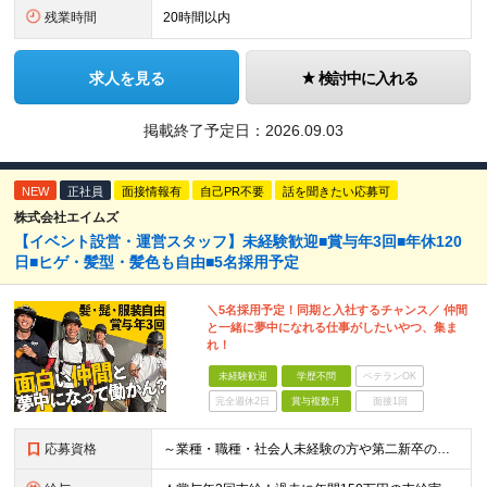
残業時間
20時間以内
求人を見る
検討中に入れる
掲載終了予定日：
2026.09.03
NEW
正社員
面接情報有
自己PR不要
話を聞きたい応募可
株式会社エイムズ
【イベント設営・運営スタッフ】未経験歓迎■賞与年3回■年休120
日■ヒゲ・髪型・髪色も自由■5名採用予定
＼5名採用予定！同期と入社するチャンス／ 仲間
と一緒に夢中になれる仕事がしたいやつ、集ま
れ！
未経験歓迎
学歴不問
ベテランOK
完全週休2日
賞与複数月
面接1回
応募資格
～業種・職種・社会人未経験の方や第二新卒の方も歓迎！～ ■学歴不問 ■35歳以下※若年層の長期キャリア形成を図るため ＼意欲重視の人物採用！ こんな方をお待ちしています／ ■チームでやり遂げる仕事が