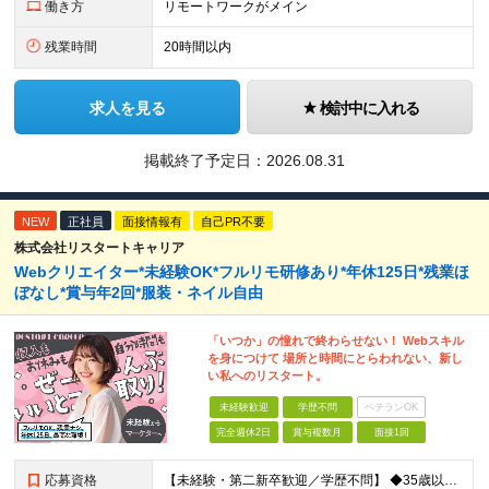
働き方
リモートワークがメイン
残業時間
20時間以内
求人を見る
検討中に入れる
掲載終了予定日：
2026.08.31
NEW
正社員
面接情報有
自己PR不要
株式会社リスタートキャリア
Webクリエイター*未経験OK*フルリモ研修あり*年休125日*残業ほ
ぼなし*賞与年2回*服装・ネイル自由
「いつか」の憧れで終わらせない！ Webスキル
を身につけて 場所と時間にとらわれない、新し
い私へのリスタート。
未経験歓迎
学歴不問
ベテランOK
完全週休2日
賞与複数月
面接1回
応募資格
【未経験・第二新卒歓迎／学歴不問】 ◆35歳以下の方（若年層の長期キャリア形成を図るため) ◆お人柄・意欲重視の採用です！ ＜こんな方は大歓迎！＞ ・SNSや動画を見るのが好きで、トレンドに敏感 ・