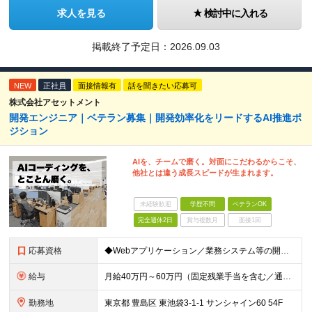
求人を見る
検討中に入れる
掲載終了予定日：
2026.09.03
NEW
正社員
面接情報有
話を聞きたい応募可
株式会社アセットメント
開発エンジニア｜ベテラン募集｜開発効率化をリードするAI推進ポ
ジション
AIを、チームで磨く。対面にこだわるからこそ、
他社とは違う成長スピードが生まれます。
未経験歓迎
学歴不問
ベテランOK
完全週休2日
賞与複数月
面接1回
応募資格
◆Webアプリケーション／業務システム等の開発実務経験：5年以上 ◆AIを活用した開発実務経験：1年以上 ◆日本国内在住の方
給与
月給40万円～60万円（固定残業手当を含む／通勤手当は別途支給） 想定年収480万円～720万円 ※固定残業手当は時間外労働の有無に関わらず40時間相当分、月額9万6千円～14万3千円を支給 （40
勤務地
東京都 豊島区 東池袋3-1-1 サンシャイン60 54F