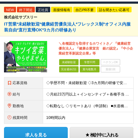
NEW
終了間近
正社員
面接情報有
自己PR不要
話を聞きたい応募可
株式会社サブスリー
IT営業*未経験歓迎*健康経営優良法⼈*フレックス制*オフィス内服
装自由*直行直帰OK*3カ月の研修あり
＼各種認定を取得するホワイトさ／ 『健康経営
優良法人』『健康企業宣言 銀の認定』『中小企
業経営革新認定企業』等
未経験歓迎
学歴不問
ベテランOK
完全週休2日
賞与複数月
面接1回
応募資格
◇学歴不問・未経験歓迎 ◇3カ月間の研修で安心スタート！ ◇営業/IT業界経験者はより歓迎 【こんな方を歓迎します】 ・IT業界で営業に挑戦したい方 ・チームで協力しながら働きたい方 ・ガツガツしす
給与
◇月給23万円以上＋インセンティブ＋各種手当 ・残業代と交通費は別途支給 ・退職金や住宅手当など…福利厚生も充実！ 【経験者は経験・スキルに応じて優遇します】 月給25万円以上＋インセンティブ賞与2
勤務地
◇転勤なし ◇リモートあり（申請制） ■水道橋オフィス／東京都千代田区神田三崎町3-5-9 天翔オフィス水道橋7F ※敷地内全面禁煙
残業時間
10時間以内
求人を見る
検討中に入れる