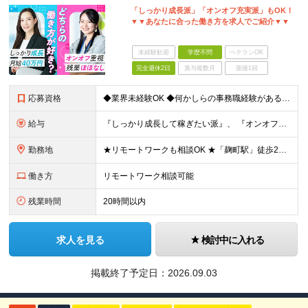
「しっかり成長派」「オンオフ充実派」もOK！
▼▼あなたに合った働き方を求人でご紹介▼▼
未経験歓迎
学歴不問
ベテランOK
完全週休2日
賞与複数月
面接1回
応募資格
◆業界未経験OK ◆何かしらの事務職経験がある方(1年以上※業界不問) ◆学歴不問 ◆PCの基本的な入力ができる方（ブラインドタッチができる方） ＼こんな方にオススメ／ ◎新しいことにも前向きにチャ
給与
『しっかり成長して稼ぎたい派』、 『オンオフ充実してバランスよく働きたい派』の それぞれに合わせた働き方ができる！ ▼下記の2パターンから選択可能 ※詳細は面接時にご相談ください！ 【パターン1】
勤務地
★リモートワークも相談OK ★「麹町駅」徒歩2分／転勤なし 【東京本社】 東京都千代田区麹町4-2-11 2階 (変更の範囲)上記を除く当社関連勤務地
働き方
リモートワーク相談可能
残業時間
20時間以内
求人を見る
検討中に入れる
掲載終了予定日：
2026.09.03