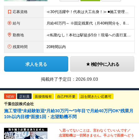
応募資格
≪30代活躍中！代表は大工出身！≫ ■施工管理の実務経験がある方／木造施工管理経験者歓迎◎ ★S造・RC造（マンションや店舗）の経験のみでもOK！木造のノウハウは入社後にしっかり教えます！ ■学歴不問
給与
月給40万円～ ※固定残業代（月40時間分を、8万3000円～）を含む。上記を超える時間外労働分は追加で支給します ※試用期間6ヶ月（期間中の待遇・条件は変わりません） ★年間180棟の安定した
勤務地
≪転勤なし！本社は駅徒歩5分！現場への直行直帰もあり◎≫ 以下のエリアの現場をお任せします。 ■東京都 │23区（新宿・渋谷・港・世田谷・目黒・大田・杉並・中野・練馬・品川） │多摩エリア（町田・
残業時間
20時間以内
求人を見る
検討中に入れる
掲載終了予定日：
2026.09.03
NEW
正社員
面接情報有
自己PR不要
話を聞きたい応募可
千葉住設株式会社
施工管理*未経験歓迎*月給30万円〜*3年目で月給40万円OK*残業月
10h以内目標*面接1回・志望動機不問
＼思ってないことは、言わなくていいんです／
志望動機は一切聞きません。手ぶらで面接へどう