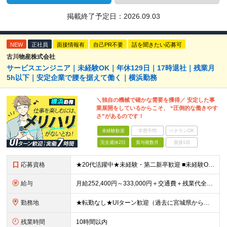
掲載終了予定日：
2026.09.03
NEW
正社員
面接情報有
自己PR不要
話を聞きたい応募可
古川物産株式会社
サービスエンジニア｜未経験OK｜年休129日｜17時退社｜残業月
5h以下｜安定企業で腰を据えて働く｜横浜勤務
＼独自の機械で確かな需要を獲得／ 安定した事
業展開をしているからこそ、 “圧倒的な働きやす
さ”があるのです！
未経験歓迎
学歴不問
ベテランOK
完全週休2日
賞与複数月
面接1回
応募資格
★20代活躍中★未経験・第二新卒歓迎 ■未経験OK ■高卒以上 《こんな方にピッタリ》 □自分の時間を大切にしながら働きたい □PCの自作や車、バイクいじりなどが好き □一生モノの「手に職」をつけ
給与
月給252,400円～333,000円＋交通費＋残業代全額＋家族手当＋出張手当など ※経験やスキルを考慮して決定いたします ※残業代は別途全額支給いたします ※試用期間6カ月あり（期間中の給与・待遇
勤務地
★転勤なし★UIターン歓迎（過去に宮城県からの移住実績あり） 【横浜ラボ】神奈川県横浜市西区戸部町3-50 イイダビル 1F ※(変更の範囲)上記を除く当社関連勤務地
残業時間
10時間以内