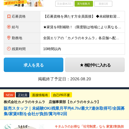
完全週休2日
賞与複数月
面接1回
応募資格
【応募資格を満たす方全員面接】 ◆未経験歓迎！活躍のフィールドは全国！ ◆学歴不問 ◆第二新卒も活躍中 ◆35歳以下の方（若年層の長期キャリア形成を図るため）
給与
★家賃を8割補助！（限度額は地域により異なる） ※転勤による引っ越しが発生する場合 ＝＝＝＝＝＝＝＝＝＝＝＝＝＝＝＝＝＝＝＝＝＝＝ 例えば、家賃7.5万円なら6万円は会社で負担。 あなたが支払うのは、
勤務地
全国エリアの「カメラのキタムラ」各店舗へ配属となります ※最初の配属先は希望を最大限考慮した上で決定します ▼詳しい勤務地住所は下記URLをご確認ください。 https://sss.kitamur
残業時間
10時間以内
求人を見る
検討中に入れる
掲載終了予定日：
2026.08.20
NEW
正社員
面接情報有
自己PR不要
株式会社カメラのキタムラ 店舗事業部【カメラのキタムラ】
販売スタッフ｜未経験OK/残業月平均4.7h/最大7連休取得可/全国募
集/家賃8割を会社が負担/賞与年2回
キタムラのお得な「社宅制度」なら 家賃2割負担