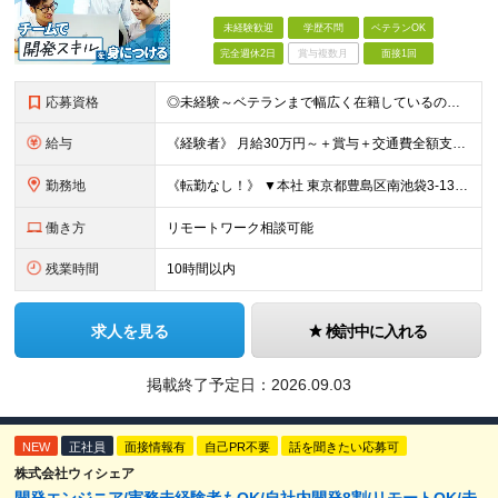
未経験歓迎
学歴不問
ベテランOK
完全週休2日
賞与複数月
面接1回
応募資格
◎未経験～ベテランまで幅広く在籍しているので大丈夫！◎ ＼こんなアナタにピッタリです♪／ ◆IT業界で手に職を付けて活躍したい方 ◆サポート体制が整っている会社で働きたい方 ◆フラットな社風の会社で
給与
《経験者》 月給30万円～＋賞与＋交通費全額支給 《未経験者》 月給23万円～＋賞与＋交通費全額支給 ※上記月給には固定残業代（20時間分／《経験者》40,600円～《未経験者》31,100円～）
勤務地
《転勤なし！》 ▼本社 東京都豊島区南池袋3-13-8 ホウエイビル9F ▼開発拠点 東京都豊島区南池袋3-13-5 KJ南池袋ビル4階 【東京本社or首都圏の各プロジェクト先】 ▼各プロジェクト
働き方
リモートワーク相談可能
残業時間
10時間以内
求人を見る
検討中に入れる
掲載終了予定日：
2026.09.03
NEW
正社員
面接情報有
自己PR不要
話を聞きたい応募可
株式会社ウィシェア