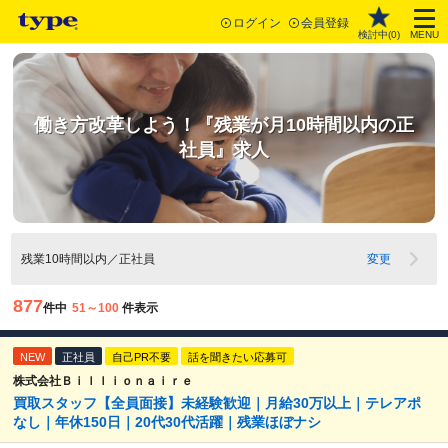
ログイン
会員登録
検討中(
0
)
MENU
働き方改革しよう！『残業が月10時間以内の正
社員』求人
残業10時間以内／正社員
変更
877
件中
51～100
件表示
NEW
正社員
自己PR不要
話を聞きたい応募可
株式会社Ｂｉｌｌｉｏｎａｉｒｅ
買取スタッフ【全員面接】未経験歓迎｜月給30万以上｜テレアポ
なし｜年休150日｜20代30代活躍｜残業ほぼナシ