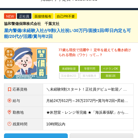
NEW
正社員
面接情報有
自己PR不要
協和警備保障株式会社 千葉支社
屋内警備/未経験入社が9割/入社祝い30万円/面接1回/即日内定も可
能/20代が活躍/賞与年2回
77歳も現役で活躍中！ 定年を超えても働き続け
られる理由（ワケ）って…？
未経験歓迎
学歴不問
ベテランOK
完全週休2日
賞与複数月
面接1回
応募資格
＼未経験9割スタート！正社員デビュー歓迎／ ★年齢／経験／スキル一切不問 ★PC入力ができる方（タイピング程度でOK） ※学歴不問 【こんな方はぜひご応募ください！】 ★未経験から正社員デビューし
給与
月給24万612円～26万2372円+賞与年2回+昇給年1回 ※経験・スキル・年齢により優遇 ※試用期間3ヶ月（期間中の条件変更なし） ※夜勤手当、残業手当別途支給 ◎入社祝い金30万円支給！ 3ヶ
勤務地
★休憩室・レンジ等完備 ★「海浜幕張駅」から徒歩圏内 千葉県千葉市美浜区若葉3-1-13 ※(変更の範囲)上記を除く当社関連勤務地
残業時間
10時間以内