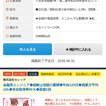
応募資格
☆完全未経験OK・第二新卒&2026年新卒も◎ ☆社員の7割が20代 ☆経歴・ブランク不問 ※学歴不問 …━━━━━━━━━━ 未経験スタート前提のポテンシャル採用です。 毎月全国で複数人を採用して
給与
◆正社員／契約社員※給与前払いもOK♪ 【関東（一都三県）】 月給25万円～ ※固定残業代（月20時間分／月3万2383円）を含む。超過分は別途支給。 ※試用期間中の給与は月給22万円～ 【関東（北
勤務地
★全国47都道府県、どこからでも勤務OK ★転勤なし！腰を据えて活躍◎ ★マイカー通勤OK（拠点による） ★業務に慣れたら、ゆくゆくはリモート併用やフルリモートも可能 全国のお客様先にて勤務していた
働き方
リモートワークOK
残業時間
10時間以内
求人を見る
検討中に入れる
掲載終了予定日：
2026.08.31
NEW
終了間近
正社員
面接情報有
自己PR不要
話を聞きたい応募可
株式会社セレッテ
金融系エンジニア◆経験は信頼の蓄積◆年休125日◆残業月平均
10h◆有休取得率90％◆面接1回
経験は、古くなるものではない。 信頼として、
積み重なるものだ。 その技術を、今もこれから