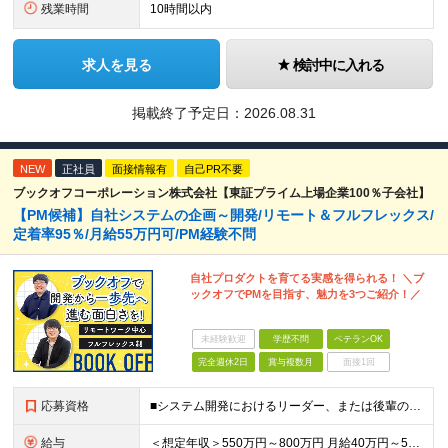
残業時間
10時間以内
求人を見る
検討中に入れる
掲載終了予定日：
2026.08.31
NEW
正社員
面接情報有
自己PR不要
ブックオフコーポレーション株式会社【東証プライム上場企業100％子会社】
【PM候補】自社システムの企画～開発/リモート＆フルフレックス/
定着率95％/月給55万円可/PM経験不問
自社プロダクトを育てる実感を得られる！ ＼ブ
ックオフでPMを目指す、魅力を3つご紹介！／
未経験歓迎
学歴不問
ベテランOK
完全週休2日
賞与複数月
面接1回
応募資格
■システム開発におけるリーダー、または後輩の指導や進捗管理などの経験のある方 ■機能要件/非機能要件の知識（経験は問いません） ＼「マネジメント未経験だけど今後チャレンジしたい」という方もぜひご応募く
給与
＜想定年収＞550万円～800万円 月給40万円～55万円＋賞与＋交通費全額支給＋各種手当(子女教育手当等) ※経験・能力などを考慮し相談の上、当社規定により決定します。 ※上記金額には16～21時