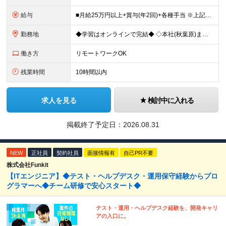
給与
■月給25万円以上+賞与(年2回)+各種手当 ※上記給与には、固定残業代（月20時間分／32,400円）、 AIツール支援費（10,000円）が含まれます ※これまでの経験・スキル・前職の給与を考
勤務地
◆学習はオンラインで完結◆ ◇本社(秋葉原)または一都三県のクライアント先 ※勤務地につきましては、ご相談の上で配属 ＜本社＞ ◇東京都台東区台東1-27-11 やわらぎビル2F └または、東京都
働き方
リモートワークOK
残業時間
10時間以内
求人を見る
検討中に入れる
掲載終了予定日：
2026.08.31
NEW
正社員
契約社員
面接情報有
自己PR不要
株式会社Funkit
【ITエンジニア】◆テスト・ヘルプデスク・運用保守経験からプロ
グラマーへ◆チーム研修で安心スタート◆
テスト・運用・ヘルプデスク経験を、開発キャリ
アの入口に。