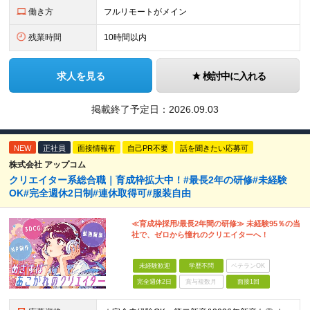
働き方
フルリモートがメイン
残業時間
10時間以内
求人を見る
検討中に入れる
掲載終了予定日：
2026.09.03
NEW
正社員
面接情報有
自己PR不要
話を聞きたい応募可
株式会社 アップコム
クリエイター系総合職｜育成枠拡大中！#最長2年の研修#未経験
OK#完全週休2日制#連休取得可#服装自由
≪育成枠採用/最長2年間の研修≫ 未経験95％の当
社で、ゼロから憧れのクリエイターへ！
未経験歓迎
学歴不問
ベテランOK
完全週休2日
賞与複数月
面接1回