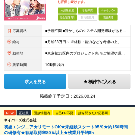
も評価し続けます。
未経験歓迎
学歴不問
ベテランOK
完全週休2日
賞与複数月
面接1回
応募資格
■学歴不問 ■何かしらのシステム開発経験がある方(2年以上・ジャンル不問) 【活かせる経験・スキル】 基本設計までの開発経験がある方なら即戦力として活躍いただけます。 【特に活かせるスキル】 ・J
給与
■月給33万円～ ※経験・能力などを考慮の上、当社規定により優遇します。 ※上記にはみなし残業代(25時間分5万2563円)を含みます。25時間を超える残業には別途全額残業代を支給します。 ◎通勤
勤務地
■東京都23区内のプロジェクト先 ※ご希望や通勤時間を考慮して、配属先を決定します。 【本社】 東京都新宿区西新宿4-10-19 3階 ＼オフィス移転！デスクも心機一転アップデート！／ 全席
残業時間
10時間以内
求人を見る
検討中に入れる
掲載終了予定日：
2026.08.24
NEW
正社員
面接情報有
自己PR不要
話を聞きたい応募可
ネイバーズ株式会社
初級エンジニア★リモートOK★未経験スタート95％★約150時間
の研修有★有給取得率80％以上★残業月平均8h