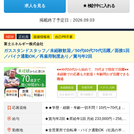
求人を見る
検討中に入れる
掲載終了予定日：
2026.09.03
NEW
正社員
面接情報有
自己PR不要
富士エネルギー株式会社
ガススタンドスタッフ／未経験歓迎／50代60代70代活躍／面接1回
／バイク通勤OK／再雇用制度あり／賞与年2回
■■40代50代から始めて、70代まで現役で活躍■■
未経験での応募も大歓迎！年齢問わず活躍できる
職場
未経験歓迎
学歴不問
ベテランOK
完全週休2日
賞与複数月
面接1回
応募資格
★★学歴・経験・年齢一切不問！10代〜70代まで活躍中★★ ■未経験歓迎 ■第二新卒歓迎・ブランクOK 人物重視の採用です！元気な挨拶ができる方、安定した環境で長く働きたい方を歓迎します。
給与
★賞与年2回 ★昇給年1回 月給 233,000円～256,000円 +（各種手当）+（賞与年2回） ※経験、能力等を考慮の上、決定！月収30万円以上も可能です ※経験者の方は優遇します ※3ヶ月の
勤務地
★全営業所で自転車・バイク通勤OK（社員の半数がバイクで通勤） 【目黒営業所】 東京都目黒区目黒1-24-2 【五反田営業所】 東京都品川区大崎5-1-2 【中野営業所 新宿スタンド】 東京都中