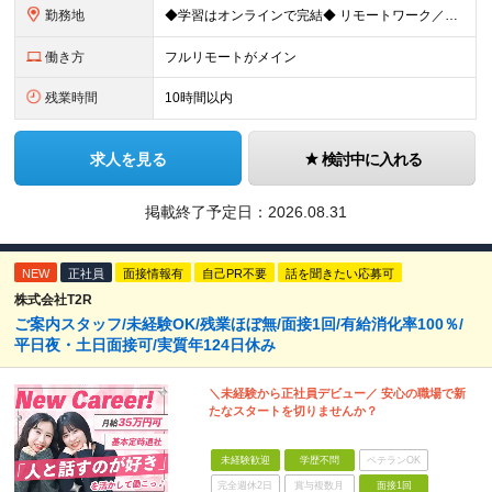
勤務地
◆学習はオンラインで完結◆ リモートワーク／フルリモート案件あり・転勤なし ◇本社(秋葉原)または一都三県のクライアント先 ※勤務地につきましては、ご相談の上で配属 ＜本社＞ ◇東京都台東区台東1
働き方
フルリモートがメイン
残業時間
10時間以内
求人を見る
検討中に入れる
掲載終了予定日：
2026.08.31
NEW
正社員
面接情報有
自己PR不要
話を聞きたい応募可
株式会社T2R
ご案内スタッフ/未経験OK/残業ほぼ無/面接1回/有給消化率100％/
平日夜・土日面接可/実質年124日休み
＼未経験から正社員デビュー／ 安心の職場で新
たなスタートを切りませんか？
未経験歓迎
学歴不問
ベテランOK
完全週休2日
賞与複数月
面接1回