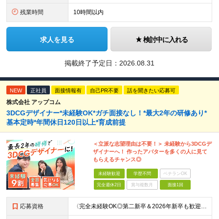
残業時間
10時間以内
求人を見る
検討中に入れる
掲載終了予定日：
2026.08.31
NEW
正社員
面接情報有
自己PR不要
話を聞きたい応募可
株式会社 アップコム
3DCGデザイナー*未経験OK*ガチ面接なし！*最大2年の研修あり*
基本定時*年間休日120日以上*育成前提
＜立派な志望理由は不要！＞ 未経験から3DCGデ
ザイナーへ！ 作ったアバターを多くの人に見て
もらえるチャンス◎
未経験歓迎
学歴不問
ベテランOK
完全週休2日
賞与複数月
面接1回
応募資格
〈完全未経験OK◎第二新卒＆2026年新卒も歓迎します！〉 ☆「VtubeやVRChatが気になる！」の志望動機でOK ☆社会人デビューOK／学歴・経歴不問 未経験スタート前提のポテンシャル採用。