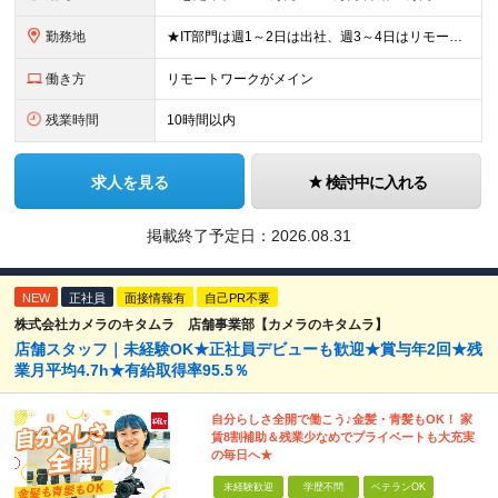
勤務地
★IT部門は週1～2日は出社、週3～4日はリモートワーク ★勤務地はご本人のご希望を最優先します ■飯田橋オフィス／東京都新宿区揚場町2-26 SKビル ■本社／神奈川県相模原市南区古淵2-14-
働き方
リモートワークがメイン
残業時間
10時間以内
求人を見る
検討中に入れる
掲載終了予定日：
2026.08.31
NEW
正社員
面接情報有
自己PR不要
株式会社カメラのキタムラ 店舗事業部【カメラのキタムラ】
店舗スタッフ｜未経験OK★正社員デビューも歓迎★賞与年2回★残
業月平均4.7h★有給取得率95.5％
自分らしさ全開で働こう♪金髪・青髪もOK！ 家
賃8割補助＆残業少なめでプライベートも大充実
の毎日へ★
未経験歓迎
学歴不問
ベテランOK