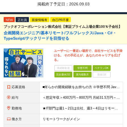
掲載終了予定日：
2026.09.03
NEW
正社員
面接情報有
自己PR不要
ブックオフコーポレーション株式会社【東証プライム上場企業100％子会社】
企画開発エンジニア/基本リモート/フルフレックス/Java・C#・
TypeScript/テックリードを目指せる
ユーザーに一番近い場所で、自社サービスを手掛
ける。 その手応えが、あなたのキャリアを広げ
る。
未経験歓迎
学歴不問
ベテランOK
完全週休2日
賞与複数月
面接1回
応募資格
■何らかの開発経験をお持ちの方 ※学歴不問 Javaは経験ないがWebアプリケーション運用知識やDB知識が豊富など 何か一つでも強みがあれば活躍できる可能性があります！ 興味をお持ちいただけましたら
給与
＜想定年収＞400万円～800万円 月給31.5万円～55万円＋賞与＋交通費全額支給＋各種手当 ※経験・能力などを考慮し相談の上、当社規定により決定します。 ※上記金額には16～21時間分のみなし残
勤務地
★IT部門は週1～2日は出社、週3～4日はリモートワーク ★勤務地はご本人のご希望を最優先します ■飯田橋オフィス／東京都新宿区揚場町2-26 SKビル ■本社／神奈川県相模原市南区古淵2-14-
働き方
リモートワークがメイン