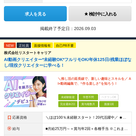
求人を見る
検討中に入れる
掲載終了予定日：
2026.09.03
NEW
正社員
面接情報有
自己PR不要
株式会社リスタートキャリア
AI動画クリエイター*未経験OK*フルリモOK/年休125日/残業ほぼな
し/現役クリエイターに学べる！
＼推し活の延長線で、新しい趣味とスキルを／ A
I×動画編集で、“作る楽しさ”を知ろう！
未経験歓迎
学歴不問
ベテランOK
完全週休2日
賞与複数月
面接1回
応募資格
＼ほぼ100％未経験スタート！20代活躍中／ ★未経験OK ★学歴不問／第二新卒歓迎 ★35歳以下の方（若年層の長期キャリア形成を図るため） ＜こんな方は大歓迎！＞ ・YouTubeやTikTokな
給与
■月給25万円～＋賞与年2回＋各種手当 ※これまでの経験・スキル・前職の給与を考慮して決定します ※上記には、固定残業代（月20時間分／32,500円～）が含まれます ＜研修期間（7ヶ月～最大10ヶ