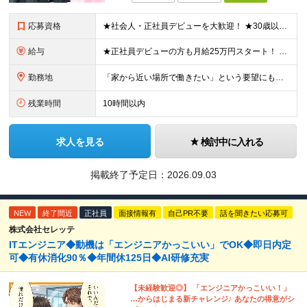
応募資格
★社会人・正社員デビューを大歓迎！ ★30歳以下限定（※若年層の長期キャリア形成のため） ★学歴・経験一切不問！ -------【採用担当】より------------ 「過去は変えられないけど、未
給与
★正社員デビューの方も月給25万円スタート！ ★プロジェクト先でインセンティブが出ることもあります◎ ＼未経験1年目想定年収：348万円～468万円／ 月給：25万円～35万円＋交通費全額支給＋資格
勤務地
「家から近い場所で働きたい」という要望にもお応えします！※実例あり ★一都三県（東京都・埼玉県・神奈川県・千葉県）のいずれかの携帯ショップやイベント会場に配属 ■本社 東京都豊島区南池袋2-33-7
残業時間
10時間以内
求人を見る
検討中に入れる
掲載終了予定日：
2026.09.03
NEW
終了間近
正社員
面接情報有
自己PR不要
話を聞きたい応募可
株式会社セレッテ
ITエンジニア◆動機は「エンジニアかっこいい」でOK◆即日内定
可◆有休消化90％◆年間休125日◆AI研修充実
【未経験歓迎◎】 「エンジニアかっこいい！」
…からはじまる新チャレンジ♪ あなたの得意がシ