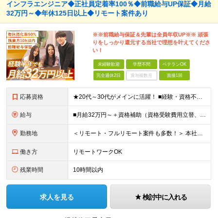
インフラエンジニア◆正社員定着率100％◆前職給与UP保証◆月給
32万円～◆年休125日以上◆リモート案件あり
※※前職給与保証＆先輩は全員年収UP※※ 頑張
りをしっかり還元する当社で理想を叶えてくださ
い！
未経験歓迎
学歴不問
ベテランOK
完全週休2日
賞与複数月
面接1回
応募資格
★20代～30代がメインに活躍！ ■経験・資格不問 ■学歴不問 ━━━━━……‥ 当社では何よりもコミュニケーション力を 重視した採用を行っています！
給与
■月給32万円～＋資格補助（資格受験費用立替、書籍代立替）＋リファラル手当（経験者10万円/未経験者6万円） ※給与は経験・スキルに応じて決定します ※上記給与額には固定残業代（20時間分/39,68
勤務地
＜リモート・フルリモート案件も多数！＞ 本社または都内のクライアント先での勤務となります。 ■本社/東京都千代田区神田司町2-10-4 NOVEL WORK Kanda 3階 (変更の範囲)上記を除
働き方
リモートワークOK
残業時間
10時間以内
求人を見る
検討中に入れる