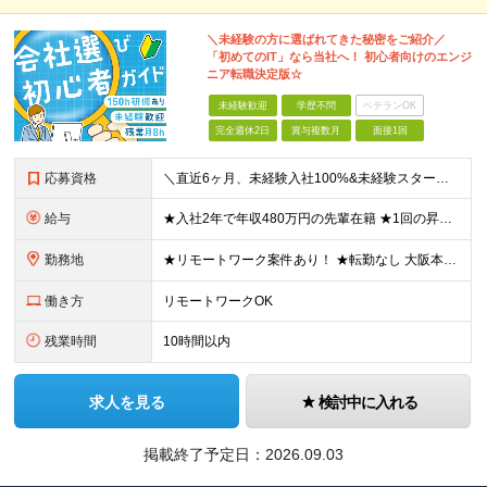
＼未経験の方に選ばれてきた秘密をご紹介／
「初めてのIT」なら当社へ！ 初心者向けのエンジ
ニア転職決定版☆
未経験歓迎
学歴不問
ベテランOK
完全週休2日
賞与複数月
面接1回
応募資格
＼直近6ヶ月、未経験入社100%&未経験スタート95%／ ★未経験歓迎！ITに興味がある方をお待ちしています ◆経験不問 ◆学歴不問 ◆32歳以下の方（若年層のキャリア形成を図るため） ≪こんな方
給与
★入社2年で年収480万円の先輩在籍 ★1回の昇給で3～5万円UPした実績あり ★初年度想定年収250～600万円 月給20万5000円～50万円＋決算賞与＋各種手当 ※みなし残業代はございません
勤務地
★リモートワーク案件あり！ ★転勤なし 大阪本社、大阪府内などの各プロジェクト先の いずれかにて勤務していただきます。 ※ご自宅からの居住地を考慮して、配属先を決定いたします ≪本社≫ 大阪府大阪
働き方
リモートワークOK
残業時間
10時間以内
求人を見る
検討中に入れる
掲載終了予定日：
2026.09.03