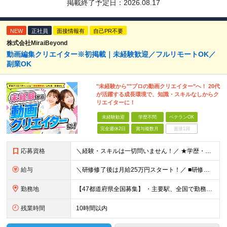
掲載終了予定日：
2026.08.17
NEW
正社員
面接情報有
自己PR不要
株式会社MiraiBeyond
動画編集クリエイター※初掲載｜未経験歓迎／フルリモートOK／
副業OK
"未経験から""プロの動画クリエイター"へ！ 20代
が活躍する成長環境で、知識・スキルなしからク
リエイターに！
未経験歓迎
学歴不問
ベテランOK
完全週休2日
賞与複数月
面接1回
応募資格
＼経験・スキルは一切問いません！／ ★学歴・職歴不問 ★未経験・第二新卒歓迎！ ★正社員デビューも応援します！ 【こんな方にピッタリ！】 ✓ 動画やYouTube、TikTokを見るのが好きな方 ✓
給与
＼研修修了後は月給25万円スタート！／ ■研修修了後 月給25万円＋賞与＋インセンティブ賞与 ※残業代は別途支給 ▽研修期間▽ 【未経験者】 ▶ 月給20万円～ 【固定残業代について】
勤務地
【47都道府県全国募集】 ・主要駅、全国で勤務可能！ ・どこに住んでいても応募可能！ 【東京本社】 東京都品川区東品川5-9-2 在宅でコツコツ働きながら、長く安定して続けられます♪ 本社：〒1
残業時間
10時間以内