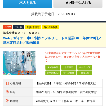
求人を見る
検討中に入れる
掲載終了予定日：
2026.09.03
NEW
正社員
面接情報有
自己PR不要
株式会社ＣＯＲＥ ＣＯＤＥ
Webデザイナー◆HP制作＊フルリモート＆副業OK！年休128日／
基本定時退社／動画編集
°.⋆未経験からデザイナーへ ⋆.° typeで直近10名
以上デビュー！ オンオフ充実で人生がもっと輝
く！
未経験歓迎
学歴不問
ベテランOK
完全週休2日
賞与複数月
面接1回
応募資格
【応募資格】 ＊学歴・経験不問！未経験者大歓迎＊ ◆未経験からWebクリエイターとして働いてみたい方 ◆第二新卒・ブランクのある方も大歓迎！ ★学歴・知識・経験は一切問いません！ ★面接は「ポート
給与
月給25万円～50万円 研修期間中・試用期間中は給与が異なります。 >>研修期間中（入社6ヶ月後）の給与 一律：月給21万円～50万円 >>試用期間中（6ヶ月）の給与 関東：月給21万円～ 関西
勤務地
★転勤なし★リモートあり★一都三県・名古屋・関西・九州 ◎案件によって ┗完全在宅勤務（フルリモート）も可能！ ┗希望に応じて幅広い働き方やプランが選べます！ ◆本社または一都三県 （東京都・