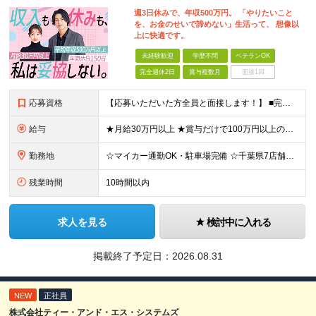
週3日休みで、年収500万円。 「やりたいこと
を、お金のせいで諦めない」生活って、 想像以
上に快適です。
未経験歓迎
学歴不問
ベテランOK
完全週休2日
賞与複数月
面接1回
応募資格
【応募いただいた方全員と面接します！】 ■完全未経験OK ■転職回数・前職・スキル・学歴不問 ■20代～30代活躍中！ ★第二新卒も大歓迎 「新卒で入社したけど、環境が合わなくて早期に退職してしまっ
給与
★月給30万円以上 ★賞与だけで100万円以上の支給実績も ★1年で年収1000万円のメンバー在籍 ★インセンティブで月20万円獲得した実績も 月給30万円～50万円＋賞与年1回（最大3カ月分）＋イ
勤務地
☆マイカー通勤OK・駐車場完備 ☆千葉県7店舗で募集 ☆2026年新店舗立ち上げ店舗あり ☆転勤なし 本社、もしくは以下店舗での勤務になります。 【本社】 千葉県印旛郡酒々井町本佐倉457-2
残業時間
10時間以内
求人を見る
検討中に入れる
掲載終了予定日：
2026.08.31
NEW
正社員
株式会社ティー・アンド・エス・システムズ