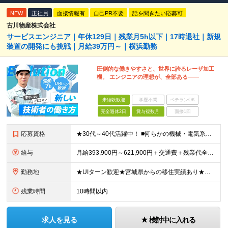
NEW
正社員
面接情報有
自己PR不要
話を聞きたい応募可
古川物産株式会社
サービスエンジニア｜年休129日｜残業月5h以下｜17時退社｜新規
装置の開発にも挑戦｜月給39万円～｜横浜勤務
圧倒的な働きやすさと、世界に誇るレーザ加工
機。 エンジニアの理想が、全部ある――
未経験歓迎
学歴不問
ベテランOK
完全週休2日
賞与複数月
面接1回
応募資格
★30代～40代活躍中！ ■何らかの機械・電気系の技術職経験をお持ちの方 ■高卒以上 《こんな方にピッタリ》 □これまで培った機械・電気の知識を活かしたい □技術者として専門性をさらに高めたい □
給与
月給393,900円～621,900円＋交通費＋残業代全額＋家族手当＋出張手当など ※経験やスキルを考慮して決定いたします ※残業代は別途全額支給いたします ※試用期間6カ月あり（期間中の給与・待遇
勤務地
★UIターン歓迎★宮城県からの移住実績あり★転勤なし 【横浜ラボ】神奈川県横浜市西区戸部町3-50 イイダビル 1F ※(変更の範囲)上記を除く当社関連勤務地
残業時間
10時間以内
求人を見る
検討中に入れる