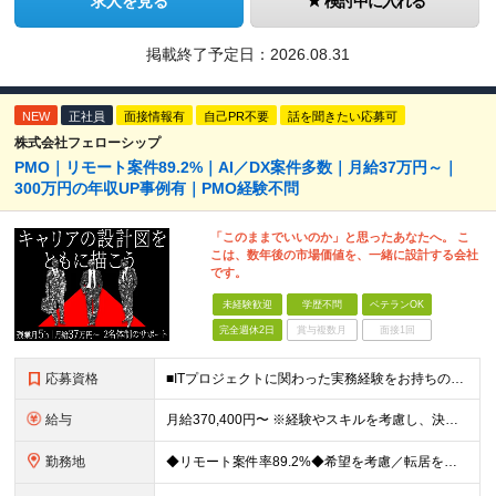
求人を見る
検討中に入れる
掲載終了予定日：
2026.08.31
NEW
正社員
面接情報有
自己PR不要
話を聞きたい応募可
株式会社フェローシップ
PMO｜リモート案件89.2%｜AI／DX案件多数｜月給37万円～｜
300万円の年収UP事例有｜PMO経験不問
「このままでいいのか」と思ったあなたへ。 こ
こは、数年後の市場価値を、一緒に設計する会社
です。
未経験歓迎
学歴不問
ベテランOK
完全週休2日
賞与複数月
面接1回
応募資格
■ITプロジェクトに関わった実務経験をお持ちの方（年数・職種不問） ■学歴不問 開発、Webディレクター、進行管理など、これまでの経験を活かせます。 PMOとしての実務経験は問いません。 ＼こんな
給与
月給370,400円〜 ※経験やスキルを考慮し、決定いたします ※上記金額には固定残業代（30時間分/70,400円～）を含みます。超過分は別途全額支給いたします ※試用期間6カ月あり（期間中の給与・
勤務地
◆リモート案件率89.2%◆希望を考慮／転居を伴う転勤なし 一都三県のクライアント先＋在宅勤務（案件により異なります） 【本社】東京都千代田区内幸町2-2-3 日比谷国際ビル3F (変更の範囲)上