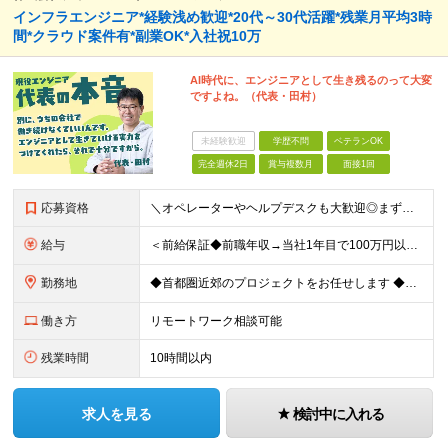
インフラエンジニア*経験浅め歓迎*20代～30代活躍*残業月平均3時
間*クラウド案件有*副業OK*入社祝10万
AI時代に、エンジニアとして生き残るのって大変
ですよね。（代表・田村）
未経験歓迎
学歴不問
ベテランOK
完全週休2日
賞与複数月
面接1回
応募資格
＼オペレーターやヘルプデスクも大歓迎◎まずはご応募ください／ ◆学歴不問 ◆IT業界での勤務経験がある方（職種・年数不問） ┗例：オペレーター、ヘルプデスク、開発からインフラ領域へのシフト、スク
給与
＜前給保証◆前職年収→当社1年目で100万円以上アップ実績あり◆基本的に全員毎年昇給＞ 月給45万円（固定残業代：30時間分/85,470円）※PM/PL/PMO経験2年以上 月給36万円（固定残業
勤務地
◆首都圏近郊のプロジェクトをお任せします ◆転勤なし ◆自社オフィスで働ける案件もございます 【本社】 東京都中央区日本橋小伝馬町1-1 日本橋末広ビル6階 ※変更の範囲：上記を除く当社関連勤務地
働き方
リモートワーク相談可能
残業時間
10時間以内
求人を見る
検討中に入れる