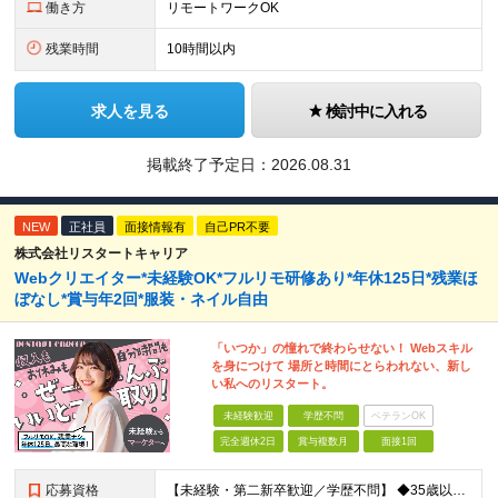
働き方
リモートワークOK
残業時間
10時間以内
求人を見る
検討中に入れる
掲載終了予定日：
2026.08.31
NEW
正社員
面接情報有
自己PR不要
株式会社リスタートキャリア
Webクリエイター*未経験OK*フルリモ研修あり*年休125日*残業ほ
ぼなし*賞与年2回*服装・ネイル自由
「いつか」の憧れで終わらせない！ Webスキル
を身につけて 場所と時間にとらわれない、新し
い私へのリスタート。
未経験歓迎
学歴不問
ベテランOK
完全週休2日
賞与複数月
面接1回
応募資格
【未経験・第二新卒歓迎／学歴不問】 ◆35歳以下の方（若年層の長期キャリア形成を図るため) ◆お人柄・意欲重視の採用です！ ＜こんな方は大歓迎！＞ ・SNSや動画を見るのが好きで、トレンドに敏感 ・