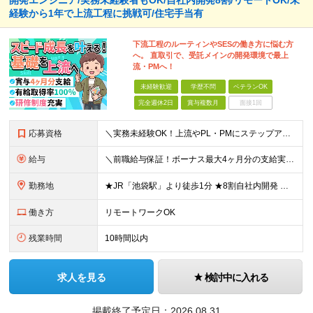
開発エンジニア/実務未経験者もOK/自社内開発8割/リモートOK/未
経験から1年で上流工程に挑戦可/住宅手当有
下流工程のルーティンやSESの働き方に悩む方
へ。 直取引で、受託メインの開発環境で最上
流・PMへ！
未経験歓迎
学歴不問
ベテランOK
完全週休2日
賞与複数月
面接1回
応募資格
＼実務未経験OK！上流やPL・PMにステップアップ可／ ☆20～30代若手エンジニア活躍中！ ◆学歴不問 ◆第二新卒OK ◆実務未経験OK └独学やスクール経験のみの方も大歓迎！ ＜こんな方にピッ
給与
＼前職給与保証！ボーナス最大4ヶ月分の支給実績あり！／ ★賞与年2回、報奨金年1回支給！ ◆開発経験をお持ちの方 月給30万円～＋賞与年2回＋報奨金年1回＋各種手当 ◆実務未経験の方 月給24万円
勤務地
★JR「池袋駅」より徒歩1分 ★8割自社内開発 ★転勤なし 本社／東京都豊島区西池袋3-30-4 K＆Hビル7F ※本社での受託開発がメインですが、SESとしてプロジェクト先（関東）にて勤務する場
働き方
リモートワークOK
残業時間
10時間以内
求人を見る
検討中に入れる
掲載終了予定日：
2026.08.31