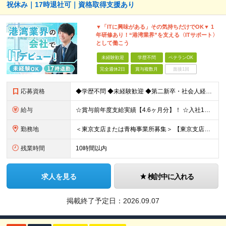
祝休み｜17時退社可｜資格取得支援あり
▼「ITに興味がある」その気持ちだけでOK▼ 1
年研修あり！“港湾業界”を支える〈ITサポート〉
として働こう
未経験歓迎
学歴不問
ベテランOK
完全週休2日
賞与複数月
面接1回
応募資格
◆学歴不問 ◆未経験歓迎 ◆第二新卒・社会人経験の浅い方も歓迎 日本語でのビジネス文書作成・電話対応が 支障なく行える方であれば大丈夫です◎ ＼IT知識ゼロからスタートOK／ 応募に専門スキルや資
給与
☆賞与前年度支給実績【4.6ヶ月分】！ ☆入社1年目から【年収400万円】可！ 月給23万5,000円～30万5,000円＋諸手当＋賞与年2回 ※経験・スキルを考慮して決定します。 ※上記には一律
勤務地
＜東京支店または青梅事業所募集＞ 【東京支店】 東京都千代田区神田東松下町41-1 H1O神田 【青梅事業所】 東京都江東区青海3-2-17 ワールド流通センター内504号室 ※勤務先はご希望を
残業時間
10時間以内
求人を見る
検討中に入れる
掲載終了予定日：
2026.09.07