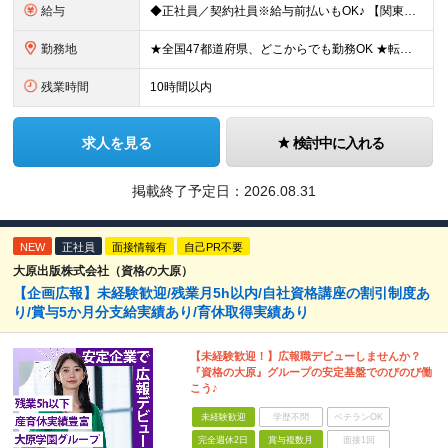
給与
◆正社員／契約社員※給与前払いもOK♪ 【関東（一都三県）】 月給25万円～ ※固定残業代（月20時間分／月3万2383円）を含む。超過分は別途支給。 ※試用期間中の給与は月給23万円～ 【関東（北
勤務地
★全国47都道府県、どこからでも勤務OK ★転勤なし！腰を据えて活躍◎ ★マイカー通勤OK（拠点による） ★業務に慣れたら、ゆくゆくはリモート併用やフルリモートも可能 全国のお客様先にて勤務していた
残業時間
10時間以内
求人を見る
検討中に入れる
掲載終了予定日：
2026.08.31
NEW
正社員
面接情報有
自己PR不要
大原出版株式会社（資格の大原）
【企画広報】未経験歓迎/残業月5h以内/自社資格講座の割引制度あ
り/賞与5か月分支給実績あり/育休取得実績あり
【未経験歓迎！】広報職デビューしませんか？
『資格の大原』グループの安定基盤でのびのび働
こう♪
未経験歓迎
学歴不問
ベテランOK
完全週休2日
賞与複数月
面接1回