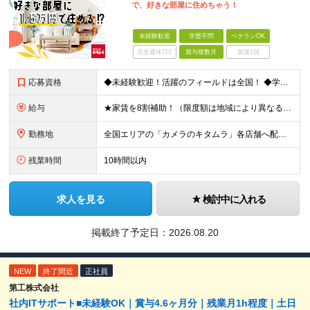
で、好きな部屋に住めちゃう！
未経験歓迎
学歴不問
ベテランOK
完全週休2日
賞与複数月
面接1回
応募資格
◆未経験歓迎！活躍のフィールドは全国！ ◆学歴不問 ◆第二新卒も活躍中 ◆35歳以下の方（若年層の長期キャリア形成を図るため）
給与
★家賃を8割補助！（限度額は地域により異なる） ※転勤による引っ越しが発生する場合 ＝＝＝＝＝＝＝＝＝＝＝＝＝＝＝＝＝＝＝＝＝＝＝ 例えば、家賃7.5万円なら6万円は会社で負担。 あなたが支払うのは、
勤務地
全国エリアの「カメラのキタムラ」各店舗へ配属となります ※最初の配属先は希望を最大限考慮した上で決定します ▼詳しい勤務地住所は下記URLをご確認ください。 https://sss.kitamur
残業時間
10時間以内
求人を見る
検討中に入れる
掲載終了予定日：
2026.08.20
NEW
終了間近
正社員
第工株式会社
社内ITサポート■未経験OK｜賞与4.6ヶ月分｜残業月1h程度｜土日