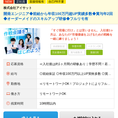
NEW
正社員
面接情報有
自己PR不要
株式会社アイサット
開発エンジニア◆前給から年収100万円超UP実績多数◆賞与年2回
◆オーダーメイドのスキルアップ研修◆フルリモ有
「すぐ現場に行け」とは言いません。 入社後1ヶ
月は、あなたの“市場価値を上げるための戦略を
一緒に練りましょう！
未経験歓迎
学歴不問
ベテランOK
完全週休2日
賞与複数月
面接1回
応募資格
≪入社後は約1ヶ月間の研修あり｜学歴不問！若手社員が活躍中≫ ■学歴不問 ■開発経験1年以上 ＼こんな方にピッタリです！／ ■私生活も大切にしながら長く働きたい方 ■自分のスキルを正当に給与で評価し
給与
◎前給保証 ◎年収100万円以上UP実例多数 ◎賞与年2回 -------- ■PG：月給29万5000円以上 ■SE：月給36万円以上 ※スキル・経験などを考慮し、決定します ※試用期間3ヵ月あり、
勤務地
≪リモートワークOK！プロジェクトによりフルリモートも≫ ■本社または東京・神奈川・千葉・埼玉の各プロジェクト先での勤務となります 【本社】東京都豊島区南池袋2-30-12 BITビル7階 ┗東京メ
働き方
リモートワークOK
残業時間
10時間以内