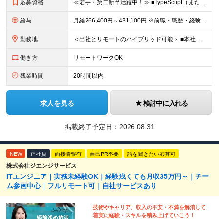
応募資格
≪若手・第二新卒活躍中！≫ ■TypeScript（またはJavaScript）、PHP、Java、C/C++ のいずれかを使用した、何らかのシステム開発の実務経験（プログラミングやテスト等）がある方
給与
月給266,400円～431,100円 ※前職・職歴・経験・能力を考慮の上、優遇します ※上記給与には月30時間分の固定残業代（50,000円～81,000円）を含みます 超過分は別途支給します ※
勤務地
＜出社とリモートのハイブリッド可能＞ ■本社 東京都千代田区外神田2-14-10 第2電波ビル2F ■大阪支店 大阪府大阪市淀川区西中島5-14-22 リクルート新大阪ビル5F ※大阪採用の場合、約1
働き方
リモートワークOK
残業時間
20時間以内
求人を見る
検討中に入れる
掲載終了予定日：
2026.08.31
NEW
正社員
面接情報有
自己PR不要
話を聞きたい応募可
株式会社ジエンジサービス
ITエンジニア｜実務未経験OK｜経験浅くても月収35万円～｜チー
ム参画中心｜フルリモート可｜自社サービスあり
技術やキャリア、収入の不安・不満を解消して
着実に経験・スキルを積み上げていこう！