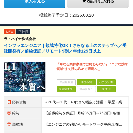
求人を見る
検討中に入れる
掲載終了予定日：
2026.08.20
NEW
正社員
ラ・ハイナ株式会社
インフラエンジニア｜領域特化OK！さらなる上のステップへ／受
託開発有／前給保証／リモート9割／年休125日以上
『単なる案件参画では終わらない』 “コアな技術
領域”まで踏み込める環境へ＿
未経験歓迎
学歴不問
ベテランOK
完全週休2日
賞与複数月
面接1回
応募資格
＜20代～30代、40代まで幅広く活躍！ 学歴・業界・領域不問＞ インフラエンジニアとして下記いずれかの経験がある方 ■設計・構築の経験（サーバ、ネットワーク、クラウド、セキュリティ、データベース）
給与
【前職給与を保証】 月給35万円～75万円+各種手当+決算賞与 ★資格手当や資格取得報奨金、役職手当など待遇、福利厚生が充実！ ★1年で年収100万円以上アップした社員も在籍！ ※経験・スキルを考
勤務地
【エンジニアの9割がリモートワーク中/完全在宅ワークで働くメンバーも◎】 現在、エンジニアの約9割がリモートワークを実施。 そのうち約3割がフルリモートで勤務しており、地方在住のメンバーも活躍していま