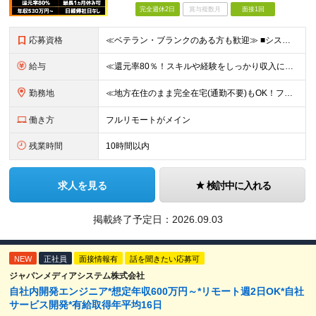
完全週休2日
賞与複数月
面接1回
応募資格
≪ベテラン・ブランクのある方も歓迎≫ ■システム開発の実務経験をお持ちの方（言語・工程・年数不問） ■学歴不問 ≪こんな方はぜひご応募ください≫ □AIを武器に、市場価値を高めたい □AIツールを実
給与
≪還元率80％！スキルや経験をしっかり収入に反映します≫ 年俸530万円以上＋業績賞与 ※スキル・経験を考慮の上、優遇いたします ※上記年俸を12分割し、月1回支給します ※上記年俸には固定残業代月
勤務地
≪地方在住のまま完全在宅(通勤不要)もOK！フルリモート7割、ハイブリッド2割！≫ ご自宅でのリモートワーク、または東京都、神奈川、埼玉、千葉を中心とするお客様先での勤務 ■本社アクセス 東京都豊島
働き方
フルリモートがメイン
残業時間
10時間以内
求人を見る
検討中に入れる
掲載終了予定日：
2026.09.03
NEW
正社員
面接情報有
話を聞きたい応募可
ジャパンメディアシステム株式会社
自社内開発エンジニア*想定年収600万円～*リモート週2日OK*自社
サービス開発*有給取得年平均16日