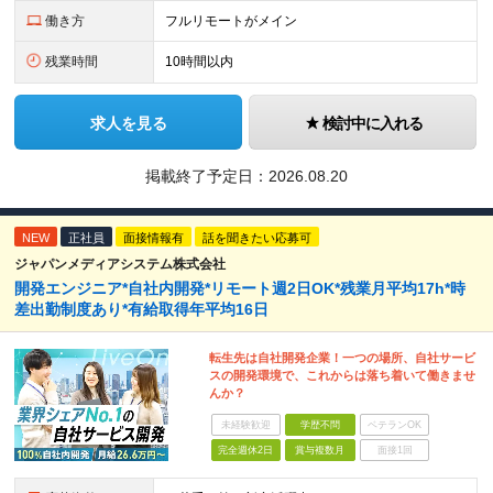
働き方
フルリモートがメイン
残業時間
10時間以内
求人を見る
検討中に入れる
掲載終了予定日：
2026.08.20
NEW
正社員
面接情報有
話を聞きたい応募可
ジャパンメディアシステム株式会社
開発エンジニア*自社内開発*リモート週2日OK*残業月平均17h*時
差出勤制度あり*有給取得年平均16日
転生先は自社開発企業！一つの場所、自社サービ
スの開発環境で、これからは落ち着いて働きませ
んか？
未経験歓迎
学歴不問
ベテランOK
完全週休2日
賞与複数月
面接1回