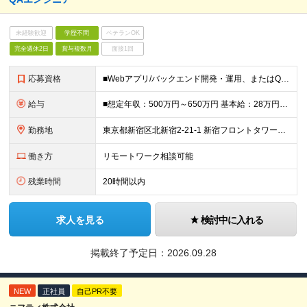
未経験歓迎
学歴不問
ベテランOK
完全週休2日
賞与複数月
面接1回
応募資格
■Webアプリ/バックエンド開発・運用、またはQA経験（1年以上） ■テスト計画・設計・実行の経験 ■JIRA、Redmine等での不具合管理経験 ■開発者・他部門とのコミュニケーション能力 ■学歴不
給与
■想定年収：500万円～650万円 基本給：28万円～35万円（経験・能力により決定、上限応相談） 残業代：1分単位で別途支給 昇給：年2回（4月・10月） 賞与：年2回（6月・12月） ■試用期間
勤務地
東京都新宿区北新宿2-21-1 新宿フロントタワー（18階受付） (変更の範囲)上記を除く当社関連勤務地
働き方
リモートワーク相談可能
残業時間
20時間以内
求人を見る
検討中に入れる
掲載終了予定日：
2026.09.28
NEW
正社員
自己PR不要