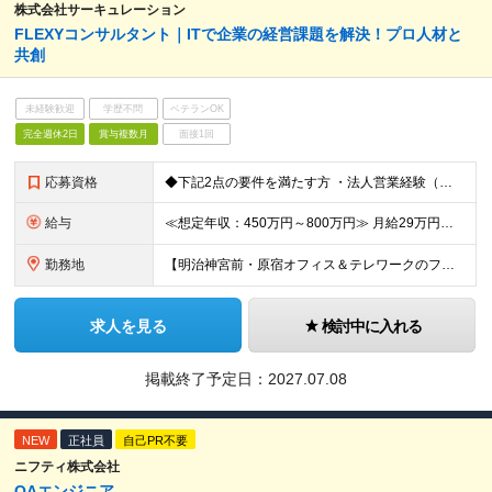
株式会社サーキュレーション
FLEXYコンサルタント｜ITで企業の経営課題を解決！プロ人材と
共創
未経験歓迎
学歴不問
ベテランOK
完全週休2日
賞与複数月
面接1回
応募資格
◆下記2点の要件を満たす方 ・法人営業経験（業界・業種・商材不問）※目安3年以上 ・「IT」に対する強い興味・関心・意欲をお持ちの方 【求める人物像】 • 起業もしくは自らフリーランス（個人事業主）
給与
≪想定年収：450万円～800万円≫ 月給29万円～50万円 ※賞与：年3.5ヶ月（会社業績・個人評価によって変動） ※入社後1年経過したタイミングでインセンティブ給へ移行致します。 ※入社時の月給額
勤務地
【明治神宮前・原宿オフィス＆テレワークのフレキシブルワークを導入】 東京都渋谷区神宮前3-21-5 サーキュレーションビル ForPro ★多様な働き方を推進 出社とテレワークを組み合わせたフレキシ
求人を見る
検討中に入れる
掲載終了予定日：
2027.07.08
NEW
正社員
自己PR不要
ニフティ株式会社
QAエンジニア