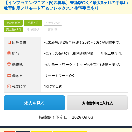
【インフラエンジニア・関西募集】未経験OK／最大6ヶ月の手厚い
教育制度／リモート可＆フレックス／住宅手当あり
未経験歓迎
学歴不問
ベテランOK
完全週休2日
賞与複数月
面接1回
応募資格
≪未経験/第2新卒歓迎！20代～30代が活躍中です≫ インフラエンジニアを本気で目指したい方／これまでの経験・スキルは一切不問です ◆学歴不問 ≪1つでも当てはまる方はぜひご応募ください！≫ ■自
給与
≪ガラス張りの「粗利連動評価」！年収100万円アップの実績あり≫ ■想定年収400万円～1200万円 月給30万円～100万円＋粗利インセンティブ ※経験・スキル・前給を考慮の上、上記に限らず柔軟に
勤務地
≪リモートワーク可！≫ ■完全在宅(通勤不要)の場合…地方に在住したままフルリモートでの勤務も可能です ■出社の場合…本社または首都圏の各プロジェクト先 ★転居をともなう転勤はありません ★受託案件
働き方
リモートワークOK
残業時間
10時間以内
求人を見る
検討中に入れる
掲載終了予定日：
2026.09.03