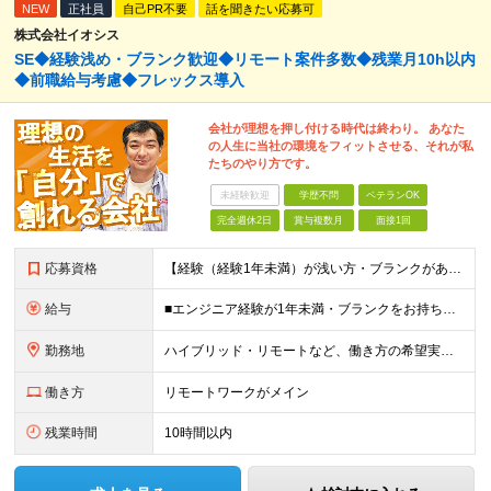
NEW
正社員
自己PR不要
話を聞きたい応募可
株式会社イオシス
SE◆経験浅め・ブランク歓迎◆リモート案件多数◆残業月10h以内
◆前職給与考慮◆フレックス導入
会社が理想を押し付ける時代は終わり。 あなた
の人生に当社の環境をフィットさせる、それが私
たちのやり方です。
未経験歓迎
学歴不問
ベテランOK
完全週休2日
賞与複数月
面接1回
応募資格
【経験（経験1年未満）が浅い方・ブランクがある方も大歓迎です！】 ◆学歴不問 ◆何かしらのIT業界でのご経験をお持ちの方 ┗エンジニア経験だけでなく、ITサポートなど職種は不問です！ ＜こんな方にピ
給与
■エンジニア経験が1年未満・ブランクをお持ちの方 月給300,000円～320,000円（年収:420～448万円以上） ■1年以上のエンジニア経験をお持ちの方 月給320,000円～650,000
勤務地
ハイブリッド・リモートなど、働き方の希望実現率は100％！ ≪本社≫ 東京都豊島区東池袋3-2-3 第一主田ビル402号室 「晩ご飯は家族と一緒に食べたい」 島崎代表のそんなシンプルな想いから、当
働き方
リモートワークがメイン
残業時間
10時間以内