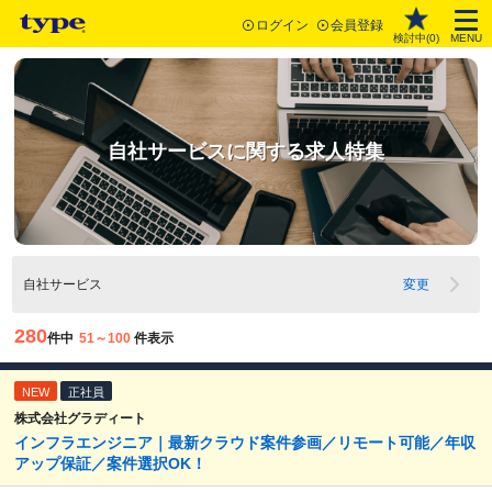
ログイン
会員登録
検討中(
0
)
MENU
自社サービスに関する求人特集
自社サービス
変更
280
件中
51～100
件表示
NEW
正社員
株式会社グラディート
インフラエンジニア｜最新クラウド案件参画／リモート可能／年収
アップ保証／案件選択OK！