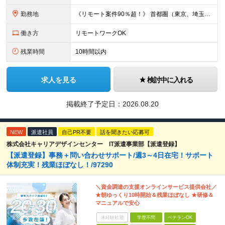
勤務地
《リモート案件90％超！》 首都圏（東京、埼玉、千葉、神奈川）、大阪、名古屋、福岡のプロジェクト先やリモートでの勤務となります。 ※面接から入社まで全てオンラインで完結できます！ ※帰社日自
働き方
リモートワークOK
残業時間
10時間以内
求人を見る
検討中に入れる
掲載終了予定日：
2026.08.20
NEW
派遣社員
自己PR不要
話を聞きたい応募可
株式会社キャリアデザインセンター IT派遣事業部【派遣登録】
【派遣登録】事務＋問い合わせサポート/週3～4日在宅！サポート
体制充実！残業ほぼなし！/97290
＼資金調達の支援オンラインサービス提供会社／
★朝ゆっくり10時開始＆残業ほぼなし ★研修＆
マニュアルで安心
未経験歓迎
学歴不問
ベテランOK