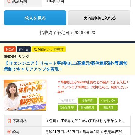
残業時間
10時間以内
求人を見る
検討中に入れる
掲載終了予定日：
2026.08.20
NEW
正社員
話を聞きたい応募可
株式会社リンク
【 ITエンジニア 】リモート率9割以上/高還元/案件選択制×専属営
業制でキャリアアップを実現！
＊半数以上がSNS&社員などの紹介による入社！
＊ エンジニア仲間に、大切な人に、紹介したい
会社。
未経験歓迎
学歴不問
ベテランOK
完全週休2日
賞与複数月
面接1回
応募資格
＜必須＞ IT業界で何らかの実務経験を半年以上お持ちの方（使用言語不問） ＜こんなご希望があれば、ぜひ当社にご相談ください＞ ◎ スキルや成果にしっかり見合った給与を受け取りたい ◎ 残業を
給与
月給31万円～51万円＋賞与年3回 ※想定年収394万円～1,032万円 ★年間300万円の賞与実績あり ★平均昇給額3万円 ★エンジニアへの還元率75％（実質78.9%） ※経験・能力を考慮し