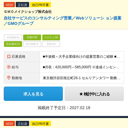
NEW
正社員
自己PR不要
ＧＭＯメイクショップ株式会社
自社サービスのコンサルティング営業／Webソリューシ ョン提案
／GMOグループ
未経験歓迎
学歴不問
ベテランOK
完全週休2日
賞与複数月
面接1回
応募資格
■中規模～大手企業様向けの提案営業のご経験 ■提案書作成のご経験 ■AI（ChatGPT等）を実務で活用し、業務プロセスの効率化や新たな付加価値創出を実現した経験を有する方 ＜求める人物像＞ ・営業
給与
■月収：420,000円～585,000円 ※達成インセンティブあり ※固定残業代30時間相当分（80,000円～）を含む ※超過分別途支給。 ※試用期間3ヶ月（労働条件に変更なし） ※スキル・経験・
勤務地
東京都渋谷区桜丘町26-1 セルリアンタワー 勤務地の変更範囲：会社の定める事業所
求人を見る
検討中に入れる
掲載終了予定日：
2027.02.18
NEW
正社員
自己PR不要