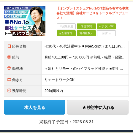
【オンプレミスシェアNo.1のIT製品を有する事業
会社で活躍】自社サービスをトータルプロデュー
ス！
未経験歓迎
学歴不問
ベテランOK
完全週休2日
賞与複数月
面接1回
応募資格
≪30代・40代活躍中≫ ■TypeScript（またはJavaScript）、PHP、Java、C/C++ のいずれかを使用した開発の実務経験がある方 ■学歴不問
給与
月給431,100円～716,000円 ※前職・職歴・経験・能力を考慮の上、優遇します ※上記給与には月30時間分の固定残業代（81,000円～134,000円）を含みます 超過分は別途支給します
勤務地
＜出社とリモートのハイブリッド可能＞ ■本社 東京都千代田区外神田2-14-10 第2電波ビル2F ■大阪支店 大阪府大阪市淀川区西中島5-14-22 リクルート新大阪ビル5F ※（変更の範囲）会社の
働き方
リモートワークOK
残業時間
20時間以内
求人を見る
検討中に入れる
掲載終了予定日：
2026.08.31