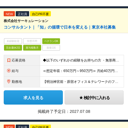
NEW
正社員
自己PR不要
株式会社サーキュレーション
コンサルタント｜「知」の循環で日本を変える｜東京本社募集
未経験歓迎
学歴不問
ベテランOK
完全週休2日
賞与複数月
面接1回
応募資格
◆以下のいずれかの経験をお持ちの方 ・無形商材での法人営業経験（業界・業種・不問）※目安3年以上※ ・顧客に提案することで潜在ニーズを見出す営業活動をしてきた経験（課題解決型の提案営業） 【求める人
給与
≪想定年収：650万円～950万円≫ 月給40万円～58万円 ※賞与：年3.5ヶ月（会社業績・個人評価によって変動） ※入社後1年経過したタイミングでインセンティブ給へ移行致します ※入社時の月給額は
勤務地
【明治神宮前・原宿オフィス＆テレワークのフレキシブルワークを導入】 東京都渋谷区神宮前3-21-5 サーキュレーションビル ForPro ★多様な働き方を推進 出社とテレワークを組み合わせたフレキシ
求人を見る
検討中に入れる
掲載終了予定日：
2027.07.08
NEW
正社員
自己PR不要