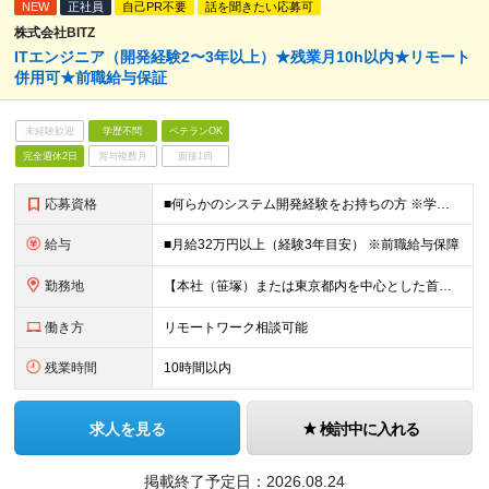
NEW
正社員
自己PR不要
話を聞きたい応募可
株式会社BITZ
ITエンジニア（開発経験2〜3年以上）★残業月10h以内★リモート
併用可★前職給与保証
未経験歓迎
学歴不問
ベテランOK
完全週休2日
賞与複数月
面接1回
応募資格
■何らかのシステム開発経験をお持ちの方 ※学歴不問 ※言語・分野は問いません。 ※Java、PHP、GoなどWeb・オープン系での開発経験をお持ちの方は歓迎します。 ＜こんな方を歓迎します＞ ・PG
給与
■月給32万円以上（経験3年目安） ※前職給与保障
勤務地
【本社（笹塚）または東京都内を中心とした首都圏プロジェクト先】 ※転勤なし ※希望勤務地考慮 ※変更の範囲：なし 案件はSESが中心です。 本社での受託開発・自社サービス開発に関わる可能性もあります
働き方
リモートワーク相談可能
残業時間
10時間以内
求人を見る
検討中に入れる
掲載終了予定日：
2026.08.24