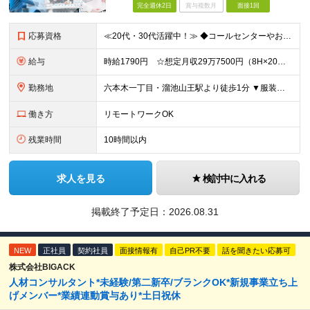
完全週休2日
賞与複数月
面接1回
応募資格
≪20代・30代活躍中！≫ ◆コールセンターやお客様サポートなど、お客様と接する経験がある方 ※ブランクがある方やこれまでのご経験に自信がない方も、まずはお気軽にご応募ください！ ※ご経歴をなるべく
給与
時給1790円 ☆想定月収29万7500円（8H×20日＋残業5H） ※交通費全額支給 ※在宅日数に応じて、在宅勤務手当あり
勤務地
六本木一丁目・溜池山王駅より徒歩1分 ▼服装：私服（サンダル、デニムOK） ▼働き方：一部在宅（週3～4日） ※現在は週1日出社、週4日在宅勤務となります。 ※研修中から在宅の日については在宅での研
働き方
リモートワークOK
残業時間
10時間以内
求人を見る
検討中に入れる
掲載終了予定日：
2026.08.31
NEW
正社員
契約社員
面接情報有
自己PR不要
話を聞きたい応募可
株式会社BIGACK
人材コンサルタント*未経験/第二新卒/ブランクOK*新規事業立ち上
げメンバー*業績連動賞与あり*土日祝休