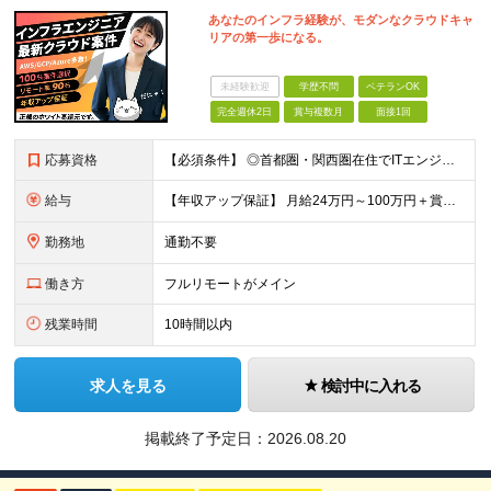
あなたのインフラ経験が、モダンなクラウドキャ
リアの第一歩になる。
未経験歓迎
学歴不問
ベテランOK
完全週休2日
賞与複数月
面接1回
応募資格
【必須条件】 ◎⾸都圏・関⻄圏在住でITエンジニアとしての実務経験が3年以上ある⽅（開発・インフラいずれも歓迎） →⾸都圏（東京、神奈川、千葉、埼⽟）、関⻄圏（⼤阪、兵庫、京都）在住のITエンジニア採
給与
【年収アップ保証】 月給24万円～100万円＋賞与（年3回）＋諸手当 ◆想定年収432万円〜1200万円(経験・スキルを考慮し決定) ※年収アップ保証付帯 ◆基本給には⽉20時間分の固定残業代(31,
勤務地
通勤不要
働き方
フルリモートがメイン
残業時間
10時間以内
求人を見る
検討中に入れる
掲載終了予定日：
2026.08.20