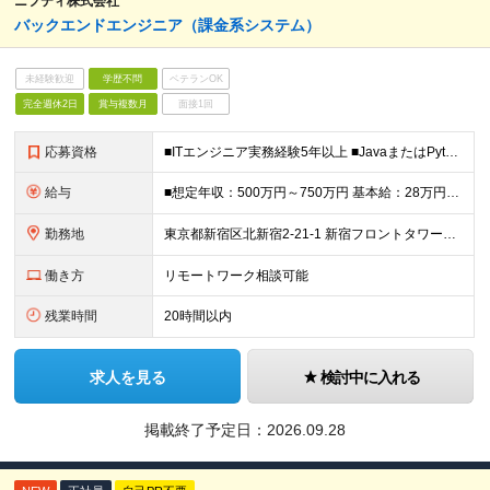
ニフティ株式会社
バックエンドエンジニア（課金系システム）
未経験歓迎
学歴不問
ベテランOK
完全週休2日
賞与複数月
面接1回
応募資格
■ITエンジニア実務経験5年以上 ■JavaまたはPythonによるサービス開発・運用経験 ■Linux環境での開発・運用経験 ■日本語能力試験N1レベルの日本語力 ■学歴不問 ＜こういった方を歓迎
給与
■想定年収：500万円～750万円 基本給：28万円～40万円（経験・能力により決定、上限応相談） 残業代：1分単位で別途支給 昇給：年2回（4月・10月） 賞与：年2回（6月・12月） ■試用期間
勤務地
東京都新宿区北新宿2-21-1 新宿フロントタワー（18階受付） (変更の範囲)上記を除く当社関連勤務地
働き方
リモートワーク相談可能
残業時間
20時間以内
求人を見る
検討中に入れる
掲載終了予定日：
2026.09.28