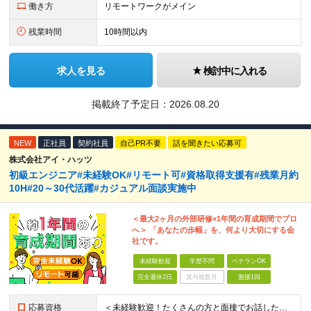
働き方
リモートワークがメイン
残業時間
10時間以内
求人を見る
検討中に入れる
掲載終了予定日：
2026.08.20
NEW
正社員
契約社員
自己PR不要
話を聞きたい応募可
株式会社アイ・ハッツ
初級エンジニア#未経験OK#リモート可#資格取得支援有#残業月約
10H#20～30代活躍#カジュアル面談実施中
＜最大2ヶ月の外部研修×1年間の育成期間でプロ
へ＞ 「あなたの歩幅」を、何より大切にする会
社です。
未経験歓迎
学歴不問
ベテランOK
完全週休2日
賞与複数月
面接1回
応募資格
＜未経験歓迎！たくさんの方と面接でお話したいと思いっています！＞ ◆学歴不問 ◆社会人経験をお持ちの方 ◆基本的なPC操作（Word、Excel、PowerPoint等）ができる方