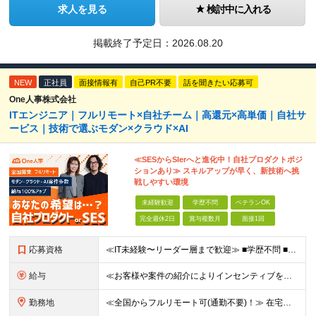
求人を見る
検討中に入れる
掲載終了予定日：
2026.08.20
NEW
正社員
面接情報有
自己PR不要
話を聞きたい応募可
One人事株式会社
ITエンジニア｜フルリモート×自社チーム｜高還元×高単価｜自社サ
ービス｜技術で選ぶモダン×クラウド×AI
≪SESからSIerへと進化中！自社プロダクトポジ
ションあり≫ スキルアップが早く、新技術へ挑
戦しやすい環境
未経験歓迎
学歴不問
ベテランOK
完全週休2日
賞与複数月
面接1回
応募資格
≪IT未経験〜リーダー層まで歓迎≫ ■学歴不問 ■国籍不問 ★テスト／運用保守のみのご経験の方も歓迎です！ ≪歓迎要件≫ ・開発またはインフラいずれかの実務経験 ・AWSなどクラウド技術への興味・学
給与
≪お客様や案件の紹介によりインセンティブを支給！≫ 月給25万円～71.4万円＋賞与年2回(2ヶ月)＋各種手当 ◎経験やスキルを考慮の上、優遇します ◎上記月給は固定残業代月45時間分(月額5万6
勤務地
≪全国からフルリモート可(通勤不要)！≫ 在宅勤務、または首都圏を中心とするお客様先 ★転勤はありません ■本社 東京都品川区南大井6-26-2 大森ベルポートB館8F