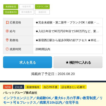
未経験歓迎
学歴不問
ベテランOK
完全週休2日
賞与複数月
面接1回
応募資格
★完全未経験・第二新卒・ブランクOK！経験・スキルは一切不問です ★高卒以上 「新規事業にチャレンジしたい」「成長中の企業でキャリアアップしたい」「意欲的な仲間たちと切磋琢磨したい」など、あなたの人
給与
★入社1年目で90万円/2年目で180万円など、業績連動賞与で高額還元あり！ ★月給23～29万円＋業績連動賞与：年4回＋各種手当 ※月給には、固定残業代（月20時間分／31,000円）を含みます。
勤務地
★新宿西口駅から徒歩30秒の好アクセス ★本社勤務＆転勤なし 【本社】 東京都新宿区西新宿1丁目3-13 Zenken Plaza2 8F ※変更の範囲：上記を除く当社関連勤務地
残業時間
20時間以内
求人を見る
検討中に入れる
掲載終了予定日：
2026.08.20
NEW
正社員
面接情報有
自己PR不要
話を聞きたい応募可
バレットグループ株式会社
インフラエンジニア／未経験OK／最大6ヶ月の手厚い教育制度／リ
モート可＆フレックス／残業月10h以内／住宅手当