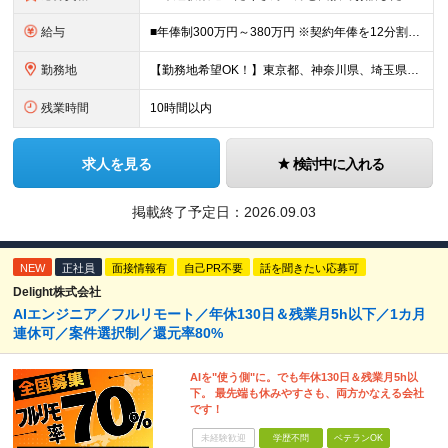
給与
■年俸制300万円～380万円 ※契約年俸を12分割（月額25万円以上）した金額を毎月月給として支給 ※経験・スキル・前職年収等を考慮の上で決定 ※固定残業代（月31,600円～/20時間相当分）含む
勤務地
【勤務地希望OK！】東京都、神奈川県、埼玉県、千葉県の各プロジェクト先 ※希望を伺い、相談の上で決定します ≪本社≫ 東京都世田谷区用賀4-5-22 第三小林ビル603 (変更の範囲)上記を除く
残業時間
10時間以内
求人を見る
検討中に入れる
掲載終了予定日：
2026.09.03
NEW
正社員
面接情報有
自己PR不要
話を聞きたい応募可
Delight株式会社
AIエンジニア／フルリモート／年休130日＆残業月5h以下／1カ月
連休可／案件選択制／還元率80%
AIを"使う側"に。でも年休130日＆残業月5h以
下。 最先端も休みやすさも、両方かなえる会社
です！
未経験歓迎
学歴不問
ベテランOK