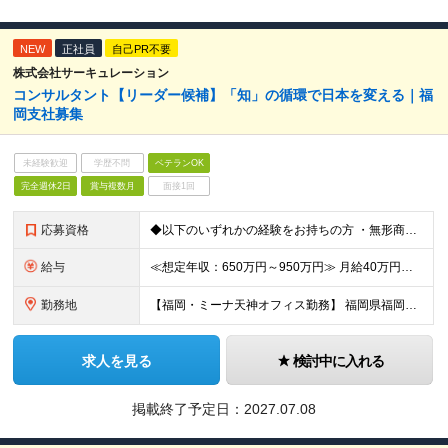
NEW
正社員
自己PR不要
株式会社サーキュレーション
コンサルタント【リーダー候補】「知」の循環で日本を変える｜福
岡支社募集
未経験歓迎
学歴不問
ベテランOK
完全週休2日
賞与複数月
面接1回
応募資格
◆以下のいずれかの経験をお持ちの方 ・無形商材での法人営業経験（目安6年以上） ・顧客に提案することで潜在ニーズを見出す課題解決型営業経験 ・リーダー・マネージャーなどの役職に就き、メンバーマネジメン
給与
≪想定年収：650万円～950万円≫ 月給40万円～58万円 ※賞与：年3.5ヶ月（会社業績・個人評価によって変動） ※入社後1年経過したタイミングでインセンティブ給へ移行致します。 ※入社時の月給額
勤務地
【福岡・ミーナ天神オフィス勤務】 福岡県福岡市中央区天神4-3-8 The Company ミーナ天神8階 （変更の範囲）上記を除く当社関連勤務地
求人を見る
検討中に入れる
掲載終了予定日：
2027.07.08