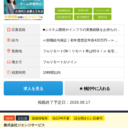
未経験歓迎
学歴不問
ベテランOK
完全週休2日
賞与複数月
面接1回
応募資格
■システム開発やインフラの実務経験をお持ちの方（言語・工程・年数不問） ■学歴不問 ┗システムサポートや運用保守・テスターなど幅広い経験の方も歓迎します！ ┗独学や実務未経験者といった方からの応募も歓
給与
≪前職給与保証｜初年度想定年収420万円～≫ 月給35万円以上＋決算賞与＋交通費 ※スキル・経験を考慮の上、優遇します ※上記月給には固定残業代月20時間分(4万5000円以上)を含みます。超過し
勤務地
フルリモートOK！リモート率は65％！≫ 在宅勤務または東京・神奈川・埼玉・千葉のお客様先での勤務 ■本社 東京都港区芝2-22-15 STKビル 1F (変更の範囲)上記を除く当社関連勤務地
働き方
フルリモートがメイン
残業時間
10時間以内
求人を見る
検討中に入れる
掲載終了予定日：
2026.08.17
NEW
正社員
面接情報有
自己PR不要
話を聞きたい応募可
株式会社ジエンジサービス