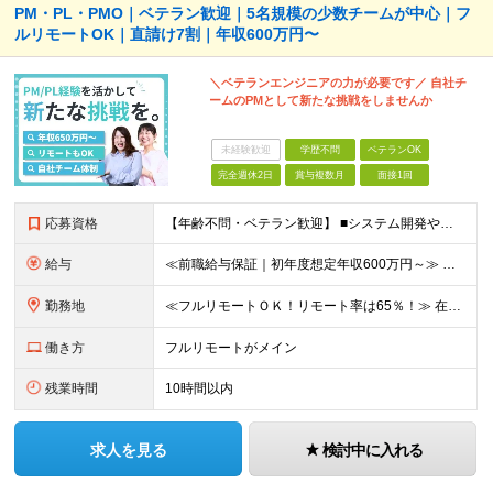
PM・PL・PMO｜ベテラン歓迎｜5名規模の少数チームが中心｜フ
ルリモートOK｜直請け7割｜年収600万円〜
＼ベテランエンジニアの力が必要です／ 自社チ
ームのPMとして新たな挑戦をしませんか
未経験歓迎
学歴不問
ベテランOK
完全週休2日
賞与複数月
面接1回
応募資格
【年齢不問・ベテラン歓迎】 ■システム開発やインフラの実務経験をお持ちの方（言語・工程・年数不問） ■学歴不問 ≪こんな方はぜひご応募ください≫ □SE経験を積んだがリーダー・PLのポジションがない
給与
≪前職給与保証｜初年度想定年収600万円～≫ 月給45万円以上＋決算賞与＋交通費 ※スキル・経験を考慮の上、優遇します ※上記月給には固定残業代月20時間分(5万1000円以上)を含みます。超過し
勤務地
≪フルリモートＯＫ！リモート率は65％！≫ 在宅勤務または東京・神奈川・埼玉・千葉のお客様先での勤務 ■本社 東京都港区芝2-22-15 STKビル 1F (変更の範囲)上記を除く当社関連勤務地
働き方
フルリモートがメイン
残業時間
10時間以内
求人を見る
検討中に入れる