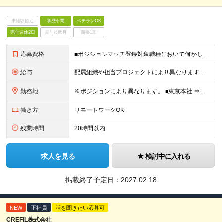
未経験歓迎
学歴不問
ベテランOK
完全週休2日
賞与複数月
面接1回
応募資格
■ポジションマッチ登録対象職種において何かしらの知識・経験を有する方 【活かせる経験・スキル】 ポジションマッチ登録対象職種に関連する知識・経験 ※該当ポジションが数多く存在する為、様々な経験が活
給与
配属組織や担当プロジェクトにより異なります。 ＜参考情報＞ 月給：300,000～800,000円 ※スキル・経験・前職給与を考慮し決定します ※固定残業代30時間相当分を含む ※試用期間3ヶ月（労
勤務地
※ポジションにより異なります。 ■東京本社 ⇒東京都渋谷区桜丘町26-1 セルリアンタワー ■西日本支社 ⇒大阪府大阪市北区大深町3番1号 グランフロント大阪タワーB 23F ■福岡支社 ⇒福岡
働き方
リモートワークOK
残業時間
20時間以内
求人を見る
検討中に入れる
掲載終了予定日：
2027.02.18
NEW
正社員
話を聞きたい応募可
CREFIL株式会社