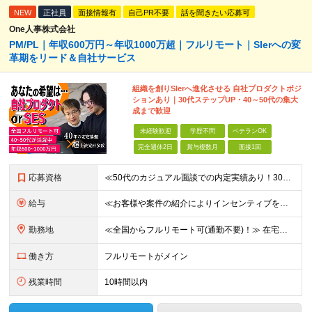
NEW
正社員
面接情報有
自己PR不要
話を聞きたい応募可
One人事株式会社
PM/PL｜年収600万円～年収1000万超｜フルリモート｜SIerへの変
革期をリード＆自社サービス
組織を創りSIerへ進化させる 自社プロダクトポジ
ションあり｜30代ステップUP・40～50代の集大
成まで歓迎
未経験歓迎
学歴不問
ベテランOK
完全週休2日
賞与複数月
面接1回
応募資格
≪50代のカジュアル面談での内定実績あり！30代〜50代活躍中≫ ■学歴不問 ■国籍不問 ■PMやPL、チームリーダー、サブリーダーなどマネジメントの経験をお持ちの方 ★「マネジメント未経験だけど今後
給与
≪お客様や案件の紹介によりインセンティブを支給！≫ 月給40万円以上＋賞与年2回＋インセンティブ ◎経験やスキルを考慮の上、優遇します ◎上記月給は固定残業代月45時間分(月額9万1040円以上)
勤務地
≪全国からフルリモート可(通勤不要)！≫ 在宅勤務、または首都圏を中心とするお客様先 ★転勤はありません ■本社 東京都品川区南大井6-26-2 大森ベルポートB館8F
働き方
フルリモートがメイン
残業時間
10時間以内