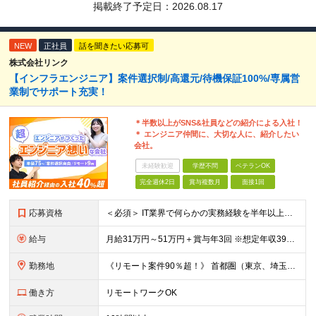
掲載終了予定日：
2026.08.17
NEW
正社員
話を聞きたい応募可
株式会社リンク
【インフラエンジニア】案件選択制/高還元/待機保証100%/専属営
業制でサポート充実！
＊半数以上がSNS&社員などの紹介による入社！
＊ エンジニア仲間に、大切な人に、紹介したい
会社。
未経験歓迎
学歴不問
ベテランOK
完全週休2日
賞与複数月
面接1回
応募資格
＜必須＞ IT業界で何らかの実務経験を半年以上お持ちの方（使用言語不問） ＜こんなご希望があれば、ぜひ当社にご相談ください＞ ◎ スキルや成果にしっかり見合った給与を受け取りたい ◎ 残業を
給与
月給31万円～51万円＋賞与年3回 ※想定年収394万円～1,032万円 ★年間300万円の賞与実績あり ★平均昇給額3万円 ★エンジニアへの還元率75％（実質78.9%） ※経験・能力を考慮し
勤務地
《リモート案件90％超！》 首都圏（東京、埼玉、千葉、神奈川）、大阪、名古屋、福岡のプロジェクト先やリモートでの勤務となります。 ※面接から入社まで全てオンラインで完結できます！ ※帰社日自
働き方
リモートワークOK