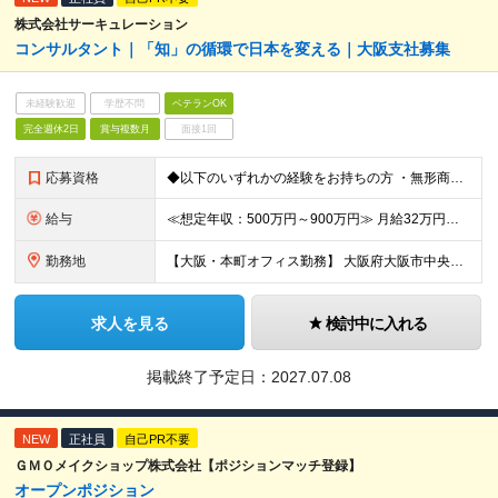
株式会社サーキュレーション
コンサルタント｜「知」の循環で日本を変える｜大阪支社募集
未経験歓迎
学歴不問
ベテランOK
完全週休2日
賞与複数月
面接1回
応募資格
◆以下のいずれかの経験をお持ちの方 ・無形商材での法人営業経験（業界・業種・不問）※目安3年以上※ ・顧客に提案することで潜在ニーズを見出す営業活動をしてきた経験（課題解決型の提案営業） 【求める人
給与
≪想定年収：500万円～900万円≫ 月給32万円～58万円 ※賞与：年3.5ヶ月（会社業績・個人評価によって変動） ※入社後1年経過したタイミングでインセンティブ給へ移行致します。 ※入社時の月給額
勤務地
【大阪・本町オフィス勤務】 大阪府大阪市中央区北久宝寺町4丁目4-2 （変更の範囲）上記を除く当社関連勤務地
求人を見る
検討中に入れる
掲載終了予定日：
2027.07.08
NEW
正社員
自己PR不要
ＧＭＯメイクショップ株式会社【ポジションマッチ登録】
オープンポジション