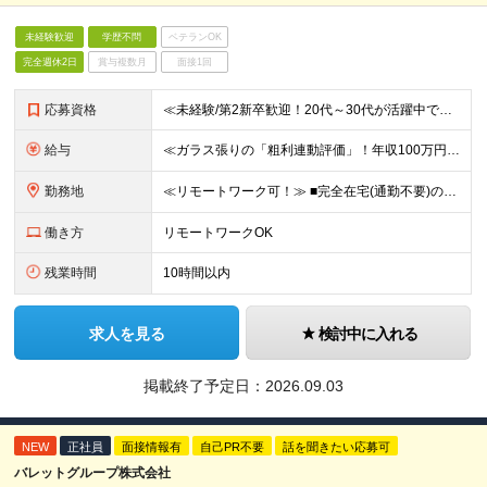
未経験歓迎
学歴不問
ベテランOK
完全週休2日
賞与複数月
面接1回
応募資格
≪未経験/第2新卒歓迎！20代～30代が活躍中です≫ インフラエンジニアを本気で目指したい方／これまでの経験・スキルは一切不問です ◆学歴不問 ≪1つでも当てはまる方はぜひご応募ください！≫ ■自
給与
≪ガラス張りの「粗利連動評価」！年収100万円アップの実績あり≫ ■想定年収400万円～1200万円 月給30万円～100万円＋粗利インセンティブ ※経験・スキル・前給を考慮の上、上記に限らず柔軟に
勤務地
≪リモートワーク可！≫ ■完全在宅(通勤不要)の場合…地方に在住したままフルリモートでの勤務も可能です ■出社の場合…本社または首都圏の各プロジェクト先 ★転居をともなう転勤はありません ★受託案件
働き方
リモートワークOK
残業時間
10時間以内
求人を見る
検討中に入れる
掲載終了予定日：
2026.09.03
NEW
正社員
面接情報有
自己PR不要
話を聞きたい応募可
バレットグループ株式会社