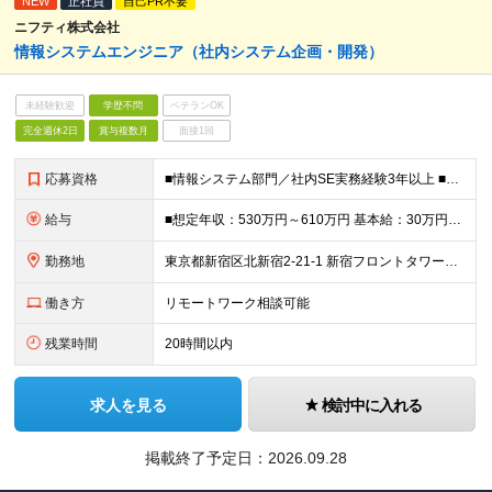
NEW
正社員
自己PR不要
ニフティ株式会社
情報システムエンジニア（社内システム企画・開発）
未経験歓迎
学歴不問
ベテランOK
完全週休2日
賞与複数月
面接1回
応募資格
■情報システム部門／社内SE実務経験3年以上 ■Python開発経験 ■AWS/Azure実務経験 ■Windowsサーバ／Linuxサーバ設計・構築・運用経験 ■Active Directory設計
給与
■想定年収：530万円～610万円 基本給：30万円～34万円（経験・能力により決定、上限応相談） 残業代：1分単位で別途支給 昇給：年2回（4月・10月） 賞与：年2回（6月・12月） ■試用期間
勤務地
東京都新宿区北新宿2-21-1 新宿フロントタワー（18階受付） (変更の範囲)上記を除く当社関連勤務地
働き方
リモートワーク相談可能
残業時間
20時間以内
求人を見る
検討中に入れる
掲載終了予定日：
2026.09.28