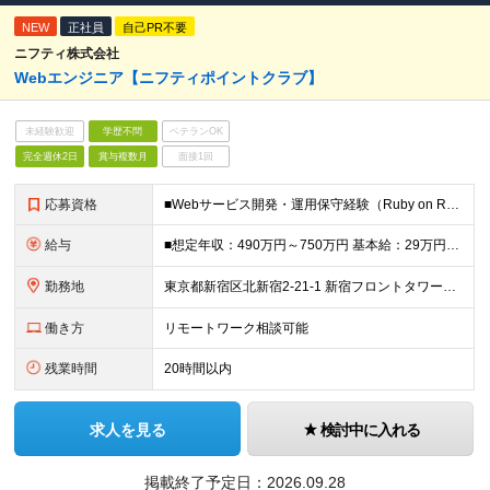
NEW
正社員
自己PR不要
ニフティ株式会社
Webエンジニア【ニフティポイントクラブ】
未経験歓迎
学歴不問
ベテランOK
完全週休2日
賞与複数月
面接1回
応募資格
■Webサービス開発・運用保守経験（Ruby on Rails/Flask/Laravel等、1.5年以上） ■Linux系OSでの開発経験（1年以上） ■RDB（PostgreSQL/Oracle/
給与
■想定年収：490万円～750万円 基本給：29万円～40万円（経験・能力により決定、上限応相談） 残業代：1分単位で別途支給 昇給：年2回（4月・10月） 賞与：年2回（6月・12月） ■試用期間
勤務地
東京都新宿区北新宿2-21-1 新宿フロントタワー（18階受付） (変更の範囲)上記を除く当社関連勤務地
働き方
リモートワーク相談可能
残業時間
20時間以内
求人を見る
検討中に入れる
掲載終了予定日：
2026.09.28