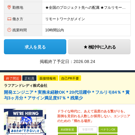
勤務地
★全国のプロジェクト先への配属 ★フルリモートワーク案件あり ★転勤なし 勤務地はご希望を考慮し、決定します。 「自宅から近い場所が良い」といった要望もお聞かせください！ ＜配属エリア＞ ［東北］
働き方
リモートワークがメイン
残業時間
10時間以内
求人を見る
検討中に入れる
掲載終了予定日：
2026.08.24
終了間近
正社員
面接情報有
自己PR不要
ラフアンドレディ株式会社
開発エンジニア＊実務未経験OK＊20代活躍中＊フルリモ84％＊賞
与3ヶ月分＊アサイン満足度97％＊残業少
ドライな時代に、あえて温度のある繋がりを。
面倒を見切れる人数しか採用しない、エンジニア
のための「帰れる場所」
未経験歓迎
学歴不問
ベテランOK