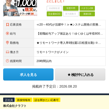
とにしました！
未経験歓迎
学歴不問
ベテランOK
完全週休2日
賞与複数月
面接1回
応募資格
≪20～40代が活躍中！≫ ■システム開発の実務経験をお持ちの方(言語・年数・上流経験不問) ■学歴不問 ★PM・PL経験者はもちろん、「これからステップアップしたい」という方も歓迎します！ ≪こん
給与
【前職給与アップ保証あり！ゆくゆくは年収800万以上も可能】 月給45万円～＋インセンティブ ※経験や適性を考慮の上、相談し決定します ※上記には固定残業代（20時間分/4万円～）が含まれます
勤務地
★リモートワーク導入率9割(週1日程度出勤) ※出社が伴う場合は東京23区・横浜を中心としたクライアント先になります。 【本社】 東京都千代田区神田須田町1-3-33 Bizflex神田 4階 (
働き方
リモートワークがメイン
残業時間
20時間以内
求人を見る
検討中に入れる
掲載終了予定日：
2026.08.20
正社員
面接情報有
話を聞きたい応募可
株式会社クラフト