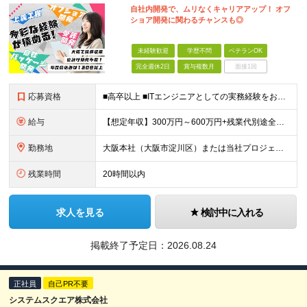
自社内開発で、ムリなくキャリアアップ！ オフ
ショア開発に関わるチャンスも◎
未経験歓迎
学歴不問
ベテランOK
完全週休2日
賞与複数月
面接1回
応募資格
■高卒以上 ■ITエンジニアとしての実務経験をお持ちの方 ⇒インフラ、開発問わず、何らかの技術経験をお持ちの方を想定しています。 ★「学ぶ意欲がある方」であれば、未経験の方も大歓迎！ ※スキルチェ
給与
【想定年収】300万円～600万円+残業代別途全額支給+賞与年2回他 月給22万円～ ※みなし残業ではございません。残業代別途全額支給です。 (働かれた分は全額支給させて頂きます。) ※
勤務地
大阪本社（大阪市淀川区）または当社プロジェクト先 ※UIターン歓迎 ＜配属先について＞ ビルを1棟借上げのオフィスで、多数の開発エンジニアが在籍。 20代～40代が中心で、女性エンジニアも多く活躍
残業時間
20時間以内
求人を見る
検討中に入れる
掲載終了予定日：
2026.08.24
正社員
自己PR不要
システムスクエア株式会社