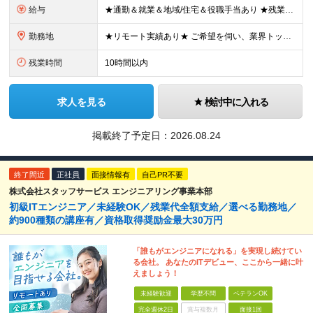
給与
★通勤＆就業＆地域/住宅＆役職手当あり ★残業代は全額支給 ★選べる給与制度あり！ ★東京・神奈川・千葉・埼玉勤務の場合 月給23.5万円～55万円＋諸手当 （残業代は全額支給） (20,000円の
勤務地
★リモート実績あり★ ご希望を伺い、業界トップクラス約7,000件の取引事業所数、90,000件以上のプロジェクトから検討をいたします。 全国の取引先での就業となります（沖縄を除く） ※勤務地
残業時間
10時間以内
求人を見る
検討中に入れる
掲載終了予定日：
2026.08.24
終了間近
正社員
面接情報有
自己PR不要
株式会社スタッフサービス エンジニアリング事業本部
初級ITエンジニア／未経験OK／残業代全額支給／選べる勤務地／
約900種類の講座有／資格取得奨励金最大30万円
「誰もがエンジニアになれる」を実現し続けてい
る会社。 あなたのITデビュー、ここから一緒に叶
えましょう！
未経験歓迎
学歴不問
ベテランOK
完全週休2日
賞与複数月
面接1回