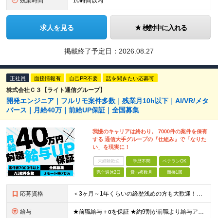
残業時間
10時間以内
求人を見る
検討中に入れる
掲載終了予定日：
2026.08.27
正社員
面接情報有
自己PR不要
話を聞きたい応募可
株式会社Ｃ３【ライト通信グループ】
開発エンジニア｜フルリモ案件多数｜残業月10h以下｜AI/VR/メタ
バース｜月給40万｜前給UP保証｜全国募集
我慢のキャリアは終わり。 7000件の案件を保有
する 通信大手グループの『仕組み』で「なりた
い」を現実に！
未経験歓迎
学歴不問
ベテランOK
完全週休2日
賞与複数月
面接1回
応募資格
＜3ヶ月～1年くらいの経歴浅めの方も大歓迎！＞ ■学歴不問 ■何かしらの開発経験をお持ちの方 ■第二新卒OK ▼こんな方にピッタリです！▼ □スキルアップしたい方 □最先端技術を習得したい方 □AI
給与
★前職給与＋αを保証 ★約9割が前職より給与アップを実現 月給40万円以上＋各種手当＋賞与 ＜9割が年収アップを実現＞ 入社されたエンジニアの9割が前職よりも給与アップをしています！ 残り1割は前