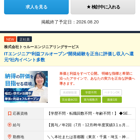
求人を見る
検討中に入れる
掲載終了予定日：
2026.08.20
NEW
正社員
株式会社トゥルーエンジニアリングサービス
ITエンジニア*利益フルオープン*開発経験を正当に評価し収入へ還
元*社内イベント多数
単価と利益をすべて公開。 明確な指標と希望に
沿ったアサインで、あなたの実力を正当な評価へ
導きます。
未経験歓迎
学歴不問
ベテランOK
完全週休2日
賞与複数月
面接1回
応募資格
【学歴不問・転職回数不問・年齢不問！】 ◆SEまたはPGの実務経験をお持ちの方（目安3年以上） └使用してきた言語や、担当したシステムの規模、関わってきた業界などは問いません。 ◆学歴不問 ＼社長か
給与
【賞与／年2回（7月・12月/昨年度実績3.1ヵ月分)※業績による・昇給／年1回（4月）】 月給23～42万円 + 賞与年2回（昨年度実績3.1ヵ月分／業績による）＋各種手当 ※年齢、経験、スキルな
勤務地
＼＼本社または首都圏（東京・千葉・埼玉・神奈川）のプロジェクト先／／ ※転勤はありません ※U・Iターン歓迎！ ※配属先は、出来る限りご希望を考慮いたします ※場合によっては、リモート勤務となることが