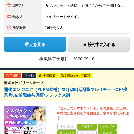
勤務地
★フルリモート勤務！全国どこからでも働ける 【事業所】 東京都品川区西五反田2-24-4 THE CROSS GOTANDA 1F ＼一人にならない！帰属意識を感じながら働ける／ リモートでもメン
働き方
フルリモートがメイン
残業時間
10時間以内
求人を見る
検討中に入れる
掲載終了予定日：
2026.09.10
終了間近
正社員
面接情報有
話を聞きたい応募可
株式会社グリームオーブ
開発エンジニア（PLPM候補）/20代30代活躍/フルリモートOK/残
業月8h/前職給与保証/フレックス制
「なんとなくマネジメント」その直感、大正解。
AI時代に生き残る市場価値と、余裕を手に入れよ
う！
未経験歓迎
学歴不問
ベテランOK
完全週休2日
賞与複数月
面接1回