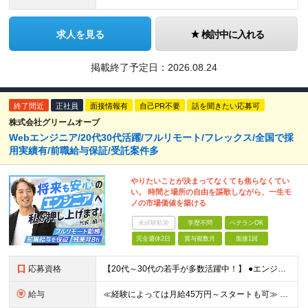
求人を見る
検討中に入れる
掲載終了予定日：
2026.08.24
終了間近
正社員
面接情報有
自己PR不要
話を聞きたい応募可
株式会社グリームオーブ
Webエンジニア/20代30代活躍/フルリモート/フレックス/全国で採
用実績有/前職給与保証/受託案件多
やりたいことが決まってなくても焦らなくてい
い。 時間と場所の自由を謳歌しながら、一生モ
ノの市場価値を築ける
未経験歓迎
学歴不問
ベテランOK
完全週休2日
賞与複数月
面接1回
応募資格
【20代～30代の若手が多数活躍中！】 ●エンジニアとして何らかの実務経験をお持ちの方 （言語・年数・フェーズは不問です） ●学歴不問 ≪こんな方にピッタリ！≫ ★PL・PMへステップアップしたい、
給与
≪経験によっては月給45万円～スタートも可≫ ★1年間の昇給で月給2万～4万円UPも可能！ 月給310,000円～444,000円+賞与年2回 ◆PL経験をお持ちの方は ⇒月給450,000円～