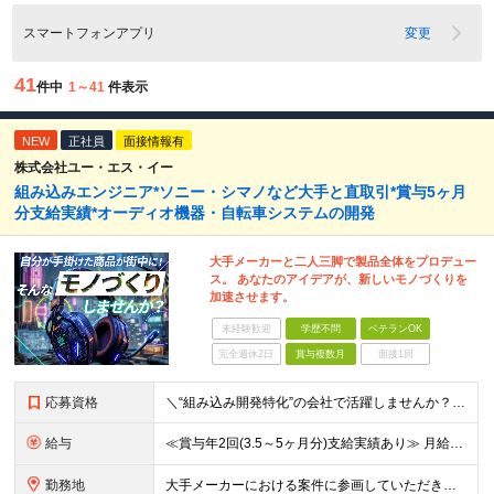
スマートフォンアプリ
変更
41
件中
1～41
件表示
NEW
正社員
面接情報有
株式会社ユー・エス・イー
組み込みエンジニア*ソニー・シマノなど大手と直取引*賞与5ヶ月
分支給実績*オーディオ機器・自転車システムの開発
大手メーカーと二人三脚で製品全体をプロデュー
ス。 あなたのアイデアが、新しいモノづくりを
加速させます。
未経験歓迎
学歴不問
ベテランOK
完全週休2日
賞与複数月
面接1回
応募資格
＼“組み込み開発特化”の会社で活躍しませんか？／ ◆組み込み系システムの開発経験 ◆学歴不問 ＜こんな方をお待ちしてます！＞ ◎モノづくりを突き詰めていきたい職人気質の方 ◎指示待ちではなく、主体的
給与
≪賞与年2回(3.5～5ヶ月分)支給実績あり≫ 月給35万円～45万円＋賞与年2回＋交通費(月5万円まで)＋資格取得支援・手当あり＋時間外手当(100％支給) ※経験・知識・技術などを最大限考慮した
勤務地
大手メーカーにおける案件に参画していただきます！ 当社メンバーがメインとなっているチームに配属されるので、ご安心ください。 もちろん、希望もしっかりと考慮します。 ■東京本社、大阪事務所、および東京