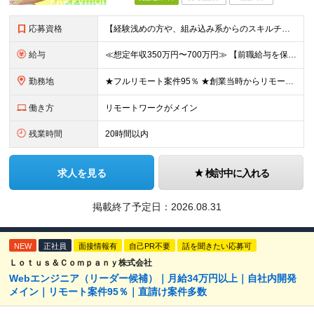
応募資格
【経験浅めの方や、組み込み系からのスキルチェンジ大歓迎！】 ■何かしらの開発経験をお持ちの方（言語不問） └テスター・ローコード開発のみや、 C言語での組み込み開発経験でも大歓迎です！ ■本社
給与
≪想定年収350万円〜700万円≫ 【前職給与を保証・考慮】 ご経験やスキルに応じて優遇いたします！ ★経験が浅い方も前職の給与水準をしっかり考慮。面接にてご相談の上、納得のいく条件でスタートできま
勤務地
★フルリモート案件95％ ★創業当時からリモートワークに注力 勤務は自宅または中目黒オフィスが中心となります。 案件の約9割は受託開発ですが、 一部案件では首都圏のクライアント先で勤務いただく場合が
働き方
リモートワークがメイン
残業時間
20時間以内
求人を見る
検討中に入れる
掲載終了予定日：
2026.08.31
NEW
正社員
面接情報有
自己PR不要
話を聞きたい応募可
Ｌｏｔｕｓ＆Ｃｏｍｐａｎｙ株式会社
Webエンジニア（リーダー候補）｜月給34万円以上｜自社内開発
メイン｜リモート案件95％｜直請け案件多数