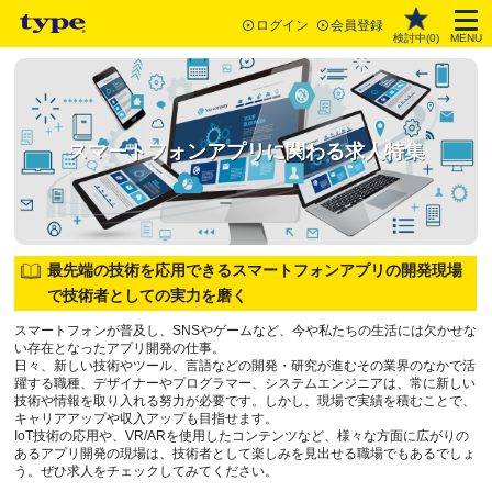
ログイン
会員登録
検討中(
0
)
MENU
スマートフォンアプリに関わる求人特集
最先端の技術を応用できるスマートフォンアプリの開発現場
で技術者としての実力を磨く
スマートフォンが普及し、SNSやゲームなど、今や私たちの生活には欠かせな
い存在となったアプリ開発の仕事。
日々、新しい技術やツール、言語などの開発・研究が進むその業界のなかで活
躍する職種、デザイナーやプログラマー、システムエンジニアは、常に新しい
技術や情報を取り入れる努力が必要です。しかし、現場で実績を積むことで、
キャリアアップや収入アップも目指せます。
IoT技術の応用や、VR/ARを使用したコンテンツなど、様々な方面に広がりの
あるアプリ開発の現場は、技術者として楽しみを見出せる職場でもあるでしょ
う。ぜひ求人をチェックしてみてください。