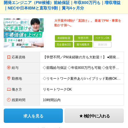
開発エンジニア（PM候補）前給保証｜年収800万円も｜増収増益
｜NECや日本IBMと直取引9割｜賞与4ヶ月分
大手案件9割が「直請け」。 最速でPM・事業を
動かす側へ。
未経験歓迎
学歴不問
ベテランOK
完全週休2日
賞与複数月
面接1回
応募資格
【学歴不問／PM未経験の方も大歓迎！】 ●開発エンジニアとしての実務経験をお持ちの方 ～採用担当者より～ 「PM経験が一切ない」という方もご心配なく！ 面接で一番大切にしているのは「これまでどんな業
給与
◇前職給与保証 ◇年収800万円も可能 ◇住宅手当・賞与年間4か月支給実績あり＋業績により、別途決算賞与あり 【PM・PL候補】 数名規模のチームでの進捗管理や、後輩・メンバーの指導・フォロー経験が
勤務地
◇リモートワーク案件あり/ハイブリッド勤務OK 【本社】東京都豊島区高田3-14-29 KDX高田馬場ビル2F ┗都内、神奈川県のプロジェクト先での勤務もございます。 ＜プロジェクト先エリア例＞
働き方
リモートワークOK
残業時間
10時間以内
求人を見る
検討中に入れる