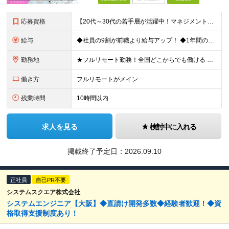
応募資格
【20代～30代の若手層が活躍中！マネジメント未経験歓迎】 ●エンジニアとしての実務経験を3年以上お持ちの方 （開発言語や担当フェーズは不問） ●学歴不問 ★「PLやPMにステップアップしたい」 「
給与
◆社員の9割が前職より給与アップ！ ◆1年間の昇給で月給2万～4万円UPも可能！ 月給450,000円～531,500円+賞与年2回 ※経験・スキルを考慮の上、優遇いたします ※残業代につきまして
勤務地
★フルリモート勤務！全国どこからでも働ける 【事業所】 東京都品川区西五反田2-24-4 THE CROSS GOTANDA 1F ＼一人にならない！帰属意識を感じながら働ける／ リモートでもメン
働き方
フルリモートがメイン
残業時間
10時間以内
求人を見る
検討中に入れる
掲載終了予定日：
2026.09.10
正社員
自己PR不要
システムスクエア株式会社
システムエンジニア【大阪】◆直請け開発多数◆経験者歓迎！◆資
格取得支援制度あり！