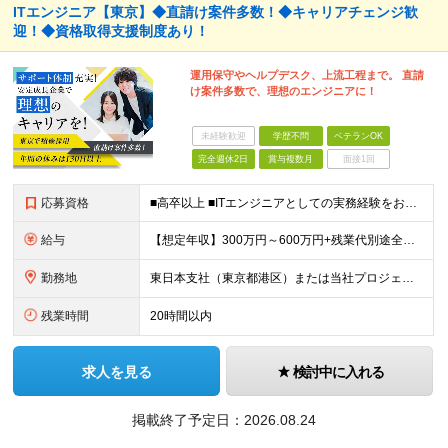
ITエンジニア【東京】◆直請け案件多数！◆キャリアチェンジ歓
迎！◆資格取得支援制度あり！
運用保守やヘルプデスク、上流工程まで。 直請
け案件多数で、理想のエンジニアに！
未経験歓迎
学歴不問
ベテランOK
完全週休2日
賞与複数月
面接1回
応募資格
■高卒以上 ■ITエンジニアとしての実務経験をお持ちの方 ⇒インフラ、開発問わず、何らかの技術経験をお持ちの方を想定しています。 ★「学ぶ意欲がある方」「コミュニケーション力のある方」大歓迎！
給与
【想定年収】300万円～600万円+残業代別途全額支給+賞与年2回他 月給22万円～ ※みなし残業ではございません。残業代別途全額支給です。 (働かれた分は全額支給させて頂きます。) ※
勤務地
東日本支社（東京都港区）または当社プロジェクト先 ※UIターン歓迎 ＜配属先について＞ 東日本支社には約70名のエンジニアが在籍。 20代～40代まで幅広い年代が活躍しています。 女性エンジニアも
残業時間
20時間以内
求人を見る
検討中に入れる
掲載終了予定日：
2026.08.24