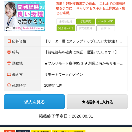
直取引9割×技術選定の自由。 これまでの開発経
験をテコに、 キャリアもスキルも上昇気流へ乗
せる場所。
未経験歓迎
学歴不問
ベテランOK
完全週休2日
賞与複数月
面接1回
応募資格
【リーダー層にステップアップしたい方歓迎！】 ■何かしらの開発経験をお持ちの方（言語不問） └テスター・ローコード開発のみや、 C言語での組み込み開発経験でも大歓迎です！ ■本社に出社できる方 └
給与
【前職給与を確実に保証・優遇いたします！】 ★経験・スキル・前職年収を考慮し、前職以上の提示を基本として決定します。 月給 34万円～48万円 ＋ 昇給査定年2回 ※経験・能力を考慮の上、社内規定
勤務地
★フルリモート案件95％ ★創業当時からリモートワークに注力 勤務は自宅または中目黒オフィスが中心となります。 案件の約9割は受託開発ですが、 一部案件では首都圏のクライアント先で勤務いただく場合が
働き方
リモートワークがメイン
残業時間
20時間以内
求人を見る
検討中に入れる
掲載終了予定日：
2026.08.31