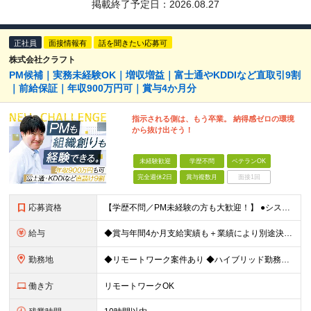
掲載終了予定日：
2026.08.27
正社員
面接情報有
話を聞きたい応募可
株式会社クラフト
PM候補｜実務未経験OK｜増収増益｜富士通やKDDIなど直取引9割
｜前給保証｜年収900万円可｜賞与4か月分
指示される側は、もう卒業。 納得感ゼロの環境
から抜け出そう！
未経験歓迎
学歴不問
ベテランOK
完全週休2日
賞与複数月
面接1回
応募資格
【学歴不問／PM未経験の方も大歓迎！】 ●システム開発、またはインフラエンジニアとしての実務経験をお持ちの方 ～採用担当者より～ 「今はまだ役職についていないけれど、ゆくゆくは会社を動かすポジション
給与
◆賞与年間4か月支給実績も＋業績により別途決算賞与あり ◆年収800万円～900万円も可能 【PM・PL候補】 数名規模のチームでの進捗管理や、後輩・メンバーの指導・フォロー経験がある方 ※「公式な
勤務地
◆リモートワーク案件あり ◆ハイブリッド勤務もOK 【本社】東京都豊島区高田3-14-29 KDX高田馬場ビル2F ┗都内、神奈川県のプロジェクト先での勤務もございます。 ＜プロジェクト先エリア例
働き方
リモートワークOK