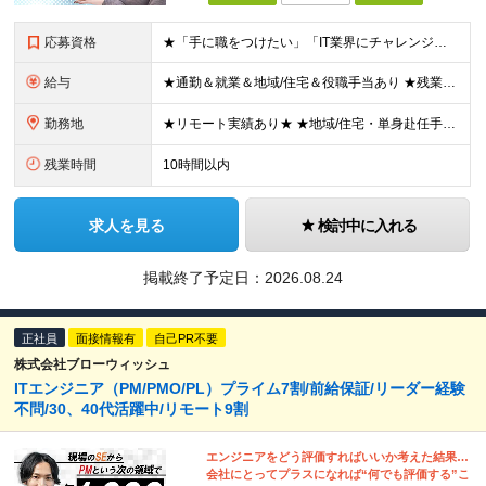
応募資格
★「手に職をつけたい」「IT業界にチャレンジしたい」方歓迎！ ■学歴不問 ■IT知識・理系文系不問！未経験・第二新卒OK ★ITサポート・IT事務やエンジニアの経験をお持ちの方は優遇します！ 地方在
給与
★通勤＆就業＆地域/住宅＆役職手当あり ★残業代は全額支給 ★選べる給与制度あり！ ■東京・神奈川・千葉・埼玉勤務の場合 月給24.5万円～55万円＋諸手当 （残業代は全額支給） (20,000円の
勤務地
★リモート実績あり★ ★地域/住宅・単身赴任手当などサポートも万全 ★転任費用や寮・社宅制度も完備しています ★勤務地については希望を考慮の上、決定します ★面接地エリアでの就業率92％以上！ 『地
残業時間
10時間以内
求人を見る
検討中に入れる
掲載終了予定日：
2026.08.24
正社員
面接情報有
自己PR不要
株式会社ブローウィッシュ
ITエンジニア（PM/PMO/PL）プライム7割/前給保証/リーダー経験
不問/30、40代活躍中/リモート9割
エンジニアをどう評価すればいいか考えた結果…
会社にとってプラスになれば“何でも評価する”こ