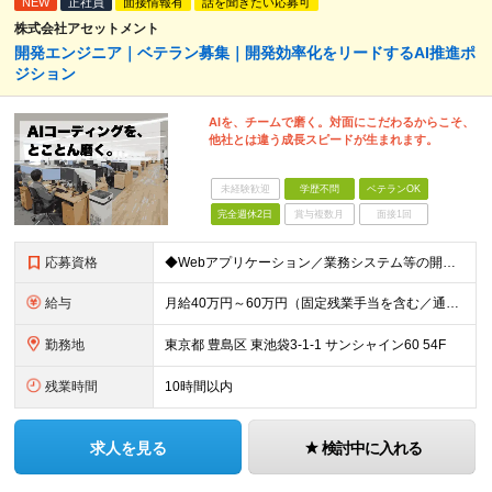
NEW
正社員
面接情報有
話を聞きたい応募可
株式会社アセットメント
開発エンジニア｜ベテラン募集｜開発効率化をリードするAI推進ポ
ジション
AIを、チームで磨く。対面にこだわるからこそ、
他社とは違う成長スピードが生まれます。
未経験歓迎
学歴不問
ベテランOK
完全週休2日
賞与複数月
面接1回
応募資格
◆Webアプリケーション／業務システム等の開発実務経験：5年以上 ◆AIを活用した開発実務経験：1年以上 ◆日本国内在住の方
給与
月給40万円～60万円（固定残業手当を含む／通勤手当は別途支給） 想定年収480万円～720万円 ※固定残業手当は時間外労働の有無に関わらず40時間相当分、月額9万6千円～14万3千円を支給 （40
勤務地
東京都 豊島区 東池袋3-1-1 サンシャイン60 54F
残業時間
10時間以内
求人を見る
検討中に入れる