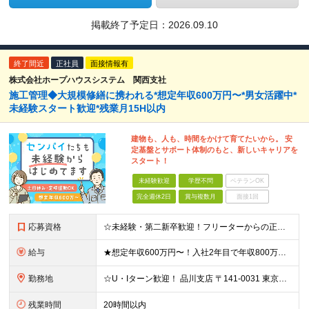
掲載終了予定日：
2026.09.10
終了間近
正社員
面接情報有
株式会社ホープハウスシステム 関西支社
施工管理◆大規模修繕に携われる*想定年収600万円〜*男女活躍中*
未経験スタート歓迎*残業月15H以内
建物も、人も、時間をかけて育てたいから。 安
定基盤とサポート体制のもと、新しいキャリアを
スタート！
未経験歓迎
学歴不問
ベテランOK
完全週休2日
賞与複数月
面接1回
応募資格
☆未経験・第二新卒歓迎！フリーターからの正社員デビューも応援◎ ☆雇用形態、転職回数は一切不問です！ ◆普通自動車免許（AT限定可）をお持ちの方 ◆学歴不問 ★こんな方にピッタリ★ ・人とコミュニケ
給与
★想定年収600万円〜！入社2年目で年収800万円の実績あり ★経験者の方は月給30万円以上＆前給保証！ 月給27万円〜＋各種手当＋賞与年2回 ※これまでのご経験やスキルに応じて加給・優遇いたします
勤務地
☆U・Iターン歓迎！ 品川支店 〒141-0031 東京都品川区西五反田8-1-14 最勝ビル 11F 横浜支店 〒141-0031 東京都品川区西五反田8-1-14 最勝ビル 11F 新潟支店
残業時間
20時間以内