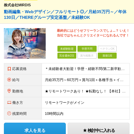
株式会社MIRDIS
動画編集・Webデザイン／フルリモート◎／月給35万円～／年休
130日／THEREグループ安定基盤／未経験OK
最終的にはどうせフリーランスでしょ...？ いえ！
当社ではちゃんとクリエイターになれるんです！
未経験歓迎
学歴不問
ベテランOK
完全週休2日
賞与複数月
面接1回
応募資格
＊未経験者大歓迎！学歴・経験不問/第二新卒歓迎/6ヶ月の充実研修/WEB面接可能＊ ▼未経験歓迎＆完全ポテンシャル採用！▼ 基礎のキソから学べる研修があるので経験は一切不問！ 面接では「あなたの想
給与
月給35万円～60万円＋賞与1回＋各種手当＋インセンティブ ★Point：経験者の方は100％年収UPでの待遇提示も可能！ 【インセンティブについて】 プロジェクト報酬：PJ単価に応じて支給 ※
勤務地
★リモートワークあり！ ★転勤なし！ 【本社】東京都港区虎ノ門1-16-16 虎ノ門一丁目MGビル ∟虎ノ門駅から徒歩3分のピカピカのオフィス ※その他、1都3県を中心としたプロジェクト先 ※親会
働き方
リモートワークがメイン
残業時間
10時間以内
求人を見る
検討中に入れる