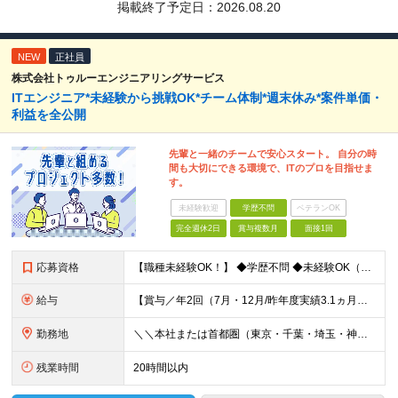
掲載終了予定日：
2026.08.20
NEW
正社員
株式会社トゥルーエンジニアリングサービス
ITエンジニア*未経験から挑戦OK*チーム体制*週末休み*案件単価・
利益を全公開
先輩と一緒のチームで安心スタート。 自分の時
間も大切にできる環境で、ITのプロを目指せま
す。
未経験歓迎
学歴不問
ベテランOK
完全週休2日
賞与複数月
面接1回
応募資格
【職種未経験OK！】 ◆学歴不問 ◆未経験OK（長期キャリア形成のため25歳まで） ※もちろんPG・SEの経験をお持ちの方も大歓迎です！ ＼こんな方にピッタリです／ ・頼りになる先輩と一緒にチームで
給与
【賞与／年2回（7月・12月/昨年度実績3.1ヵ月分)※業績による・昇給／年1回（4月）】 ◇未経験者 月給20万+賞与年2回（昨年度実績3.1ヵ月分／業績による）＋各種手当 ◇PG・SEの経験1
勤務地
＼＼本社または首都圏（東京・千葉・埼玉・神奈川）のプロジェクト先／／ ※転勤はありません ※U・Iターン歓迎! ※配属先は、出来る限りご希望を考慮いたします ※場合によっては、リモート勤務となることが
残業時間
20時間以内