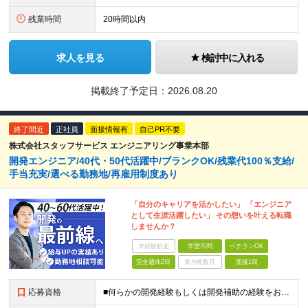
残業時間
20時間以内
求人を見る
検討中に入れる
掲載終了予定日：
2026.08.20
終了間近
正社員
面接情報有
自己PR不要
株式会社スタッフサービス エンジニアリング事業本部
開発エンジニア/40代・50代活躍中/ブランクOK/残業代100％支給/
手当充実/選べる勤務地/再雇用制度あり
「自分のキャリアを活かしたい」 「エンジニア
として生涯活躍したい」 その想いを叶える転職
しませんか？
未経験歓迎
学歴不問
ベテランOK
完全週休2日
賞与複数月
面接1回
応募資格
■何らかの開発経験もしくは開発補助の経験をお持ちの方 ■学歴不問 ★ブランクのある方、地方在住の方も大歓迎です！