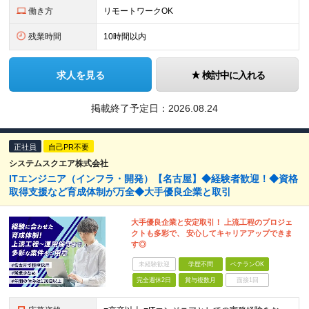
働き方
リモートワークOK
残業時間
10時間以内
求人を見る
検討中に入れる
掲載終了予定日：
2026.08.24
正社員
自己PR不要
システムスクエア株式会社
ITエンジニア（インフラ・開発）【名古屋】◆経験者歓迎！◆資格
取得支援など育成体制が万全◆大手優良企業と取引
大手優良企業と安定取引！ 上流工程のプロジェ
クトも多彩で、 安心してキャリアアップできま
す◎
未経験歓迎
学歴不問
ベテランOK
完全週休2日
賞与複数月
面接1回