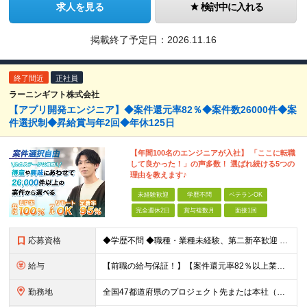
求人を見る
検討中に入れる
掲載終了予定日：
2026.11.16
終了間近
正社員
ラーニンギフト株式会社
【アプリ開発エンジニア】◆案件還元率82％◆案件数26000件◆案
件選択制◆昇給賞与年2回◆年休125日
【年間100名のエンジニアが入社】 「ここに転職
して良かった！」の声多数！ 選ばれ続ける5つの
理由を教えます♪
未経験歓迎
学歴不問
ベテランOK
完全週休2日
賞与複数月
面接1回
応募資格
◆学歴不問 ◆職種・業種未経験、第二新卒歓迎 【具体的には】 1ヶ月でも実務経験があれば尚◎ ※豊富な経験者は特に給与面で大きな優遇有 ＜経験浅めの方でも歓迎＞ ★以下「◎」いずれかに該当され
給与
【前職の給与保証！】【案件還元率82％以上業界最高水準！】【転職者の100%が収入UPを実現！】 ＼スキルに見合った収入を望む方は、ぜひ！／ 【経験1年未満の方】 月給23万円～35万円 ※月給には
勤務地
全国47都道府県のプロジェクト先または本社（新宿区） ◎勤務地は希望を考慮。転勤はありません。 ◎フルリモート(完全在宅勤務）多数あります。 ◎転職時にお引越しをご検討の際には引越し費用または住宅手