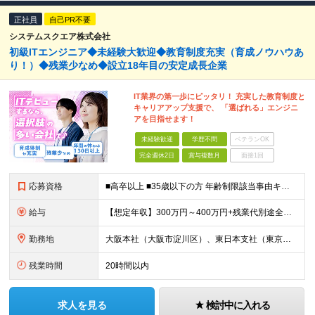
正社員
自己PR不要
システムスクエア株式会社
初級ITエンジニア◆未経験大歓迎◆教育制度充実（育成ノウハウあ
り！）◆残業少なめ◆設立18年目の安定成長企業
IT業界の第一歩にピッタリ！ 充実した教育制度と
キャリアアップ支援で、 「選ばれる」エンジニ
アを目指せます！
未経験歓迎
学歴不問
ベテランOK
完全週休2日
賞与複数月
面接1回
応募資格
■高卒以上 ■35歳以下の方 年齢制限該当事由キャリア形成（例外事由３号イ） ※未経験者歓迎 ※他の職種や業界から転身し活躍している先輩社員多数 ※スキルチェンジやキャリアチェンジの希望も大歓迎！
給与
【想定年収】300万円～400万円+残業代別途全額支給+賞与年2回他 月給22万円～ ※みなし残業ではございません。残業代別途全額支給です。 (働かれた分は全額支給させて頂きます。) ※
勤務地
大阪本社（大阪市淀川区）、東日本支社（東京都港区）、中部支社（名古屋市中村区）または当社プロジェクト先 ※UIターン歓迎 ※希望勤務地考慮 (変更の範囲)当社関連勤務地
残業時間
20時間以内
求人を見る
検討中に入れる