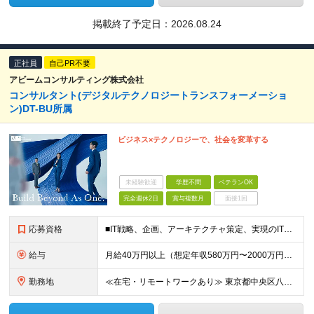
掲載終了予定日：
2026.08.24
正社員
自己PR不要
アビームコンサルティング株式会社
コンサルタント(デジタルテクノロジートランスフォーメーショ
ン)DT-BU所属
ビジネス×テクノロジーで、社会を変革する
未経験歓迎
学歴不問
ベテランOK
完全週休2日
賞与複数月
面接1回
応募資格
■IT戦略、企画、アーキテクチャ策定、実現のITライフサイクルに関わる実務経験3年以上 ■学歴不問
給与
月給40万円以上（想定年収580万円〜2000万円） ※経験・能力を考慮の上、当社規定により決定します。 ※賞与年2回支給 ※試用期間：原則6ヶ月（試用期間中の労働条件は本採用時と同様） ※残業代は全
勤務地
≪在宅・リモートワークあり≫ 東京都中央区八重洲二丁目2番1号 東京ミッドタウン八重洲 八重洲セントラルタワー15階 ※プロジェクトによりその他全国、海外あり ※在宅勤務制度、リモートワーク制度あり