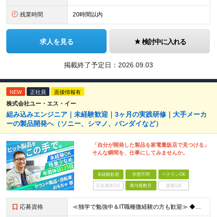
残業時間
20時間以内
求人を見る
検討中に入れる
掲載終了予定日：
2026.09.03
NEW
正社員
面接情報有
株式会社ユー・エス・イー
組み込みエンジニア｜未経験歓迎｜3ヶ月の実践研修｜大手メーカ
ーの製品開発へ（ソニー、シマノ、バンダイなど）
「自分が開発した製品を家電量販店で見つける」
そんな瞬間を、仕事にしてみませんか。
未経験歓迎
学歴不問
ベテランOK
完全週休2日
賞与複数月
面接1回
応募資格
≪独学で勉強中＆IT職種微経験の方も歓迎≫ ◆未経験OK ◆学歴不問 ＜こんな方を歓迎します＞ ・モノづくりが好き ・分解したり仕組みを考えたりするのが好き ・「なんで動くんだろう？」と考えてしまう