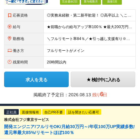
完全週休2日
賞与複数月
面接1回
応募資格
◎実務未経験・第二新卒歓迎！ ◎高卒以上 ＼こんな思いをお持ちの方はぜひご応募ください／ 「最初からコードを書きたい！」 「開発100％の環境で早く成長したい」 「一生モノの武器が欲しい」
給与
★前職からの給与アップ率100％ ★最大200万円程度年収アップした社員も ≪実務未経験者の場合≫ ■月給26万円～＋各種手当＋賞与(年2回/6月・12月) ★研修期間中や案件にアサインされるまでの
勤務地
＼フルリモート率84％／★引っ越し支援有り※規定あり ■東京・神奈川・千葉・埼玉にあるクライアント先 ■本社：東京都渋谷区恵比寿西1-21-10 代官山デュープレックス702 ≪社内のメンバーとの繋
働き方
フルリモートがメイン
残業時間
20時間以内
求人を見る
検討中に入れる
6
掲載終了予定日：
2026.08.13
残り
日
正社員
面接情報有
自己PR不要
話を聞きたい応募可
株式会社フジ東京サービス
開発エンジニア/フルリモOK/月給30万円～/年収100万UP実績多数/
還元率最大85%/リモートほぼ100％