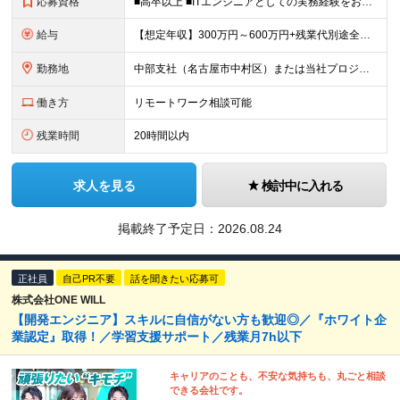
応募資格
■高卒以上 ■ITエンジニアとしての実務経験をお持ちの方 ⇒インフラ、開発問わず、何らかの技術経験をお持ちの方を想定しています。 ※スキルチェンジやキャリアチェンジの希望も大歓迎です！
給与
【想定年収】300万円～600万円+残業代別途全額支給+賞与年2回他 月給22万円～ ※みなし残業では御座いません。残業代別途全額支給です。 (働かれた分は全額支給させて頂きます。) ※
勤務地
中部支社（名古屋市中村区）または当社プロジェクト先 ※UIターン歓迎 ＜配属先について＞ 昨年移転したばかりの綺麗なオフィスです。 約50名のエンジニアが在籍しており、20代～40代が活躍中。 女
働き方
リモートワーク相談可能
残業時間
20時間以内
求人を見る
検討中に入れる
掲載終了予定日：
2026.08.24
正社員
自己PR不要
話を聞きたい応募可
株式会社ONE WILL
【開発エンジニア】スキルに自信がない方も歓迎◎／『ホワイト企
業認定』取得！／学習支援サポート／残業月7h以下
キャリアのことも、不安な気持ちも、丸ごと相談
できる会社です。