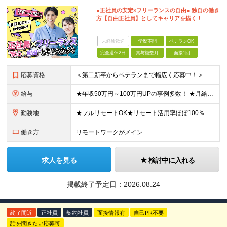
●正社員の安定×フリーランスの自由● 独自の働き
方【自由正社員】としてキャリアを描く！
未経験歓迎
学歴不問
ベテランOK
完全週休2日
賞与複数月
面接1回
応募資格
＜第二新卒からベテランまで幅広く応募中！＞ ■学歴不問 ■何かしらのエンジニア経験が1年以上ある方 └プログラミングができ、ひとりでプロジェクトに参画できるレベルを想定しています。
給与
★年収50万円～100万円UPの事例多数！ ★月給30万円～90万円＋賞与年1回 ★還元率は最大85% ※経験・スキルを考慮して決定します ※上記⾦額には、固定残業代（30時間分／5万7000円以上
勤務地
★フルリモートOK★リモート活用率ほぼ100％★転居を伴う転勤なし 事務所または東京都内・関東エリアのプロジェクト先への配属となります。 ------------------------- 【本社】東
働き方
リモートワークがメイン
求人を見る
検討中に入れる
掲載終了予定日：
2026.08.24
終了間近
正社員
契約社員
面接情報有
自己PR不要
話を聞きたい応募可