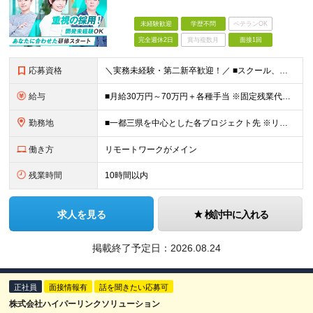
未経験歓迎
学歴不問
ベテランOK
完全週休2日
賞与複数月
面接1回
応募資格
＼実務未経験・第二新卒歓迎！／ ■スクール、職業訓練、独学などでITに関する一定の知識・スキル （ある程度コードが書けるレベル）をお持ちの方 ※学歴不問 ※35歳以下の方（長期キャリア形成のため）
給与
■月給30万円～70万円＋各種手当 ※固定残業代：30時間分／56,250円～ ※試用期間なし ★未経験からのチャレンジでも、 これまでの社会人経験や対人スキル、学習状況をしっかり評価します。
勤務地
■一都三県を中心とした各プロジェクト先 ※リモートワーク率は約70％。週2～3日のハイブリッド勤務が中心です。 ハイブリッド：約50％（出社＋リモート） フルリモート：約20％ 【東京オフィス】
働き方
リモートワークがメイン
残業時間
10時間以内
求人を見る
検討中に入れる
掲載終了予定日：
2026.08.24
正社員
面接情報有
話を聞きたい応募可
株式会社ハイパーリンクソリューション