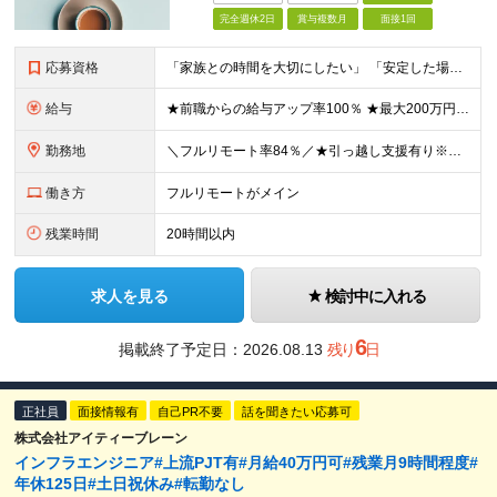
完全週休2日
賞与複数月
面接1回
応募資格
「家族との時間を大切にしたい」 「安定した場所で長く働きたい」 そんな方にピッタリ！ ◆エンジニアとしての実務経験3年以上（工程・言語不問） ◆高卒以上 ★typeの別求人にて未経験の採用も行って
給与
★前職からの給与アップ率100％ ★最大200万円程度年収アップした社員も ■月給34万円～＋各種手当＋賞与(年2回/6月・12月) ※基本給は経験・スキルなどを考慮の上決定いたします ※上記金額
勤務地
＼フルリモート率84％／★引っ越し支援有り※規定あり ■東京・神奈川・千葉・埼玉にあるクライアント先 ■本社：東京都渋谷区恵比寿西1-21-10 代官山デュープレックス702 ≪社内のメンバーとの繋
働き方
フルリモートがメイン
残業時間
20時間以内
求人を見る
検討中に入れる
6
掲載終了予定日：
2026.08.13
残り
日
正社員
面接情報有
自己PR不要
話を聞きたい応募可
株式会社アイティーブレーン
インフラエンジニア#上流PJT有#月給40万円可#残業月9時間程度#
年休125日#土日祝休み#転勤なし