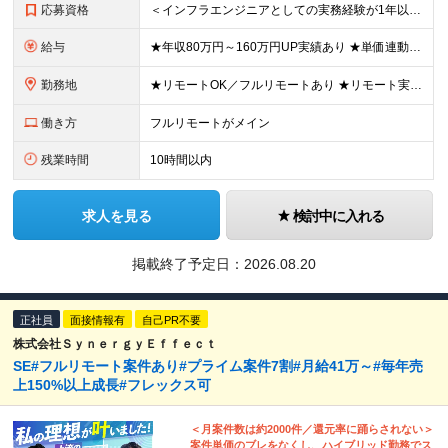
応募資格
＜インフラエンジニアとしての実務経験が1年以上ある方を募集！＞ ◆何らかの実務経験1年以上をお持ちの方 ◆既卒・ブランクもOK ◆学歴不問 ◆転職回数は一切問いません ◆オンプレ・クラウドの経験は不問
給与
★年収80万円～160万円UP実績あり ★単価連動型×高還元率で年収UP ▼月給40万円～125万円＋各種手当 ┗想定年収：400万円～1500万円 ※固定残業代（30時間分／7万6000円～）を含
勤務地
★リモートOK／フルリモートあり ★リモート実施率90%以上 ★一都三県のプロジェクト先 ★転居を伴う転勤なし ＜理想の働き方を実現できます！＞ ・フルリモート ・リモートと出社のハイブリッド ・フ
働き方
フルリモートがメイン
残業時間
10時間以内
求人を見る
検討中に入れる
掲載終了予定日：
2026.08.20
正社員
面接情報有
自己PR不要
株式会社ＳｙｎｅｒｇｙＥｆｆｅｃｔ
SE#フルリモート案件あり#プライム案件7割#月給41万～#毎年売
上150%以上成長#フレックス可
＜月案件数は約2000件／還元率に踊らされない＞
案件単価のブレをなくし、ハイブリッド勤務でス