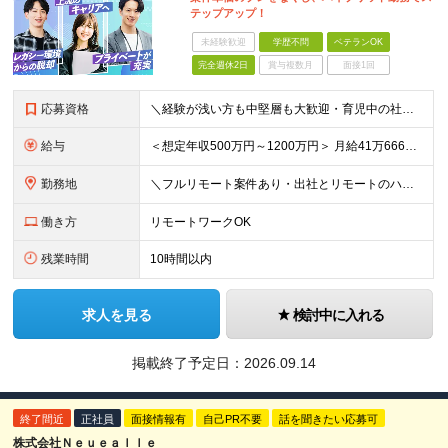
テップアップ！
未経験歓迎
学歴不問
ベテランOK
完全週休2日
賞与複数月
面接1回
応募資格
＼経験が浅い方も中堅層も大歓迎・育児中の社員も活躍中／ ■学歴不問 ■開発エンジニアとしての経験2年以上 ■日本在住 ■日本語でのコミュニケーションが取れる方 ■外国籍の方はN1保有者 ★平均年齢3
給与
＜想定年収500万円～1200万円＞ 月給41万6666円～100万円+交通費+残業手当 ※残業代は別途全額支給します ※試用期間6ヶ月あり。給与以外の待遇の差異はありません ┗試用期間後に若干が給
勤務地
＼フルリモート案件あり・出社とリモートのハイブリッド勤務可能／ 【本社】東京都新宿区西新宿三丁目3番-13号西新宿水間ビル6階 ★ハイブリッド出社や出社メインでの勤務をご希望の方もぜひご応募ください
働き方
リモートワークOK
残業時間
10時間以内
求人を見る
検討中に入れる
掲載終了予定日：
2026.09.14
終了間近
正社員
面接情報有
自己PR不要
話を聞きたい応募可
株式会社Ｎｅｕｅａｌｌｅ