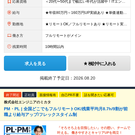
応募資格
＜20代〜50代まで幅広い年代が活躍中！ITエンジニアとしての実務経験が1年以上ある方を募集！＞ ◆何らかの開発経験1年以上をお持ちの方（言語不問） ◆既卒・ブランクもOK ◆学歴不問 ◆転職回数は一
給与
★年収80万円～160万円UP実績あり ★単価連動型×高還元率で年収UP ▼月給40万円～125万円＋各種手当 ┗想定年収：400万円～1500万円 ※固定残業代（30時間分／7万6000円～）を含
勤務地
★リモートOK／フルリモートあり ★リモート実施率90%以上 ★一都三県のプロジェクト先 ★転居を伴う転勤なし ＜理想の働き方を実現できます！＞ ・フルリモート ・リモートと出社のハイブリッド ・フ
働き方
フルリモートがメイン
残業時間
10時間以内
求人を見る
検討中に入れる
掲載終了予定日：
2026.08.20
終了間近
正社員
面接情報有
自己PR不要
話を聞きたい応募可
株式会社エンジニアのミカタ
PM・PL | 全国どこでもフルリモートOK/残業平均月8.7h/9割が前
職より給与アップ/フレックスタイム制
「そろそろ上を目指したい」その想い、チームで
叶える。 働きやすさとキャリアUPを両立！