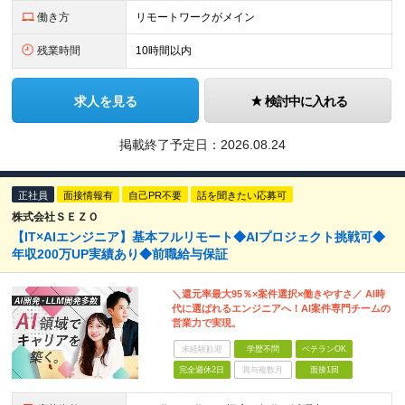
働き方
リモートワークがメイン
残業時間
10時間以内
求人を見る
検討中に入れる
掲載終了予定日：
2026.08.24
正社員
面接情報有
自己PR不要
話を聞きたい応募可
株式会社ＳＥＺＯ
【IT×AIエンジニア】基本フルリモート◆AIプロジェクト挑戦可◆
年収200万UP実績あり◆前職給与保証
＼還元率最大95％×案件選択×働きやすさ／ AI時
代に選ばれるエンジニアへ！AI案件専門チームの
営業力で実現。
未経験歓迎
学歴不問
ベテランOK
完全週休2日
賞与複数月
面接1回