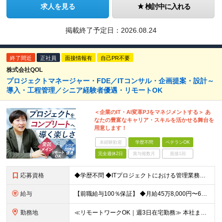
求人を見る
検討中に入れる
掲載終了予定日：
2026.08.24
終了間近
正社員
面接情報有
自己PR不要
株式会社QOL
プロジェクトマネージャー・FDE／ITコンサル・企画提案・設計～
導入・工程管理／シニア経験者優遇・リモートOK
＜企業のIT・AI変革PJをマネジメントする＞ あ
なたの豊富なキャリア・スキルを活かせる舞台を
用意します！
未経験歓迎
学歴不問
ベテランOK
完全週休2日
賞与複数月
面接1回
応募資格
◆学歴不問 ◆ITプロジェクトにおける管理業務または上流工程（要件定義・提案）の経験 ＜こんな方におすすめです！＞ ・長期/大規模プロジェクトで腰を据えて取り組みたい方 ・裁量の大きい環境で働きたい
給与
【前職給与100％保証】 ◆⽉給45万8,000円〜66万6,000円以上 ＋ 業績(決算)賞与 ┗⼊社時の想定年収：520万円〜700万円以上 ※上記の金額は、あくまで当社希望求人の基準提示額で
勤務地
≪リモートワークOK｜週3日在宅勤務≫ 本社またはプロジェクト先での勤務となります。 ※請負案件が多く、自社内での出社×リモートのハイブリッドワークが主体です！ 【本社】 東京都港区西新橋3-5-9