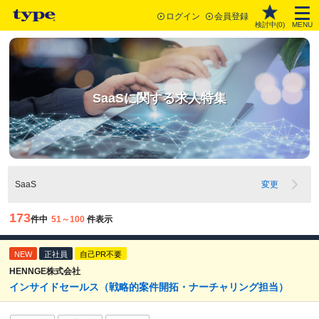
ログイン
会員登録
検討中(
0
)
MENU
SaaSに関する求人特集
SaaS
変更
173
件中
51～100
件表示
NEW
正社員
自己PR不要
HENNGE株式会社
インサイドセールス（戦略的案件開拓・ナーチャリング担当）