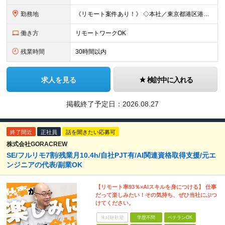
勤務地
《リモート案件あり！》 ◇本社／東京都港区港南2-16-3 品川グランドセントラルタワー ◇各事業所／東京、静岡、山梨、大阪、宮城、愛知 ※案件によっては客先勤務の可能性あり ※(変更の範囲)上記
働き方
リモートワークOK
残業時間
30時間以内
求人を見る
検討中に入れる
掲載終了予定日：
2026.08.27
終了間近
正社員
話を聞きたい応募可
株式会社GORACREW
SE/フルリモ7割/残業月10.4h/自社PJT有/AI関連資格取得支援/元エ
ンジニアの代表/副業OK
【リモート率93％×AIスキルを身につける】 仕事
だって楽しみたい！その気持ち、ぜひ当社にぶつ
けてください。
未経験歓迎
学歴不問
ベテランOK