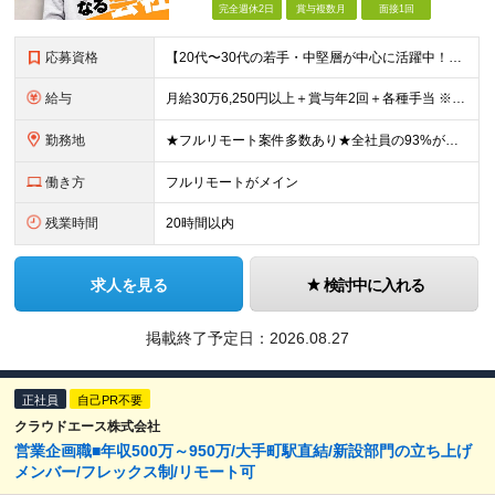
完全週休2日
賞与複数月
面接1回
応募資格
【20代〜30代の若手・中堅層が中心に活躍中！】 ●何らかのシステム開発経験をお持ちの方（目安2年以上／言語不問） ●学歴不問 ★こんな方にピッタリ★ ・前職の組織体制に孤独を感じていた方 ・フルリ
給与
月給30万6,250円以上＋賞与年2回＋各種手当 ※経験・スキルを考慮の上、当社規定により優遇します。 ※上記金額には月12時間分の固定残業代(2万6,250円～)を含みます。超過分は全額別途支給し
勤務地
★フルリモート案件多数あり★全社員の93%がリモート勤務を活用中 本社（東京都千代田区）または各プロジェクト先（東京・神奈川・千葉・埼玉など） 本社：東京都千代田区岩本町3丁目5−2 合人社東京秋葉
働き方
フルリモートがメイン
残業時間
20時間以内
求人を見る
検討中に入れる
掲載終了予定日：
2026.08.27
正社員
自己PR不要
クラウドエース株式会社
営業企画職■年収500万～950万/大手町駅直結/新設部門の立ち上げ
メンバー/フレックス制/リモート可