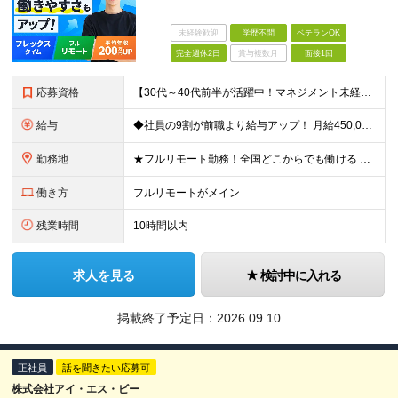
未経験歓迎
学歴不問
ベテランOK
完全週休2日
賞与複数月
面接1回
応募資格
【30代～40代前半が活躍中！マネジメント未経験歓迎】 ●エンジニアとしての実務経験を3年以上お持ちの方 （開発言語や担当フェーズは不問） ●学歴不問 ★「PLやPMにステップアップしたい」 「後輩
給与
◆社員の9割が前職より給与アップ！ 月給450,000円～531,500円+賞与＋インセンティブ ※経験・スキルを考慮の上、優遇いたします ※残業代につきましては、面接時にご説明させていただきます
勤務地
★フルリモート勤務！全国どこからでも働ける ＼一人にならない！帰属意識を感じながら働ける／ リモートでもメンバー間のやり取りをスムーズに行えるように、 当社ではLINEグループを導入。活発なコミュニ
働き方
フルリモートがメイン
残業時間
10時間以内
求人を見る
検討中に入れる
掲載終了予定日：
2026.09.10
正社員
話を聞きたい応募可
株式会社アイ・エス・ビー