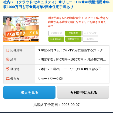
社内SE（クラウド/セキュリティ）◆リモートOK◆AI積極活用◆年
収1000万円も可◆賞与年2回◆住宅手当あり
潤沢予算をAIへ積極投資中！ スピード感×大きな
裁量がある環境で新たなキャリアを築きません
か？
未経験歓迎
学歴不問
ベテランOK
完全週休2日
賞与複数月
面接1回
応募資格
▼学歴不問 ▼以下のいずれかに該当する方 ・クラウド環境(AWS, GCP, Azure等)におけるICTインフラの構築実務経験 ・Python, Bash, PowerShell等のスクリプト言語を
給与
＜想定年収：640万円〜1036万円＞ 月給48万円～78万円＋賞与年2回 ※上記には住宅手当（一律支給：5～10万円） ワークスタイル手当（3～5万円 ※通勤手当）が含まれます ※固定残業代（月
勤務地
＜本社＞※週2リモートワークOK ■東京都港区西新橋3-3-1 KDX西新橋ビル 3階 ※(変更の範囲)上記を除く当社関連勤務地
働き方
リモートワークOK
求人を見る
検討中に入れる
掲載終了予定日：
2026.09.07