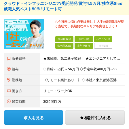
クラウド・インフラエンジニア/受託開発/賞与4.5カ月/独立系SIer/
就職人気ベスト50※/リモート可
もう将来に悩む必要は無し！ 大手×成長環境が整
う当社で、長期的なキャリアを実現しよう！
未経験歓迎
学歴不問
ベテランOK
完全週休2日
賞与複数月
面接1回
応募資格
★未経験、第二新卒歓迎！ ★エンジニアとしてキャリアを構築したい方大歓迎！ ★リーダー・マネジメント志向をお持ちの方大歓迎！ 《上流工程へのステップアップを目指す方歓迎》 「構築・運用保守・監視経験
給与
◇月給23万円～56万円 ◇予定年収400万円～925万円 ※残業代全額支給 ※試用期間4カ月 （給与・待遇・雇用形態に差異無し） ◇通勤手当：上限50,000円／月 ◇子育て手当：8,500円（1
勤務地
《リモート案件あり！》 ◇本社／東京都港区港南2-16-3 品川グランドセントラルタワー ◇各事業所／東京、静岡、山梨、大阪、宮城、愛知 ※案件によっては客先勤務の可能性あり ※(変更の範囲)上記
働き方
リモートワークOK
残業時間
30時間以内
求人を見る
検討中に入れる