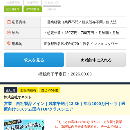
未経験歓迎
学歴不問
ベテランOK
完全週休2日
賞与複数月
面接1回
応募資格
・営業経験（業界不問／新規既存不問／個人法人不問） ※経験年数よりも、経験の濃さやスキル、パーソナリティを重視します ≪求める人物像≫ ・行動力がある方 ・自発的に考えて動ける方 ・丁寧なコミュニケ
給与
・想定年収：450万円～700万円 ・月給額：月給300,000円～466,700円 ・みなし残業代：45時間分（79,000円～122,000円） --------------- 昇給年2回・賞与年
勤務地
東京都渋谷区桜丘町20-1 渋谷インフォスタワー16階 ★原則出社ですが、リモートワークは週1まで可能です。 （変更の可能性）上記を除く当社関連勤務地
求人を見る
検討中に入れる
掲載終了予定日：
2026.09.03
正社員
面接情報有
自己PR不要
株式会社オネスト
営業｜自社製品メイン｜残業平均月13.3h｜年収1000万円～可｜医
療向けシステム国内TOPクラスシェア
「もっとお客様の力になりたい」そう願う営業
に、誠実に向き合える場所を。 チームで挑む、