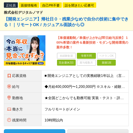
正社員
面接情報有
自己PR不要
話を聞きたい応募可
株式会社デジタルノマド
【開発エンジニア】帰社日０・残業少なめで自分の技術に集中でき
る！｜リモートOK / カジュアル面談から◎
【単価連動制／単価が上がれば即日給与反映】 1
00%希望の案件＆最新技術・モダンな開発環境の
案件多数！
未経験歓迎
学歴不問
ベテランOK
完全週休2日
賞与複数月
面接1回
応募資格
■ 開発エンジニアとしての実務経験1年以上 （言語・業界・規模・担当工程は問いません。テストや一部改修の経験だけでも歓迎です！） ・学歴・転職回数・経歴ブランク不問 「このままでいいのか？」その違
給与
◆月給400,000円〜1,200,000円 ※スキル・経験・希望案件により決定します ※上記金額には固定残業代（月30時間分／76,000円〜）を含みます ※固定残業代は月給に応じて決定します ※超
勤務地
★全国どこからでも勤務可能 実装・テスト・詳細設計・要件定義など、担当工程や技術レベルに応じて、フルリモート／ハイブリッド／出社中心など、あなたに合った働き方を選べます。 ・リモート率は全体で9割超
働き方
フルリモートがメイン
残業時間
10時間以内