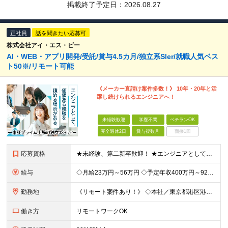
掲載終了予定日：
2026.08.27
正社員
話を聞きたい応募可
株式会社アイ・エス・ビー
AI・WEB・アプリ開発/受託/賞与4.5カ月/独立系SIer/就職人気ベス
ト50※/リモート可能
《メーカー直請け案件多数！》 10年・20年と活
躍し続けられるエンジニアへ！
未経験歓迎
学歴不問
ベテランOK
完全週休2日
賞与複数月
面接1回
応募資格
★未経験、第二新卒歓迎！ ★エンジニアとしてキャリアを構築したい方大歓迎！ ★リーダー・マネジメント志向をお持ちの方大歓迎！ 《上流工程へのステップアップを目指す方歓迎》 「保守・改修・テスト経験を
給与
◇月給23万円～56万円 ◇予定年収400万円～925万円 ※残業代全額支給 ※試用期間4カ月 （給与・待遇・雇用形態に差異無し） ◇通勤手当：上限50,000円／月 ◇子育て手当：8,500円（1
勤務地
《リモート案件あり！》 ◇本社／東京都港区港南2-16-3 品川グランドセントラルタワー ◇各事業所／東京、静岡、山梨、大阪、宮城、愛知 ※案件によっては客先勤務の可能性あり ※(変更の範囲)上記
働き方
リモートワークOK