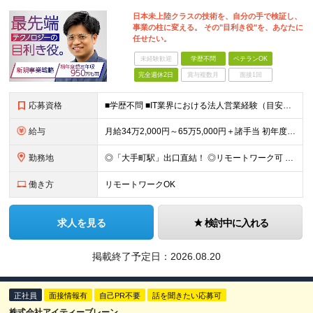
日本未上陸クラスの技術を、自分の手で検証し、
事業の柱に変える。 その"目利き役"を、あなたに
任せたい。
未経験歓迎
学歴不問
ベテランOK
完全週休2日
賞与複数月
面接1回
応募資格
■学歴不問 ■IT業界における法人営業経験（目安3年以上） ※商材はハードウェア・ネットワーク・SaaS等、領域は問いません ※エンジニア出身の方も、顧客折衝経験があれば歓迎します ＜こんな方をお待
給与
月給34万2,000円～65万5,000円＋諸手当 初年度年収500万円〜950万円 ※経験・スキルを考慮の上、当社規定により決定します ※上記に加え、Google Cloud資格の取得数に応じた資
勤務地
◎「大手町駅」出口直結！ ◎リモートワーク可 ※出社が発生するケースがあります ＜本社＞ 東京都千代田区大手町1-7-2 東京サンケイビル 26F (変更の範囲) 会社の定める勤務地
働き方
リモートワークOK
求人を見る
検討中に入れる
掲載終了予定日：
2026.08.20
正社員
面接情報有
自己PR不要
話を聞きたい応募可
株式会社アイティーブレーン