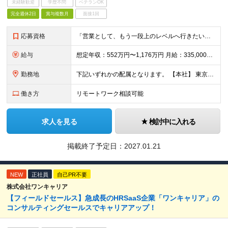
未経験歓迎
学歴不問
ベテランOK
完全週休2日
賞与複数月
面接1回
応募資格
「営業として、もう一段上のレベルへ行きたい」という意欲を重視します。 ・IT業界未経験OK: 専門知識は入社後に習得可能です。 ・必須要件: 法人営業経験（2年以上）。 ・具体例: 産業用ソフト（CA
給与
想定年収：552万円〜1,176万円 月給：335,000円〜735,000円 （うち固定残業代45,000円〜86,000円／20時間分を含む） ※20時間を超える時間外労働分は別途支給 昇給：年1
勤務地
下記いずれかの配属となります。 【本社】 東京都渋谷区南平台町16-28 Daiwa渋谷スクエア ・名古屋オフィス ・大阪オフィス ・福岡オフィス ※東京／大阪で積極採用中となります。 (変更
働き方
リモートワーク相談可能
求人を見る
検討中に入れる
掲載終了予定日：
2027.01.21
NEW
正社員
自己PR不要
株式会社ワンキャリア
【フィールドセールス】急成長のHRSaaS企業「ワンキャリア」の
コンサルティングセールスでキャリアアップ！