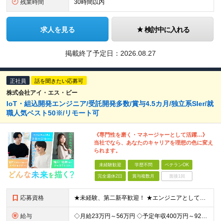
残業時間
30時間以内
求人を見る
検討中に入れる
掲載終了予定日：
2026.08.27
正社員
話を聞きたい応募可
株式会社アイ・エス・ビー
IoT・組込開発エンジニア/受託開発多数/賞与4.5カ月/独立系SIer/就
職人気ベスト50※/リモート可
《専門性を磨く・マネージャーとして活躍…》
当社でなら、あなたのキャリアを理想の色に変え
られます。
未経験歓迎
学歴不問
ベテランOK
完全週休2日
賞与複数月
面接1回
応募資格
★未経験、第二新卒歓迎！ ★エンジニアとしてキャリアを構築したい方大歓迎！ ★リーダー・マネジメント志向をお持ちの方大歓迎！ 《上流工程へのステップアップを目指す方歓迎》 「保守・改修・テスト経験を
給与
◇月給23万円～56万円 ◇予定年収400万円～925万円 ※残業代全額支給 ※試用期間4カ月 （給与・待遇・雇用形態に差異無し） ◇通勤手当：上限50,000円／月 ◇子育て手当：8,500円（1