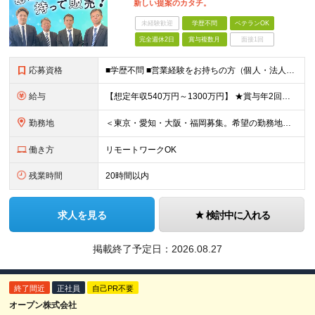
新しい提案のカタチ。
未経験歓迎
学歴不問
ベテランOK
完全週休2日
賞与複数月
面接1回
応募資格
■学歴不問 ■営業経験をお持ちの方（個人・法人、業界や商材などは不問） ＜以下のような方を歓迎します＞ ■顧客の話を聴き、本音を引き出せる方 ■断られても気持ちを切り替え、次に進める方 ■受け身では
給与
【想定年収540万円～1300万円】 ★賞与年2回＋勤務地手当＋残業手当（年平均残業時間にて算出）を含む ※基本給＋勤務地手当＋役職手当 ※リーダークラス以上は役職手当含む ※勤務地手当：結婚の有無に
勤務地
＜東京・愛知・大阪・福岡募集。希望の勤務地で働けます＞ 希望通りの配属＆転勤も基本なし！ 「プロジェクト人員の枠を広げたい」などといった、 会社からの強制的な異動・出向依頼はありません。 ■東京オフ
働き方
リモートワークOK
残業時間
20時間以内
求人を見る
検討中に入れる
掲載終了予定日：
2026.08.27
終了間近
正社員
自己PR不要
オープン株式会社