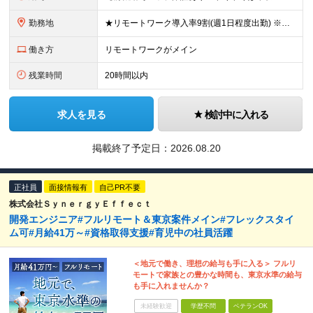
勤務地
★リモートワーク導入率9割(週1日程度出勤) ※出社が伴う場合は東京23区・横浜を中心としたクライアント先になります。 ※配属先は希望を考慮します。 【本社】 東京都千代田区神田須田町1-3-33
働き方
リモートワークがメイン
残業時間
20時間以内
求人を見る
検討中に入れる
掲載終了予定日：
2026.08.20
正社員
面接情報有
自己PR不要
株式会社ＳｙｎｅｒｇｙＥｆｆｅｃｔ
開発エンジニア#フルリモート＆東京案件メイン#フレックスタイ
ム可#月給41万～#資格取得支援#育児中の社員活躍
＜地元で働き、理想の給与も手に入る＞ フルリ
モートで家族との豊かな時間も、東京水準の給与
も手に入れませんか？
未経験歓迎
学歴不問
ベテランOK