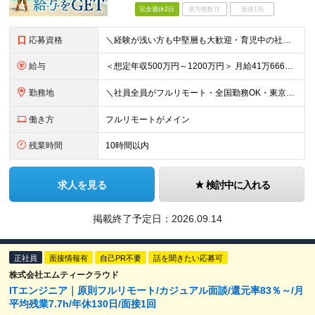
完全週休2日
賞与複数月
面接1回
応募資格
＼経験が浅い方も中堅層も大歓迎・育児中の社員も活躍中／ ■学歴不問 ■開発エンジニアとしての経験2年以上 ■日本在住 ■日本語でのコミュニケーションが取れる方 ■外国籍の方はN1保有者 ★平均年齢3
給与
＜想定年収500万円～1200万円＞ 月給41万6666円～100万円+交通費+残業手当 ※残業代は別途全額支給します ※試用期間6ヶ月あり。給与以外の待遇の差異はありません ┗試用期間後に若干給
勤務地
＼社員全員がフルリモート・全国勤務OK・東京都内の案件がメイン／ 【本社】東京都新宿区西新宿三丁目3番-13号西新宿水間ビル6階 ★ハイブリッド出社や出社メインでの勤務をご希望の方もぜひご応募くださ
働き方
フルリモートがメイン
残業時間
10時間以内
求人を見る
検討中に入れる
掲載終了予定日：
2026.09.14
正社員
面接情報有
自己PR不要
話を聞きたい応募可
株式会社エムティークラウド
ITエンジニア｜原則フルリモート/カジュアル面談/還元率83％～/月
平均残業7.7h/年休130日/面接1回