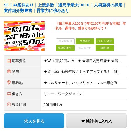
SE｜AI案件あり｜上流多数｜還元率最大100％｜人柄重視の採用｜
案件紹介数豊富｜営業力に強みあり
【還元率最大100％で年収180万円UPも可能】 年
収も、案件も、働き方も欲張ろう！
未経験歓迎
学歴不問
ベテランOK
完全週休2日
賞与複数月
面接1回
応募資格
★Web面談1回のみ！★ ★即日内定可能★ ★当月入社、1年後の入社も可能です！★ ■学歴不問 ■エンジニアとしての実務経験1年以上 （開発・インフラ・技術・工程など不問） 「通院のために一度エン
給与
★還元率が勤続年数によってアップする！「継続アップ還元」制度スタート！ エンジニアが適正な報酬を受け取れる社会を作ることが当社のモットー。 勤続年数によって、還元率がアップする「継続アップ還元」をご
勤務地
★フルリモート、ハイブリット、フル出勤と選べます！ ★下記エリアを中心とするクライアント先または自宅 ★帰社日なし 【首都圏】東京・埼玉・千葉・神奈川 【関西】大阪・兵庫・京都・滋賀・奈良・和歌山
働き方
リモートワークがメイン
残業時間
10時間以内
求人を見る
検討中に入れる