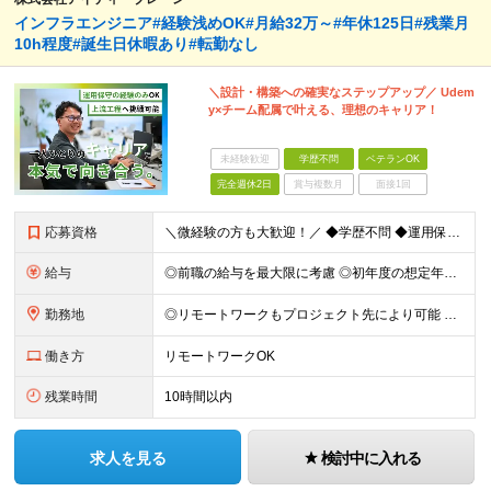
インフラエンジニア#経験浅めOK#月給32万～#年休125日#残業月
10h程度#誕生日休暇あり#転勤なし
＼設計・構築への確実なステップアップ／ Udem
y×チーム配属で叶える、理想のキャリア！
未経験歓迎
学歴不問
ベテランOK
完全週休2日
賞与複数月
面接1回
応募資格
＼微経験の方も大歓迎！／ ◆学歴不問 ◆運用保守経験のある方（実務経験2〜3年程度／ネットワーク・サーバ等領域は不問です） ≪こんな方にピッタリ≫ ●今の環境では構築に挑戦できない方 ●サポート充実
給与
◎前職の給与を最大限に考慮 ◎初年度の想定年収：400万円～！500万円スタートも可 ■月給32万～40万円＋賞与＋交通費全額支給 ※経験・スキルを考慮の上、決定します ※試用期間6ヶ月間あり（期
勤務地
◎リモートワークもプロジェクト先により可能 ◎転居を伴う転勤なし 本社もしくはプロジェクト先にて勤務となります。 ※プロジェクト先は9割が東京23区内 ※その他東京市内や神奈川エリアで勤務いただく
働き方
リモートワークOK
残業時間
10時間以内
求人を見る
検討中に入れる