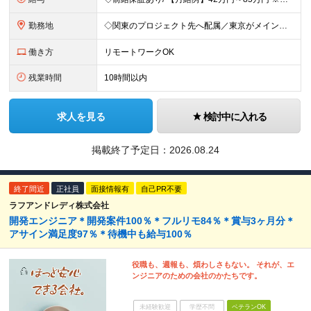
勤務地
◇関東のプロジェクト先へ配属／東京がメインです ◇転勤はありません ◇案件によってはフルリモートが可能 【本社】千代田区神田小川町1-5-1 神田御幸ビル8F
働き方
リモートワークOK
残業時間
10時間以内
求人を見る
検討中に入れる
掲載終了予定日：
2026.08.24
終了間近
正社員
面接情報有
自己PR不要
ラフアンドレディ株式会社
開発エンジニア＊開発案件100％＊フルリモ84％＊賞与3ヶ月分＊
アサイン満足度97％＊待機中も給与100％
役職も、週報も、煩わしさもない。 それが、エ
ンジニアのための会社のかたちです。
未経験歓迎
学歴不問
ベテランOK