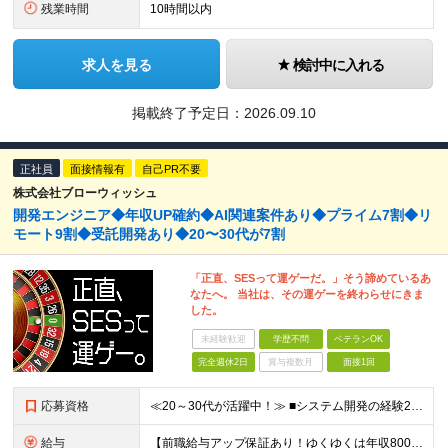
残業時間
10時間以内
求人を見る
検討中に入れる
掲載終了予定日：
2026.09.10
正社員
面接情報有
自己PR不要
株式会社ブローウィッシュ
開発エンジニア◆年収UP確約◆AI関連案件あり◆プライム7割◆リ
モート9割◆受託開発あり◆20〜30代が7割
「正直、SESって運ゲーだ。」そう諦めているあ
なたへ。 当社は、その運ゲーを終わらせにきま
した。
未経験歓迎
学歴不問
ベテランOK
完全週休2日
賞与複数月
面接1回
応募資格
≪20～30代が活躍中！≫ ■システム開発の経験2年以上(言語・上流経験不問) ■学歴不問 ≪こんな方はぜひご応募ください≫ ◎上流工程にチャレンジしたい方 ◎Web案件に挑戦したい方 ◎最先端案件
給与
【前職給与アップ保証あり！ゆくゆくは年収800万以上も可能】 ■月給45万円～＋インセンティブ 入社後、年収が300万円と大幅にアップした事例もございます！ 前職と同等かそれ以上の給与を支給していま