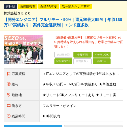
正社員
面接情報有
自己PR不要
話を聞きたい応募可
株式会社ＳＥＺＯ
【開発エンジニア】フルリモート90%｜還元率最大95％｜年収160
万UP実績あり｜案件完全選択制｜エンド直多数
【高単価×高還元率】【豊富なリモート案件】et
c. 好待遇を叶えられる理由を、数字と仕組みで証
明します！
未経験歓迎
学歴不問
ベテランOK
完全週休2日
賞与複数月
面接1回
応募資格
＜ITエンジニアとしての実務経験が1年以上ある方を募集！＞ ◆何らかの開発経験1年以上をお持ちの方（言語不問） ◆既卒・ブランクもOK ◆学歴不問 ◆転職回数は一切問いません ◎リモート／出社の頻度
給与
★年収80万円～160万円UP実績あり ★単価連動型×高還元率で年収UP ▼月給40万円～125万円＋各種手当 ┗想定年収：400万円～1500万円 ※固定残業代（30時間分／7万6000円～）を含
勤務地
★リモートOK／フルリモートあり ★リモート実施率90%以上 ★一都三県のプロジェクト先 ★転居を伴う転勤なし ＜理想の働き方を実現できます！＞ ・フルリモート ・リモートと出社のハイブリッド ・フ
働き方
フルリモートがメイン
残業時間
10時間以内