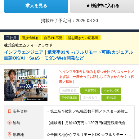
求人を見る
検討中に入れる
掲載終了予定日：
2026.08.20
正社員
面接情報有
自己PR不要
話を聞きたい応募可
株式会社エムティークラウド
インフラエンジニア｜還元率83％～/フルリモート可能/カジュアル
面談OK/AI・SaaS・モダンWeb開発など
＼インフラ案件に強みを持つ会社でリスタート／
まずは、一度会ってお話ししてみませんか？（代
表／松田）
未経験歓迎
学歴不問
ベテランOK
完全週休2日
賞与複数月
面接1回
応募資格
＝第二新卒歓迎／転職回数不問／テスター経験のみでもOK＝ ■学歴不問 ■ブランクOK ■エンジニアとしての実務経験1年以上 ※開発・インフラ・工程・言語は不問 ※テスター、運用保守経験のみの方も歓迎
給与
【経験者】月給40万円～120万円(固定残業代含む)+各種手当 ★前職給与の総収入額を100％保証｜還元率83％〜 ※固定残業代は、時間外労働の有無に関わらず30時間分を、月5万8000円～15万7
勤務地
☆全国各地からフルリモートOK ☆フルリモートの社員が約8割！ ※希望をヒアリングした上で決定します 現在100名の社員のうち、約80名がフルリモートで活躍中。 一都三県、大阪、福岡、札幌、名古屋な