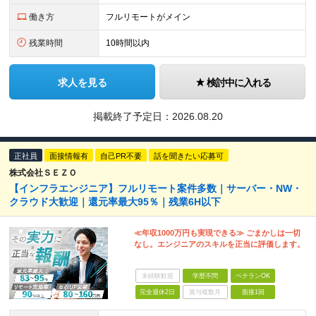
働き方
フルリモートがメイン
残業時間
10時間以内
求人を見る
検討中に入れる
掲載終了予定日：
2026.08.20
正社員
面接情報有
自己PR不要
話を聞きたい応募可
株式会社ＳＥＺＯ
【インフラエンジニア】フルリモート案件多数｜サーバー・NW・
クラウド大歓迎｜還元率最大95％｜残業6H以下
≪年収1000万円も実現できる≫ ごまかしは一切
なし。エンジニアのスキルを正当に評価します。
未経験歓迎
学歴不問
ベテランOK
完全週休2日
賞与複数月
面接1回