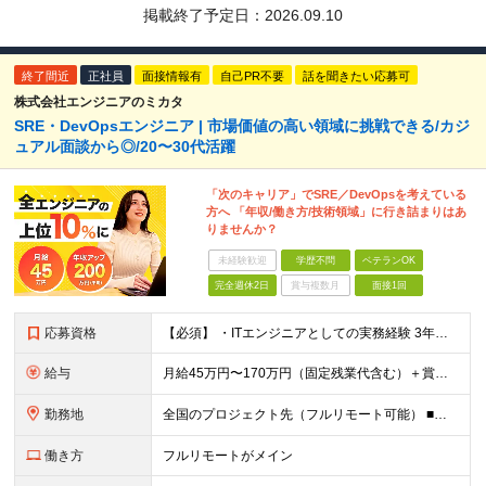
掲載終了予定日：
2026.09.10
終了間近
正社員
面接情報有
自己PR不要
話を聞きたい応募可
株式会社エンジニアのミカタ
SRE・DevOpsエンジニア | 市場価値の高い領域に挑戦できる/カジ
ュアル面談から◎/20〜30代活躍
「次のキャリア」でSRE／DevOpsを考えている
方へ 「年収/働き方/技術領域」に行き詰まりはあ
りませんか？
未経験歓迎
学歴不問
ベテランOK
完全週休2日
賞与複数月
面接1回
応募資格
【必須】 ・ITエンジニアとしての実務経験 3年以上 （インフラエンジニア／サーバーエンジニア／ネットワークエンジニア／クラウドエンジニア／社内SE／バックエンドエンジニア等、領域不問） ・AWS／G
給与
月給45万円〜170万円（固定残業代含む）＋賞与＋インセンティブ 想定年収：620万円〜2,000万円 ◎入社した全員が年収UP（平均170万円UP） ※経験・能力などを考慮の上、決定します。 ※月
勤務地
全国のプロジェクト先（フルリモート可能） ■プロジェクトは100%完全選択制 ■帰社日なし（社内業務は一切ありません） 【拠点】 ◆本社／東京都新宿区西新宿2丁目6番1号 新宿住友ビル28階 ◆大阪
働き方
フルリモートがメイン