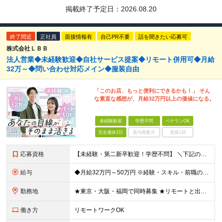
掲載終了予定日：
2026.08.20
終了間近
正社員
面接情報有
自己PR不要
話を聞きたい応募可
株式会社ＬＢＢ
法人営業◆未経験歓迎◆自社サービス提案◆リモート併用可◆月給
32万～◆問い合わせ対応メイン◆服装自由
「このお店、もっと便利にできるかも！」 そん
な素直な感想が、月給32万円以上の価値になる。
未経験歓迎
学歴不問
ベテランOK
完全週休2日
賞与複数月
面接1回
応募資格
【未経験・第二新卒歓迎！学歴不問】 ＼下記のスキルを活かせます／ ●お客様のニーズをくみ取り、コミュニケーションが取れる方 ●相手の立場に立って物事を考えられる方 ＼こんな方にピッタリ！／ □お客
給与
◆月給32万円～50万円 ※経験・スキル・前職の給与を考慮の上、当社規定により決定いたします ※上記月給には固定残業代（月40時間分／59,600円～）が含まれます。超過分は全額支給いたします ※試用
勤務地
★東京・大阪・福岡で同時募集 ★リモートと出社のハイブリッドワークも可！ 大阪本社、東京拠点、福岡拠点のいずれかへ配属となります。 希望を考慮して決定します。 【大阪本社】 大阪府大阪市中央区上本
働き方
リモートワークOK