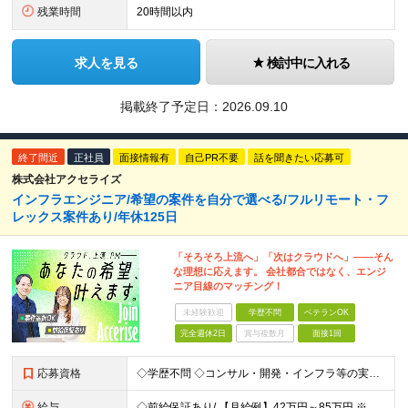
残業時間
20時間以内
求人を見る
検討中に入れる
掲載終了予定日：
2026.09.10
終了間近
正社員
面接情報有
自己PR不要
話を聞きたい応募可
株式会社アクセライズ
インフラエンジニア/希望の案件を自分で選べる/フルリモート・フ
レックス案件あり/年休125日
「そろそろ上流へ」「次はクラウドへ」――そん
な理想に応えます。 会社都合ではなく、エンジ
ニア目線のマッチング！
未経験歓迎
学歴不問
ベテランOK
完全週休2日
賞与複数月
面接1回
応募資格
◇学歴不問 ◇コンサル・開発・インフラ等の実務経験（目安：3年以上）をお持ちの方 ◇技術領域・業種は不問です（サーバ／NW／クラウドいずれも歓迎） 【こんな方に向いています】 ◎自分のキャリアを主体
給与
◇前給保証あり/ 【月給例】42万円～85万円 ※経験・スキル・前職給与を考慮のうえ決定します。 ※上記金額には固定残業代（30時間分／月7.5万円～15万円）を含みます。超過分は別途支給。