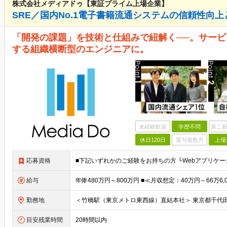
株式会社メディアドゥ【東証プライム上場企業】
SRE／国内No.1電子書籍流通システムの信頼性向
「開発の課題」を技術と仕組みで紐解く──。サー
する組織横断型のエンジニアに。
未経験歓迎
学歴不問
第二新
休日120日
賞与複数月
上場
応募資格
給与
勤務地
目安残業時間
20時間以内