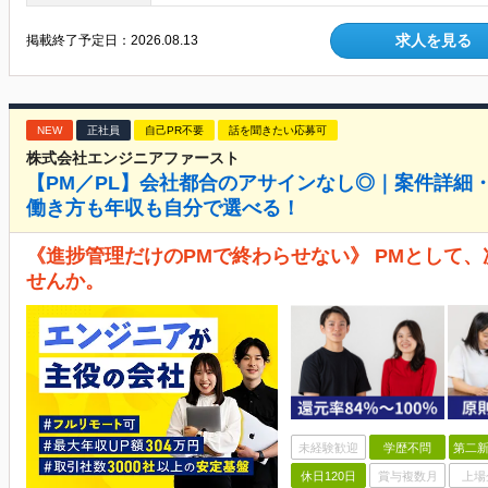
求人を見る
掲載終了予定日：
2026.08.13
NEW
正社員
自己PR不要
話を聞きたい応募可
株式会社エンジニアファースト
【PM／PL】会社都合のアサインなし◎｜案件詳細
働き方も年収も自分で選べる！
《進捗管理だけのPMで終わらせない》 PMとして
せんか。
未経験歓迎
学歴不問
第二新
休日120日
賞与複数月
上場