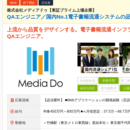
NEW
終了間近
正社員
株式会社メディアドゥ【東証プライム上場企業】
QAエンジニア／国内No.1電子書籍流通システムの
上流から品質をデザインする。電子書籍流通インフ
QAエンジニア。
未経験歓迎
学歴不問
第二新
休日120日
賞与複数月
上場
応募資格
給与
勤務地