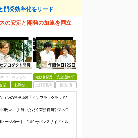
上と開発効率化をリード
ビスの安定と開発の加速を両立
卒OK
ベテランOK
複数名採用
完全週休2日
企業
転勤なし
土日面接可
面接1回
■下記いずれかのご経験をお持ちの方 └Webアプリケーションの開発経験 └インフラ（クラウド/オンプレ不問）構築・運用経験 ■学歴不問 □SRE未経験の方も歓迎 「開発経験を活かしインフラも学びたい
年俸480万円～800万円 ■≪月収想定：40万円～66万6,000円≫ ・担当いただく業務範囲やマネジメントの有無など、役割に応じて決定します ・年俸額を12分割し、毎月支給します ・試用期間3カ
＜竹橋駅（東京メトロ東西線）直結本社＞ 東京都千代田区一ツ橋一丁目1番1号パレスサイドビル5F・8F （変更の範囲）上記を除く当社関連勤務地