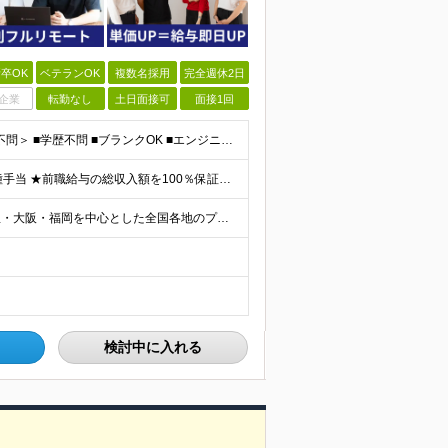
卒OK
ベテランOK
複数名採用
完全週休2日
企業
転勤なし
土日面接可
面接1回
＜第二新卒歓迎◎テスター経験のみでもOK！転職回数不問＞ ■学歴不問 ■ブランクOK ■エンジニアとしての実務経験が1年以上ある方 └開発、インフラ、工程、言語は一切不問！ ※未経験も若干名募集して
【経験者】月給40万円～120万円(固定残業代含む)+各種手当 ★前職給与の総収入額を100％保証｜還元率84％〜100％ ★20代の平均年収570万円 ※月給には、みなし残業手当(月30時間／5万
☆首都圏エリア（東京・神奈川・千葉・埼玉）・名古屋・大阪・福岡を中心とした全国各地のプロジェクト先に参画いただきます。 ※希望をヒアリングした上で決定します ☆全国各地からフルリモートOK 【本社】
検討中に入れる