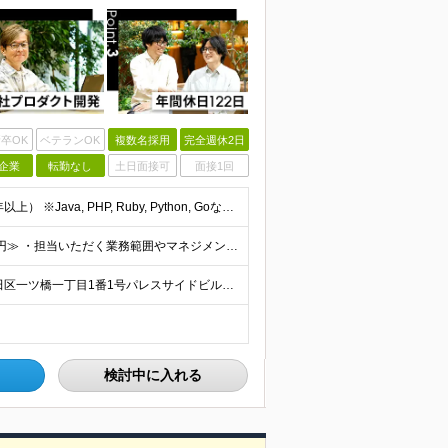
卒OK
ベテランOK
複数名採用
完全週休2日
企業
転勤なし
土日面接可
面接1回
■Webアプリケーションの開発経験（言語不問／目安1年以上） ※Java, PHP, Ruby, Python, Goなど、いずれかの言語でWEB開発経験があればOKです。 ■学歴不問 □複数名採用
年俸480万円～1,000万円 ■≪月収想定：40万円～83万円≫ ・担当いただく業務範囲やマネジメントの有無など、役割に応じて決定します ・年俸額を12分割し、毎月支給します ・試用期間3カ月あり
＜竹橋駅（東京メトロ東西線）直結本社＞ 東京都千代田区一ツ橋一丁目1番1号パレスサイドビル5F・8F （変更の範囲）上記を除く当社関連勤務地
検討中に入れる