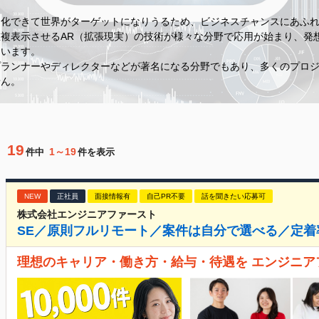
ツ化できて世界がターゲットになりうるため、ビジネスチャンスにあふ
複表示させるAR（拡張現実）の技術が様々な分野で応用が始まり、発
ています。
プランナーやディレクターなどが著名になる分野でもあり、多くのプロ
せん。
19
1～19
件中
件を表示
NEW
正社員
面接情報有
自己PR不要
話を聞きたい応募可
株式会社エンジニアファースト
SE／原則フルリモート／案件は自分で選べる／定着率
理想のキャリア・働き方・給与・待遇を エンジニア