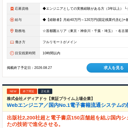
応募資格
給与
勤務地
働き方
フルリモートがメイン
目安残業時間
10時間以内
求人を見る
掲載終了予定日：
2026.08.27
NEW
終了間近
正社員
株式会社メディアドゥ【東証プライム上場企業】
Webエンジニア／国内No.1電子書籍流通システムの
出版社2,200社超と電子書店150店舗超を結ぶ国内シ
たの技術で進化させる。