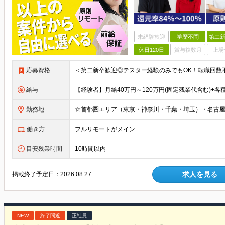
未経験歓迎
学歴不問
第二新
休日120日
賞与複数月
上場
応募資格
給与
勤務地
働き方
フルリモートがメイン
目安残業時間
10時間以内
求人を見る
掲載終了予定日：
2026.08.27
NEW
終了間近
正社員