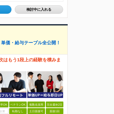
検討中に入れる
・単価・給与テーブル全公開！
、次はもう1段上の経験を積みま
卒OK
ベテランOK
複数名採用
完全週休2日
企業
転勤なし
土日面接可
面接1回