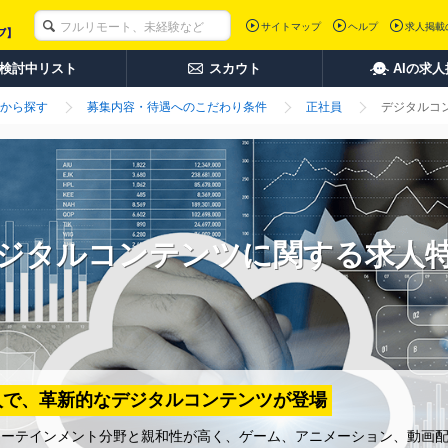
サイトマップ
ヘルプ
求人掲載
検討中リスト
スカウト
AIの求
から探す
募集内容・待遇へのこだわり条件
正社員
デジタルコ
ジタルコンテンツに関する求人
入で、革新的なデジタルコンテンツが登場
ターテインメント分野と親和性が高く、ゲーム、アニメーション、動画