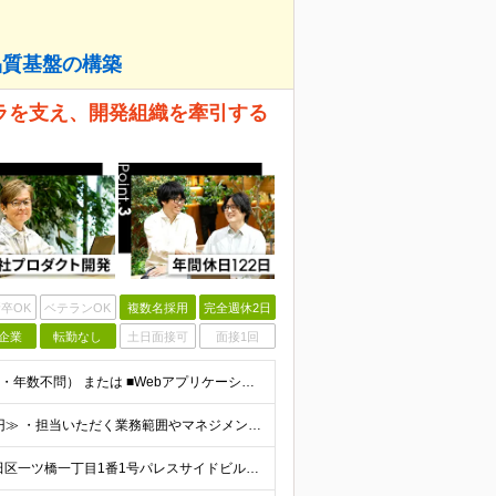
品質基盤の構築
ラを支え、開発組織を牽引する
卒OK
ベテランOK
複数名採用
完全週休2日
企業
転勤なし
土日面接可
面接1回
【必須要件】 ■Webアプリケーションの開発経験（言語・年数不問） または ■Webアプリケーションやビジネスアプリケーションのテスト実務経験（５年以上） ※学歴不問 【こんな方にピッタリです】 ◎
年俸450万円～800万円 ■≪月収想定：37.5万～66.7万円≫ ・担当いただく業務範囲やマネジメントの有無など、役割に応じて決定します ・年俸額を12分割し、毎月支給します ・試用期間3カ月あ
＜竹橋駅（東京メトロ東西線）直結本社＞ 東京都千代田区一ツ橋一丁目1番1号パレスサイドビル5F・8F （変更の範囲）上記を除く当社関連勤務地