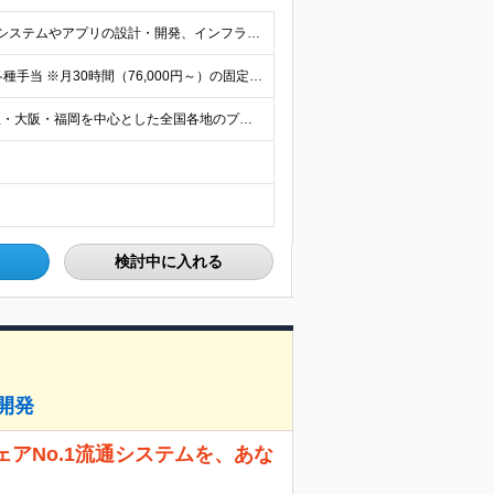
◆エンジニアとしての実務経験がある方（3年以上） └システムやアプリの設計・開発、インフラ設計・構築の経験のある方を想定 ◆マネジメント経験は不問 ◆学歴不問／ブランクOK 【こんな方も歓迎です！】
◆【経験者】月給40万円～120万円(固定残業代含む)+各種手当 ※月30時間（76,000円～）の固定残業代を含みます。 ※上記を超える時間外労働分は追加で支給。 ※6ヶ月の試用期間あり（条件に変動
☆首都圏エリア（東京・神奈川・千葉・埼玉）・名古屋・大阪・福岡を中心とした全国各地のプロジェクト先に参画いただきます。 ※希望をヒアリングした上で決定します ☆全国各地からフルリモートOK 【本社】
検討中に入れる
開発
ェアNo.1流通システムを、あな