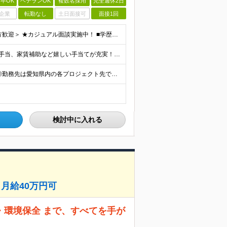
卒OK
ベテランOK
複数名採用
完全週休2日
企業
転勤なし
土日面接可
面接1回
＜未経験OK！理系の学校卒やIT営業などの経験がある方歓迎＞ ★カジュアル面談実施中！ ■学歴不問 ■普通自動車免許（AT限定可）をお持ちの方 ≪こんな方にピッタリ≫ □ 人の役に立つことが好き、
◎賞与年2.8か月支給 ◎月給のほかにも家族手当や資格手当、家賃補助など嬉しい手当てが充実！ 月給：24万円～35万円＋交通費＋賞与年2回 ※経験・能力・年齢などを考慮の上、当社規定により決定しま
◎U・Iターン歓迎！家賃の半額を補助する制度も完備 ◎勤務先は愛知県内の各プロジェクト先です。 通勤のしやすさを考慮して決定します。 ■本社 愛知県名古屋市中区千代田2-10-31 ※実際の勤務
検討中に入れる
月給40万円可
・環境保全 まで、すべてを手が