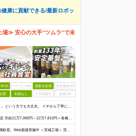
の健康に貢献できる/最新ロボッ
上場≫ 安心の大手"ツムラ"で未
卒OK
ベテランOK
複数名採用
完全週休2日
企業
転勤なし
土日面接可
面接1回
◆大型採用◆未経験歓迎◆高卒以上 「製造職は初めて…」という方でも大丈夫。 イチから丁寧にお教えしますのでご安心ください。 ＼こんなアナタにピッタリ／ ◎「人の健康に貢献したい」という想いがある
◆月収30万円以上可 ◆初年度年収400万円～500万円想定 月給21万7,080円～22万7,810円＋各種手当＋賞与年2回 ★「手当」や「賞与」が手厚いため、1年目未経験でも年収400万円以上
◆原則転勤なし◆マイカー通勤OK ◆UIターンや移住転職歓迎。Web面接実施中 ＜茨城工場＞ 茨城県稲敷郡阿見町吉原3586 ┗クリーンで働きやすいのが魅力です。 ★豊かな自然と便利な生活環境が調