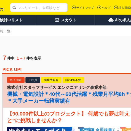
サイトマップ
ヘルプ
求人掲載
検討中リスト
スカウト
AIの求
報一覧
7
1～7
件中
件を表示
PICK UP!
終了間近
正社員
面接情報有
自己PR不要
株式会社スタッフサービス エンジニアリング事業本部
機械・電気設計＊40代～60代活躍＊残業月平均8h
＊大手メーカー転籍実績有
【90,000件以上のプロジェクト】 何歳でも夢は叶
と”に挑戦しませんか？