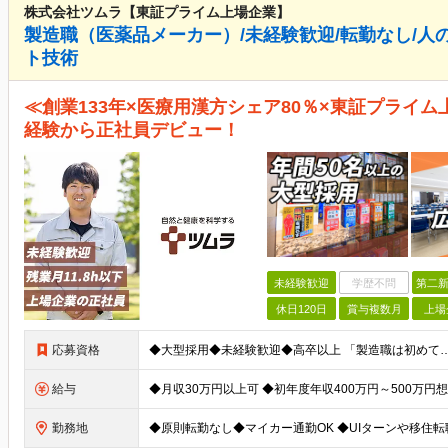
株式会社ツムラ【東証プライム上場企業】
製造職（医薬品メーカー）/未経験歓迎/転勤なし/人
ト技術
≪創業133年×医療用漢方シェア80％×東証プライム
経験から正社員デビュー！
未経験歓迎
学歴不問
第二新
休日120日
賞与複数月
上場
応募資格
給与
勤務地