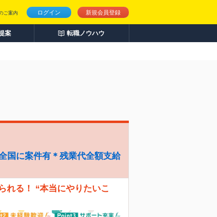
ログイン
新規会員登録
のご案内
人提案
転職ノウハウ
＊全国に案件有＊残業代全額支給
えられる！ “本当にやりたいこ