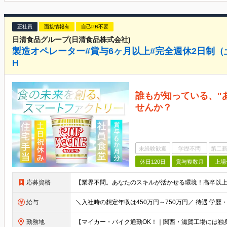
正社員
面接情報有
自己PR不要
日清食品グループ(日清食品株式会社)
製造オペレーター#賞与6ヶ月以上#完全週休2日制（土
H
誰もが知っている、"
せんか？
未経験歓迎
学歴不問
第二新
休日120日
賞与複数月
上場
応募資格
給与
勤務地