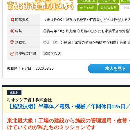
未経験歓迎
学歴不問
第二新
休日120日
賞与複数月
上場
応募資格
給与
勤務地
目安残業時間
10時間以内
求人を見る
掲載終了予定日：
2026.08.20
正社員
キオクシア岩手株式会社
【施設技術】半導体／電気・機械／年間休日125日／
東北最大級！工場の建設から施設の管理運用・改善
けていくのが私たちのミッションです