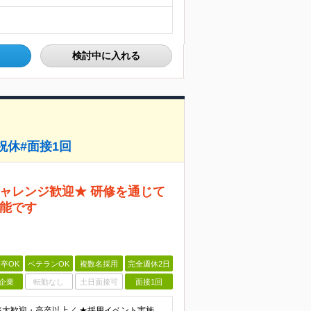
検討中に入れる
祝休#面接1回
ャレンジ歓迎★ 研修を通じて
能です
卒OK
ベテランOK
複数名採用
完全週休2日
企業
転勤なし
土日面接可
面接1回
＼20代活躍中！第二新卒・製造未経験からのチャレンジ大歓迎・高卒以上／ ★採用イベント実施中★ 「まずは話だけ聞いてみたい」、「実際の働き方が気になる」方に向けて、現場のリアルが分かるイベントをご用意