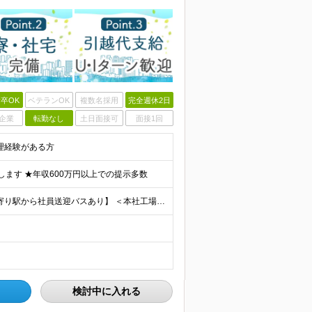
卒OK
ベテランOK
複数名採用
完全週休2日
企業
転勤なし
土日面接可
面接1回
理経験がある方
します ★年収600万円以上での提示多数
【岩手県北上市／転勤なし／マイカー通勤OK／会社最寄り駅から社員送迎バスあり】 ＜本社工場＞ 岩手県北上市北工業団地5-29 ★U・Iターン歓迎！ 引っ越し費用補助／自己負担2～3割の社宅制度があ
検討中に入れる