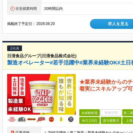
目安残業時間
20時間以内
求人を見る
掲載終了予定日：
2026.08.20
正社員
日清食品グループ(日清食品株式会社)
製造オペレーター#若手活躍中#業界未経験OK#土日
★業界未経験からのチ
着実にスキルアップ可
未経験歓迎
学歴不問
第二新
休日120日
賞与複数月
上場
応募資格