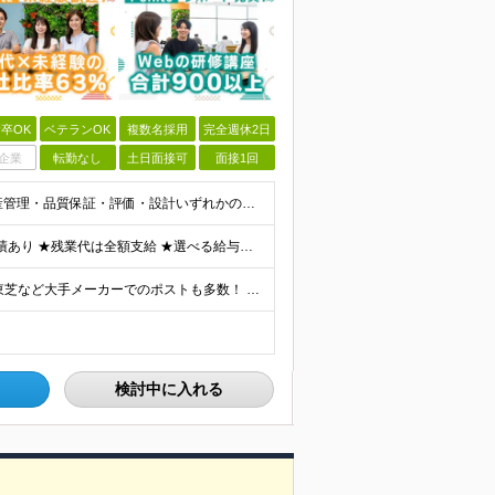
卒OK
ベテランOK
複数名採用
完全週休2日
企業
転勤なし
土日面接可
面接1回
《40・50・60代も活躍中》 ■学歴不問 ■生産技術・生産管理・品質保証・評価・設計いずれかの実務経験をお持ちの方 ▽こんな方にオススメです！▽ 「経験を活かして幅広いプロジェクトに携わりたい」
★通勤＆就業＆地域/住宅＆役職手当あり ★在宅勤務実績あり ★残業代は全額支給 ★選べる給与制度あり！ ■東京・神奈川・千葉・埼玉勤務の場合 月給24.5万円～55万円＋諸手当 （残業代は全額支給）
★リモート実績あり★ トヨタ自動車・パナソニック・東芝など大手メーカーでのポストも多数！ 全国の取引先での就業となります（沖縄を除く） 『地元で働きたい』という希望に、業界トップクラス約7,00
検討中に入れる