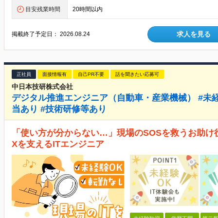
目安残業時間
20時間以内
求人を見る
掲載終了予定日：
2026.08.24
正社員
面接情報有
自己PR不要
話を聞きたい応募可
中日本技研株式会社
デジタル推進エンジニア（自動車・産業機械） #未経
当あり #技術研修等あり
「使い方が分からない…」現場のSOSを救うお助け
Xを支えるITエンジニア