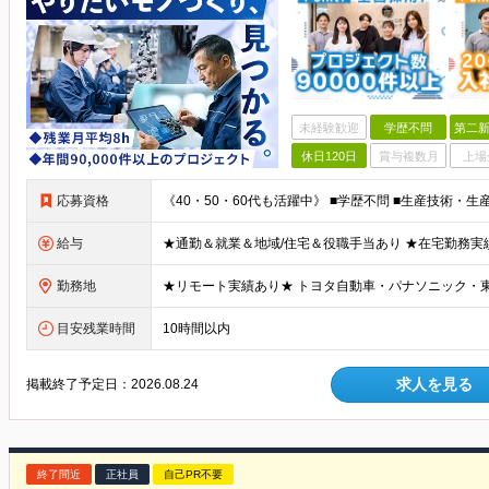
未経験歓迎
学歴不問
第二新
休日120日
賞与複数月
上場
応募資格
給与
勤務地
目安残業時間
10時間以内
求人を見る
掲載終了予定日：
2026.08.24
終了間近
正社員
自己PR不要