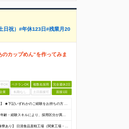
日祝）#年休123日#残業月20
あのカップめん"を作ってみま
卒OK
ベテランOK
複数名採用
完全週休2日
企業
転勤なし
土日面接可
面接1回
【業界不問。あなたのスキルが活かせる環境！高卒以上】 ★下記いずれかのご経験をお持ちの方 ◯工場での製造経験（設備の運転・メンテナンス・トラブル対応等） ◯工場での勤務経験（生産管理・品質管理等）
＼入社時の想定年収は450万円～750万円／ 待遇 学歴・年齢・経験スキルにより、採用区分が異なります。 ★最大賞与8ヶ月分の支給実績 決算賞与が支給される年もございます。 昨年度
【マイカー・バイク通勤OK！｜関西・滋賀工場には独身寮あり】 日清食品直轄工場（関東工場・静岡工場・関西工場・滋賀工場・下関工場） 【関東工場】茨城県取手市清水667-1 【静岡工場】静岡県焼津市相