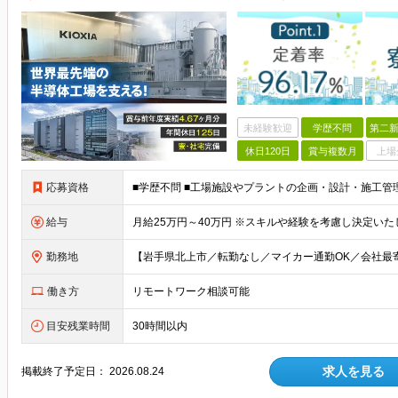
未経験歓迎
学歴不問
第二新
休日120日
賞与複数月
上場
応募資格
■学歴不問 ■工場施設やプラントの企画・設計・施工管
給与
月給25万円～40万円 ※スキルや経験を考慮し決定いた
勤務地
働き方
リモートワーク相談可能
目安残業時間
30時間以内
求人を見る
掲載終了予定日：
2026.08.24