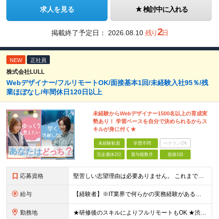
求人を見る
検討中に入れる
2
掲載終了予定日：
2026.08.10
残り
日
NEW
正社員
株式会社LULL
Webデザイナー/フルリモートOK/面接基本1回/未経験入社95％/残
業ほぼなし/年間休日120日以上
未経験からWebデザイナー1500名以上の育成実
勢あり！ 学習ペースを自分で決められるからス
キルが身に付く★
未経験歓迎
学歴不問
ベテランOK
完全週休2日
賞与複数月
面接1回
応募資格
堅苦しい志望理由は必要ありません。 これまでの経験や経歴よりも、私たちは“これから”を重視します。 ★学歴・経歴不問 ★完全未経験OK ★社会人デビュー歓迎 ★第二新卒OK ＼当てはまる方はぜひご
給与
【経験者】※IT業界で何らかの実務経験がある方 月給35万円～＋業績賞与＋交通費＋各種手当 ※固定残業代（30時間分／6万6,610円～）を含む。超過分は追加支給。 能力やスキルを考慮し、初任給を決定
勤務地
★研修後のスキルによりフルリモートもOK ★渋谷駅徒歩2分！100席の新しいコワーキングスペース完備 ★本社、東京都、神奈川県、埼玉県、千葉県などのプロジェクト先 【本社】 東京都渋谷区渋谷3-10