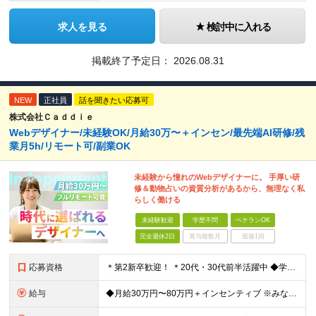
求人を見る
検討中に入れる
掲載終了予定日：
2026.08.31
NEW
正社員
話を聞きたい応募可
株式会社Ｃａｄｄｉｅ
Webデザイナー/未経験OK/月給30万〜＋インセン/最先端AI研修/残
業月5h/リモート可/副業OK
未経験から憧れのWebデザイナーに。 手厚い研
修＆動物占いの資質分析があるから、無理なく私
らしく働ける
未経験歓迎
学歴不問
ベテランOK
完全週休2日
賞与複数月
面接1回
応募資格
＊第2新卒歓迎！ ＊20代・30代前半活躍中 ◆学歴不問 ◆未経験歓迎 ＼こんな方にピッタリです！／ ★SNSを見るだけでなく「仕掛ける側」になりたい方 ★販売や接客で「お客様の心理」を考えた経験
給与
◆月給30万円〜80万円＋インセンティブ ※みなし残業代（月10時間・16,000円）を含みます ※超過分は別途支給します ※試用期間3か月あり（給与は28万円、待遇に差異なし）