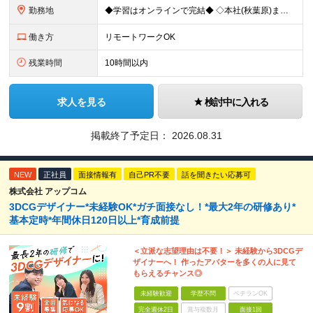
勤務地
◆学習はオンラインで完結◆ ◇本社(秋葉原)または一都三県のクライアント先 ※勤務地につきましては、ご相談の上で配属 ＜本社＞ ◇東京都台東区台東1-27-11 やわらぎビル2F └または、東京都
働き方
リモートワークOK
残業時間
10時間以内
求人を見る
検討中に入れる
掲載終了予定日：
2026.08.31
NEW
正社員
面接情報有
自己PR不要
話を聞きたい応募可
株式会社 アップコム
3DCGデザイナー*未経験OK*ガチ面接なし！*最大2年の研修あり*
基本定時*年間休日120日以上*育成前提
＜立派な志望理由は不要！＞ 未経験から3DCGデ
ザイナーへ！ 作ったアバターを多くの人に見て
もらえるチャンス◎
未経験歓迎
学歴不問
ベテランOK
完全週休2日
賞与複数月
面接1回