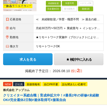
未経験歓迎
学歴不問
ベテランOK
完全週休2日
賞与複数月
面接1回
応募資格
≪ 未経験歓迎／学歴・職歴不問 ≫ 過去の経歴は一切不問。 「いままで」よりも「これから」を 重視した採用を行っています！ ▼▼こんな想いがある方大歓迎▼▼ ・WEBデザインに興味がある！ ・自由な
給与
⽉給30万円〜50万円 ＋ 業績賞与 ＋ インセンティブ賞与 経験者：35万円～ ※IT新人時25万円〜 ※経験・スキルを考慮の上、決定します。 ※経験者は別途優遇！ ★試⽤期間：3ヶ⽉ ★学
勤務地
★リモートワーク実施中（プロジェクトによりフルリモートもあり） ★配属先は希望を最⼤限考慮
働き方
リモートワークOK
求人を見る
検討中に入れる
2
掲載終了予定日：
2026.08.10
残り
日
NEW
正社員
面接情報有
自己PR不要
話を聞きたい応募可
株式会社 アップコム
クリエイター系総合職｜育成枠拡大中！#最長2年の研修#未経験
OK#完全週休2日制#連休取得可#服装自由