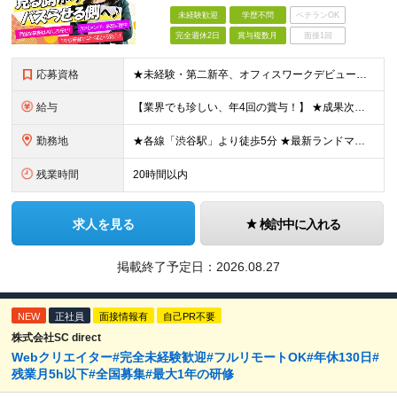
未経験歓迎
学歴不問
ベテランOK
完全週休2日
賞与複数月
面接1回
応募資格
★未経験・第二新卒、オフィスワークデビュー大歓迎 ★平均年齢は28.6歳！ ★20代の若手メンバーが中心になって活躍している職場です！ ●学歴不問 ※35歳以下の方（若年層の長期キャリア形成） ★こ
給与
【業界でも珍しい、年4回の賞与！】 ★成果次第でスピード昇給可 →20代で年収700万〜900万超も！ ■未経験：月給26〜30万円＋賞与年4回（業績による）＋各種手当 ※経験・スキルを考慮して決定
勤務地
★各線「渋谷駅」より徒歩5分 ★最新ランドマークオフィスです！ ★転勤はありません 【本社】 東京都渋谷区道玄坂2-25-12 道玄坂通 dogenzaka-dori 5階 ※(変更の範囲)上記を除
残業時間
20時間以内
求人を見る
検討中に入れる
掲載終了予定日：
2026.08.27
NEW
正社員
面接情報有
自己PR不要
株式会社SC direct
Webクリエイター#完全未経験歓迎#フルリモートOK#年休130日#
残業月5h以下#全国募集#最大1年の研修