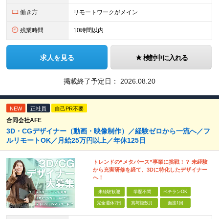
働き方
リモートワークがメイン
残業時間
10時間以内
求人を見る
検討中に入れる
掲載終了予定日：
2026.08.20
NEW
正社員
自己PR不要
合同会社AFE
3D・CGデザイナー（動画・映像制作）／経験ゼロから一流へ／フ
ルリモートOK／月給25万円以上／年休125日
トレンドの“メタバース”事業に挑戦！？ 未経験
から充実研修を経て、3Dに特化したデザイナー
へ！
未経験歓迎
学歴不問
ベテランOK
完全週休2日
賞与複数月
面接1回