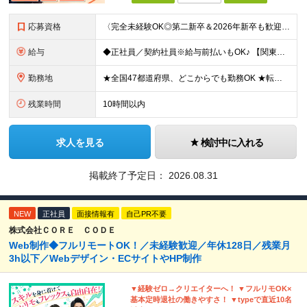
応募資格
〈完全未経験OK◎第二新卒＆2026年新卒も歓迎します！〉 ☆「VtubeやVRChatが気になる！」の志望動機でOK ☆社会人デビューOK／学歴・経歴不問 未経験スタート前提のポテンシャル採用。
給与
◆正社員／契約社員※給与前払いもOK♪ 【関東（一都三県）】 月給25万円～ ※固定残業代（月20時間分／月3万2383円）を含む。超過分は別途支給。 ※試用期間中の給与は月給23万円～ 【関東（北
勤務地
★全国47都道府県、どこからでも勤務OK ★転勤なし！腰を据えて活躍◎ ★マイカー通勤OK（拠点による） ★業務に慣れたら、ゆくゆくはリモート併用やフルリモートも可能 全国のお客様先にて勤務していた
残業時間
10時間以内
求人を見る
検討中に入れる
掲載終了予定日：
2026.08.31
NEW
正社員
面接情報有
自己PR不要
株式会社ＣＯＲＥ ＣＯＤＥ
Web制作◆フルリモートOK！／未経験歓迎／年休128日／残業月
3h以下／Webデザイン・ECサイトやHP制作
▼経験ゼロ→クリエイターへ！ ▼フルリモOK×
基本定時退社の働きやすさ！ ▼typeで直近10名