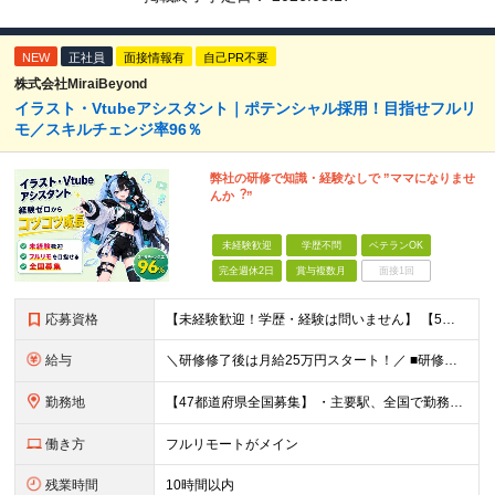
NEW
正社員
面接情報有
自己PR不要
株式会社MiraiBeyond
イラスト・Vtubeアシスタント｜ポテンシャル採用！目指せフルリ
モ／スキルチェンジ率96％
弊社の研修で知識・経験なしで ”ママになりませ
んか︖”
未経験歓迎
学歴不問
ベテランOK
完全週休2日
賞与複数月
面接1回
応募資格
【未経験歓迎！学歴・経験は問いません】 【5名以上の積極採用を予定！】 事業拡大中につき、 これからイラストレーターを目指したい方を積極採用中です！ 「イラストを仕事にしてみたい」 「好きなことを
給与
＼研修修了後は月給25万円スタート！／ ■研修修了後 月給25万円＋賞与＋インセンティブ賞与 ※残業代は別途支給 ▽研修期間▽ 【未経験者】 ▶ 月給20万円～ 【固定残業代について】
勤務地
【47都道府県全国募集】 ・主要駅、全国で勤務可能！ ・どこに住んでいても応募可能！ 【東京本社】 東京都品川区東品川5-9-2 ≪リモート研修♪⾯接も基本的にオンラインで実施します≫ －主要駅
働き方
フルリモートがメイン
残業時間
10時間以内