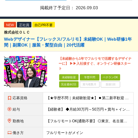
掲載終了予定日：
2026.09.03
NEW
正社員
自己PR不要
株式会社ＯＬＣ
Webデザイナー【フレックス/フルリモ】未経験OK｜Web研修1年
間｜副業OK｜服装・髪型自由｜20代活躍
【未経験から1年でフルリモで活躍するデザイナ
ーに】 ▶▶入社後すぐ、オンライン研修スター
ト
未経験歓迎
学歴不問
ベテランOK
完全週休2日
賞与複数月
面接1回
応募資格
【★学歴不問｜未経験歓迎★】 ■ 第二新卒歓迎 ■ フリーター・社会人未経験OK ■ デザイナー経験は一切不問！ ■ タイピングが苦手でもOK！ ＼3つ以上当てはまった方はぜひご応募を／ □
給与
【経験者】 ◆月給30万円～50万円＋賞与＋インセンティブ＋残業代全額支給 【未経験者】 ◆北海道エリア： 月給20万7,984円～＋賞与＋インセンティブ＋残業代全額支給 ◆東北エリア(青森
勤務地
【フルリモートOK|通勤不要】 ◎東京、名古屋、大阪、福岡を中心とした全国のプロジェクト先にて好きな場所で働けます！ ◆本社 東京都渋谷区道玄坂1-12-1 渋谷マークシティ22F ※未経験者は各
働き方
フルリモートがメイン