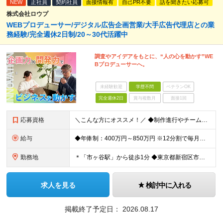
NEW
正社員
契約社員
面接情報有
自己PR不要
話を聞きたい応募可
株式会社ロウプ
WEBプロデューサー/デジタル広告企画営業/大手広告代理店との業
務経験/完全週休2日制/20～30代活躍中
調査やアイデアをもとに、“人の心を動かす”WE
Bプロデューサーへ。
未経験歓迎
学歴不問
ベテランOK
完全週休2日
賞与複数月
面接1回
応募資格
＼こんな方にオススメ！／ ◆制作進行やチームでのプロジェクト経験がある方 ◆クライアントや社内メンバーと円滑にコミュニケーションを取れる方 ◆デジタル制作進行やディレクションの実務経験をお持ちの方
給与
◆年俸制：400万円～850万円 ※12分割で毎月支給 ※スキル・経験を考慮して決定いたします ※試用期間中6ヶ月あり（給与・待遇に差異ナシ） ※残業代については面接時にお伝えします
勤務地
＊「市ヶ谷駅」から徒歩1分 ◆東京都新宿区市谷左内町5 4F (変更の範囲)上記を除く当社関連勤務地
求人を見る
検討中に入れる
掲載終了予定日：
2026.08.17