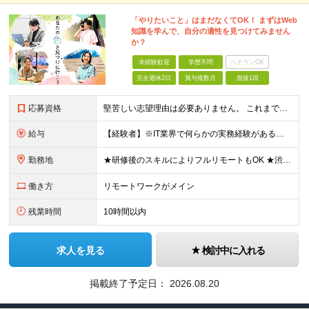
「やりたいこと」はまだなくてOK！ まずはWeb
知識を学んで、自分の適性を見つけてみません
か？
未経験歓迎
学歴不問
ベテランOK
完全週休2日
賞与複数月
面接1回
応募資格
堅苦しい志望理由は必要ありません。 これまでの経験や経歴よりも、私たちは“これから”を重視します。 ★学歴・経歴不問 ★完全未経験OK ★社会人デビュー歓迎 ★第二新卒OK ＼当てはまる方はぜひご
給与
【経験者】※IT業界で何らかの実務経験がある方 月給35万円～＋業績賞与＋交通費＋各種手当 ※固定残業代（30時間分／6万6,610円～）を含む。超過分は追加支給。 能力やスキルを考慮し、初任給を決定
勤務地
★研修後のスキルによりフルリモートもOK ★渋谷駅徒歩2分！100席の新しいコワーキングスペース完備 ★本社、東京都、神奈川県、埼玉県、千葉県などのプロジェクト先 【本社】 東京都渋谷区渋谷3-10
働き方
リモートワークがメイン
残業時間
10時間以内
求人を見る
検討中に入れる
掲載終了予定日：
2026.08.20