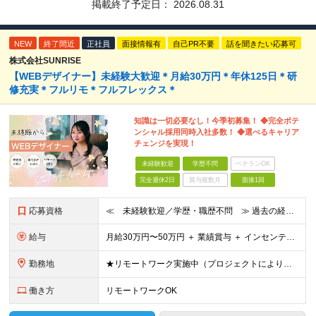
掲載終了予定日：
2026.08.31
NEW
終了間近
正社員
面接情報有
自己PR不要
話を聞きたい応募可
株式会社SUNRISE
【WEBデザイナー】未経験大歓迎＊月給30万円＊年休125日＊研
修充実＊フルリモ＊フルフレックス＊
知識は一切必要なし！今季初募集！ ◆完全ポテ
ンシャル採用同時入社多数！ ◆選べるキャリア
チェンジを実現！
未経験歓迎
学歴不問
ベテランOK
完全週休2日
賞与複数月
面接1回
応募資格
≪ 未経験歓迎／学歴・職歴不問 ≫ 過去の経歴は一切不問。 「いままで」よりも「これから」を 重視した採用を行っています！ ▼▼こんな想いがある方大歓迎▼▼ ・WEBデザインに興味がある！ ・WEB
給与
⽉給30万円〜50万円 ＋ 業績賞与 ＋ インセンティブ賞与 経験者：35万円～ ※IT新人時25万円〜 ※経験・スキルを考慮の上、決定します。 ※経験者は別途優遇！ ★試⽤期間：3ヶ⽉ ★学
勤務地
★リモートワーク実施中（プロジェクトによりフルリモートもあり） ★配属先は希望を最⼤限考慮
働き方
リモートワークOK