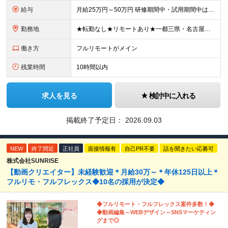
給与
月給25万円～50万円 研修期間中・試用期間中は給与が異なります。 >>研修期間中（入社6ヶ月後）の給与 一律：月給21万円～50万円 >>試用期間中（6ヶ月）の給与 関東：月給21万円～ 関西
勤務地
★転勤なし★リモートあり★一都三県・名古屋・関西・九州 ◎案件によって ┗完全在宅勤務（フルリモート）も可能！ ┗希望に応じて幅広い働き方やプランが選べます！ ◆本社または一都三県 （東京都・
働き方
フルリモートがメイン
残業時間
10時間以内
求人を見る
検討中に入れる
掲載終了予定日：
2026.09.03
NEW
終了間近
正社員
面接情報有
自己PR不要
話を聞きたい応募可
株式会社SUNRISE
【動画クリエイター】未経験歓迎＊月給30万～＊年休125日以上＊
フルリモ・フルフレックス◆10名の採用が決定◆
◆フルリモート・フルフレックス案件多数！◆
◆動画編集～WEBデザイン～SNSマーケティン
グまで◎