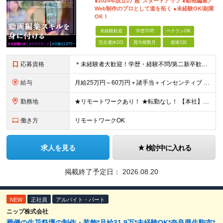
●2024年設立の"超"スタートアップ ●動画編集／
Web制作のプロとして道を拓く ●未経験OK/副業
OK！
未経験歓迎
学歴不問
ベテランOK
完全週休2日
賞与複数月
面接1回
応募資格
＊未経験者大歓迎！学歴・経験不問/第二新卒歓迎/WEB面接可能＊ ▼未経験歓迎＆完全ポテンシャル採用！▼ 基礎のキソから学べる研修があるので経験は一切不問！ 面接では「あなたの想い」を教えてくださ
給与
月給25万円～60万円＋諸手当＋インセンティブ ★Point 100％年収UPでの待遇提示も可能！ ※経験者であれば、100%年収アップも実現可能です。 【インセンティブについて】 プロジェクト報
勤務地
★リモートワークあり！ ★転勤なし！ 【本社】東京都港区西新橋２丁目４−３ プロス西新橋ビル６階 【プロジェクト先】東京都・神奈川県・千葉県・埼玉など多数！ ※希望を考慮の上、配属プロジェクトを決
働き方
リモートワークOK
求人を見る
検討中に入れる
掲載終了予定日：
2026.08.20
NEW
正社員
アルバイト・パート
ニップ株式会社
葬儀の生花祭壇の制作・装飾*月給31.9万*未経験OK*奈良県生駒市*