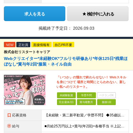
求人を見る
検討中に入れる
掲載終了予定日：
2026.09.03
NEW
正社員
面接情報有
自己PR不要
株式会社リスタートキャリア
Webクリエイター*未経験OK*フルリモ研修あり*年休125日*残業ほ
ぼなし*賞与年2回*服装・ネイル自由
「いつか」の憧れで終わらせない！ Webスキル
を身につけて 場所と時間にとらわれない、新し
い私へのリスタート。
未経験歓迎
学歴不問
ベテランOK
完全週休2日
賞与複数月
面接1回
応募資格
【未経験・第二新卒歓迎／学歴不問】 ◆35歳以下の方（若年層の長期キャリア形成を図るため) ◆お人柄・意欲重視の採用です！ ＜こんな方は大歓迎！＞ ・SNSや動画を見るのが好きで、トレンドに敏感 ・
給与
■月給25万円以上+賞与(年2回)+各種手当 ※上記給与には、固定残業代（月20時間分／32,400円）、 AIツール支援費（10,000円）が含まれます ※これまでの経験・スキル・前職の給与を考