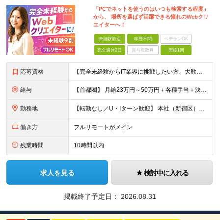
「PCでネットを使うのはいつも検索する程度」
から、 場所を選ばず活躍できる憧れのWebクリ
エイターへ！
未経験歓迎
学歴不問
ベテランOK
完全週休2日
賞与複数月
面接1回
応募資格
【完全未経験からIT業界に挑戦したい方、大歓迎！】 ●応募年齢制限：34歳まで（若年層の長期キャリア形成を図るため） ★学歴不問・転職回数不問 ★第二新卒・社会人デビューOK 【こんな方を求めていま
給与
【首都圏】 月給23万円～50万円＋各種手当＋決算賞与 【大阪】 月給22万円～50万円＋各種手当＋決算賞与 【愛知】 月給21.5万円～50万円＋各種手当＋決算賞与 【福岡・宮城】 月給20万
勤務地
【転勤なし／U・Iターン歓迎】 本社（新宿区）、大阪支店、名古屋支店または東京都・神奈川県・千葉県・埼玉県・愛知県・大阪府・福岡県をはじめ、全国のプロジェクト先 ※ご希望を最大限考慮して配属先を決定
働き方
フルリモートがメイン
残業時間
10時間以内
求人を見る
検討中に入れる
掲載終了予定日：
2026.08.31