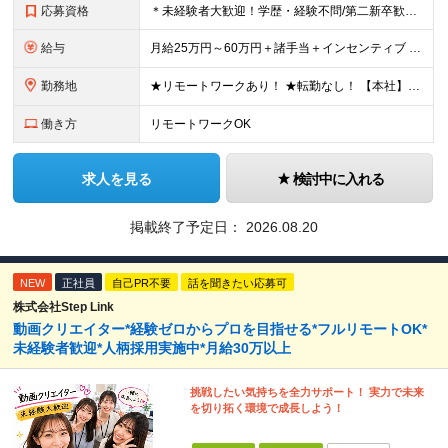
応募資格
＊未経験者大歓迎！学歴・経験不問/第二新卒歓迎/WEB面接可能＊ ▼未経験歓迎＆完全ポテンシャル採用！▼ 基礎のキソから学べる研修があるので経験は一切不問！ 面接では「あなたの想い」を教えてくださ
給与
月給25万円～60万円＋諸手当＋インセンティブ ★Point 100％年収UPでの待遇提示も可能！ ※経験者であれば、100%年収アップも実現可能です。 【インセンティブについて】 プロジェクト報
勤務地
★リモートワークあり！ ★転勤なし！ 【本社】東京都港区西新橋２丁目４−３ プロス西新橋ビル６階 【プロジェクト先】東京都・神奈川県・千葉県・埼玉など多数！ ※希望を考慮の上、配属プロジェクトを決
働き方
リモートワークOK
求人を見る
検討中に入れる
掲載終了予定日：
2026.08.20
NEW
正社員
自己PR不要
話を聞きたい応募可
株式会社Step Link
動画クリエイター*経験ゼロからプロを目指せる*フルリモートOK*
未経験者歓迎*人柄採用実施中*月給30万以上
挑戦したい気持ちを全力サポート！ 実力で未来
を切り拓く環境で成長しよう！