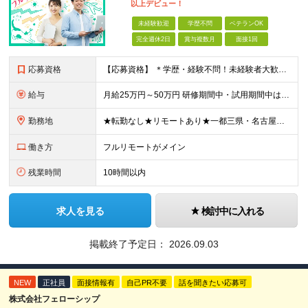
以上デビュー！
未経験歓迎
学歴不問
ベテランOK
完全週休2日
賞与複数月
面接1回
応募資格
【応募資格】 ＊学歴・経験不問！未経験者大歓迎＊ ◆未経験からWebクリエイターとして働いてみたい方 ◆第二新卒・ブランクのある方も大歓迎！ ★学歴・知識・経験は一切問いません！ ★面接は「ポート
給与
月給25万円～50万円 研修期間中・試用期間中は給与が異なります。 >>研修期間中（入社6ヶ月後）の給与 一律：月給21万円～50万円 >>試用期間中（6ヶ月）の給与 関東：月給21万円～ 関西
勤務地
★転勤なし★リモートあり★一都三県・名古屋・関西・九州 ◎案件によって ┗完全在宅勤務（フルリモート）も可能！ ┗希望に応じて幅広い働き方やプランが選べます！ ◆本社または一都三県 （東京都・
働き方
フルリモートがメイン
残業時間
10時間以内
求人を見る
検討中に入れる
掲載終了予定日：
2026.09.03
NEW
正社員
面接情報有
自己PR不要
話を聞きたい応募可
株式会社フェローシップ