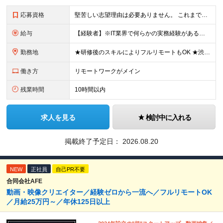
応募資格
堅苦しい志望理由は必要ありません。 これまでの経験や経歴よりも、私たちは“これから”を重視します。 ★学歴・経歴不問 ★完全未経験OK ★社会人デビュー歓迎 ★第二新卒OK ＼当てはまる方はぜひご
給与
【経験者】※IT業界で何らかの実務経験がある方 月給35万円～＋業績賞与＋交通費＋各種手当 ※固定残業代（30時間分／6万6,610円～）を含む。超過分は追加支給。 能力やスキルを考慮し、初任給を決定
勤務地
★研修後のスキルによりフルリモートもOK ★渋谷駅徒歩2分！100席の新しいコワーキングスペース完備 ★本社、東京都、神奈川県、埼玉県、千葉県などのプロジェクト先 【本社】 東京都渋谷区渋谷3-10
働き方
リモートワークがメイン
残業時間
10時間以内
求人を見る
検討中に入れる
掲載終了予定日：
2026.08.20
NEW
正社員
自己PR不要
合同会社AFE
動画・映像クリエイター／経験ゼロから一流へ／フルリモートOK
／月給25万円～／年休125日以上