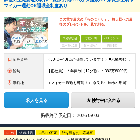
マイカー通勤OK退職金制度あり
この世で最大の「ものづくり」。 故人様への最
後のプレゼントを、花で創る。
未経験歓迎
学歴不問
ベテランOK
完全週休2日
賞与複数月
面接1回
応募資格
＜30代～40代が活躍しています！＞ ■未経験歓迎！ ■普通自動車免許をお持ちの方（AT限定可） ※学歴不問
給与
【正社員】 ＊年俸制（12分割）：382万8000円～+交通費別途支給 ＊月収：31万9000円 ※固定残業代40時間（6万9000円分）含みます ┗超過分は別途支給いたします ※試用期間3ヶ月（期
勤務地
＜マイカー通勤も可能！＞ 奈良県生駒市小明町446-1 (変更の範囲)上記を除く当社関連勤務地 (変更の範囲)仕事内容欄に記載の業務を除く当社業務全般
求人を見る
検討中に入れる
掲載終了予定日：
2026.09.03
NEW
派遣社員
自己PR不要
話を聞きたい応募可