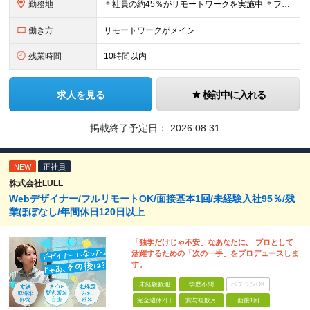
勤務地
＊社員の約45％がリモートワークを実施中 ＊フルリモート案件もあり ＊転勤はありません 本社（横浜）または、東京・神奈川の各プロジェクト先。 【本社】 神奈川県横浜市中区不老町2丁目11-8 税経
働き方
リモートワークがメイン
残業時間
10時間以内
求人を見る
検討中に入れる
掲載終了予定日：
2026.08.31
NEW
正社員
株式会社LULL
Webデザイナー/フルリモートOK/面接基本1回/未経験入社95％/残
業ほぼなし/年間休日120日以上
「独学だけじゃ不安」なあなたに。 プロとして
活躍するための「次の一手」をプロデュースしま
す。
未経験歓迎
学歴不問
ベテランOK
完全週休2日
賞与複数月
面接1回