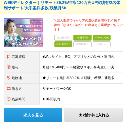
WEBディレクター｜リモート89.2%/年収120万円UP実績有/2名体
制サポート/大手案件多数/残業月5h
＼三人四脚でキャリアの選択肢を増やす／ 数年
後の「なりたい自分」に出会える場所はこちらで
す！
未経験歓迎
学歴不問
ベテランOK
完全週休2日
賞与複数月
面接1回
応募資格
■Webサイト、EC、アプリなどの制作・運用のディレクションに関わった実務経験をお持ちの方（目安1年以上） ◆HTML、CSS、JavaScriptに関する基礎知識 ■学歴不問 Webディレクターの
給与
月給370,400円〜 ※経験やスキルを考慮し、決定いたします ※上記金額には固定残業代（30時間分/70,400円～）を含みます。超過分は別途全額支給いたします ※試用期間6カ月あり（期間中の給与・
勤務地
◆リモート案件率89.2% ※経験、希望、通勤条件、案件状況を踏まえて配属先を決定します ※転居を伴う転勤はありません 一都三県のクライアント先＋在宅勤務（案件により異なります） 【本社】東京都千代
働き方
リモートワークOK
残業時間
10時間以内
求人を見る
検討中に入れる