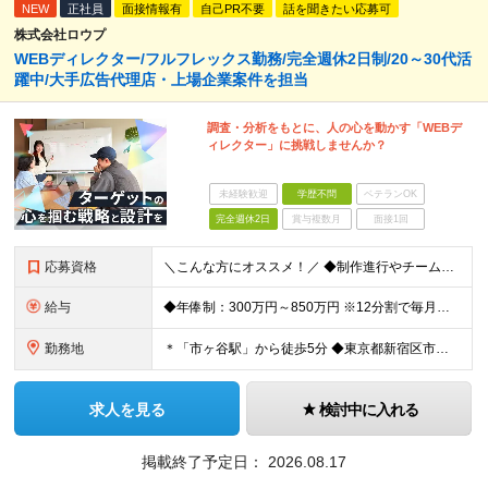
NEW
正社員
面接情報有
自己PR不要
話を聞きたい応募可
株式会社ロウプ
WEBディレクター/フルフレックス勤務/完全週休2日制/20～30代活
躍中/大手広告代理店・上場企業案件を担当
調査・分析をもとに、人の心を動かす「WEBデ
ィレクター」に挑戦しませんか？
未経験歓迎
学歴不問
ベテランOK
完全週休2日
賞与複数月
面接1回
応募資格
＼こんな方にオススメ！／ ◆制作進行やチームでのプロジェクト経験がある方 ◆クライアントや社内メンバーと円滑にコミュニケーションを取れる方 ◆WEBやアプリ制作の進行やディレクションの実務経験をお持
給与
◆年俸制：300万円～850万円 ※12分割で毎月支給 ※アシスタント（WEBディレクターを目指しているWEBデザイナーや コーダーなど関連スキルをお持ちの方、新卒や第二新卒の方）も含め、 スキル
勤務地
＊「市ヶ谷駅」から徒歩5分 ◆東京都新宿区市谷左内町5 4F (変更の範囲)上記を除く当社関連勤務地
求人を見る
検討中に入れる
掲載終了予定日：
2026.08.17