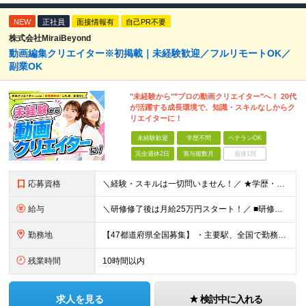
NEW
正社員
面接情報有
自己PR不要
株式会社MiraiBeyond
動画編集クリエイター※初掲載｜未経験歓迎／フルリモートOK／
副業OK
"未経験から""プロの動画クリエイター"へ！ 20代
が活躍する成長環境で、知識・スキルなしからク
リエイターに！
未経験歓迎
学歴不問
ベテランOK
完全週休2日
賞与複数月
面接1回
応募資格
＼経験・スキルは一切問いません！／ ★学歴・職歴不問 ★未経験・第二新卒歓迎！ ★正社員デビューも応援します！ 【こんな方にピッタリ！】 ✓ 動画やYouTube、TikTokを見るのが好きな方 ✓
給与
＼研修修了後は月給25万円スタート！／ ■研修修了後 月給25万円＋賞与＋インセンティブ賞与 ※残業代は別途支給 ▽研修期間▽ 【未経験者】 ▶ 月給20万円～ 【固定残業代について】
勤務地
【47都道府県全国募集】 ・主要駅、全国で勤務可能！ ・どこに住んでいても応募可能！ 【東京本社】 東京都品川区東品川5-9-2 在宅でコツコツ働きながら、長く安定して続けられます♪ 本社：〒1
残業時間
10時間以内
求人を見る
検討中に入れる