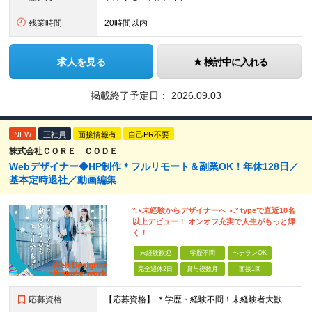
残業時間
20時間以内
求人を見る
検討中に入れる
掲載終了予定日：
2026.09.03
NEW
正社員
面接情報有
自己PR不要
株式会社ＣＯＲＥ ＣＯＤＥ
Webデザイナー◆HP制作＊フルリモート＆副業OK！年休128日／
基本定時退社／動画編集
°.⋆未経験からデザイナーへ ⋆.° typeで直近10名
以上デビュー！ オンオフ充実で人生がもっと輝
く！
未経験歓迎
学歴不問
ベテランOK
完全週休2日
賞与複数月
面接1回
応募資格
【応募資格】 ＊学歴・経験不問！未経験者大歓迎＊ ◆未経験からWebクリエイターとして働いてみたい方 ◆第二新卒・ブランクのある方も大歓迎！ ★学歴・知識・経験は一切問いません！ ★面接は「ポート