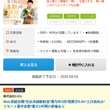
故人様とご家族の「想い」を形にする、 唯一無
二のクリエイティブな仕事。
未経験歓迎
学歴不問
ベテランOK
完全週休2日
賞与複数月
面接1回
応募資格
＜30代～40代が活躍しています！＞ ■未経験歓迎！ ■普通自動車免許をお持ちの方（AT限定可） ※学歴不問
給与
＊年俸制（12分割）：382万8000円～+交通費別途支給 ＊月収：31万9000円 ※固定残業代40時間（6万9000円分）含みます ┗超過分は別途支給いたします ※試用期間3ヶ月（期間中の待遇に
勤務地
＜マイカー通勤も可能！＞ 奈良県生駒市小明町446-1 (変更の範囲)上記を除く当社関連勤務地
求人を見る
検討中に入れる
掲載終了予定日：
2026.09.03
NEW
正社員
株式会社LULL
Web系総合職*完全未経験歓迎*賞与年2回*残業月9.6h*土日祝休み*
リモート案件多数*最大1年間の研修あり