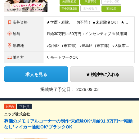
未経験歓迎
学歴不問
ベテランOK
完全週休2日
賞与複数月
面接1回
応募資格
★学歴・経験、一切不問！ ★未経験者OK！ ★第二新卒も歓迎！ ＜人柄採用を実施中！＞ 弊社では、学歴や経験などは気にせず あなたの持ち前の人柄のみを重視しています。 堅苦しい雰囲気ではありません
給与
⽉給30万円～50万円＋インセンティブ ※試⽤期間は2ケ⽉（正社員）⽉給25万円～ ☆インセンティブ有 ☆交通費全額支給
勤務地
○新宿区（東京都） ○豊島区（東京都） ○大阪市（大阪府） ○福岡市（福岡県） ※あなたの経験やスキルに応じて面談時にて ご相談させていただきます。 ※研修先は、クライアント先での研修となります。
働き方
リモートワークOK
求人を見る
検討中に入れる
掲載終了予定日：
2026.09.03
NEW
正社員
ニップ株式会社
葬儀のメモリアルコーナーの制作*未経験OK*月給31.9万円〜*転勤
なし*マイカー通勤OK*ブランクOK