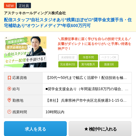
NEW
正社員
アステッキホールディングス株式会社
配信スタッフ*自社スタジオあり*残業ほぼゼロ*奨学金支援手当・住
宅補助あり*オウンドメディア*年収600万円可
＼医療従事者に届く学びを自らの技術で支える／
反響がダイレクトに返るやりがいと手厚い待遇を
神戸で！
未経験歓迎
学歴不問
ベテランOK
完全週休2日
賞与複数月
面接1回
応募資格
【20代〜50代まで幅広く活躍中！配信技術を極めたい方】 ★周囲と円滑なコミュニケーションを取り、前向きに改善提案ができる方を歓迎します！ ◆学歴不問 ◆企業・スタジオ等でのライブ配信（Zoom/Y
給与
■奨学金支援金あり（年間返済額18万円の場合、全額補助） ■住宅手当（1～2.5万円）＋資格取得補助あり ＼想定年収400万〜600万円／ 月給27万〜40万円＋各種手当 ※スキル・経験・前職給与
勤務地
【本社】 兵庫県神戸市中央区北長狭通3-1-15 Gビル神戸三宮3F ※転勤はありません ※(変更の範囲)上記を除く当社関連勤務地
残業時間
10時間以内
求人を見る
検討中に入れる