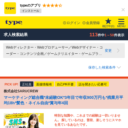
typeのアプリ
インストール
ログイン
会員登録
検討中(
0
)
MENU
113
求人検索結果
件中
1～50
件表示
Webディレクター・Webプロデューサー／Webデザイナー・コ
変更
ーダー・コンテンツ企画／ゲームクリエイター・ゲームプラン
ナー／出版・広告・印刷関連／ファッション・インテリア関連
／映像・音響・イベント関連／その他クリエイティブ関連
保存した検索条件
PICK UP!
正社員
面接情報有
自己PR不要
話を聞きたい応募可
株式会社SARUCREW
マーケティング総合職*未経験OK*3年目で年収900万円も*残業月平
均18h*髪色・ネイル自由*賞与年4回
特別な知識や、これまでの経験は一切いりませ
ん。 探しているのは、普段、楽しそうにスマホ
を見ているあなたです。