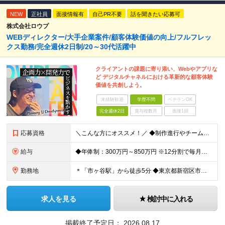
NEW
正社員
面接情報有
自己PR不要
話を聞きたい応募可
株式会社ロウプ
WEBディレクター/大手企業案件/顧客体験価値の向上/フルフレッ
クス勤務/完全週休2日制/20～30代活躍中
クライアントの課題に寄り添い、Webやアプリな
ど デジタルチャネルにおける革新的な顧客体験
価値を共創しよう。
未経験歓迎
学歴不問
ベテランOK
完全週休2日
賞与複数月
面接1回
応募資格
＼こんな方にオススメ！／ ◆制作進行やチームでのプロジェクト経験がある方 ◆クライアントや社内メンバーと円滑にコミュニケーションを取れる方 ◆WEBやアプリ制作の進行やディレクションの実務経験をお持
給与
◆年俸制：300万円～850万円 ※12分割で毎月支給 ※アシスタント（WEBディレクターを目指しているWEBデザイナーや コーダーなど関連スキルをお持ちの方、新卒や第二新卒の方）も含め、 スキル
勤務地
＊「市ヶ谷駅」から徒歩5分 ◆東京都新宿区市谷左内町5 4F (変更の範囲)上記を除く当社関連勤務地
求人を見る
検討中に入れる
掲載終了予定日：
2026.08.17