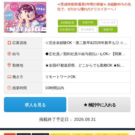
≪育成枠採用/最長2年間の研修≫ 未経験95％の当
社で、ゼロから憧れのクリエイターへ！
未経験歓迎
学歴不問
ベテランOK
完全週休2日
賞与複数月
面接1回
応募資格
☆完全未経験OK・第二新卒&2026年新卒も◎ ☆社員の7割が20代 ☆経歴・ブランク不問 ※学歴不問 …━━━━━━━━━━ 未経験スタート前提のポテンシャル採用です。 毎月全国で複数人を採用して
給与
◆正社員／契約社員※給与前払いもOK♪ 【関東（一都三県）】 月給25万円～ ※固定残業代（月20時間分／月3万2383円）を含む。超過分は別途支給。 ※試用期間中の給与は月給22万円～ 【関東（北
勤務地
★全国47都道府県、どこからでも勤務OK ★転勤なし！腰を据えて活躍◎ ★マイカー通勤OK（拠点による） ★業務に慣れたら、ゆくゆくはリモート併用やフルリモートも可能 全国のお客様先にて勤務していた
働き方
リモートワークOK
残業時間
10時間以内
求人を見る
検討中に入れる
掲載終了予定日：
2026.08.31