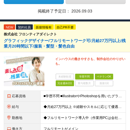
掲載終了予定日：
2026.09.03
NEW
契約社員
面接情報有
自己PR不要
株式会社 フロンティアダイレクト
グラフィックデザイナー/フルリモートワーク可/月給27万円以上/残
業月20時間以下/服装・髪型・髪色自由
インハウスの働きやすさも、制作会社のやりがい
も。
未経験歓迎
学歴不問
ベテランOK
完全週休2日
賞与複数月
面接1回
応募資格
■学歴不問 ■IllustratorやPhotoshopを用いたグラフィックデザインの実務経験（2年以上） ≪こんな方は歓迎！≫ ◆指示書そのままのデザインをつくるのではなく、伝わるデザインを模索&
給与
◆月給27万円以上 ※経験やスキルに応じて優遇いたします ※試用期間1ヶ月（期間中の給与・待遇に差異はございません） ※上記金額にはみなし残業代40時間分(6万円)を含み、超過分は別途支給いたします
勤務地
◆フルリモートワーク導入中（作業用PCは会社から支給） ◆出社日を合わせてランチ会をするなど定期的に社内コミュニケーションも図っています！ 本社/東京都渋谷区渋谷3-3-5 NBF渋谷イースト ≪
働き方
フルリモートがメイン