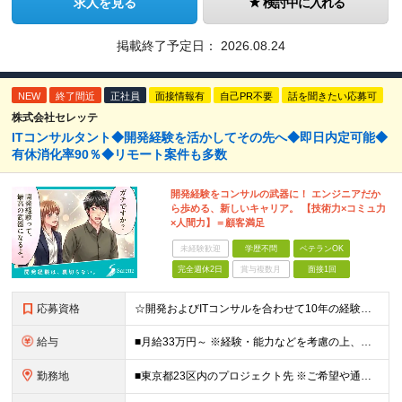
求人を見る
検討中に入れる
掲載終了予定日：
2026.08.24
NEW
終了間近
正社員
面接情報有
自己PR不要
話を聞きたい応募可
株式会社セレッテ
ITコンサルタント◆開発経験を活かしてその先へ◆即日内定可能◆
有休消化率90％◆リモート案件も多数
開発経験をコンサルの武器に！ エンジニアだか
ら歩める、新しいキャリア。 【技術力×コミュ力
×人間力】＝顧客満足
未経験歓迎
学歴不問
ベテランOK
完全週休2日
賞与複数月
面接1回
応募資格
☆開発およびITコンサルを合わせて10年の経験者は最大限に評価します！ ■学歴不問 ■以下いずれかの経験をお持ちの方 ┗システム開発の経験（2年以上） ┗インフラ設計or構築経験（2年以上） ┗PMo
給与
■月給33万円～ ※経験・能力などを考慮の上、当社規定により優遇します。 ※上記にはみなし残業代(25時間分3万8325円～)を含みます。25時間を超える残業には別途全額残業代を支給します。 ◎
勤務地
■東京都23区内のプロジェクト先 ※ご希望や通勤時間を考慮して、配属先を決定します。 【本社】 東京都新宿区西新宿4-10-19 3階 ＼オフィス移転！デスクも心機一転アップデート！／ 全席に