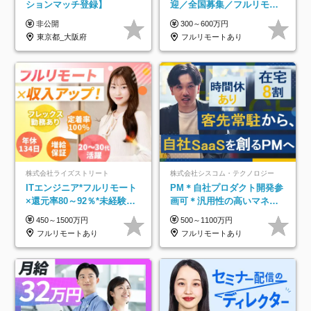
ションマッチ登録】
迎／全国募集／フルリモー
ト／最大6ヵ月の実践型研修
非公開
300～600万円
／月給25万円以上
東京都_大阪府
フルリモートあり
株式会社ライズストリート
株式会社シスコム・テクノロジー
ITエンジニア*フルリモート
PM＊自社プロダクト開発参
×還元率80～92％*未経験歓
画可＊汎用性の高いマネジ
迎*年休134日*月給35万～*
メントスキル＊年収1000万
450～1500万円
500～1100万円
定着率100%
以上可
フルリモートあり
フルリモートあり