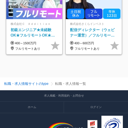
株式会社Ｃ Ａｄｄｉｔｉｏｎ
株式会社さくらインベスト
初級エンジニア★未経験
配信ディレクター（ウェビ
OK★フルリモートOK★月
ナー運営）／フルリモート
給32万円～★残業月10h＆
OK／土日祝休み／年休123
400～1500万円
400～600万円
年休120日以上★副業可
日／年収600万円可
フルリモートあり
フルリモートあり
転職・求人情報サイトのtype
転職・求人情報一覧
求人掲載・利用規約・お問合せ
ホーム
ログイン