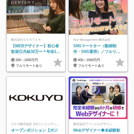
株式会社ＧＥＮＴＥＮ
Ace Management 株式会社
【WEBデザイナー】初⼼者
SNSマーケター（動画制
歓迎◎⽉給30万〜＊年休125
作・SNS運用）／フルリモ
⽇＊在宅OK＆研修あり＊フ
ートOK／未経験歓迎【モッ
200～1000万円
400～1500万円
レックス
トーは…遊び感覚で仕事を
フルリモートあり
フルリモートあり
する♪】
コクヨ株式会社【ポジションマッチ登録】
株式会社アーシャルデザイン
オープンポジション【ポジ
Webデザイナー◆未経験歓