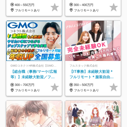
年休127日～／残業なし／平
円可/月最大3万のインセン
400～550万円
300～400万円
均20代／リモートOK
ティブ支給/平均年齢33歳
フルリモートあり
フルリモートあり
GMOコネクトHR株式会社【GMOインターネットグループ】
フルスタック株式会社
【総合職（事務/マーケ/広報
【IT事務】未経験大歓迎＊
等）】未経験大歓迎／フル
フルリモート＊服装自由＊
リモ可で全国募集！年収ア
年休125日以上＊残業なし＊
300～700万円
350～500万円
ップ多数★年休最大130日★
月給26万円以上
フルリモートあり
フルリモートあり