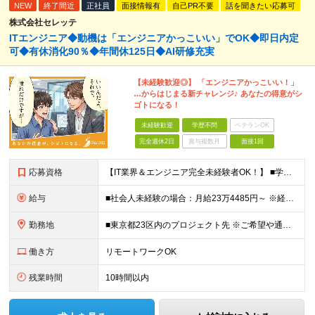
NEW
終了間近
正社員
面接情報有
自己PR不要
話を聞きたい応募可
株式会社セレッテ
ITエンジニア◆動機は「エンジニアかっこいい」でOK◆即日内定
可◆有休消化90％◆年間休125日◆AI研修充実
【未経験歓迎◎】 「エンジニアかっこいい！」
…からはじまる新チャレンジ♪ あなたの得意がシ
ゴトになる！
未経験歓迎
学歴不問
ベテランOK
完全週休2日
賞与複数月
面接1回
応募資格
【IT業界＆エンジニア完全未経験者OK！】 ■学歴不問 ■第二新卒歓迎 ■未経験OK ☆IT知識は一切問いません！ 【活かせる経験・スキル】 ■接客経験をお持ちの方 ■PCが得意な方 接客経験（フ
給与
■社会人未経験の場合：月給23万4485円～ ※経験・能力などを考慮の上、当社規定により優遇します ※業界未経験の方でも前職での経験を最大限に評価します ※上記にはみなし残業代(25時間分3万832
勤務地
■東京都23区内のプロジェクト先 ※ご希望や通勤時間を考慮して、配属先を決定します。 【本社】 東京都新宿区西新宿4-10-19 3階 ＼オフィス移転！デスクも心機一転アップデート！／ 全席に
働き方
リモートワークOK
残業時間
10時間以内