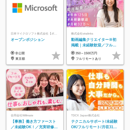
日本マイクロソフト株式会社【ポジションマッチ登録】
株式会社viralinks
オープンポジション
動画編集クリエイター※初
掲載｜未経験歓迎／フルリ
モートOK／月給32万＋賞与
非公開
350～1500万円
東京都
フルリモートあり
合同会社Willmate
TDCX Japan株式会社
【事務】働き方ファースト
テクニカルサポート/未経験
／未経験OK！／充実研修／
OK/フルリモート/月収31万