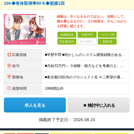
10h◆有休取得率90％◆面接1回
経験は、古くなるものではない。 信頼として、
積み重なるものだ。 その技術を、今もこれから
も評価し続けます。
未経験歓迎
学歴不問
ベテランOK
完全週休2日
賞与複数月
面接1回
応募資格
■学歴不問 ■何かしらのシステム開発経験がある方(2年以上・ジャンル不問) 【活かせる経験・スキル】 基本設計までの開発経験がある方なら即戦力として活躍いただけます。 【特に活かせるスキル】 ・J
給与
■月給33万円～ ※経験・能力などを考慮の上、当社規定により優遇します。 ※上記にはみなし残業代(25時間分5万2563円)を含みます。25時間を超える残業には別途全額残業代を支給します。 ◎通勤
勤務地
■東京都23区内のプロジェクト先 ※ご希望や通勤時間を考慮して、配属先を決定します。 【本社】 東京都新宿区西新宿4-10-19 3階 ＼オフィス移転！デスクも心機一転アップデート！／ 全席
残業時間
10時間以内
求人を見る
検討中に入れる
掲載終了予定日：
2026.08.24