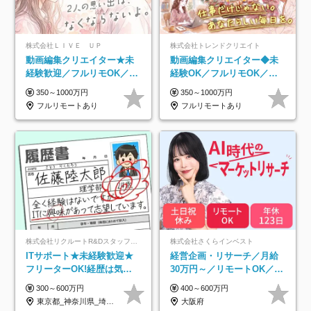
株式会社ＬＩＶＥ ＵＰ
株式会社トレンドクリエイト
動画編集クリエイター★未
動画編集クリエイター◆未
経験歓迎／フルリモOK／残
経験OK／フルリモOK／ほ
業なし／年間休日125日／
ぼ定時帰り／年間休日125日
350～1000万円
350～1000万円
髪・服・ネイル自由／研修
／髪・服・ネイル自由／副
フルリモートあり
フルリモートあり
充実で安心
業OK
株式会社リクルートR&Dスタッフィング【リクルートグループ】
株式会社さくらインベスト
ITサポート★未経験歓迎★
経営企画・リサーチ／月給
フリーターOK!経歴は気に
30万円～／リモートOK／土
しなくて大丈夫★超大手リ
日祝休み／生成AIを活用で
300～600万円
400～600万円
クルートグループの正社
きる方歓迎
東京都_神奈川県_埼玉県_千葉県_大阪府…
大阪府
員/sg