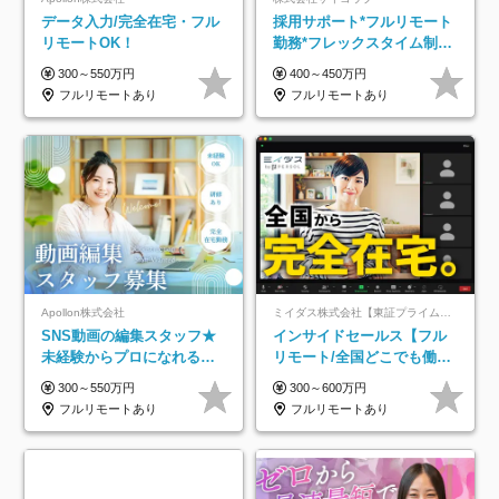
データ入力/完全在宅・フル
採用サポート*フルリモート
リモートOK！
勤務*フレックスタイム制*
年休120日*土日祝休み*残業
300～550万円
400～450万円
ほぼなし*育児中社員8割以
フルリモートあり
フルリモートあり
上
Apollon株式会社
ミイダス株式会社【東証プライム上場パーソルグループ】
SNS動画の編集スタッフ★
インサイドセールス【フル
未経験からプロになれる！
リモート/全国どこでも働け
｜おうちで働くフルリモー
る】未経験OK*土日祝休み*
300～550万円
300～600万円
ト｜残業ゼロで18時退勤◎
残業少なめ*在宅勤務手当あ
フルリモートあり
フルリモートあり
り