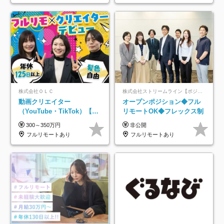
株式会社ＯＬＣ
株式会社ストリームライン【ポジションマッチ登録】
動画クリエイター
オープンポジション◆フル
（YouTube・TikTok）【フ
リモートOK◆フレックス制
レックス/フルリモ】未経験
300～350万円
非公開
OK｜Web研修1年間｜副業
フルリモートあり
フルリモートあり
OK