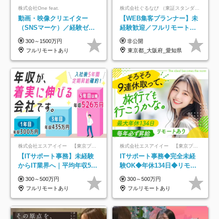
株式会社One feat.
株式会社ぐるなび （東証スタンダード上場）
動画・映像クリエイター
【WEB集客プランナー】未
（SNSマーケ）／経験ゼロ
経験歓迎／フルリモートメ
から一流へ／フルリモート
イン／プライム上場／土日
300～1500万円
非公開
OK／月給30万円～／年休
祝休み／東京・大阪・名古
フルリモートあり
東京都_大阪府_愛知県
130日以上
屋
株式会社エスアイイー 【東京プロマーケット上場】
株式会社エスアイイー 【東京プロマーケット上場】
【ITサポート事務】未経験
ITサポート事務◆完全未経
からIT業界へ｜平均年収517
験OK◆年休134日◆リモー
万円｜ホワイト企業認定｜
トOK◆残業月7h以下◆賞与
300～500万円
300～500万円
年休134日｜リモートOK
年3回◆5年目まで必ず昇給
フルリモートあり
フルリモートあり