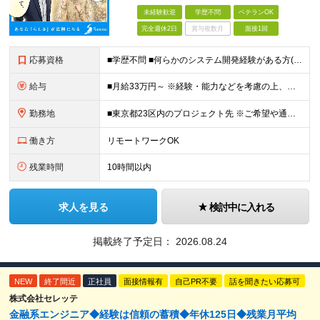
未経験歓迎
学歴不問
ベテランOK
完全週休2日
賞与複数月
面接1回
応募資格
■学歴不問 ■何らかのシステム開発経験がある方(2年以上・ジャンル不問) ☆エンジニア未経験の方も積極採用中です！スキルや経験に自信が無い方も、お気軽にご応募ください！
給与
■月給33万円～ ※経験・能力などを考慮の上、当社規定により優遇します。 ※上記にはみなし残業代(25時間分5万2563円)を含みます。25時間を超える残業には別途全額残業代を支給します。 ◎通勤
勤務地
■東京都23区内のプロジェクト先 ※ご希望や通勤時間を考慮して、配属先を決定します。 【本社】 東京都新宿区西新宿4-10-19 3階 ＼オフィス移転！デスクも心機一転アップデート！／ 全席に
働き方
リモートワークOK
残業時間
10時間以内
求人を見る
検討中に入れる
掲載終了予定日：
2026.08.24
NEW
終了間近
正社員
面接情報有
自己PR不要
話を聞きたい応募可
株式会社セレッテ
金融系エンジニア◆経験は信頼の蓄積◆年休125日◆残業月平均