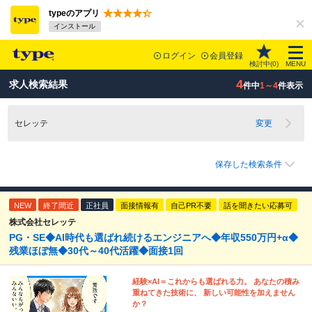
typeのアプリ
インストール
ログイン
会員登録
検討中(
0
)
MENU
4
求人検索結果
件中
1～4
件表示
セレッテ
変更
保存した検索条件
NEW
終了間近
正社員
面接情報有
自己PR不要
話を聞きたい応募可
株式会社セレッテ
PG・SE◆AI時代も選ばれ続けるエンジニアへ◆年収550万円+α◆
残業ほぼ無◆30代～40代活躍◆面接1回
経験×AI＝これからも選ばれる力。 あなたの積み
重ねてきた技術に、 新しい可能性を加えません
か？