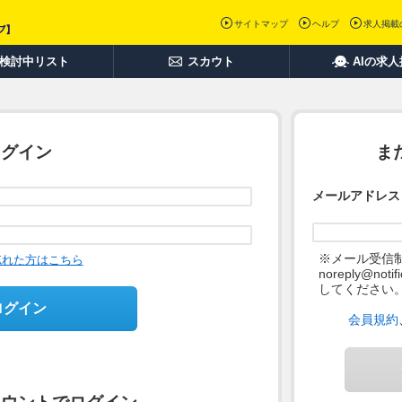
サイトマップ
ヘルプ
求人掲載
検討中リスト
スカウト
AIの求
ログイン
ま
メールアドレス
※メール受信
忘れた方はこちら
noreply@not
してください
ログイン
会員規約