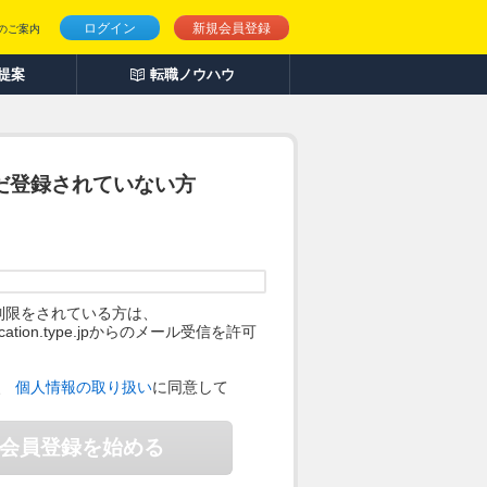
ログイン
新規会員登録
のご案内
人提案
転職ノウハウ
だ登録されていない方
制限をされている方は、
ification.type.jpからのメール受信を許可
。
、
個人情報の取り扱い
に同意して
会員登録を始める