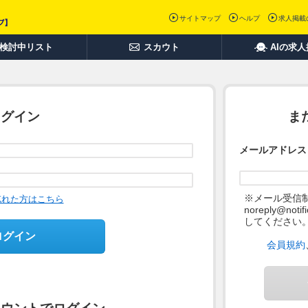
サイトマップ
ヘルプ
求人掲載
検討中リスト
スカウト
AIの求
ログイン
ま
メールアドレス
※メール受信
忘れた方はこちら
noreply@not
してください
ログイン
会員規約