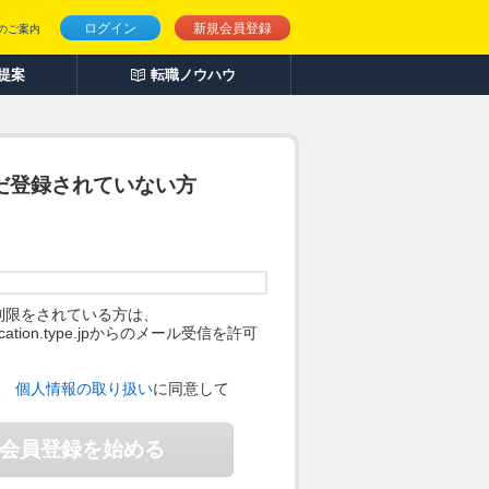
ログイン
新規会員登録
のご案内
人提案
転職ノウハウ
だ登録されていない方
制限をされている方は、
ification.type.jpからのメール受信を許可
。
、
個人情報の取り扱い
に同意して
会員登録を始める