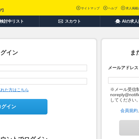
サイトマップ
ヘルプ
求人掲載
検討中リスト
スカウト
AIの求
ログイン
ま
メールアドレス
※メール受信
忘れた方はこちら
noreply@not
してください
ログイン
会員規約