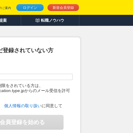
ログイン
新規会員登録
のご案内
人提案
転職ノウハウ
だ登録されていない方
制限をされている方は、
ification.type.jpからのメール受信を許可
。
、
個人情報の取り扱い
に同意して
会員登録を始める