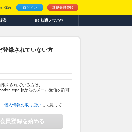
ログイン
新規会員登録
のご案内
人提案
転職ノウハウ
だ登録されていない方
制限をされている方は、
ification.type.jpからのメール受信を許可
。
、
個人情報の取り扱い
に同意して
会員登録を始める