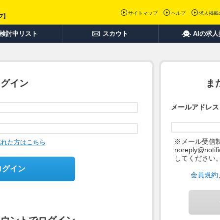
サイトマップ
ヘルプ
求人掲載
検討中リスト
スカウト
AIの求
ログイン
ま
メールアドレス
※メール受信
忘れた方はこちら
noreply@not
してください
ログイン
会員規約