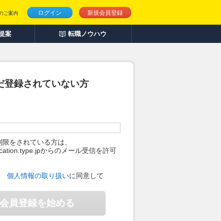
ログイン
新規会員登録
のご案内
人提案
転職ノウハウ
だ登録されていない方
制限をされている方は、
ification.type.jpからのメール受信を許可
。
、
個人情報の取り扱い
に同意して
会員登録を始める