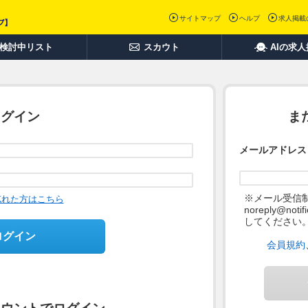
サイトマップ
ヘルプ
求人掲載
検討中リスト
スカウト
AIの求
ログイン
ま
メールアドレス
※メール受信
忘れた方はこちら
noreply@not
してください
ログイン
会員規約