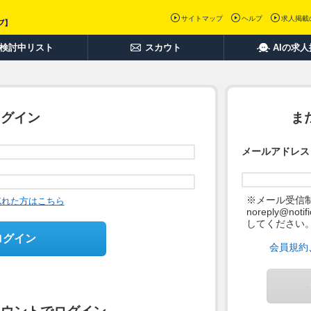
サイトマップ
ヘルプ
求人掲載
検討中リスト
スカウト
AIの求
ログイン
ま
メールアドレス
※メール受信
忘れた方はこちら
noreply@not
してください
ログイン
会員規約