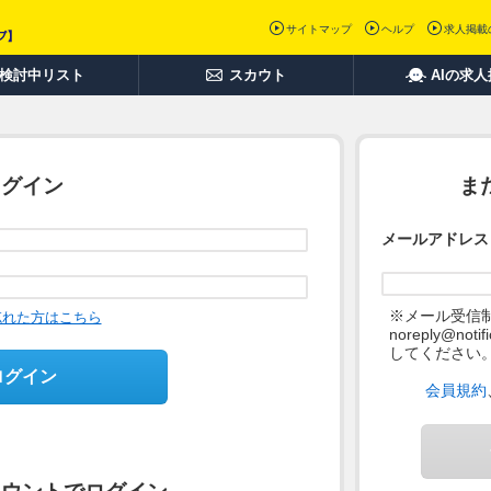
サイトマップ
ヘルプ
求人掲載
検討中リスト
スカウト
AIの求
ログイン
ま
メールアドレス
※メール受信
忘れた方はこちら
noreply@not
してください
ログイン
会員規約