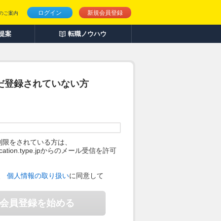
ログイン
新規会員登録
のご案内
人提案
転職ノウハウ
だ登録されていない方
制限をされている方は、
ification.type.jpからのメール受信を許可
。
、
個人情報の取り扱い
に同意して
会員登録を始める