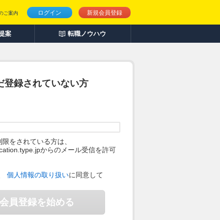
ログイン
新規会員登録
のご案内
人提案
転職ノウハウ
だ登録されていない方
制限をされている方は、
ification.type.jpからのメール受信を許可
。
、
個人情報の取り扱い
に同意して
会員登録を始める