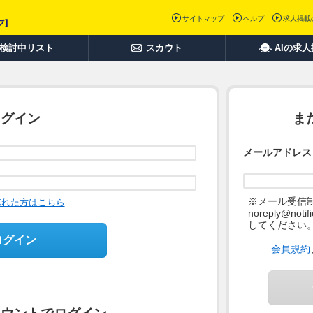
サイトマップ
ヘルプ
求人掲載
検討中リスト
スカウト
AIの求
ログイン
ま
メールアドレス
※メール受信
忘れた方はこちら
noreply@not
してください
ログイン
会員規約