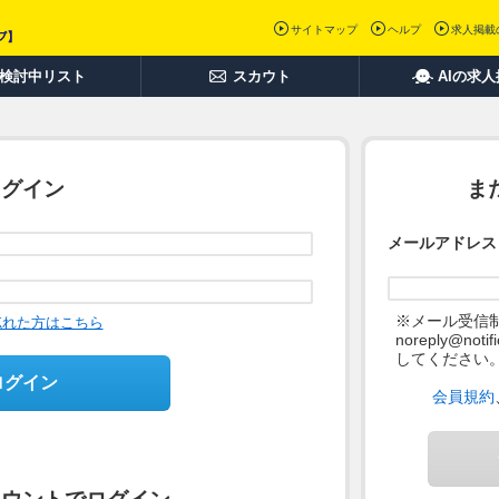
サイトマップ
ヘルプ
求人掲載
検討中リスト
スカウト
AIの求
ログイン
ま
メールアドレス
※メール受信
忘れた方はこちら
noreply@not
してください
ログイン
会員規約