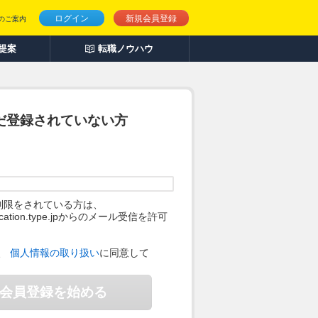
ログイン
新規会員登録
のご案内
人提案
転職ノウハウ
だ登録されていない方
制限をされている方は、
ification.type.jpからのメール受信を許可
。
、
個人情報の取り扱い
に同意して
会員登録を始める