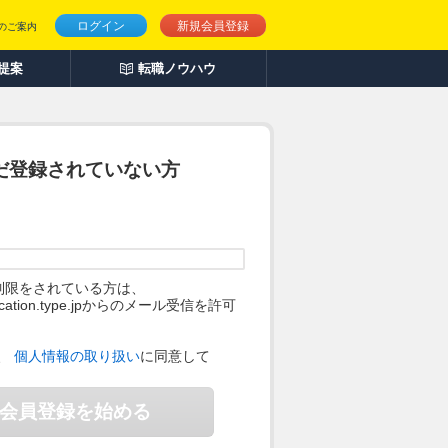
ログイン
新規会員登録
のご案内
人提案
転職ノウハウ
だ登録されていない方
制限をされている方は、
ification.type.jpからのメール受信を許可
。
、
個人情報の取り扱い
に同意して
会員登録を始める