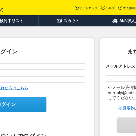
サイトマップ
ヘルプ
求人掲載
検討中リスト
スカウト
AIの求
ログイン
ま
メールアドレス
※メール受信
忘れた方はこちら
noreply@not
してください
ログイン
会員規約