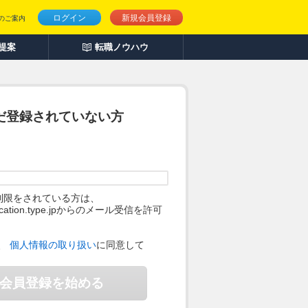
ログイン
新規会員登録
のご案内
人提案
転職ノウハウ
だ登録されていない方
制限をされている方は、
ification.type.jpからのメール受信を許可
。
、
個人情報の取り扱い
に同意して
会員登録を始める