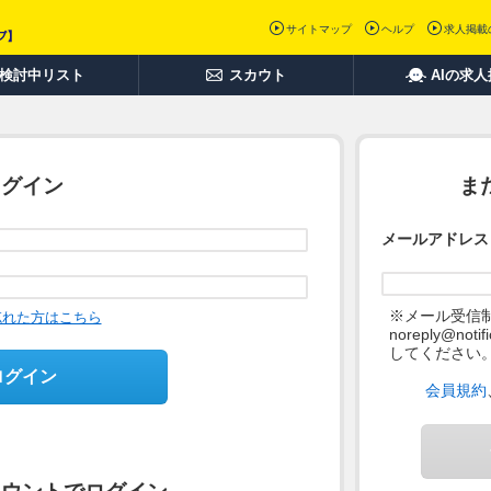
サイトマップ
ヘルプ
求人掲載
検討中リスト
スカウト
AIの求
ログイン
ま
メールアドレス
※メール受信
忘れた方はこちら
noreply@not
してください
ログイン
会員規約