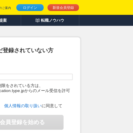
ログイン
新規会員登録
のご案内
人提案
転職ノウハウ
だ登録されていない方
制限をされている方は、
ification.type.jpからのメール受信を許可
。
、
個人情報の取り扱い
に同意して
会員登録を始める