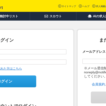
サイトマップ
ヘルプ
求人掲載
検討中リスト
スカウト
AIの求
ログイン
ま
メールアドレス
※メール受信
忘れた方はこちら
noreply@not
してください
ログイン
会員規約