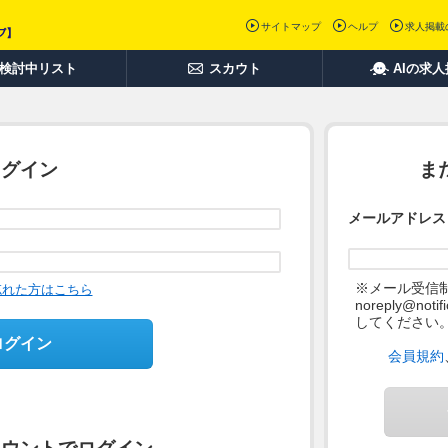
サイトマップ
ヘルプ
求人掲載
検討中リスト
スカウト
AIの求
ログイン
ま
メールアドレス
※メール受信
忘れた方はこちら
noreply@not
してください
ログイン
会員規約