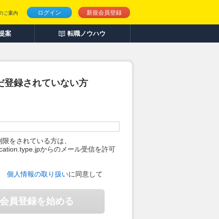
ログイン
新規会員登録
のご案内
人提案
転職ノウハウ
だ登録されていない方
制限をされている方は、
ification.type.jpからのメール受信を許可
。
、
個人情報の取り扱い
に同意して
会員登録を始める