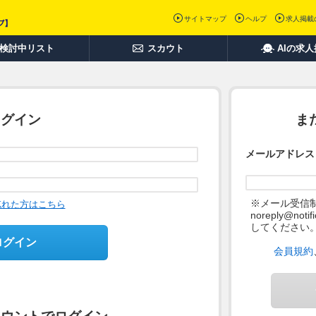
サイトマップ
ヘルプ
求人掲載
検討中リスト
スカウト
AIの求
ログイン
ま
メールアドレス
※メール受信
忘れた方はこちら
noreply@not
してください
ログイン
会員規約