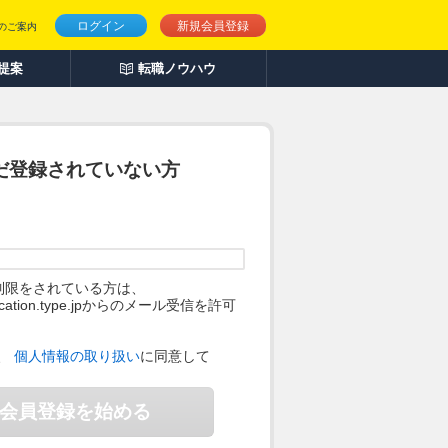
ログイン
新規会員登録
のご案内
人提案
転職ノウハウ
だ登録されていない方
制限をされている方は、
ification.type.jpからのメール受信を許可
。
、
個人情報の取り扱い
に同意して
会員登録を始める