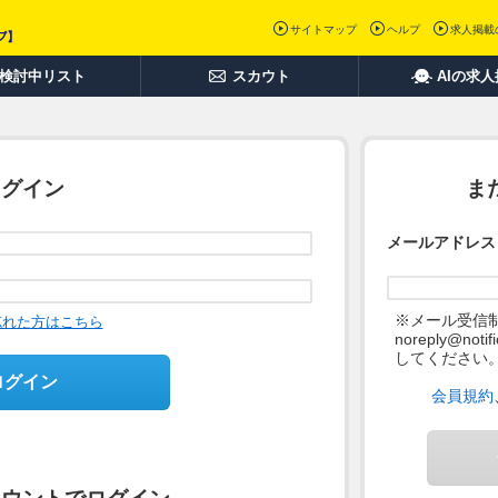
サイトマップ
ヘルプ
求人掲載
検討中リスト
スカウト
AIの求
ログイン
ま
メールアドレス
※メール受信
忘れた方はこちら
noreply@not
してください
ログイン
会員規約