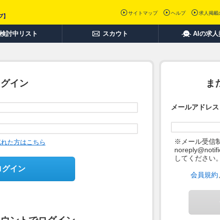
サイトマップ
ヘルプ
求人掲載
検討中リスト
スカウト
AIの求
ログイン
ま
メールアドレス
※メール受信
忘れた方はこちら
noreply@not
してください
ログイン
会員規約