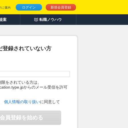
ログイン
新規会員登録
のご案内
人提案
転職ノウハウ
だ登録されていない方
制限をされている方は、
ification.type.jpからのメール受信を許可
。
、
個人情報の取り扱い
に同意して
会員登録を始める