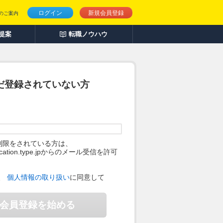
ログイン
新規会員登録
のご案内
人提案
転職ノウハウ
だ登録されていない方
制限をされている方は、
ification.type.jpからのメール受信を許可
。
、
個人情報の取り扱い
に同意して
会員登録を始める