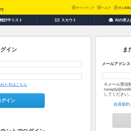
サイトマップ
ヘルプ
求人掲載
検討中リスト
スカウト
AIの求
ログイン
ま
メールアドレス
※メール受信
忘れた方はこちら
noreply@not
してください
ログイン
会員規約