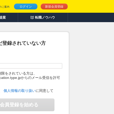
ログイン
新規会員登録
のご案内
人提案
転職ノウハウ
だ登録されていない方
制限をされている方は、
ification.type.jpからのメール受信を許可
。
、
個人情報の取り扱い
に同意して
会員登録を始める