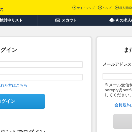
サイトマップ
ヘルプ
求人掲載
検討中リスト
スカウト
AIの求
ログイン
ま
メールアドレス
※メール受信
忘れた方はこちら
noreply@not
してください
ログイン
会員規約