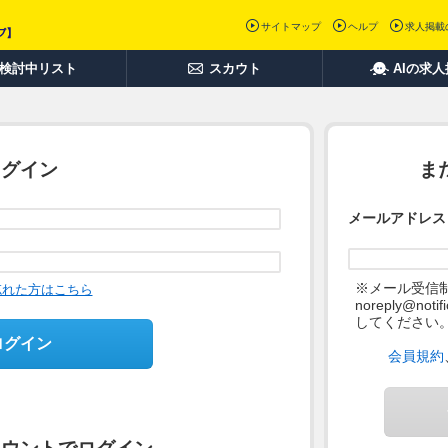
サイトマップ
ヘルプ
求人掲載
検討中リスト
スカウト
AIの求
ログイン
ま
メールアドレス
※メール受信
忘れた方はこちら
noreply@not
してください
ログイン
会員規約