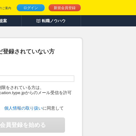
ログイン
新規会員登録
のご案内
人提案
転職ノウハウ
だ登録されていない方
制限をされている方は、
ification.type.jpからのメール受信を許可
。
、
個人情報の取り扱い
に同意して
会員登録を始める