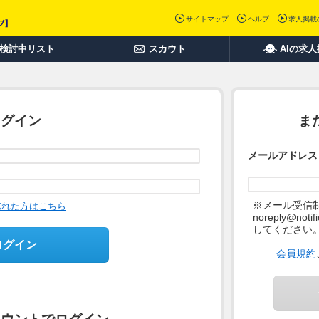
サイトマップ
ヘルプ
求人掲載
検討中リスト
スカウト
AIの求
ログイン
ま
メールアドレス
※メール受信
忘れた方はこちら
noreply@not
してください
ログイン
会員規約