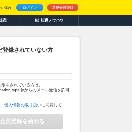
ログイン
新規会員登録
のご案内
人提案
転職ノウハウ
だ登録されていない方
制限をされている方は、
ification.type.jpからのメール受信を許可
。
、
個人情報の取り扱い
に同意して
会員登録を始める