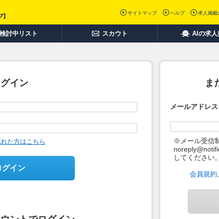
サイトマップ
ヘルプ
求人掲載
検討中リスト
スカウト
AIの求
ログイン
ま
メールアドレス
※メール受信
忘れた方はこちら
noreply@not
してください
ログイン
会員規約