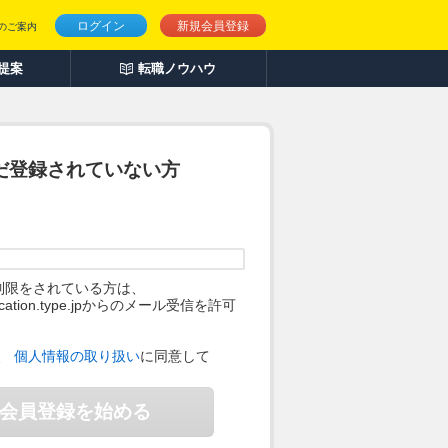
ログイン
新規会員登録
のご案内
人提案
転職ノウハウ
だ登録されていない方
制限をされている方は、
ification.type.jpからのメール受信を許可
。
、
個人情報の取り扱い
に同意して
会員登録を始める