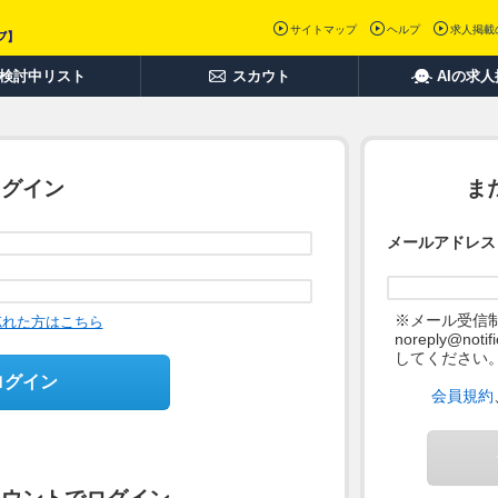
サイトマップ
ヘルプ
求人掲載
検討中リスト
スカウト
AIの求
ログイン
ま
メールアドレス
※メール受信
忘れた方はこちら
noreply@not
してください
ログイン
会員規約