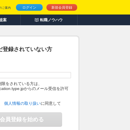
ログイン
新規会員登録
のご案内
人提案
転職ノウハウ
だ登録されていない方
制限をされている方は、
ification.type.jpからのメール受信を許可
。
、
個人情報の取り扱い
に同意して
会員登録を始める