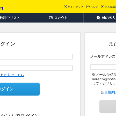
サイトマップ
ヘルプ
求人掲載
検討中リスト
スカウト
AIの求
ログイン
ま
メールアドレス
※メール受信
忘れた方はこちら
noreply@not
してください
ログイン
会員規約