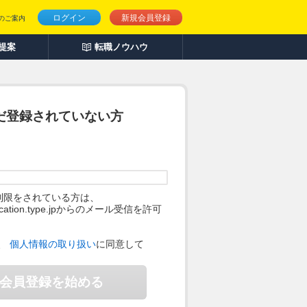
ログイン
新規会員登録
のご案内
人提案
転職ノウハウ
だ登録されていない方
制限をされている方は、
ification.type.jpからのメール受信を許可
。
、
個人情報の取り扱い
に同意して
会員登録を始める