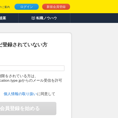
ログイン
新規会員登録
のご案内
人提案
転職ノウハウ
だ登録されていない方
制限をされている方は、
ification.type.jpからのメール受信を許可
。
、
個人情報の取り扱い
に同意して
会員登録を始める