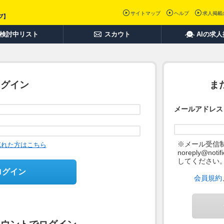
サイトマップ
ヘルプ
求人掲載
検討中リスト
スカウト
AIの求
ログイン
ま
メールアドレス
※メール受信
忘れた方はこちら
noreply@not
してください
ログイン
会員規約