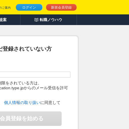
ログイン
新規会員登録
のご案内
人提案
転職ノウハウ
だ登録されていない方
制限をされている方は、
ification.type.jpからのメール受信を許可
。
、
個人情報の取り扱い
に同意して
会員登録を始める