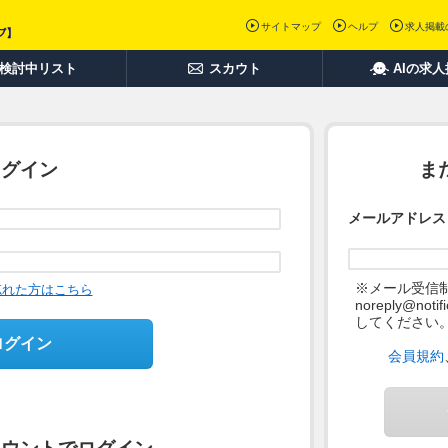
サイトマップ
ヘルプ
求人掲載
検討中リスト
スカウト
AIの求
ログイン
ま
メールアドレス
※メール受信
忘れた方はこちら
noreply@not
してください
ログイン
会員規約