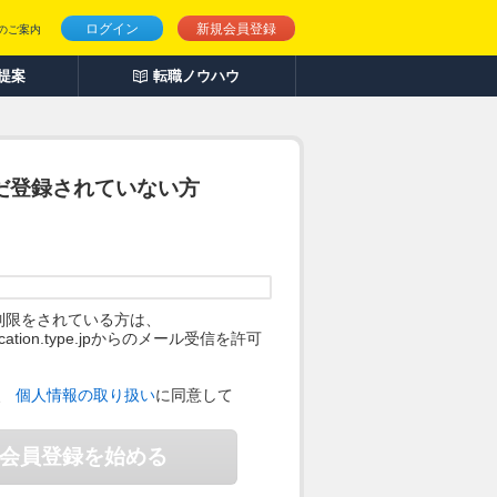
ログイン
新規会員登録
のご案内
人提案
転職ノウハウ
だ登録されていない方
制限をされている方は、
ification.type.jpからのメール受信を許可
。
、
個人情報の取り扱い
に同意して
会員登録を始める