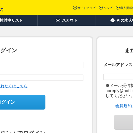
サイトマップ
ヘルプ
求人掲載
検討中リスト
スカウト
AIの求
ログイン
ま
メールアドレス
※メール受信
忘れた方はこちら
noreply@not
してください
ログイン
会員規約