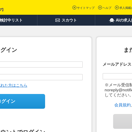
サイトマップ
ヘルプ
求人掲載
検討中リスト
スカウト
AIの求
ログイン
ま
メールアドレス
※メール受信
忘れた方はこちら
noreply@not
してください
ログイン
会員規約